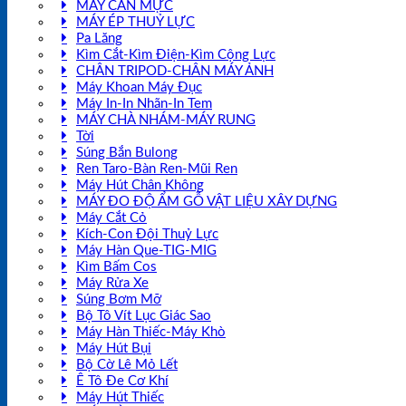
MÁY CÂN MỰC
MÁY ÉP THUỶ LỰC
Pa Lăng
Kìm Cắt-Kìm Điện-Kìm Cộng Lực
CHÂN TRIPOD-CHÂN MÁY ẢNH
Máy Khoan Máy Đục
Máy In-In Nhãn-In Tem
MÁY CHÀ NHÁM-MÁY RUNG
Tời
Súng Bắn Bulong
Ren Taro-Bàn Ren-Mũi Ren
Máy Hút Chân Không
MÁY ĐO ĐỘ ẨM GỖ VẬT LIỆU XÂY DỰNG
Máy Cắt Cỏ
Kích-Con Đội Thuỷ Lực
Máy Hàn Que-TIG-MIG
Kìm Bấm Cos
Máy Rửa Xe
Súng Bơm Mỡ
Bộ Tô Vít Lục Giác Sao
Máy Hàn Thiếc-Máy Khò
Máy Hút Bụi
Bộ Cờ Lê Mỏ Lết
Ê Tô Đe Cơ Khí
Máy Hút Thiếc