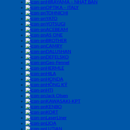
HIRAYAMA – NHẬT BẢN
OPTIKA – ITALY
TOHNICHI
YATO
YOTSUGI
ACEBEAM
AS ONE
BROTHER
CAMRY
DALUSHAN
DEFELSKO
Geo-Fennel
HERMLE
HILA
HONDA
HỒNG KÝ
HTI
Jack Olsen
KAWASAKI-KPT
KENBO
KORT
LaserLiner
LIOA
LUTIAN