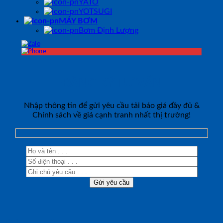
YATO
YOTSUGI
MÁY BƠM
Bơm Định Lượng
ĐĂNG KÝ TƯ VẤN
Nhập thông tin để gửi yêu cầu tải báo giá đầy đủ &
Chính sách về giá cạnh tranh nhất thị trường!