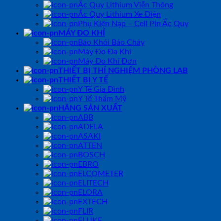
Ắc Quy Lithium Viễn Thông
Ắc Quy Lithium Xe Điện
Phụ Kiện Nạp – Cell Pin Ắc Quy
MÁY ĐO KHÍ
Báo Khói Báo Cháy
Máy Đo Đa Khí
Máy Đo Khí Đơn
THIẾT BỊ THÍ NGHIỆM PHÒNG LAB
THIẾT BỊ Y TẾ
Y Tế Gia Đình
Y Tế Thẩm Mỹ
HÃNG SẢN XUẤT
ABB
ADELA
ASAKI
ATTEN
BOSCH
EBRO
ELCOMETER
ELITECH
ELORA
EXTECH
FLIR
FLUKE