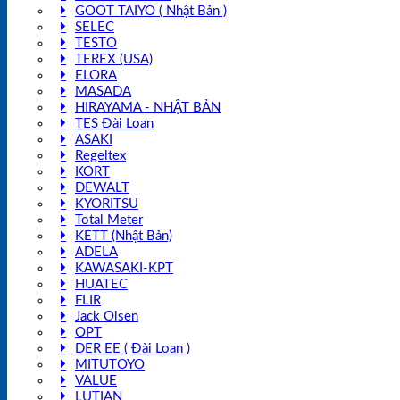
GOOT TAIYO ( Nhật Bản )
SELEC
TESTO
TEREX (USA)
ELORA
MASADA
HIRAYAMA - NHẬT BẢN
TES Đài Loan
ASAKI
Regeltex
KORT
DEWALT
KYORITSU
Total Meter
KETT (Nhật Bản)
ADELA
KAWASAKI-KPT
HUATEC
FLIR
Jack Olsen
OPT
DER EE ( Đài Loan )
MITUTOYO
VALUE
LUTIAN