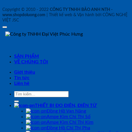
Copyright © 2010 - 2022
CÔNG TY TNHH BẢO ANH NTH -
www.shopdoluong.com
| Thiết kế web & Vận hành bởi CÔNG NGHỆ
VIỆT JSC
SẢN PHẨM
VỀ CHÚNG TÔI
Giới thiệu
Tin tức
Liên hệ
Tìm
kiếm:
THIẾT BỊ ĐO ĐIỆN, ĐIỆN TỬ
Đồng Hồ Vạn Năng
Ampe Kìm Chỉ Thị Số
Ampe Kìm Chỉ Thị Kim
Đồng Hồ Chỉ Thị Pha