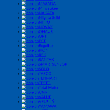
MASADA
Milwaukee
NAKATA
Niigata Seiki
NITTO
NOVAX
OHAUS
OPT
PCE
Regeltex
RION
RSK
SANTAK
SMARTSENSOR
SOLO
TASCO
TENMART
TESTO
Total Meter
UNI-T
VALUE
VELP – Ý
YAMAWA