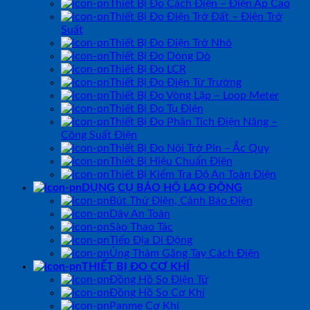
Thiết Bị Đo Cách Điện – Điện Áp Cao
Thiết Bị Đo Điện Trở Đất – Điện Trở
Suất
Thiết Bị Đo Điện Trở Nhỏ
Thiết Bị Đo Dòng Dò
Thiết Bị Đo LCR
Thiết Bị Đo Điện Từ Trường
Thiết Bị Đo Vòng Lặp – Loop Meter
Thiết Bị Đo Tụ Điện
Thiết Bị Đo Phân Tích Điện Năng –
Công Suất Điện
Thiết Bị Đo Nội Trở Pin – Ắc Quy
Thiết Bị Hiệu Chuẩn Điện
Thiết Bị Kiểm Tra Độ An Toàn Điện
DỤNG CỤ BẢO HỘ LAO ĐỘNG
Bút Thử Điện, Cảnh Báo Điện
Dây An Toàn
Sào Thao Tác
Tiếp Địa Di Động
Ủng Thảm Găng Tay Cách Điện
THIẾT BỊ ĐO CƠ KHÍ
Đồng Hồ So Điện Tử
Đồng Hồ So Cơ Khí
Panme Cơ Khí