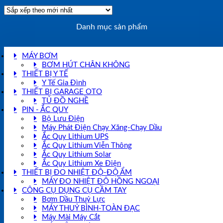
Danh mục sản phẩm
MÁY BƠM
BƠM HÚT CHÂN KHÔNG
THIẾT BỊ Y TẾ
Y Tế Gia Đình
THIẾT BỊ GARAGE OTO
TỦ ĐỒ NGHỀ
PIN - ẮC QUY
Bộ Lưu Điện
Máy Phát Điện Chạy Xăng-Chạy Dầu
Ắc Quy Lithium UPS
Ắc Quy Lithium Viễn Thông
Ắc Quy Lithium Solar
Ắc Quy Lithium Xe Điện
THIẾT BỊ ĐO NHIỆT ĐỘ-ĐỘ ẨM
MÁY ĐO NHIỆT ĐỘ HỒNG NGOẠI
CÔNG CỤ DỤNG CỤ CẦM TAY
Bơm Dầu Thuỷ Lực
MÁY THUỶ BÌNH-TOÀN ĐẠC
Máy Mài Máy Cắt