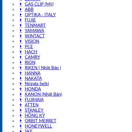
GAS CLIP (Mỹ)
ABB
OPTIKA - ITALY
FUJIE
TENMART
YAMAWA
WINTACT
VISION
PCE
HACH
CAMRY
RION
RIKEN ( Nhật Bản )
HANNA
NAKATA
Niigata Seiki
HONDA
KANON (Nhật Bản)
FUJIHAIA
ATTEN
STANLEY
HỒNG KÝ
ORBIT MERRET
HONEYWELL
SKF