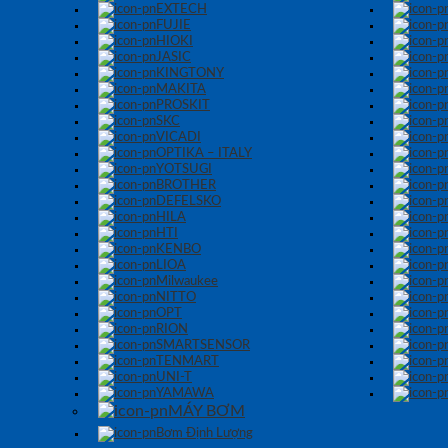
EXTECH
FUJIE
HIOKI
JASIC
KINGTONY
MAKITA
PROSKIT
SKC
VICADI
OPTIKA – ITALY
YOTSUGI
BROTHER
DEFELSKO
HILA
HTI
KENBO
LIOA
Milwaukee
NITTO
OPT
RION
SMARTSENSOR
TENMART
UNI-T
YAMAWA
MÁY BƠM
Bơm Định Lượng