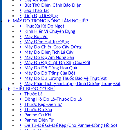
Dây An Toàn
Bút Thử Điện, Cảnh Báo Điện
Sào Thao Tác
Tiếp Địa Di Động
MÁY ĐO TRONG NÔNG LÂM NGHIỆP
Khúc Xạ Kế Đo Ngọt
Kính Hiển Vi Chuyên Dụng
Máy Bóc Vỏ
Máy Đếm Hạt Tự Động
Máy Đo Chiều Cao Cây Đứng
Máy Đo Điện Tích Lá Cây
Máy Đo Độ Ẩm Nông Sản
Máy Đo Độ Chặt-Độ Xốp Của Đất
Máy Đo Độ Cứng Hoa Quả
Máy Đo Độ Trắng Của Bột
Máy Đo Dư Lượng Thuốc Bảo Vệ Thực Vật
Máy Phân Tích Hàm Lượng Dinh Dưỡng Trong Đất
THIẾT BỊ ĐO CƠ KHÍ
Thước Lá
Đồng Hồ Đo Lỗ-Thước Đo Lỗ
Thước Kẹp Điện Tử
Thước Đo Sâu
Panme Cơ Khí
Panme Điện Tử
Đế Từ-Đế Gá-Đế Kẹp (Cho Panme-Đồng Hồ So)