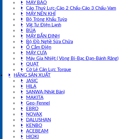
MÁY BÀO
Cảo Thuỷ Lực-Cảo 2 Chấu-Cảo 3 Chấu-Vam
MÁY NÉN KHÍ
Bộ Tròng Khẩu Tuýp
Vật Tư Điện Lạnh
BÚA
MÁY BẮN ĐINH
Bộ Đồ Nghề Sửa Chữa
Ổ Cắm Điện
MÁY CƯA
Máy Gia Nhiệt ( Vòng Bi-Bạc Đạn-Bánh Răng)
QUẠT
Cờ Lê Cân Lực Torque
HÃNG SẢN XUẤT
JASIC
HILA
SANWA (Nhật Bản)
MAKITA
Geo-Fennel
EBRO
NOVAX
DALUSHAN
KENBO
ACEBEAM
HIOKI