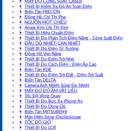
MÁY ĐO CÔNG SUẤT LASER
Thiết Bị Kiểm Tra Độ An Toàn Điện
Biến Tần FRECON
Đồng Hồ Chỉ Thị Pha
NGUỒN MỘT CHIỀU
Ampe Kìm Chỉ Thị Kim
Thiết Bị Hiệu Chuẩn Điện
Thiết Bị Đo Phân Tích Điện Năng - Công Suất Điện
ĐẦU DÒ NHIỆT-CAN NHIỆT
Thiết Bị Đo Điện Từ Trường
Đồng Hồ Vạn Năng
Thiết Bị Đo Điện Trở Nhỏ
Thiết Bị Đo Cách Điện - Điện Áp Cao
Biến Tần KDE
Thiết Bị Đo Điện Trở Đất - Điện Trở Suất
Biến Tần DELTA
Camera Ảnh Nhiệt-Súng Đo Nhiệt
MÁY ĐO ĐỘ ẨM VẬT LIỆU
Tốc Độ Vòng Quay
Thiết Bị Đo Bức Xạ-Phóng Xạ
Thiết Bị Đo Dòng Dò
Biến Tần MITSUBISHI
Máy Hiện Sóng-Oscilloscope
TỐC ĐỘ GIÓ
Thiết Bị Đo LCR