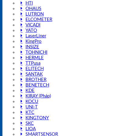
HTI
OHAUS
LUTRON
ELCOMETER
VICADI
YATO
LaserLiner
KingPro
INSIZE
TOHNICHI
HERMLE
TTPusa
ELITECH
SANTAK
BROTHER
BENETECH
KDE
KIRAY (Pháp)
KOCU
UNI-T
KTC
KINGTONY
SKC
LIOA
SMARTSENSOR