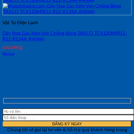
Vật Tư Điện Lạnh
Dây Nạp Gas Kèm Van Chống Bỏng TASCO TCV120M(R12-
R22-R134A-R404A)
620,000
₫
Đặt mua
NHẬN TƯ VẤN NHANH TỪ SHOP ĐO
LƯỜNG
Chúng tôi sẽ gọi lại tư vấn & hỗ trợ quý khách hàng trong