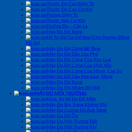
Thước Đo Cao Điện Tử
Thước Đo Cao Cơ Khí
Panme Điện Tử
Thước Kẹp Cơ Khí
Dưỡng Đo – Căn Lá
Máy Đo Độ Bóng
Đế Từ-Đế Gá-Đế Kẹp (Cho Panme-Đồng
Hồ So)
Máy Đo Độ Cứng Bê Tông
Máy Đo Độ Dày Lớp Phủ
Máy Đo Độ Cứng Của Kim Loại
Máy Đo Độ Cứng Của Mút Xốp
Máy Đo Độ Cứng Của Nhựa, Cao Su
Máy Đo Độ Dày Kim Loại, Nhựa
Máy Đo Độ Rung
Máy Đo Độ Nhám Bề Mặt
MÁY ĐO MÔI TRƯỜNG
Khúc Xạ Kế Đo Độ Mặn
Máy Đo Bụi Trong Không Khí
Máy Đo Cường Độ Ánh Sáng
Máy Đo Độ Ồn
Máy Đo Môi Trường Đất
Máy Đo Môi Trường Khí