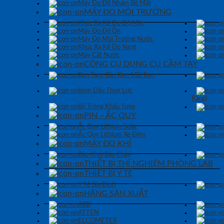
Máy Đo Độ Nhám Bề Mặt
MÁY ĐO MÔI TRƯỜNG
Khúc Xạ Kế Đo Độ Mặn
Máy Đo Độ Ồn
Máy Đo Môi Trường Nước
Khúc Xạ Kế Đo Ngọt
Máy Cất Nước
CÔNG CỤ DỤNG CỤ CẦM TAY
Ren Taro-Bàn Ren-Mũi Ren
Bơm Dầu Thuỷ Lực
Răng)
Bộ Tròng Khẩu Tuýp
PIN – ẮC QUY
Ắc Quy Lithium Solar
Ắc Quy Lithium Xe Điện
MÁY ĐO KHÍ
Báo Khói Báo Cháy
THIẾT BỊ THÍ NGHIỆM PHÒNG LAB
THIẾT BỊ Y TẾ
Y Tế Gia Đình
HÃNG SẢN XUẤT
ABB
ATTEN
ELCOMETER