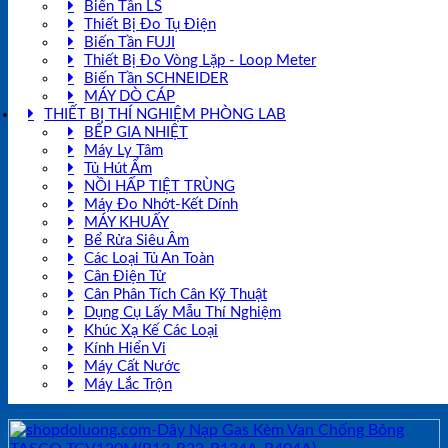
Biến Tần LS
Thiết Bị Đo Tụ Điện
Biến Tần FUJI
Thiết Bị Đo Vòng Lặp - Loop Meter
Biến Tần SCHNEIDER
MÁY DÒ CÁP
THIẾT BỊ THÍ NGHIỆM PHÒNG LAB
BẾP GIA NHIỆT
Máy Ly Tâm
Tủ Hút Ẩm
NỒI HẤP TIỆT TRÙNG
Máy Đo Nhớt-Kết Dính
MÁY KHUẤY
Bể Rửa Siêu Âm
Các Loại Tủ An Toàn
Cân Điện Tử
Cân Phân Tích Cân Kỹ Thuật
Dụng Cụ Lấy Mẫu Thí Nghiệm
Khúc Xạ Kế Các Loại
Kính Hiển Vi
Máy Cất Nước
Máy Lắc Trộn