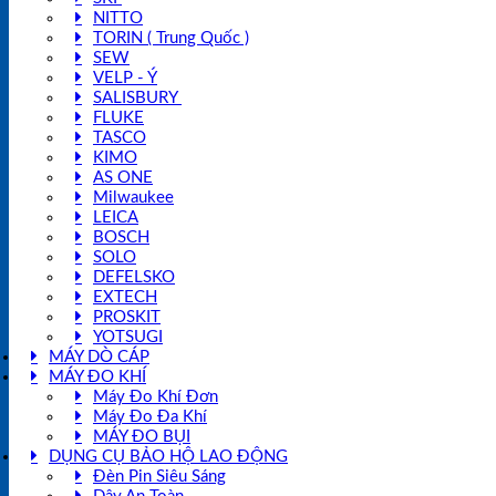
NITTO
TORIN ( Trung Quốc )
SEW
VELP - Ý
SALISBURY
FLUKE
TASCO
KIMO
AS ONE
Milwaukee
LEICA
BOSCH
SOLO
DEFELSKO
EXTECH
PROSKIT
YOTSUGI
MÁY DÒ CÁP
MÁY ĐO KHÍ
Máy Đo Khí Đơn
Máy Đo Đa Khí
MÁY ĐO BỤI
DỤNG CỤ BẢO HỘ LAO ĐỘNG
Đèn Pin Siêu Sáng