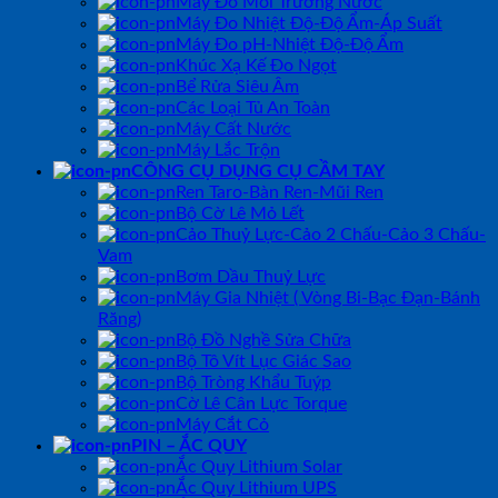
Máy Đo Môi Trường Nước
Máy Đo Nhiệt Độ-Độ Ẩm-Áp Suất
Máy Đo pH-Nhiệt Độ-Độ Ẩm
Khúc Xạ Kế Đo Ngọt
Bể Rửa Siêu Âm
Các Loại Tủ An Toàn
Máy Cất Nước
Máy Lắc Trộn
CÔNG CỤ DỤNG CỤ CẦM TAY
Ren Taro-Bàn Ren-Mũi Ren
Bộ Cờ Lê Mỏ Lết
Cảo Thuỷ Lực-Cảo 2 Chấu-Cảo 3 Chấu-
Vam
Bơm Dầu Thuỷ Lực
Máy Gia Nhiệt ( Vòng Bi-Bạc Đạn-Bánh
Răng)
Bộ Đồ Nghề Sửa Chữa
Bộ Tô Vít Lục Giác Sao
Bộ Tròng Khẩu Tuýp
Cờ Lê Cân Lực Torque
Máy Cắt Cỏ
PIN – ẮC QUY
Ắc Quy Lithium Solar
Ắc Quy Lithium UPS