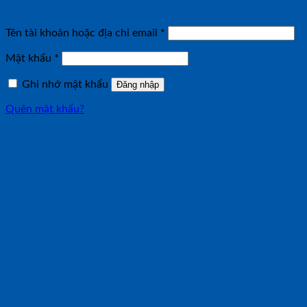
Đăng nhập
Bắt
Tên tài khoản hoặc địa chỉ email
*
buộc
Bắt
Mật khẩu
*
buộc
Ghi nhớ mật khẩu
Đăng nhập
Quên mật khẩu?