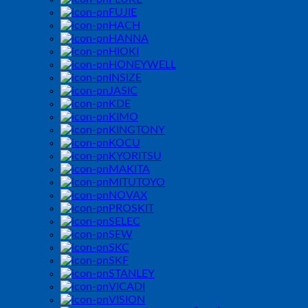
FUJIE
HACH
HANNA
HIOKI
HONEYWELL
INSIZE
JASIC
KDE
KIMO
KINGTONY
KOCU
KYORITSU
MAKITA
MITUTOYO
NOVAX
PROSKIT
SELEC
SEW
SKC
SKF
STANLEY
VICADI
VISION