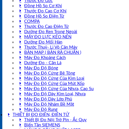
Thước Đo Góc
Đồng Hồ So Cơ Khí
Thước Đo Cao Cơ Khí
Đồng Hồ So Điện Tử
COMPA
Thước Đo Cao Điện Tử
Dưỡng Đo Ren Trong Ngoài
MÁY ĐO LỰC KÉO NÉN
Dưỡng Đo Mối Hàn
Thước Thuỷ- Li Vô Cân Máy
BÀN MAP ( BÀN RÀ CHUẨN )
Máy Đo Khoảng Cách
Dưỡng Đo - Căn Lá
Máy Đo Độ Bóng
Máy Đo Độ Cứng Bê Tông
Máy Đo Độ Cứng Của Kim Loại
Máy Đo Độ Cứng Của Mút Xốp
Máy Đo Độ Cứng Của Nhựa, Cao Su
Máy Đo Độ Dày Kim Loại, Nhựa
Máy Đo Độ Dày Lớp Phủ
Máy Đo Độ Nhám Bề Mặt
Máy Đo Độ Rung
THIẾT BỊ ĐO ĐIỆN, ĐIỆN TỬ
Thiết Bị Đo Nội Trở Pin - Ắc Quy
Biến Tần SIEMENS