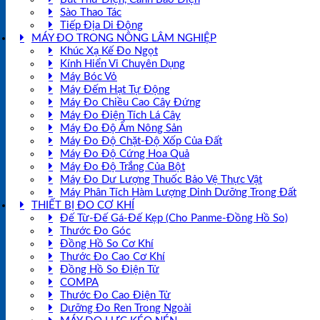
Sào Thao Tác
Tiếp Địa Di Động
MÁY ĐO TRONG NÔNG LÂM NGHIỆP
Khúc Xạ Kế Đo Ngọt
Kính Hiển Vi Chuyên Dụng
Máy Bóc Vỏ
Máy Đếm Hạt Tự Động
Máy Đo Chiều Cao Cây Đứng
Máy Đo Điện Tích Lá Cây
Máy Đo Độ Ẩm Nông Sản
Máy Đo Độ Chặt-Độ Xốp Của Đất
Máy Đo Độ Cứng Hoa Quả
Máy Đo Độ Trắng Của Bột
Máy Đo Dư Lượng Thuốc Bảo Vệ Thực Vật
Máy Phân Tích Hàm Lượng Dinh Dưỡng Trong Đất
THIẾT BỊ ĐO CƠ KHÍ
Đế Từ-Đế Gá-Đế Kẹp (Cho Panme-Đồng Hồ So)
Thước Đo Góc
Đồng Hồ So Cơ Khí
Thước Đo Cao Cơ Khí
Đồng Hồ So Điện Tử
COMPA
Thước Đo Cao Điện Tử
Dưỡng Đo Ren Trong Ngoài