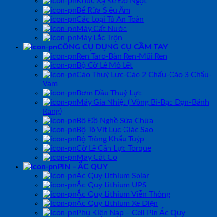
Khúc Xạ Kế Đo Ngọt
Bể Rửa Siêu Âm
Các Loại Tủ An Toàn
Máy Cất Nước
Máy Lắc Trộn
CÔNG CỤ DỤNG CỤ CẦM TAY
Ren Taro-Bàn Ren-Mũi Ren
Bộ Cờ Lê Mỏ Lết
Cảo Thuỷ Lực-Cảo 2 Chấu-Cảo 3 Chấu-
Vam
Bơm Dầu Thuỷ Lực
Máy Gia Nhiệt ( Vòng Bi-Bạc Đạn-Bánh
Răng)
Bộ Đồ Nghề Sửa Chữa
Bộ Tô Vít Lục Giác Sao
Bộ Tròng Khẩu Tuýp
Cờ Lê Cân Lực Torque
Máy Cắt Cỏ
PIN – ẮC QUY
Ắc Quy Lithium Solar
Ắc Quy Lithium UPS
Ắc Quy Lithium Viễn Thông
Ắc Quy Lithium Xe Điện
Phụ Kiện Nạp – Cell Pin Ắc Quy