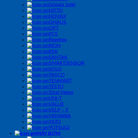
Niigata Seiki
NITTO
NOVAX
OHAUS
OPT
PCE
Regeltex
RION
RSK
SANTAK
SMARTSENSOR
SOLO
TASCO
TENMART
TESTO
Total Meter
UNI-T
VALUE
VELP – Ý
YAMAWA
YATO
YOTSUGI
MÁY BƠM