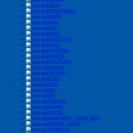
HIOKI
HONEYWELL
INSIZE
JASIC
KDE
KIMO
KINGTONY
KOCU
KYORITSU
MAKITA
MITUTOYO
NOVAX
PROSKIT
SELEC
SEW
SKC
SKF
STANLEY
VICADI
VISION
HIRAYAMA – NHẬT BẢN
OPTIKA – ITALY
TOHNICHI