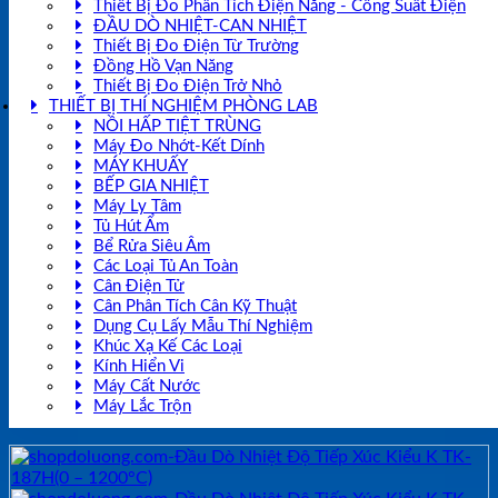
Thiết Bị Đo Phân Tích Điện Năng - Công Suất Điện
ĐẦU DÒ NHIỆT-CAN NHIỆT
Thiết Bị Đo Điện Từ Trường
Đồng Hồ Vạn Năng
Thiết Bị Đo Điện Trở Nhỏ
THIẾT BỊ THÍ NGHIỆM PHÒNG LAB
NỒI HẤP TIỆT TRÙNG
Máy Đo Nhớt-Kết Dính
MÁY KHUẤY
BẾP GIA NHIỆT
Máy Ly Tâm
Tủ Hút Ẩm
Bể Rửa Siêu Âm
Các Loại Tủ An Toàn
Cân Điện Tử
Cân Phân Tích Cân Kỹ Thuật
Dụng Cụ Lấy Mẫu Thí Nghiệm
Khúc Xạ Kế Các Loại
Kính Hiển Vi
Máy Cất Nước
Máy Lắc Trộn