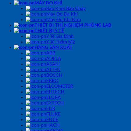
MÁY ĐO KHÍ
Báo Khói Báo Cháy
Máy Đo Đa Khí
Máy Đo Khí Đơn
THIẾT BỊ THÍ NGHIỆM PHÒNG LAB
THIẾT BỊ Y TẾ
Y Tế Gia Đình
Y Tế Thẩm Mỹ
HÃNG SẢN XUẤT
ABB
ADELA
ASAKI
ATTEN
BOSCH
EBRO
ELCOMETER
ELITECH
ELORA
EXTECH
FLIR
FLUKE
FUJIE
HACH
HANNA