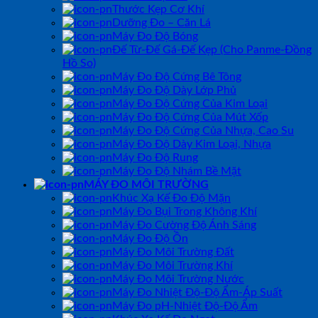
Thước Kẹp Cơ Khí
Dưỡng Đo – Căn Lá
Máy Đo Độ Bóng
Đế Từ-Đế Gá-Đế Kẹp (Cho Panme-Đồng
Hồ So)
Máy Đo Độ Cứng Bê Tông
Máy Đo Độ Dày Lớp Phủ
Máy Đo Độ Cứng Của Kim Loại
Máy Đo Độ Cứng Của Mút Xốp
Máy Đo Độ Cứng Của Nhựa, Cao Su
Máy Đo Độ Dày Kim Loại, Nhựa
Máy Đo Độ Rung
Máy Đo Độ Nhám Bề Mặt
MÁY ĐO MÔI TRƯỜNG
Khúc Xạ Kế Đo Độ Mặn
Máy Đo Bụi Trong Không Khí
Máy Đo Cường Độ Ánh Sáng
Máy Đo Độ Ồn
Máy Đo Môi Trường Đất
Máy Đo Môi Trường Khí
Máy Đo Môi Trường Nước
Máy Đo Nhiệt Độ-Độ Ẩm-Áp Suất
Máy Đo pH-Nhiệt Độ-Độ Ẩm