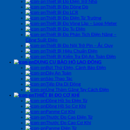
Thiết Bị Đo Điện Trở Nhỏ
Thiết Bị Đo Dòng Dò
Thiết Bị Đo LCR
Thiết Bị Đo Điện Từ Trường
Thiết Bị Đo Vòng Lặp – Loop Meter
Thiết Bị Đo Tụ Điện
Thiết Bị Đo Phân Tích Điện Năng –
Công Suất Điện
Thiết Bị Đo Nội Trở Pin – Ắc Quy
Thiết Bị Hiệu Chuẩn Điện
Thiết Bị Kiểm Tra Độ An Toàn Điện
DỤNG CỤ BẢO HỘ LAO ĐỘNG
Bút Thử Điện, Cảnh Báo Điện
Dây An Toàn
Sào Thao Tác
Tiếp Địa Di Động
Ủng Thảm Găng Tay Cách Điện
THIẾT BỊ ĐO CƠ KHÍ
Đồng Hồ So Điện Tử
Đồng Hồ So Cơ Khí
Panme Cơ Khí
Thước Đo Cao Điện Tử
Thước Đo Cao Cơ Khí
Panme Điện Tử