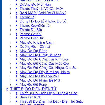
MÁY ĐO LỰC KÉO NÉN
Dưỡng Đo Mối Hàn
Thước Thuỷ- Li Vô Cân Máy
BÀN MAP ( BÀN RÀ CHUẨN )
Thước Lá
Đồng Hồ Đo Lỗ-Thước Đo Lỗ
Thước Kẹp Điện Tử
Thước Đo Sâu
Panme Cơ Khí
Panme Điện Tử
Máy Đo Khoảng Cách
Dưỡng Đo - Căn Lá
Máy Đo Độ Bóng
Máy Đo Độ Cứng Bê Tông
Máy Đo Độ Cứng Của Kim Loại
Máy Đo Độ Cứng Của Mút Xốp
Máy Đo Độ Cứng Của Nhựa, Cao Su
Máy Đo Độ Dày Kim Loại, Nhựa
Máy Đo Độ Dày Lớp Phủ
Máy Đo Độ Nhám Bề Mặt
Máy Đo Độ Rung
THIẾT BỊ ĐO ĐIỆN, ĐIỆN TỬ
Thiết Bị Đo Cách Điện - Điện Áp Cao
Biến Tần KDE
Thiết Bị Đo Điện Trở Đất - Điện Trở Suất