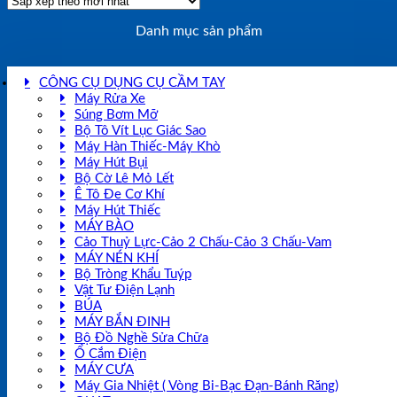
Danh mục sản phẩm
CÔNG CỤ DỤNG CỤ CẦM TAY
Máy Rửa Xe
Súng Bơm Mỡ
Bộ Tô Vít Lục Giác Sao
Máy Hàn Thiếc-Máy Khò
Máy Hút Bụi
Bộ Cờ Lê Mỏ Lết
Ê Tô Đe Cơ Khí
Máy Hút Thiếc
MÁY BÀO
Cảo Thuỷ Lực-Cảo 2 Chấu-Cảo 3 Chấu-Vam
MÁY NÉN KHÍ
Bộ Tròng Khẩu Tuýp
Vật Tư Điện Lạnh
BÚA
MÁY BẮN ĐINH
Bộ Đồ Nghề Sửa Chữa
Ổ Cắm Điện
MÁY CƯA
Máy Gia Nhiệt ( Vòng Bi-Bạc Đạn-Bánh Răng)