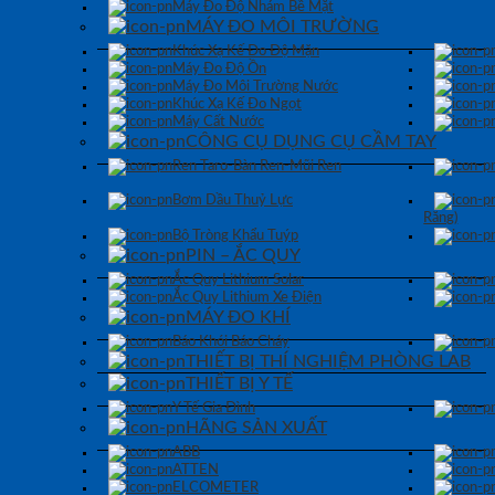
Máy Đo Độ Nhám Bề Mặt
MÁY ĐO MÔI TRƯỜNG
Khúc Xạ Kế Đo Độ Mặn
Máy Đo Độ Ồn
Máy Đo Môi Trường Nước
Khúc Xạ Kế Đo Ngọt
Máy Cất Nước
CÔNG CỤ DỤNG CỤ CẦM TAY
Ren Taro-Bàn Ren-Mũi Ren
Bơm Dầu Thuỷ Lực
Răng)
Bộ Tròng Khẩu Tuýp
PIN – ẮC QUY
Ắc Quy Lithium Solar
Ắc Quy Lithium Xe Điện
MÁY ĐO KHÍ
Báo Khói Báo Cháy
THIẾT BỊ THÍ NGHIỆM PHÒNG LAB
THIẾT BỊ Y TẾ
Y Tế Gia Đình
HÃNG SẢN XUẤT
ABB
ATTEN
ELCOMETER