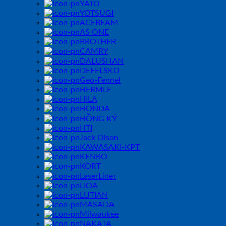
YATO
YOTSUGI
ACEBEAM
AS ONE
BROTHER
CAMRY
DALUSHAN
DEFELSKO
Geo-Fennel
HERMLE
HILA
HONDA
HỒNG KÝ
HTI
Jack Olsen
KAWASAKI-KPT
KENBO
KORT
LaserLiner
LIOA
LUTIAN
MASADA
Milwaukee
NAKATA