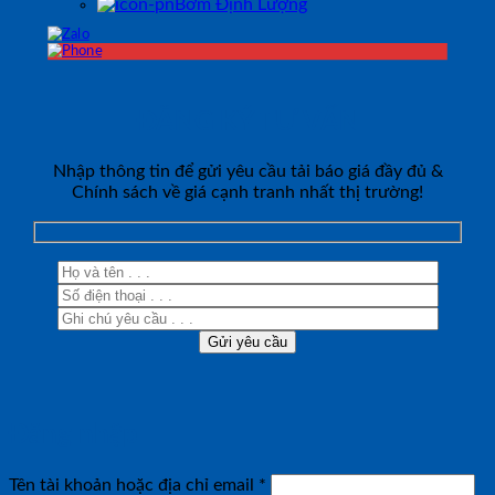
Bơm Định Lượng
ĐĂNG KÝ TƯ VẤN
Nhập thông tin để gửi yêu cầu tải báo giá đầy đủ &
Chính sách về giá cạnh tranh nhất thị trường!
Đăng nhập
Bắt
Tên tài khoản hoặc địa chỉ email
*