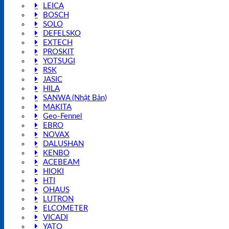
LEICA
BOSCH
SOLO
DEFELSKO
EXTECH
PROSKIT
YOTSUGI
RSK
JASIC
HILA
SANWA (Nhật Bản)
MAKITA
Geo-Fennel
EBRO
NOVAX
DALUSHAN
KENBO
ACEBEAM
HIOKI
HTI
OHAUS
LUTRON
ELCOMETER
VICADI
YATO