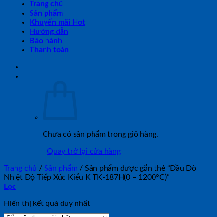
Trang chủ
Sản phẩm
Khuyến mãi Hot
Hướng dẫn
Bảo hành
Thanh toán
Chưa có sản phẩm trong giỏ hàng.
Quay trở lại cửa hàng
Trang chủ
/
Sản phẩm
/
Sản phẩm được gắn thẻ “Đầu Dò
Nhiệt Độ Tiếp Xúc Kiểu K TK-187H(0 – 1200°C)”
Lọc
Hiển thị kết quả duy nhất