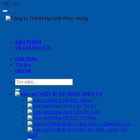
VIỆT JSC
SẢN PHẨM
VỀ CHÚNG TÔI
Giới thiệu
Tin tức
Liên hệ
Tìm
kiếm:
THIẾT BỊ ĐO ĐIỆN, ĐIỆN TỬ
Đồng Hồ Vạn Năng
Ampe Kìm Chỉ Thị Số
Ampe Kìm Chỉ Thị Kim
Đồng Hồ Chỉ Thị Pha
Thiết Bị Đo Cách Điện – Điện Áp Cao
Thiết Bị Đo Điện Trở Đất – Điện Trở
Suất