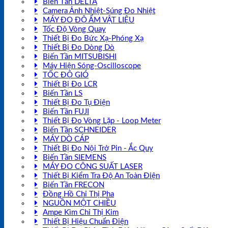
Biến Tần DELTA
Camera Ảnh Nhiệt-Súng Đo Nhiệt
MÁY ĐO ĐỘ ẨM VẬT LIỆU
Tốc Độ Vòng Quay
Thiết Bị Đo Bức Xạ-Phóng Xạ
Thiết Bị Đo Dòng Dò
Biến Tần MITSUBISHI
Máy Hiện Sóng-Oscilloscope
TỐC ĐỘ GIÓ
Thiết Bị Đo LCR
Biến Tần LS
Thiết Bị Đo Tụ Điện
Biến Tần FUJI
Thiết Bị Đo Vòng Lặp - Loop Meter
Biến Tần SCHNEIDER
MÁY DÒ CÁP
Thiết Bị Đo Nội Trở Pin - Ắc Quy
Biến Tần SIEMENS
MÁY ĐO CÔNG SUẤT LASER
Thiết Bị Kiểm Tra Độ An Toàn Điện
Biến Tần FRECON
Đồng Hồ Chỉ Thị Pha
NGUỒN MỘT CHIỀU
Ampe Kìm Chỉ Thị Kim
Thiết Bị Hiệu Chuẩn Điện