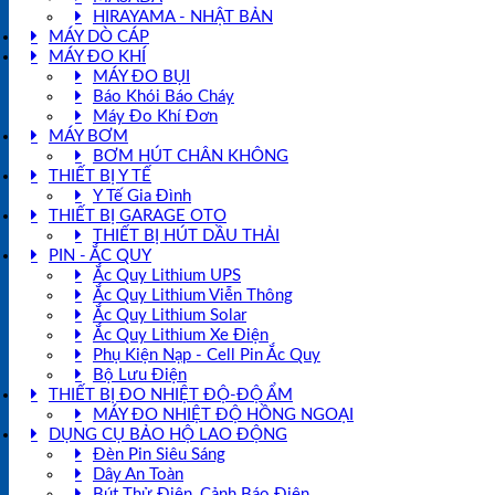
HIRAYAMA - NHẬT BẢN
MÁY DÒ CÁP
MÁY ĐO KHÍ
MÁY ĐO BỤI
Báo Khói Báo Cháy
Máy Đo Khí Đơn
MÁY BƠM
BƠM HÚT CHÂN KHÔNG
THIẾT BỊ Y TẾ
Y Tế Gia Đình
THIẾT BỊ GARAGE OTO
THIẾT BỊ HÚT DẦU THẢI
PIN - ẮC QUY
Ắc Quy Lithium UPS
Ắc Quy Lithium Viễn Thông
Ắc Quy Lithium Solar
Ắc Quy Lithium Xe Điện
Phụ Kiện Nạp - Cell Pin Ắc Quy
Bộ Lưu Điện
THIẾT BỊ ĐO NHIỆT ĐỘ-ĐỘ ẨM
MÁY ĐO NHIỆT ĐỘ HỒNG NGOẠI
DỤNG CỤ BẢO HỘ LAO ĐỘNG
Đèn Pin Siêu Sáng
Dây An Toàn
Bút Thử Điện, Cảnh Báo Điện