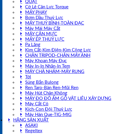
QUẠT
Cờ Lê Cân Lực Torque
MÁY PHAY
Bơm Dầu Thuỷ Lực
MÁY THUỶ BÌNH-TOÀN ĐẠC
Máy Mài Máy Cắt
MÁY CÂN MỰC
MÁY ÉP THUỶ LỰC
Pa Lăng
Kìm Cắt-Kìm Điện-Kìm Cộng Lực
CHÂN TRIPOD-CHÂN MÁY ẢNH
Máy Khoan Máy Đục
Máy In-In Nhãn-In Tem
MÁY CHÀ NHÁM-MÁY RUNG
Tời
Súng Bắn Bulong
Ren Taro-Bàn Ren-Mũi Ren
Máy Hút Chân Không
MÁY ĐO ĐỘ ẨM GỖ VẬT LIỆU XÂY DỰNG
Máy Cắt Cỏ
Kích-Con Đội Thuỷ Lực
Máy Hàn Que-TIG-MIG
HÃNG SẢN XUẤT
ASAKI
Regeltex