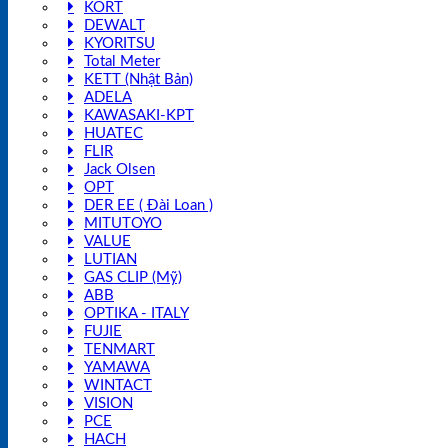
KORT
DEWALT
KYORITSU
Total Meter
KETT (Nhật Bản)
ADELA
KAWASAKI-KPT
HUATEC
FLIR
Jack Olsen
OPT
DER EE ( Đài Loan )
MITUTOYO
VALUE
LUTIAN
GAS CLIP (Mỹ)
ABB
OPTIKA - ITALY
FUJIE
TENMART
YAMAWA
WINTACT
VISION
PCE
HACH