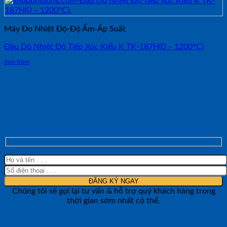
Máy Đo Nhiệt Độ-Độ Ẩm-Áp Suất
Đầu Dò Nhiệt Độ Tiếp Xúc Kiểu K TK-187H(0 – 1200°C)
Xem thêm
NHẬN TƯ VẤN NHANH TỪ SHOP ĐO
LƯỜNG
Chúng tôi sẽ gọi lại tư vấn & hỗ trợ quý khách hàng trong
thời gian sớm nhất có thể.