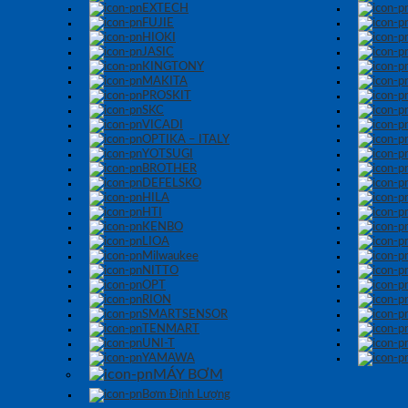
EXTECH
FUJIE
HIOKI
JASIC
KINGTONY
MAKITA
PROSKIT
SKC
VICADI
OPTIKA – ITALY
YOTSUGI
BROTHER
DEFELSKO
HILA
HTI
KENBO
LIOA
Milwaukee
NITTO
OPT
RION
SMARTSENSOR
TENMART
UNI-T
YAMAWA
MÁY BƠM
Bơm Định Lượng