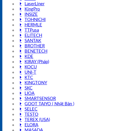
LaserLiner
KingPro
INSIZE
TOHNICHI
HERMLE
TTPusa
ELITECH
SANTAK
BROTHER
BENETECH
KDE
KIRAY (Pháp)
KOCU
UNI-T
KTC
KINGTONY
SKC
LIOA
SMARTSENSOR
GOOT TAIYO ( Nhật Bản )
SELEC
TESTO
TEREX (USA)
ELORA
MASADA