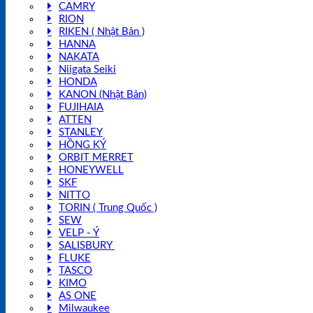
CAMRY
RION
RIKEN ( Nhật Bản )
HANNA
NAKATA
Niigata Seiki
HONDA
KANON (Nhật Bản)
FUJIHAIA
ATTEN
STANLEY
HỒNG KÝ
ORBIT MERRET
HONEYWELL
SKF
NITTO
TORIN ( Trung Quốc )
SEW
VELP - Ý
SALISBURY
FLUKE
TASCO
KIMO
AS ONE
Milwaukee