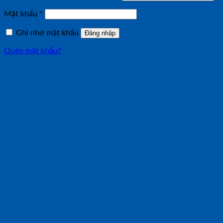
buộc
Bắt
Mật khẩu
*
buộc
Ghi nhớ mật khẩu
Đăng nhập
Quên mật khẩu?