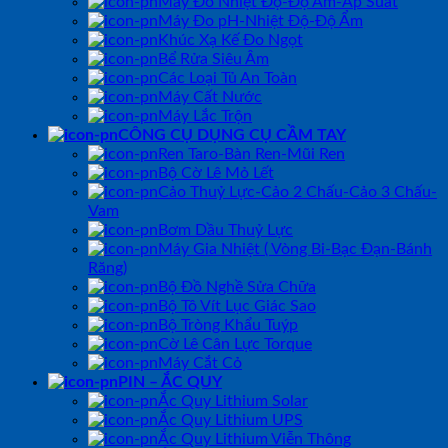
Máy Đo Nhiệt Độ-Độ Ẩm-Áp Suất
Máy Đo pH-Nhiệt Độ-Độ Ẩm
Khúc Xạ Kế Đo Ngọt
Bể Rửa Siêu Âm
Các Loại Tủ An Toàn
Máy Cất Nước
Máy Lắc Trộn
CÔNG CỤ DỤNG CỤ CẦM TAY
Ren Taro-Bàn Ren-Mũi Ren
Bộ Cờ Lê Mỏ Lết
Cảo Thuỷ Lực-Cảo 2 Chấu-Cảo 3 Chấu-
Vam
Bơm Dầu Thuỷ Lực
Máy Gia Nhiệt ( Vòng Bi-Bạc Đạn-Bánh
Răng)
Bộ Đồ Nghề Sửa Chữa
Bộ Tô Vít Lục Giác Sao
Bộ Tròng Khẩu Tuýp
Cờ Lê Cân Lực Torque
Máy Cắt Cỏ
PIN – ẮC QUY
Ắc Quy Lithium Solar
Ắc Quy Lithium UPS
Ắc Quy Lithium Viễn Thông