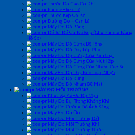
Thước Đo Cao Cơ Khí
Panme Điện Tử
Thước Kẹp Cơ Khí
Dưỡng Đo – Căn Lá
Máy Đo Độ Bóng
Đế Từ-Đế Gá-Đế Kẹp (Cho Panme-Đồng
Hồ So)
Máy Đo Độ Cứng Bê Tông
Máy Đo Độ Dày Lớp Phủ
Máy Đo Độ Cứng Của Kim Loại
Máy Đo Độ Cứng Của Mút Xốp
Máy Đo Độ Cứng Của Nhựa, Cao Su
Máy Đo Độ Dày Kim Loại, Nhựa
Máy Đo Độ Rung
Máy Đo Độ Nhám Bề Mặt
MÁY ĐO MÔI TRƯỜNG
Khúc Xạ Kế Đo Độ Mặn
Máy Đo Bụi Trong Không Khí
Máy Đo Cường Độ Ánh Sáng
Máy Đo Độ Ồn
Máy Đo Môi Trường Đất
Máy Đo Môi Trường Khí
Máy Đo Môi Trường Nước