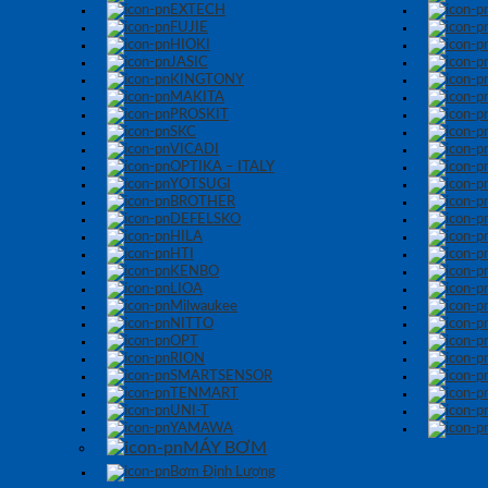
EXTECH
FUJIE
HIOKI
JASIC
KINGTONY
MAKITA
PROSKIT
SKC
VICADI
OPTIKA – ITALY
YOTSUGI
BROTHER
DEFELSKO
HILA
HTI
KENBO
LIOA
Milwaukee
NITTO
OPT
RION
SMARTSENSOR
TENMART
UNI-T
YAMAWA
MÁY BƠM
Bơm Định Lượng