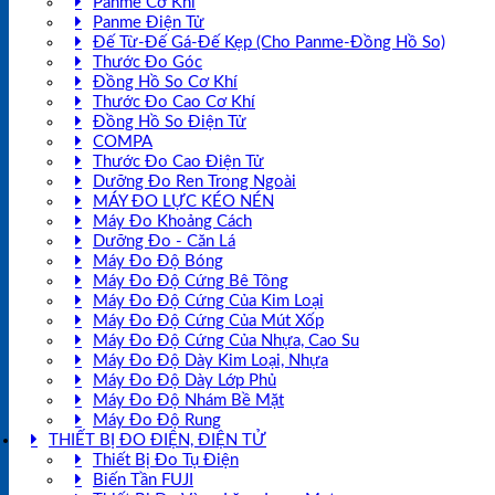
Panme Cơ Khí
Panme Điện Tử
Đế Từ-Đế Gá-Đế Kẹp (Cho Panme-Đồng Hồ So)
Thước Đo Góc
Đồng Hồ So Cơ Khí
Thước Đo Cao Cơ Khí
Đồng Hồ So Điện Tử
COMPA
Thước Đo Cao Điện Tử
Dưỡng Đo Ren Trong Ngoài
MÁY ĐO LỰC KÉO NÉN
Máy Đo Khoảng Cách
Dưỡng Đo - Căn Lá
Máy Đo Độ Bóng
Máy Đo Độ Cứng Bê Tông
Máy Đo Độ Cứng Của Kim Loại
Máy Đo Độ Cứng Của Mút Xốp
Máy Đo Độ Cứng Của Nhựa, Cao Su
Máy Đo Độ Dày Kim Loại, Nhựa
Máy Đo Độ Dày Lớp Phủ
Máy Đo Độ Nhám Bề Mặt
Máy Đo Độ Rung
THIẾT BỊ ĐO ĐIỆN, ĐIỆN TỬ
Thiết Bị Đo Tụ Điện
Biến Tần FUJI