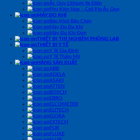
Ắc Quy Lithium Xe Điện
Phụ Kiện Nạp – Cell Pin Ắc Quy
MÁY ĐO KHÍ
Báo Khói Báo Cháy
Máy Đo Đa Khí
Máy Đo Khí Đơn
THIẾT BỊ THÍ NGHIỆM PHÒNG LAB
THIẾT BỊ Y TẾ
Y Tế Gia Đình
Y Tế Thẩm Mỹ
HÃNG SẢN XUẤT
ABB
ADELA
ASAKI
ATTEN
BOSCH
EBRO
ELCOMETER
ELITECH
ELORA
EXTECH
FLIR
FLUKE
FUJIE