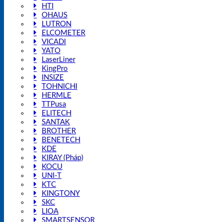
HTI
OHAUS
LUTRON
ELCOMETER
VICADI
YATO
LaserLiner
KingPro
INSIZE
TOHNICHI
HERMLE
TTPusa
ELITECH
SANTAK
BROTHER
BENETECH
KDE
KIRAY (Pháp)
KOCU
UNI-T
KTC
KINGTONY
SKC
LIOA
SMARTSENSOR