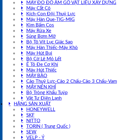
MÁY ĐO ĐỘ ẨM GỖ VẬT LIỆU XÂY DỰNG
Máy Cắt Cỏ
Kích-Con Đội Thuỷ Lực
Máy Hàn Que-TIG-MIG
Kìm Bấm Cos
Máy Rửa Xe
Súng Bơm Mỡ
Bộ Tô Vít Lục Giác Sao
Máy Hàn Thiếc-Máy Khò
Máy Hút Bụi
Bộ Cờ Lê Mỏ Lết
Ê Tô Đe Cơ Khí
Máy Hút Thiếc
MÁY BÀO
Cảo Thuỷ Lực-Cảo 2 Chấu-Cảo 3 Chấu-Vam
MÁY NÉN KHÍ
Bộ Tròng Khẩu Tuýp
Vật Tư Điện Lạnh
HÃNG SẢN XUẤT
HONEYWELL
SKF
NITTO
TORIN ( Trung Quốc )
SEW
VELP - Ý