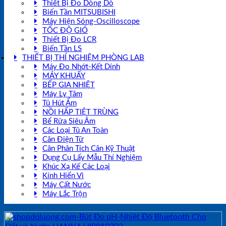
Thiết Bị Đo Dòng Dò
Biến Tần MITSUBISHI
Máy Hiện Sóng-Oscilloscope
TỐC ĐỘ GIÓ
Thiết Bị Đo LCR
Biến Tần LS
THIẾT BỊ THÍ NGHIỆM PHÒNG LAB
Máy Đo Nhớt-Kết Dính
MÁY KHUẤY
BẾP GIA NHIỆT
Máy Ly Tâm
Tủ Hút Ẩm
NỒI HẤP TIỆT TRÙNG
Bể Rửa Siêu Âm
Các Loại Tủ An Toàn
Cân Điện Tử
Cân Phân Tích Cân Kỹ Thuật
Dụng Cụ Lấy Mẫu Thí Nghiệm
Khúc Xạ Kế Các Loại
Kính Hiển Vi
Máy Cất Nước
Máy Lắc Trộn