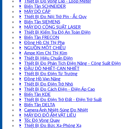
Thiết Bị Đo Vòng Lặp - Loop Meter
Biến Tần SCHNEIDER
MÁY DÒ CÁP
Thiết Bị Đo Nội Trở Pin - Ắc Quy
Biến Tần SIEMENS
MÁY ĐO CÔNG SUẤT LASER
Thiết Bị Kiểm Tra Độ An Toàn Điện
Biến Tần FRECON
Đồng Hồ Chỉ Thị Pha
NGUỒN MỘT CHIỀU
Ampe Kìm Chỉ Thị Kim
Thiết Bị Hiệu Chuẩn Điện
Thiết Bị Đo Phân Tích Điện Năng - Công Suất Điện
ĐẦU DÒ NHIỆT-CAN NHIỆT
Thiết Bị Đo Điện Từ Trường
Đồng Hồ Vạn Năng
Thiết Bị Đo Điện Trở Nhỏ
Thiết Bị Đo Cách Điện - Điện Áp Cao
Biến Tần KDE
Thiết Bị Đo Điện Trở Đất - Điện Trở Suất
Biến Tần DELTA
Camera Ảnh Nhiệt-Súng Đo Nhiệt
MÁY ĐO ĐỘ ẨM VẬT LIỆU
Tốc Độ Vòng Quay
Thiết Bị Đo Bức Xạ-Phóng Xạ