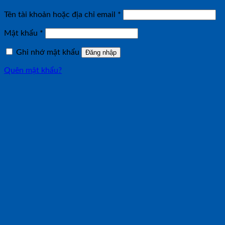
Bắt
Tên tài khoản hoặc địa chỉ email
*
buộc
Bắt
Mật khẩu
*
buộc
Ghi nhớ mật khẩu
Đăng nhập
Quên mật khẩu?