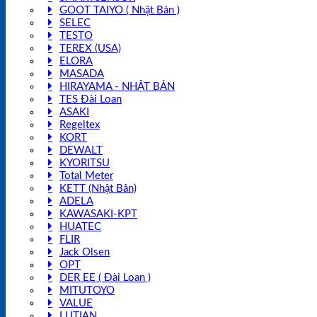
GOOT TAIYO ( Nhật Bản )
SELEC
TESTO
TEREX (USA)
ELORA
MASADA
HIRAYAMA - NHẬT BẢN
TES Đài Loan
ASAKI
Regeltex
KORT
DEWALT
KYORITSU
Total Meter
KETT (Nhật Bản)
ADELA
KAWASAKI-KPT
HUATEC
FLIR
Jack Olsen
OPT
DER EE ( Đài Loan )
MITUTOYO
VALUE
LUTIAN