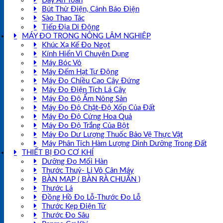
Dây An Toàn
Bút Thử Điện, Cảnh Báo Điện
Sào Thao Tác
Tiếp Địa Di Động
MÁY ĐO TRONG NÔNG LÂM NGHIỆP
Khúc Xạ Kế Đo Ngọt
Kính Hiển Vi Chuyên Dụng
Máy Bóc Vỏ
Máy Đếm Hạt Tự Động
Máy Đo Chiều Cao Cây Đứng
Máy Đo Điện Tích Lá Cây
Máy Đo Độ Ẩm Nông Sản
Máy Đo Độ Chặt-Độ Xốp Của Đất
Máy Đo Độ Cứng Hoa Quả
Máy Đo Độ Trắng Của Bột
Máy Đo Dư Lượng Thuốc Bảo Vệ Thực Vật
Máy Phân Tích Hàm Lượng Dinh Dưỡng Trong Đất
THIẾT BỊ ĐO CƠ KHÍ
Dưỡng Đo Mối Hàn
Thước Thuỷ- Li Vô Cân Máy
BÀN MAP ( BÀN RÀ CHUẨN )
Thước Lá
Đồng Hồ Đo Lỗ-Thước Đo Lỗ
Thước Kẹp Điện Tử
Thước Đo Sâu