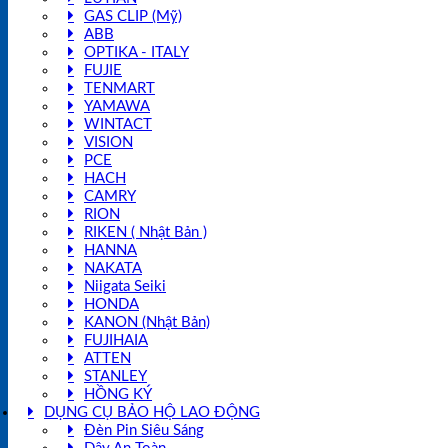
GAS CLIP (Mỹ)
ABB
OPTIKA - ITALY
FUJIE
TENMART
YAMAWA
WINTACT
VISION
PCE
HACH
CAMRY
RION
RIKEN ( Nhật Bản )
HANNA
NAKATA
Niigata Seiki
HONDA
KANON (Nhật Bản)
FUJIHAIA
ATTEN
STANLEY
HỒNG KÝ
DỤNG CỤ BẢO HỘ LAO ĐỘNG
Đèn Pin Siêu Sáng