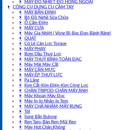
MÁY ĐO NHIỆT ĐỘ HỒNG NGOẠI
CÔNG CỤ DỤNG CỤ CẦM TAY
MÁY BẮN ĐINH
Bộ Đồ Nghề Sửa Chữa
Ổ Cắm Điện
MÁY CƯA
Máy Gia Nhiệt ( Vòng Bi-Bạc Đạn-Bánh Răng)
QUẠT
Cờ Lê Cân Lực Torque
MÁY PHAY
Bơm Dầu Thuỷ Lực
MÁY THUỶ BÌNH-TOÀN ĐẠC
Máy Mài Máy Cắt
MÁY CÂN MỰC
MÁY ÉP THUỶ LỰC
Pa Lăng
Kìm Cắt-Kìm Điện-Kìm Cộng Lực
CHÂN TRIPOD-CHÂN MÁY ẢNH
Máy Khoan Máy Đục
Máy In-In Nhãn-In Tem
MÁY CHÀ NHÁM-MÁY RUNG
Tời
Súng Bắn Bulong
Ren Taro-Bàn Ren-Mũi Ren
Máy Hút Chân Không