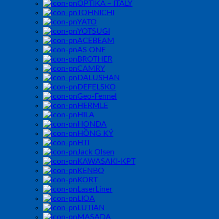
OPTIKA – ITALY
TOHNICHI
YATO
YOTSUGI
ACEBEAM
AS ONE
BROTHER
CAMRY
DALUSHAN
DEFELSKO
Geo-Fennel
HERMLE
HILA
HONDA
HỒNG KÝ
HTI
Jack Olsen
KAWASAKI-KPT
KENBO
KORT
LaserLiner
LIOA
LUTIAN
MASADA