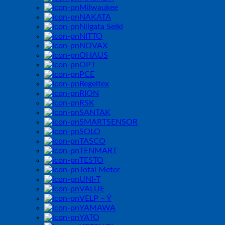
Milwaukee
NAKATA
Niigata Seiki
NITTO
NOVAX
OHAUS
OPT
PCE
Regeltex
RION
RSK
SANTAK
SMARTSENSOR
SOLO
TASCO
TENMART
TESTO
Total Meter
UNI-T
VALUE
VELP – Ý
YAMAWA
YATO