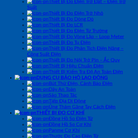
Thiết Bị Đo Điện Trở Đất – Điện Trở
Suất
Thiết Bị Đo Điện Trở Nhỏ
Thiết Bị Đo Dòng Dò
Thiết Bị Đo LCR
Thiết Bị Đo Điện Từ Trường
Thiết Bị Đo Vòng Lặp – Loop Meter
Thiết Bị Đo Tụ Điện
Thiết Bị Đo Phân Tích Điện Năng –
Công Suất Điện
Thiết Bị Đo Nội Trở Pin – Ắc Quy
Thiết Bị Hiệu Chuẩn Điện
Thiết Bị Kiểm Tra Độ An Toàn Điện
DỤNG CỤ BẢO HỘ LAO ĐỘNG
Bút Thử Điện, Cảnh Báo Điện
Dây An Toàn
Sào Thao Tác
Tiếp Địa Di Động
Ủng Thảm Găng Tay Cách Điện
THIẾT BỊ ĐO CƠ KHÍ
Đồng Hồ So Điện Tử
Đồng Hồ So Cơ Khí
Panme Cơ Khí
Thước Đo Cao Điện Tử