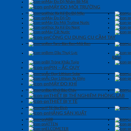
Máy Đo Độ Nhám Bề Mặt
MÁY ĐO MÔI TRƯỜNG
Khúc Xạ Kế Đo Độ Mặn
Máy Đo Độ Ồn
Máy Đo Môi Trường Nước
Khúc Xạ Kế Đo Ngọt
Máy Cất Nước
CÔNG CỤ DỤNG CỤ CẦM TAY
Ren Taro-Bàn Ren-Mũi Ren
Bơm Dầu Thuỷ Lực
Răng)
Bộ Tròng Khẩu Tuýp
PIN – ẮC QUY
Ắc Quy Lithium Solar
Ắc Quy Lithium Xe Điện
MÁY ĐO KHÍ
Báo Khói Báo Cháy
THIẾT BỊ THÍ NGHIỆM PHÒNG LAB
THIẾT BỊ Y TẾ
Y Tế Gia Đình
HÃNG SẢN XUẤT
ABB
ATTEN
ELCOMETER