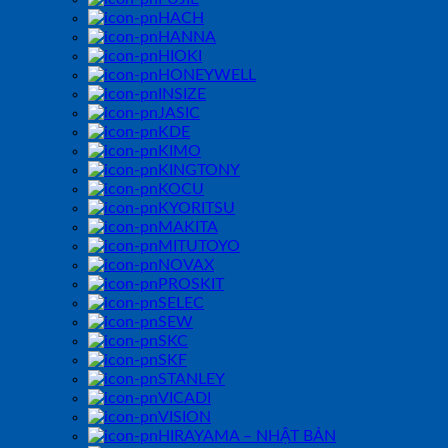
HACH
HANNA
HIOKI
HONEYWELL
INSIZE
JASIC
KDE
KIMO
KINGTONY
KOCU
KYORITSU
MAKITA
MITUTOYO
NOVAX
PROSKIT
SELEC
SEW
SKC
SKF
STANLEY
VICADI
VISION
HIRAYAMA – NHẬT BẢN