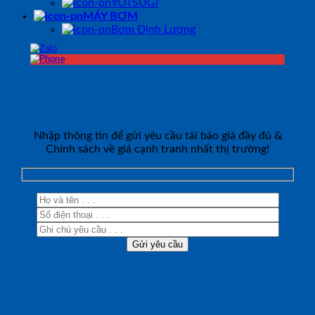
YOTSUGI
MÁY BƠM
Bơm Định Lượng
ĐĂNG KÝ TƯ VẤN
Nhập thông tin để gửi yêu cầu tải báo giá đầy đủ &
Chính sách về giá cạnh tranh nhất thị trường!
Đăng nhập