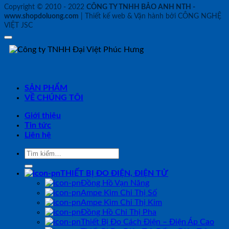
Copyright © 2010 - 2022
CÔNG TY TNHH BẢO ANH NTH -
www.shopdoluong.com
| Thiết kế web & Vận hành bởi CÔNG NGHỆ
VIỆT JSC
SẢN PHẨM
VỀ CHÚNG TÔI
Giới thiệu
Tin tức
Liên hệ
Tìm
kiếm:
THIẾT BỊ ĐO ĐIỆN, ĐIỆN TỬ
Đồng Hồ Vạn Năng
Ampe Kìm Chỉ Thị Số
Ampe Kìm Chỉ Thị Kim
Đồng Hồ Chỉ Thị Pha
Thiết Bị Đo Cách Điện – Điện Áp Cao