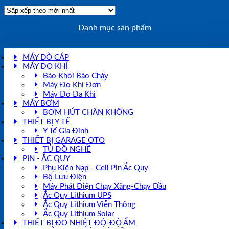
Danh mục sản phẩm
MÁY DÒ CÁP
MÁY ĐO KHÍ
Báo Khói Báo Cháy
Máy Đo Khí Đơn
Máy Đo Đa Khí
MÁY BƠM
BƠM HÚT CHÂN KHÔNG
THIẾT BỊ Y TẾ
Y Tế Gia Đình
THIẾT BỊ GARAGE OTO
TỦ ĐỒ NGHỀ
PIN - ẮC QUY
Phụ Kiện Nạp - Cell Pin Ắc Quy
Bộ Lưu Điện
Máy Phát Điện Chạy Xăng-Chạy Dầu
Ắc Quy Lithium UPS
Ắc Quy Lithium Viễn Thông
Ắc Quy Lithium Solar
THIẾT BỊ ĐO NHIỆT ĐỘ-ĐỘ ẨM