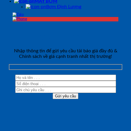
MÁY BƠM
Bơm Định Lượng
ĐĂNG KÝ TƯ VẤN
Nhập thông tin để gửi yêu cầu tải báo giá đầy đủ &
Chính sách về giá cạnh tranh nhất thị trường!
Đăng nhập