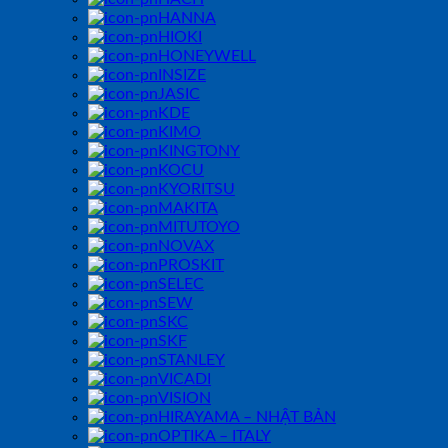
HANNA
HIOKI
HONEYWELL
INSIZE
JASIC
KDE
KIMO
KINGTONY
KOCU
KYORITSU
MAKITA
MITUTOYO
NOVAX
PROSKIT
SELEC
SEW
SKC
SKF
STANLEY
VICADI
VISION
HIRAYAMA – NHẬT BẢN
OPTIKA – ITALY