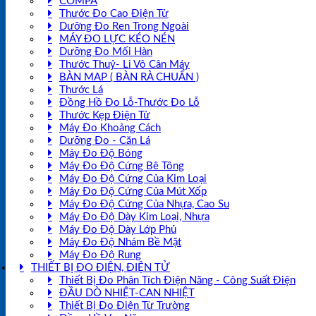
COMPA
Thước Đo Cao Điện Tử
Dưỡng Đo Ren Trong Ngoài
MÁY ĐO LỰC KÉO NÉN
Dưỡng Đo Mối Hàn
Thước Thuỷ- Li Vô Cân Máy
BÀN MAP ( BÀN RÀ CHUẨN )
Thước Lá
Đồng Hồ Đo Lỗ-Thước Đo Lỗ
Thước Kẹp Điện Tử
Máy Đo Khoảng Cách
Dưỡng Đo - Căn Lá
Máy Đo Độ Bóng
Máy Đo Độ Cứng Bê Tông
Máy Đo Độ Cứng Của Kim Loại
Máy Đo Độ Cứng Của Mút Xốp
Máy Đo Độ Cứng Của Nhựa, Cao Su
Máy Đo Độ Dày Kim Loại, Nhựa
Máy Đo Độ Dày Lớp Phủ
Máy Đo Độ Nhám Bề Mặt
Máy Đo Độ Rung
THIẾT BỊ ĐO ĐIỆN, ĐIỆN TỬ
Thiết Bị Đo Phân Tích Điện Năng - Công Suất Điện
ĐẦU DÒ NHIỆT-CAN NHIỆT
Thiết Bị Đo Điện Từ Trường