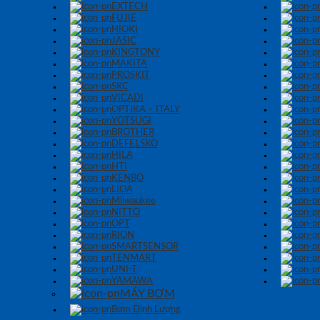
EXTECH
FUJIE
HIOKI
JASIC
KINGTONY
MAKITA
PROSKIT
SKC
VICADI
OPTIKA – ITALY
YOTSUGI
BROTHER
DEFELSKO
HILA
HTI
KENBO
LIOA
Milwaukee
NITTO
OPT
RION
SMARTSENSOR
TENMART
UNI-T
YAMAWA
MÁY BƠM
Bơm Định Lượng