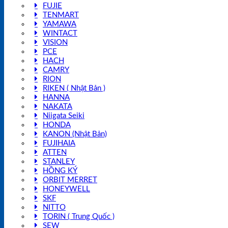
FUJIE
TENMART
YAMAWA
WINTACT
VISION
PCE
HACH
CAMRY
RION
RIKEN ( Nhật Bản )
HANNA
NAKATA
Niigata Seiki
HONDA
KANON (Nhật Bản)
FUJIHAIA
ATTEN
STANLEY
HỒNG KÝ
ORBIT MERRET
HONEYWELL
SKF
NITTO
TORIN ( Trung Quốc )
SEW