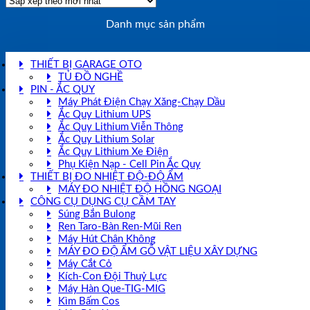
Danh mục sản phẩm
THIẾT BỊ GARAGE OTO
TỦ ĐỒ NGHỀ
PIN - ẮC QUY
Máy Phát Điện Chạy Xăng-Chạy Dầu
Ắc Quy Lithium UPS
Ắc Quy Lithium Viễn Thông
Ắc Quy Lithium Solar
Ắc Quy Lithium Xe Điện
Phụ Kiện Nạp - Cell Pin Ắc Quy
THIẾT BỊ ĐO NHIỆT ĐỘ-ĐỘ ẨM
MÁY ĐO NHIỆT ĐỘ HỒNG NGOẠI
CÔNG CỤ DỤNG CỤ CẦM TAY
Súng Bắn Bulong
Ren Taro-Bàn Ren-Mũi Ren
Máy Hút Chân Không
MÁY ĐO ĐỘ ẨM GỖ VẬT LIỆU XÂY DỰNG
Máy Cắt Cỏ
Kích-Con Đội Thuỷ Lực
Máy Hàn Que-TIG-MIG
Kìm Bấm Cos