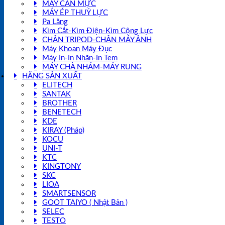
MÁY CÂN MỰC
MÁY ÉP THUỶ LỰC
Pa Lăng
Kìm Cắt-Kìm Điện-Kìm Cộng Lực
CHÂN TRIPOD-CHÂN MÁY ẢNH
Máy Khoan Máy Đục
Máy In-In Nhãn-In Tem
MÁY CHÀ NHÁM-MÁY RUNG
HÃNG SẢN XUẤT
ELITECH
SANTAK
BROTHER
BENETECH
KDE
KIRAY (Pháp)
KOCU
UNI-T
KTC
KINGTONY
SKC
LIOA
SMARTSENSOR
GOOT TAIYO ( Nhật Bản )
SELEC
TESTO