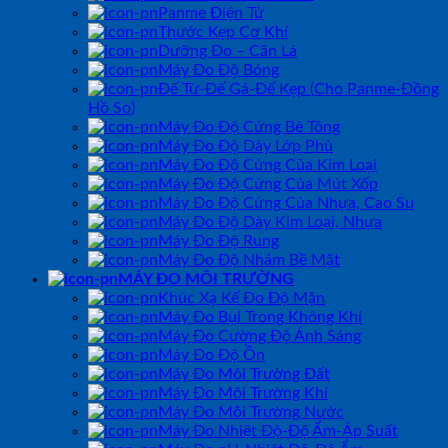
Panme Điện Tử
Thước Kẹp Cơ Khí
Dưỡng Đo – Căn Lá
Máy Đo Độ Bóng
Đế Từ-Đế Gá-Đế Kẹp (Cho Panme-Đồng
Hồ So)
Máy Đo Độ Cứng Bê Tông
Máy Đo Độ Dày Lớp Phủ
Máy Đo Độ Cứng Của Kim Loại
Máy Đo Độ Cứng Của Mút Xốp
Máy Đo Độ Cứng Của Nhựa, Cao Su
Máy Đo Độ Dày Kim Loại, Nhựa
Máy Đo Độ Rung
Máy Đo Độ Nhám Bề Mặt
MÁY ĐO MÔI TRƯỜNG
Khúc Xạ Kế Đo Độ Mặn
Máy Đo Bụi Trong Không Khí
Máy Đo Cường Độ Ánh Sáng
Máy Đo Độ Ồn
Máy Đo Môi Trường Đất
Máy Đo Môi Trường Khí
Máy Đo Môi Trường Nước
Máy Đo Nhiệt Độ-Độ Ẩm-Áp Suất