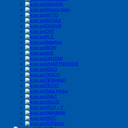
NAKATA
Niigata Seiki
NITTO
NOVAX
OHAUS
OPT
PCE
Regeltex
RION
RSK
SANTAK
SMARTSENSOR
SOLO
TASCO
TENMART
TESTO
Total Meter
UNI-T
VALUE
VELP – Ý
YAMAWA
YATO
YOTSUGI