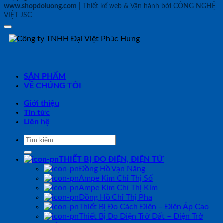
www.shopdoluong.com
| Thiết kế web & Vận hành bởi CÔNG NGHỆ
VIỆT JSC
SẢN PHẨM
VỀ CHÚNG TÔI
Giới thiệu
Tin tức
Liên hệ
Tìm
kiếm:
THIẾT BỊ ĐO ĐIỆN, ĐIỆN TỬ
Đồng Hồ Vạn Năng
Ampe Kìm Chỉ Thị Số
Ampe Kìm Chỉ Thị Kim
Đồng Hồ Chỉ Thị Pha
Thiết Bị Đo Cách Điện – Điện Áp Cao
Thiết Bị Đo Điện Trở Đất – Điện Trở