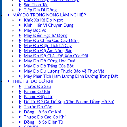
Sào Thao Tác
Tiếp Địa Di Động
MÁY ĐO TRONG NÔNG LÂM NGHIỆP
Khúc Xạ Kế Đo Ngọt
Kính Hiển Vi Chuyên Dụng
Máy Bóc Vỏ
Máy Đếm Hạt Tự Động
Máy Đo Chiều Cao Cây Đứng
Máy Đo Điện Tích Lá Cây
Máy Đo Độ Ẩm Nông Sản
Máy Đo Độ Chặt-Độ Xốp Của Đất
Máy Đo Độ Cứng Hoa Quả
Máy Đo Độ Trắng Của Bột
Máy Đo Dư Lượng Thuốc Bảo Vệ Thực Vật
Máy Phân Tích Hàm Lượng Dinh Dưỡng Trong Đất
THIẾT BỊ ĐO CƠ KHÍ
Thước Đo Sâu
Panme Cơ Khí
Panme Điện Tử
Đế Từ-Đế Gá-Đế Kẹp (Cho Panme-Đồng Hồ So)
Thước Đo Góc
Đồng Hồ So Cơ Khí
Thước Đo Cao Cơ Khí
Đồng Hồ So Điện Tử