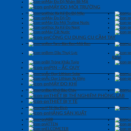
Máy Đo Độ Nhám Bề Mặt
MÁY ĐO MÔI TRƯỜNG
Khúc Xạ Kế Đo Độ Mặn
Máy Đo Độ Ồn
Máy Đo Môi Trường Nước
Khúc Xạ Kế Đo Ngọt
Máy Cất Nước
CÔNG CỤ DỤNG CỤ CẦM TAY
Ren Taro-Bàn Ren-Mũi Ren
Bơm Dầu Thuỷ Lực
Răng)
Bộ Tròng Khẩu Tuýp
PIN – ẮC QUY
Ắc Quy Lithium Solar
Ắc Quy Lithium Xe Điện
MÁY ĐO KHÍ
Báo Khói Báo Cháy
THIẾT BỊ THÍ NGHIỆM PHÒNG LAB
THIẾT BỊ Y TẾ
Y Tế Gia Đình
HÃNG SẢN XUẤT
ABB
ATTEN
ELCOMETER