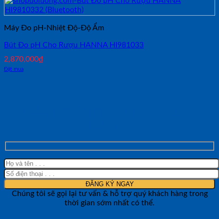
Máy Đo pH-Nhiệt Độ-Độ Ẩm
Bút Đo pH Cho Rượu HANNA HI981033
2,870,000
₫
Đặt mua
NHẬN TƯ VẤN NHANH TỪ SHOP ĐO
LƯỜNG
Chúng tôi sẽ gọi lại tư vấn & hỗ trợ quý khách hàng trong
thời gian sớm nhất có thể.