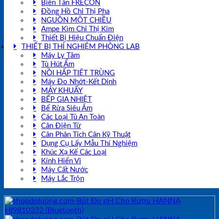
Biến Tần FRECON
Đồng Hồ Chỉ Thị Pha
NGUỒN MỘT CHIỀU
Ampe Kìm Chỉ Thị Kim
Thiết Bị Hiệu Chuẩn Điện
THIẾT BỊ THÍ NGHIỆM PHÒNG LAB
Máy Ly Tâm
Tủ Hút Ẩm
NỒI HẤP TIỆT TRÙNG
Máy Đo Nhớt-Kết Dính
MÁY KHUẤY
BẾP GIA NHIỆT
Bể Rửa Siêu Âm
Các Loại Tủ An Toàn
Cân Điện Tử
Cân Phân Tích Cân Kỹ Thuật
Dụng Cụ Lấy Mẫu Thí Nghiệm
Khúc Xạ Kế Các Loại
Kính Hiển Vi
Máy Cất Nước
Máy Lắc Trộn