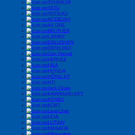
TOHNICHI
YATO
YOTSUGI
ACEBEAM
AS ONE
BROTHER
CAMRY
DALUSHAN
DEFELSKO
Geo-Fennel
HERMLE
HILA
HONDA
HỒNG KÝ
HTI
Jack Olsen
KAWASAKI-KPT
KENBO
KORT
LaserLiner
LIOA
LUTIAN
MASADA
Milwaukee