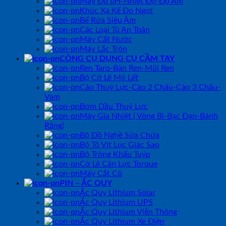
Máy Đo pH-Nhiệt Độ-Độ Ẩm
Khúc Xạ Kế Đo Ngọt
Bể Rửa Siêu Âm
Các Loại Tủ An Toàn
Máy Cất Nước
Máy Lắc Trộn
CÔNG CỤ DỤNG CỤ CẦM TAY
Ren Taro-Bàn Ren-Mũi Ren
Bộ Cờ Lê Mỏ Lết
Cảo Thuỷ Lực-Cảo 2 Chấu-Cảo 3 Chấu-
Vam
Bơm Dầu Thuỷ Lực
Máy Gia Nhiệt ( Vòng Bi-Bạc Đạn-Bánh
Răng)
Bộ Đồ Nghề Sửa Chữa
Bộ Tô Vít Lục Giác Sao
Bộ Tròng Khẩu Tuýp
Cờ Lê Cân Lực Torque
Máy Cắt Cỏ
PIN – ẮC QUY
Ắc Quy Lithium Solar
Ắc Quy Lithium UPS
Ắc Quy Lithium Viễn Thông
Ắc Quy Lithium Xe Điện