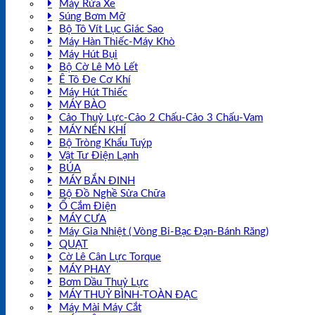
Máy Rửa Xe
Súng Bơm Mỡ
Bộ Tô Vít Lục Giác Sao
Máy Hàn Thiếc-Máy Khò
Máy Hút Bụi
Bộ Cờ Lê Mỏ Lết
Ê Tô Đe Cơ Khí
Máy Hút Thiếc
MÁY BÀO
Cảo Thuỷ Lực-Cảo 2 Chấu-Cảo 3 Chấu-Vam
MÁY NÉN KHÍ
Bộ Tròng Khẩu Tuýp
Vật Tư Điện Lạnh
BÚA
MÁY BẮN ĐINH
Bộ Đồ Nghề Sửa Chữa
Ổ Cắm Điện
MÁY CƯA
Máy Gia Nhiệt ( Vòng Bi-Bạc Đạn-Bánh Răng)
QUẠT
Cờ Lê Cân Lực Torque
MÁY PHAY
Bơm Dầu Thuỷ Lực
MÁY THUỶ BÌNH-TOÀN ĐẠC
Máy Mài Máy Cắt