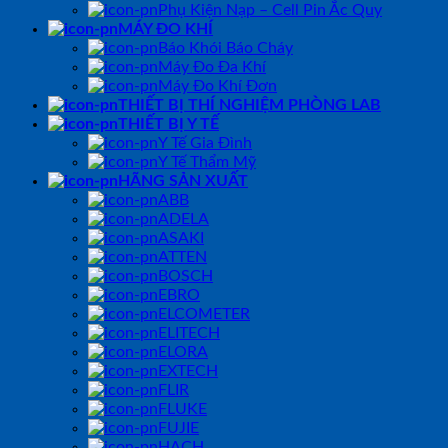
Phụ Kiện Nạp – Cell Pin Ắc Quy
MÁY ĐO KHÍ
Báo Khói Báo Cháy
Máy Đo Đa Khí
Máy Đo Khí Đơn
THIẾT BỊ THÍ NGHIỆM PHÒNG LAB
THIẾT BỊ Y TẾ
Y Tế Gia Đình
Y Tế Thẩm Mỹ
HÃNG SẢN XUẤT
ABB
ADELA
ASAKI
ATTEN
BOSCH
EBRO
ELCOMETER
ELITECH
ELORA
EXTECH
FLIR
FLUKE
FUJIE
HACH