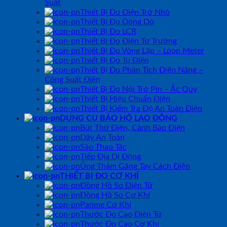
Suất
Thiết Bị Đo Điện Trở Nhỏ
Thiết Bị Đo Dòng Dò
Thiết Bị Đo LCR
Thiết Bị Đo Điện Từ Trường
Thiết Bị Đo Vòng Lặp – Loop Meter
Thiết Bị Đo Tụ Điện
Thiết Bị Đo Phân Tích Điện Năng –
Công Suất Điện
Thiết Bị Đo Nội Trở Pin – Ắc Quy
Thiết Bị Hiệu Chuẩn Điện
Thiết Bị Kiểm Tra Độ An Toàn Điện
DỤNG CỤ BẢO HỘ LAO ĐỘNG
Bút Thử Điện, Cảnh Báo Điện
Dây An Toàn
Sào Thao Tác
Tiếp Địa Di Động
Ủng Thảm Găng Tay Cách Điện
THIẾT BỊ ĐO CƠ KHÍ
Đồng Hồ So Điện Tử
Đồng Hồ So Cơ Khí
Panme Cơ Khí
Thước Đo Cao Điện Tử
Thước Đo Cao Cơ Khí