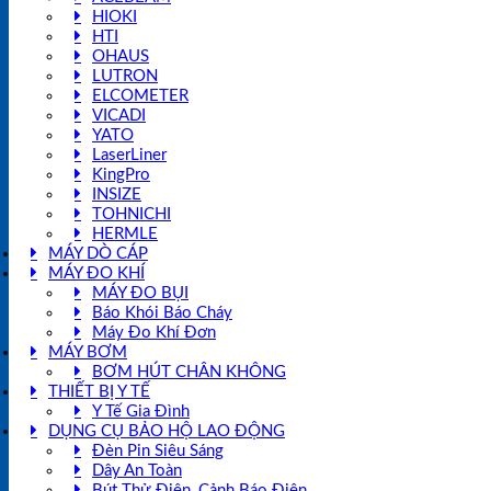
HIOKI
HTI
OHAUS
LUTRON
ELCOMETER
VICADI
YATO
LaserLiner
KingPro
INSIZE
TOHNICHI
HERMLE
MÁY DÒ CÁP
MÁY ĐO KHÍ
MÁY ĐO BỤI
Báo Khói Báo Cháy
Máy Đo Khí Đơn
MÁY BƠM
BƠM HÚT CHÂN KHÔNG
THIẾT BỊ Y TẾ
Y Tế Gia Đình
DỤNG CỤ BẢO HỘ LAO ĐỘNG
Đèn Pin Siêu Sáng
Dây An Toàn
Bút Thử Điện, Cảnh Báo Điện