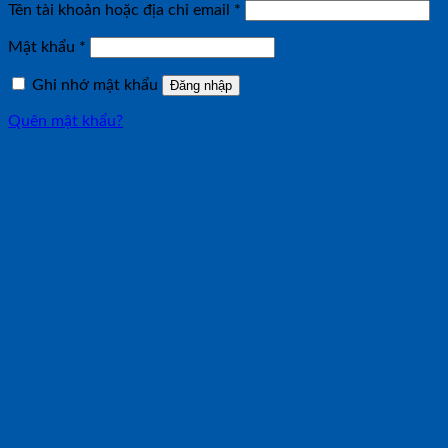
Bắt
Tên tài khoản hoặc địa chỉ email
*
buộc
Bắt
Mật khẩu
*
buộc
Ghi nhớ mật khẩu
Đăng nhập
Quên mật khẩu?