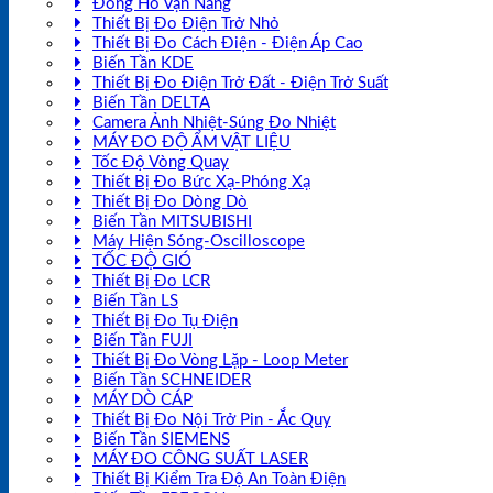
Đồng Hồ Vạn Năng
Thiết Bị Đo Điện Trở Nhỏ
Thiết Bị Đo Cách Điện - Điện Áp Cao
Biến Tần KDE
Thiết Bị Đo Điện Trở Đất - Điện Trở Suất
Biến Tần DELTA
Camera Ảnh Nhiệt-Súng Đo Nhiệt
MÁY ĐO ĐỘ ẨM VẬT LIỆU
Tốc Độ Vòng Quay
Thiết Bị Đo Bức Xạ-Phóng Xạ
Thiết Bị Đo Dòng Dò
Biến Tần MITSUBISHI
Máy Hiện Sóng-Oscilloscope
TỐC ĐỘ GIÓ
Thiết Bị Đo LCR
Biến Tần LS
Thiết Bị Đo Tụ Điện
Biến Tần FUJI
Thiết Bị Đo Vòng Lặp - Loop Meter
Biến Tần SCHNEIDER
MÁY DÒ CÁP
Thiết Bị Đo Nội Trở Pin - Ắc Quy
Biến Tần SIEMENS
MÁY ĐO CÔNG SUẤT LASER
Thiết Bị Kiểm Tra Độ An Toàn Điện