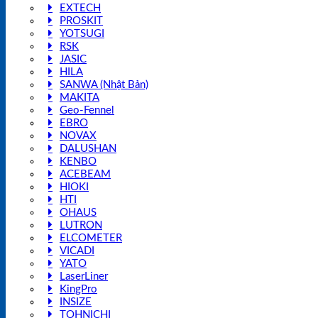
EXTECH
PROSKIT
YOTSUGI
RSK
JASIC
HILA
SANWA (Nhật Bản)
MAKITA
Geo-Fennel
EBRO
NOVAX
DALUSHAN
KENBO
ACEBEAM
HIOKI
HTI
OHAUS
LUTRON
ELCOMETER
VICADI
YATO
LaserLiner
KingPro
INSIZE
TOHNICHI