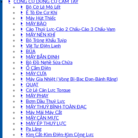
CÔNG CỤ DỤNG CỤ CẦM TAY
Bộ Cờ Lê Mỏ Lết
Ê Tô Đe Cơ Khí
Máy Hút Thiếc
MÁY BÀO
Cảo Thuỷ Lực-Cảo 2 Chấu-Cảo 3 Chấu-Vam
MÁY NÉN KHÍ
Bộ Tròng Khẩu Tuýp
Vật Tư Điện Lạnh
BÚA
MÁY BẮN ĐINH
Bộ Đồ Nghề Sửa Chữa
Ổ Cắm Điện
MÁY CƯA
Máy Gia Nhiệt ( Vòng Bi-Bạc Đạn-Bánh Răng)
QUẠT
Cờ Lê Cân Lực Torque
MÁY PHAY
Bơm Dầu Thuỷ Lực
MÁY THUỶ BÌNH-TOÀN ĐẠC
Máy Mài Máy Cắt
MÁY CÂN MỰC
MÁY ÉP THUỶ LỰC
Pa Lăng
Kìm Cắt-Kìm Điện-Kìm Cộng Lực