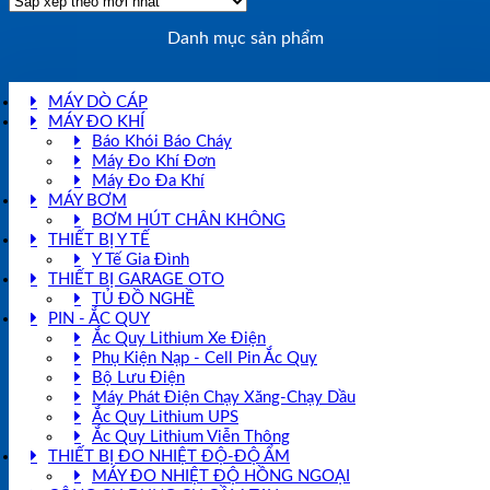
Danh mục sản phẩm
MÁY DÒ CÁP
MÁY ĐO KHÍ
Báo Khói Báo Cháy
Máy Đo Khí Đơn
Máy Đo Đa Khí
MÁY BƠM
BƠM HÚT CHÂN KHÔNG
THIẾT BỊ Y TẾ
Y Tế Gia Đình
THIẾT BỊ GARAGE OTO
TỦ ĐỒ NGHỀ
PIN - ẮC QUY
Ắc Quy Lithium Xe Điện
Phụ Kiện Nạp - Cell Pin Ắc Quy
Bộ Lưu Điện
Máy Phát Điện Chạy Xăng-Chạy Dầu
Ắc Quy Lithium UPS
Ắc Quy Lithium Viễn Thông
THIẾT BỊ ĐO NHIỆT ĐỘ-ĐỘ ẨM
MÁY ĐO NHIỆT ĐỘ HỒNG NGOẠI