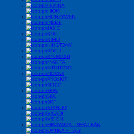
HANNA
HIOKI
HONEYWELL
INSIZE
JASIC
KDE
KIMO
KINGTONY
KOCU
KYORITSU
MAKITA
MITUTOYO
NOVAX
PROSKIT
SELEC
SEW
SKC
SKF
STANLEY
VICADI
VISION
HIRAYAMA – NHẬT BẢN
OPTIKA – ITALY