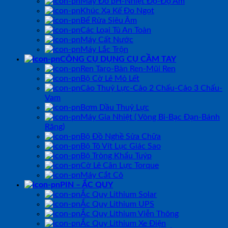
Máy Đo pH-Nhiệt Độ-Độ Ẩm
Khúc Xạ Kế Đo Ngọt
Bể Rửa Siêu Âm
Các Loại Tủ An Toàn
Máy Cất Nước
Máy Lắc Trộn
CÔNG CỤ DỤNG CỤ CẦM TAY
Ren Taro-Bàn Ren-Mũi Ren
Bộ Cờ Lê Mỏ Lết
Cảo Thuỷ Lực-Cảo 2 Chấu-Cảo 3 Chấu-
Vam
Bơm Dầu Thuỷ Lực
Máy Gia Nhiệt ( Vòng Bi-Bạc Đạn-Bánh
Răng)
Bộ Đồ Nghề Sửa Chữa
Bộ Tô Vít Lục Giác Sao
Bộ Tròng Khẩu Tuýp
Cờ Lê Cân Lực Torque
Máy Cắt Cỏ
PIN – ẮC QUY
Ắc Quy Lithium Solar
Ắc Quy Lithium UPS
Ắc Quy Lithium Viễn Thông
Ắc Quy Lithium Xe Điện