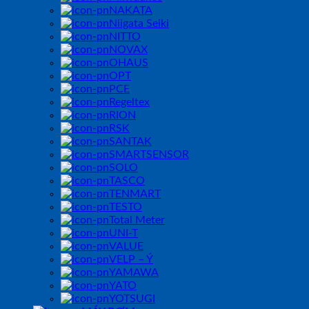
NAKATA
Niigata Seiki
NITTO
NOVAX
OHAUS
OPT
PCE
Regeltex
RION
RSK
SANTAK
SMARTSENSOR
SOLO
TASCO
TENMART
TESTO
Total Meter
UNI-T
VALUE
VELP – Ý
YAMAWA
YATO
YOTSUGI