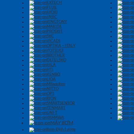
EXTECH
FUJIE
HIOKI
JASIC
KINGTONY
MAKITA
PROSKIT
SKC
VICADI
OPTIKA – ITALY
YOTSUGI
BROTHER
DEFELSKO
HILA
HTI
KENBO
LIOA
Milwaukee
NITTO
OPT
RION
SMARTSENSOR
TENMART
UNI-T
YAMAWA
MÁY BƠM
Bơm Định Lượng