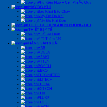
Phụ Kiện Nạp – Cell Pin Ắc Quy
MÁY ĐO KHÍ
Báo Khói Báo Cháy
Máy Đo Đa Khí
Máy Đo Khí Đơn
THIẾT BỊ THÍ NGHIỆM PHÒNG LAB
THIẾT BỊ Y TẾ
Y Tế Gia Đình
Y Tế Thẩm Mỹ
HÃNG SẢN XUẤT
ABB
ADELA
ASAKI
ATTEN
BOSCH
EBRO
ELCOMETER
ELITECH
ELORA
EXTECH
FLIR
FLUKE
FUJIE
HACH