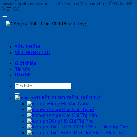
www.shopdoluong.com
| Thiết kế web & Vận hành bởi CÔNG NGHỆ
VIỆT JSC
SẢN PHẨM
VỀ CHÚNG TÔI
Giới thiệu
Tin tức
Liên hệ
Tìm
kiếm:
THIẾT BỊ ĐO ĐIỆN, ĐIỆN TỬ
Đồng Hồ Vạn Năng
Ampe Kìm Chỉ Thị Số
Ampe Kìm Chỉ Thị Kim
Đồng Hồ Chỉ Thị Pha
Thiết Bị Đo Cách Điện – Điện Áp Cao
Thiết Bị Đo Điện Trở Đất – Điện Trở