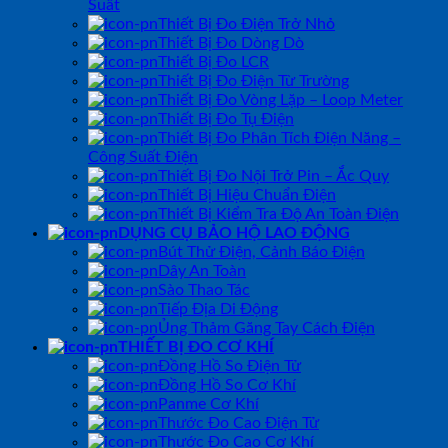
Suất
Thiết Bị Đo Điện Trở Nhỏ
Thiết Bị Đo Dòng Dò
Thiết Bị Đo LCR
Thiết Bị Đo Điện Từ Trường
Thiết Bị Đo Vòng Lặp – Loop Meter
Thiết Bị Đo Tụ Điện
Thiết Bị Đo Phân Tích Điện Năng –
Công Suất Điện
Thiết Bị Đo Nội Trở Pin – Ắc Quy
Thiết Bị Hiệu Chuẩn Điện
Thiết Bị Kiểm Tra Độ An Toàn Điện
DỤNG CỤ BẢO HỘ LAO ĐỘNG
Bút Thử Điện, Cảnh Báo Điện
Dây An Toàn
Sào Thao Tác
Tiếp Địa Di Động
Ủng Thảm Găng Tay Cách Điện
THIẾT BỊ ĐO CƠ KHÍ
Đồng Hồ So Điện Tử
Đồng Hồ So Cơ Khí
Panme Cơ Khí
Thước Đo Cao Điện Tử
Thước Đo Cao Cơ Khí