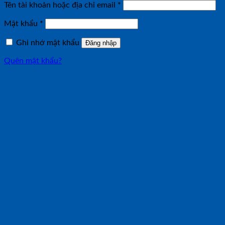
Bắt
Tên tài khoản hoặc địa chỉ email
*
buộc
Bắt
Mật khẩu
*
buộc
Ghi nhớ mật khẩu
Đăng nhập
Quên mật khẩu?