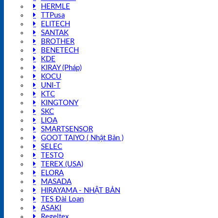
HERMLE
TTPusa
ELITECH
SANTAK
BROTHER
BENETECH
KDE
KIRAY (Pháp)
KOCU
UNI-T
KTC
KINGTONY
SKC
LIOA
SMARTSENSOR
GOOT TAIYO ( Nhật Bản )
SELEC
TESTO
TEREX (USA)
ELORA
MASADA
HIRAYAMA - NHẬT BẢN
TES Đài Loan
ASAKI
Regeltex