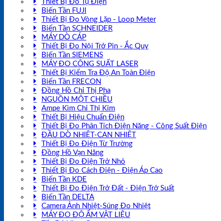
Thiết Bị Đo Tụ Điện
Biến Tần FUJI
Thiết Bị Đo Vòng Lặp - Loop Meter
Biến Tần SCHNEIDER
MÁY DÒ CÁP
Thiết Bị Đo Nội Trở Pin - Ắc Quy
Biến Tần SIEMENS
MÁY ĐO CÔNG SUẤT LASER
Thiết Bị Kiểm Tra Độ An Toàn Điện
Biến Tần FRECON
Đồng Hồ Chỉ Thị Pha
NGUỒN MỘT CHIỀU
Ampe Kìm Chỉ Thị Kim
Thiết Bị Hiệu Chuẩn Điện
Thiết Bị Đo Phân Tích Điện Năng - Công Suất Điện
ĐẦU DÒ NHIỆT-CAN NHIỆT
Thiết Bị Đo Điện Từ Trường
Đồng Hồ Vạn Năng
Thiết Bị Đo Điện Trở Nhỏ
Thiết Bị Đo Cách Điện - Điện Áp Cao
Biến Tần KDE
Thiết Bị Đo Điện Trở Đất - Điện Trở Suất
Biến Tần DELTA
Camera Ảnh Nhiệt-Súng Đo Nhiệt
MÁY ĐO ĐỘ ẨM VẬT LIỆU