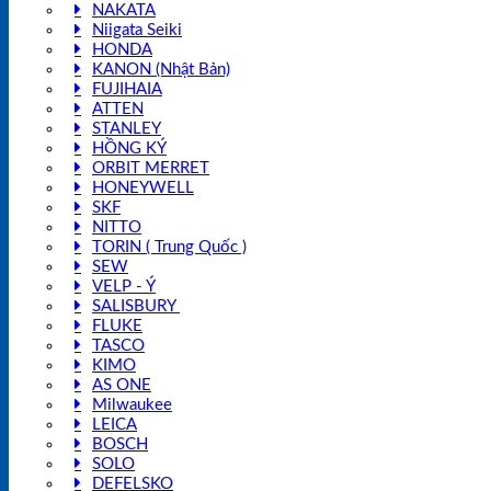
NAKATA
Niigata Seiki
HONDA
KANON (Nhật Bản)
FUJIHAIA
ATTEN
STANLEY
HỒNG KÝ
ORBIT MERRET
HONEYWELL
SKF
NITTO
TORIN ( Trung Quốc )
SEW
VELP - Ý
SALISBURY
FLUKE
TASCO
KIMO
AS ONE
Milwaukee
LEICA
BOSCH
SOLO
DEFELSKO