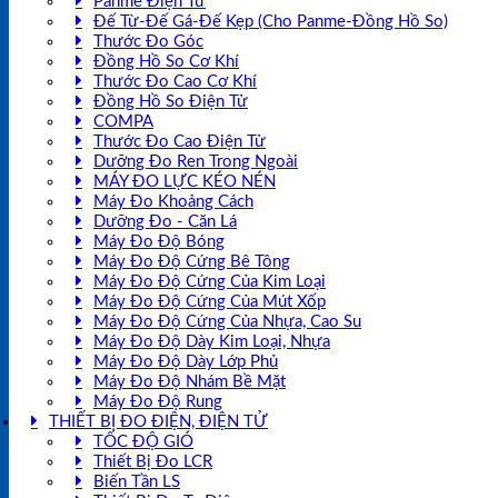
Panme Điện Tử
Đế Từ-Đế Gá-Đế Kẹp (Cho Panme-Đồng Hồ So)
Thước Đo Góc
Đồng Hồ So Cơ Khí
Thước Đo Cao Cơ Khí
Đồng Hồ So Điện Tử
COMPA
Thước Đo Cao Điện Tử
Dưỡng Đo Ren Trong Ngoài
MÁY ĐO LỰC KÉO NÉN
Máy Đo Khoảng Cách
Dưỡng Đo - Căn Lá
Máy Đo Độ Bóng
Máy Đo Độ Cứng Bê Tông
Máy Đo Độ Cứng Của Kim Loại
Máy Đo Độ Cứng Của Mút Xốp
Máy Đo Độ Cứng Của Nhựa, Cao Su
Máy Đo Độ Dày Kim Loại, Nhựa
Máy Đo Độ Dày Lớp Phủ
Máy Đo Độ Nhám Bề Mặt
Máy Đo Độ Rung
THIẾT BỊ ĐO ĐIỆN, ĐIỆN TỬ
TỐC ĐỘ GIÓ
Thiết Bị Đo LCR
Biến Tần LS