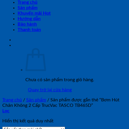
Trang chủ
Sản phẩm
Khuyến mãi Hot
Hướng dẫn
Bảo hành
Thanh toán
Chưa có sản phẩm trong giỏ hàng.
Quay trở lại cửa hàng
Trang chủ
/
Sản phẩm
/
Sản phẩm được gắn thẻ “Bơm Hút
Chân Không 2 Cấp TrucVac TASCO TB465D”
Lọc
Hiển thị kết quả duy nhất