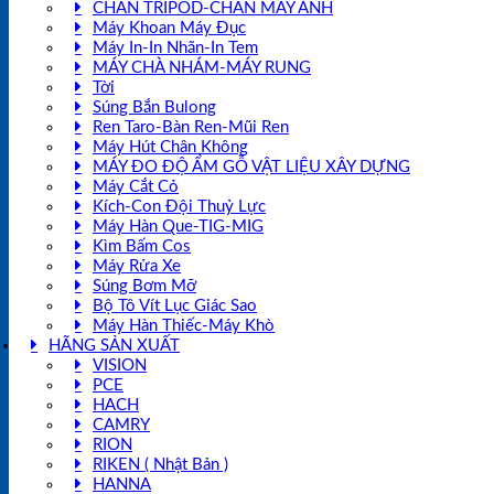
CHÂN TRIPOD-CHÂN MÁY ẢNH
Máy Khoan Máy Đục
Máy In-In Nhãn-In Tem
MÁY CHÀ NHÁM-MÁY RUNG
Tời
Súng Bắn Bulong
Ren Taro-Bàn Ren-Mũi Ren
Máy Hút Chân Không
MÁY ĐO ĐỘ ẨM GỖ VẬT LIỆU XÂY DỰNG
Máy Cắt Cỏ
Kích-Con Đội Thuỷ Lực
Máy Hàn Que-TIG-MIG
Kìm Bấm Cos
Máy Rửa Xe
Súng Bơm Mỡ
Bộ Tô Vít Lục Giác Sao
Máy Hàn Thiếc-Máy Khò
HÃNG SẢN XUẤT
VISION
PCE
HACH
CAMRY
RION
RIKEN ( Nhật Bản )
HANNA