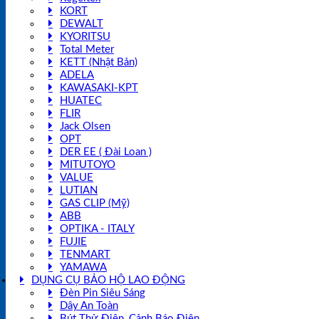
KORT
DEWALT
KYORITSU
Total Meter
KETT (Nhật Bản)
ADELA
KAWASAKI-KPT
HUATEC
FLIR
Jack Olsen
OPT
DER EE ( Đài Loan )
MITUTOYO
VALUE
LUTIAN
GAS CLIP (Mỹ)
ABB
OPTIKA - ITALY
FUJIE
TENMART
YAMAWA
DỤNG CỤ BẢO HỘ LAO ĐỘNG
Đèn Pin Siêu Sáng
Dây An Toàn
Bút Thử Điện, Cảnh Báo Điện