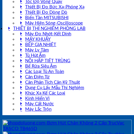
Tốc Độ Vòng Quay
Thiết Bị Đo Bức Xạ-Phóng Xạ
Thiết Bị Đo Dòng Dò
Biến Tần MITSUBISHI
Máy Hiện Sóng-Oscilloscope
THIẾT BỊ THÍ NGHIỆM PHÒNG LAB
Máy Đo Nhớt-Kết Dính
MÁY KHUẤY
BẾP GIA NHIỆT
Máy Ly Tâm
Tủ Hút Ẩm
NỒI HẤP TIỆT TRÙNG
Bể Rửa Siêu Âm
Các Loại Tủ An Toàn
Cân Điện Tử
Cân Phân Tích Cân Kỹ Thuật
Dụng Cụ Lấy Mẫu Thí Nghiệm
Khúc Xạ Kế Các Loại
Kính Hiển Vi
Máy Cất Nước
Máy Lắc Trộn