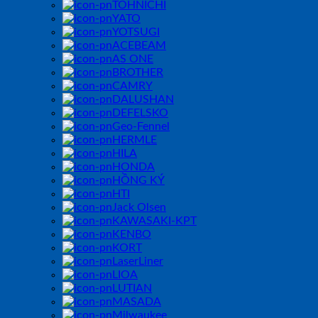
TOHNICHI
YATO
YOTSUGI
ACEBEAM
AS ONE
BROTHER
CAMRY
DALUSHAN
DEFELSKO
Geo-Fennel
HERMLE
HILA
HONDA
HỒNG KÝ
HTI
Jack Olsen
KAWASAKI-KPT
KENBO
KORT
LaserLiner
LIOA
LUTIAN
MASADA
Milwaukee