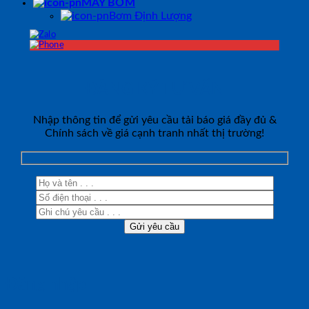
MÁY BƠM
Bơm Định Lượng
ĐĂNG KÝ TƯ VẤN
Nhập thông tin để gửi yêu cầu tải báo giá đầy đủ &
Chính sách về giá cạnh tranh nhất thị trường!
Đăng nhập