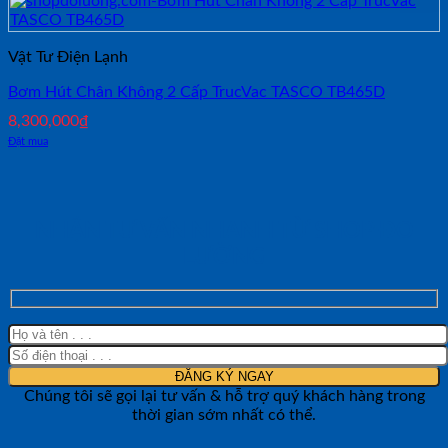
Vật Tư Điện Lạnh
Bơm Hút Chân Không 2 Cấp TrucVac TASCO TB465D
8,300,000
₫
Đặt mua
NHẬN TƯ VẤN NHANH TỪ SHOP ĐO
LƯỜNG
Chúng tôi sẽ gọi lại tư vấn & hỗ trợ quý khách hàng trong
thời gian sớm nhất có thể.