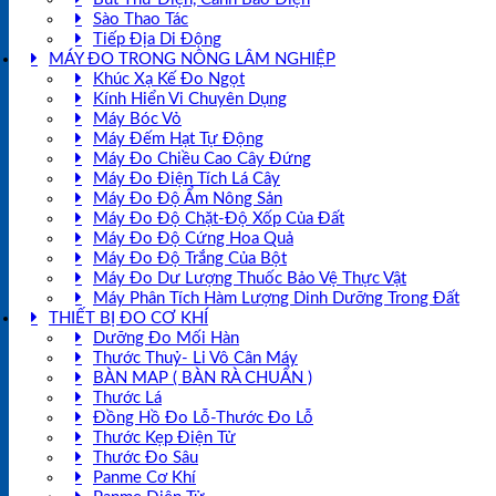
Sào Thao Tác
Tiếp Địa Di Động
MÁY ĐO TRONG NÔNG LÂM NGHIỆP
Khúc Xạ Kế Đo Ngọt
Kính Hiển Vi Chuyên Dụng
Máy Bóc Vỏ
Máy Đếm Hạt Tự Động
Máy Đo Chiều Cao Cây Đứng
Máy Đo Điện Tích Lá Cây
Máy Đo Độ Ẩm Nông Sản
Máy Đo Độ Chặt-Độ Xốp Của Đất
Máy Đo Độ Cứng Hoa Quả
Máy Đo Độ Trắng Của Bột
Máy Đo Dư Lượng Thuốc Bảo Vệ Thực Vật
Máy Phân Tích Hàm Lượng Dinh Dưỡng Trong Đất
THIẾT BỊ ĐO CƠ KHÍ
Dưỡng Đo Mối Hàn
Thước Thuỷ- Li Vô Cân Máy
BÀN MAP ( BÀN RÀ CHUẨN )
Thước Lá
Đồng Hồ Đo Lỗ-Thước Đo Lỗ
Thước Kẹp Điện Tử
Thước Đo Sâu
Panme Cơ Khí