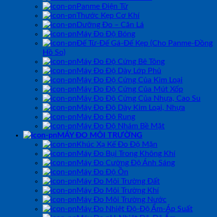
Panme Điện Tử
Thước Kẹp Cơ Khí
Dưỡng Đo – Căn Lá
Máy Đo Độ Bóng
Đế Từ-Đế Gá-Đế Kẹp (Cho Panme-Đồng
Hồ So)
Máy Đo Độ Cứng Bê Tông
Máy Đo Độ Dày Lớp Phủ
Máy Đo Độ Cứng Của Kim Loại
Máy Đo Độ Cứng Của Mút Xốp
Máy Đo Độ Cứng Của Nhựa, Cao Su
Máy Đo Độ Dày Kim Loại, Nhựa
Máy Đo Độ Rung
Máy Đo Độ Nhám Bề Mặt
MÁY ĐO MÔI TRƯỜNG
Khúc Xạ Kế Đo Độ Mặn
Máy Đo Bụi Trong Không Khí
Máy Đo Cường Độ Ánh Sáng
Máy Đo Độ Ồn
Máy Đo Môi Trường Đất
Máy Đo Môi Trường Khí
Máy Đo Môi Trường Nước
Máy Đo Nhiệt Độ-Độ Ẩm-Áp Suất