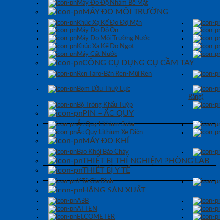
Máy Đo Độ Nhám Bề Mặt
MÁY ĐO MÔI TRƯỜNG
Khúc Xạ Kế Đo Độ Mặn
Máy Đo Độ Ồn
Máy Đo Môi Trường Nước
Khúc Xạ Kế Đo Ngọt
Máy Cất Nước
CÔNG CỤ DỤNG CỤ CẦM TAY
Ren Taro-Bàn Ren-Mũi Ren
Bơm Dầu Thuỷ Lực
Răng)
Bộ Tròng Khẩu Tuýp
PIN – ẮC QUY
Ắc Quy Lithium Solar
Ắc Quy Lithium Xe Điện
MÁY ĐO KHÍ
Báo Khói Báo Cháy
THIẾT BỊ THÍ NGHIỆM PHÒNG LAB
THIẾT BỊ Y TẾ
Y Tế Gia Đình
HÃNG SẢN XUẤT
ABB
ATTEN
ELCOMETER