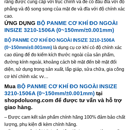
răng được cung cấp với trục chính và đe có đầu đĩa với độ
phẳng và độ song song của mặt đe và đĩa với độ chính xác
cao.
ỨNG DỤNG
BỘ PANME CƠ KHÍ ĐO NGOÀI
INSIZE 3210-1506A (0~150mm/±0.001mm)
BỘ PANME CƠ KHÍ ĐO NGOÀI INSIZE 3210-1506A
(0~150mm/±0.001mm)
là dụng cụ cơ khí có độ chính xác
cao dùng để đo kiểm kích thước ngoài của sản phẩm,
đường kính ngoài, khoảng cách bề mặt đến bề mặt đối
diện, sử dụng trong sản xuất, lắp giáp, sửa chữa, gia công
cơ khí chính xác vv…
Mua
BỘ PANME CƠ KHÍ ĐO NGOÀI INSIZE
3210-1506A (0~150mm/±0.001mm)
tại
shopdoluong.com để được tư vấn và hỗ trợ
giao hàng.
– Được cam kết sản phẩm chính hãng 100% đảm bảo chất
lượng, phụ kiện đi kèm chính hãng.