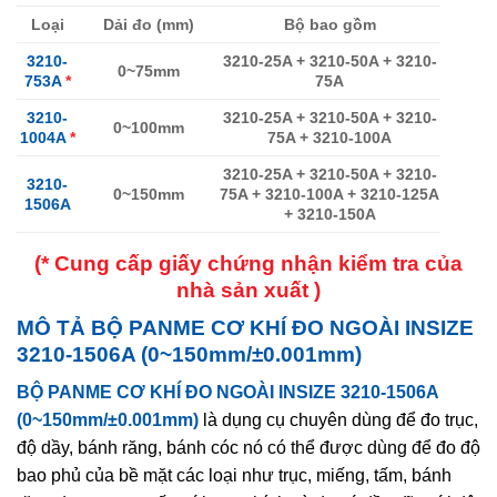
Loại
Dải đo (mm)
Bộ bao gồm
3210-
3210-25A + 3210-50A + 3210-
0~75mm
753A
*
75A
3210-
3210-25A + 3210-50A + 3210-
0~100mm
1004A
*
75A + 3210-100A
3210-25A + 3210-50A + 3210-
3210-
0~150mm
75A + 3210-100A + 3210-125A
1506A
+ 3210-150A
(* Cung cấp giấy chứng nhận kiểm tra của
nhà sản xuất )
MÔ TẢ
BỘ PANME CƠ KHÍ ĐO NGOÀI INSIZE
3210-1506A (0~150mm/±0.001mm)
BỘ PANME CƠ KHÍ ĐO NGOÀI INSIZE 3210-1506A
(0~150mm/±0.001mm)
là dụng cụ chuyên dùng để đo trục,
độ dầy, bánh răng, bánh cóc nó có thể được dùng để đo độ
bao phủ của bề mặt các loại như trục, miếng, tấm, bánh