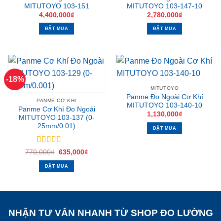
MITUTOYO 103-151
MITUTOYO 103-147-10
4,400,000
₫
2,780,000
₫
ĐẶT MUA
ĐẶT MUA
-18%
MITUTOYO
Panme Đo Ngoài Cơ Khí
PANME CƠ KHÍ
MITUTOYO 103-140-10
Panme Cơ Khí Đo Ngoài
1,130,000
₫
MITUTOYO 103-137 (0-
25mm/0.01)
ĐẶT MUA
Được
Giá
Giá
770,000
₫
635,000
₫
gốc
hiện
xếp hạng
là:
tại
3.69
5
ĐẶT MUA
770,000₫.
là:
sao
635,000₫.
NHẬN TƯ VẤN NHANH TỪ SHOP ĐO LƯỜNG