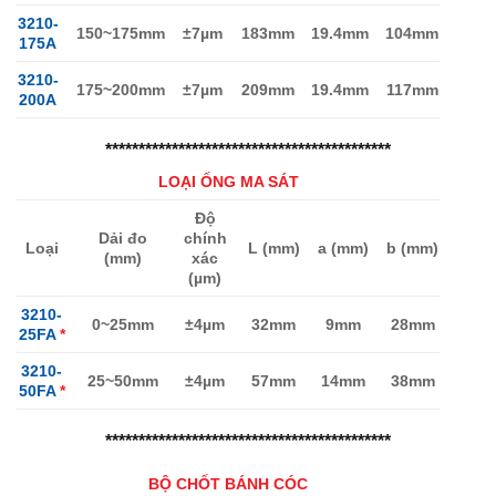
3210-
150~175mm
±7µm
183mm
19.4mm
104mm
175A
3210-
175~200mm
±7µm
209mm
19.4mm
117mm
200A
*******************************************
LOẠI ỐNG MA SÁT
Độ
Dải đo
chính
Loại
L (mm)
a (mm)
b (mm)
(mm)
xác
(µm)
3210-
0~25mm
±4µm
32mm
9mm
28mm
25FA
*
3210-
25~50mm
±4µm
57mm
14mm
38mm
50FA
*
*******************************************
BỘ CHỐT BÁNH CÓC