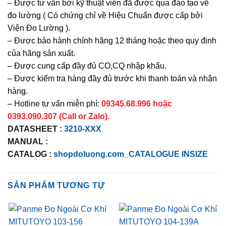
– Được tư vấn bởi kỹ thuật viên đã được qua đào tạo về
đo lường ( Có chứng chỉ về Hiệu Chuẩn được cấp bởi
Viện Đo Lường ).
– Được bảo hành chính hãng 12 tháng hoặc theo quy định
của hãng sản xuất.
– Được cung cấp đầy đủ CO,CQ nhập khẩu.
– Được kiểm tra hàng đầy đủ trước khi thanh toán và nhận
hàng.
– Hotline tư vấn miễn phí:
09345.68.996 hoặc
0393.090.307 (Call or Zalo).
DATASHEET :
3210-XXX
MANUAL :
CATALOG :
shopdoluong.com_CATALOGUE INSIZE
SẢN PHẨM TƯƠNG TỰ