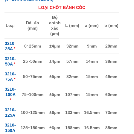
LOẠI CHỐT BÁNH CÓC
Độ
Dải đo
chính
Loại
L (mm)
a (mm)
b (mm)
(mm)
xác
(µm)
3210-
0~25mm
±4µm
32mm
9mm
28mm
25A
*
3210-
25~50mm
±4µm
57mm
14mm
38mm
50A
*
3210-
50~75mm
±5µm
82mm
15mm
49mm
75A
*
3210-
100A
75~100mm
±5µm
107mm
15mm
60mm
*
3210-
100~125mm
±6µm
133mm
16.5mm
73mm
125A
3210-
125~150mm
±6µm
158mm
16.5mm
85mm
150A