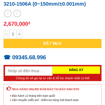
3210-1506A (0~150mm/±0.001mm)
2,670,000
₫
BỘ PANME CƠ KHÍ ĐO NGOÀI INSIZE 3210-1506A (0~150mm/±0.
ĐẶT MUA
☎ 09345.68.996
Chúng tôi sẽ gọi lại tư vấn & hỗ trợ nhanh nhất có thể
MUA HÀNG ONLINE ĐẢM BẢO TẠI BẢO ANH NTH
Bảo hành 12 tháng trên toàn quốc
Vận chuyển miễn phí - Kiểm tra hàng mới thanh toán