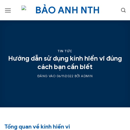
Bỏ
qua
nội
dung
TIN TỨC
Hướng dẫn sử dụng kính hiển vi đúng
cách bạn cần biết
ĐĂNG VÀO
06/11/2022
BỞI
ADMIN
Tổng quan về kính hiển vi