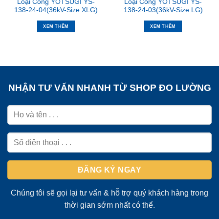
Loại Cong YOTSUGI YS-
Loại Cong YOTSUGI YS-
138-24-04(36kV-Size XLG)
138-24-03(36kV-Size LG)
XEM THÊM
XEM THÊM
NHẬN TƯ VẤN NHANH TỪ SHOP ĐO LƯỜNG
Chúng tôi sẽ gọi lại tư vấn & hỗ trợ quý khách hàng trong
thời gian sớm nhất có thể.