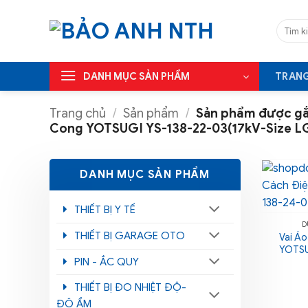
Bỏ
qua
Tìm
kiếm:
nội
dung
DANH MỤC SẢN PHẨM
TRAN
Trang chủ
/
Sản phẩm
/
Sản phẩm được gắn
Cong YOTSUGI YS-138-22-03(17kV-Size L
DANH MỤC SẢN PHẨM
THIẾT BỊ Y TẾ
D
THIẾT BỊ GARAGE OTO
Vai Áo
YOTSU
PIN - ẮC QUY
THIẾT BỊ ĐO NHIỆT ĐỘ-
ĐỘ ẨM