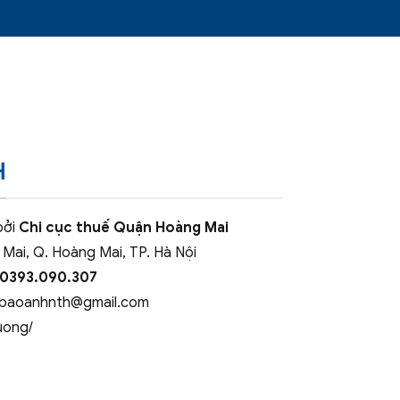
H
bởi
Chi cục thuế Quận Hoàng Mai
 Mai, Q. Hoàng Mai, TP. Hà Nội
 0393.090.307
baoanhnth@gmail.com
uong/