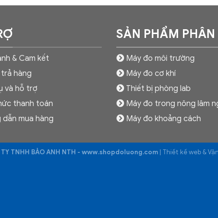
RỢ
SẢN PHẨM PHÂN
nh & Cam kết
Máy đo môi trường
 trả hàng
Máy đo cơ khí
ụ và hỗ trợ
Thiết bị phòng lab
hức thanh toán
Máy đo trong nông lâm n
 dẫn mua hàng
Máy đo khoảng cách
TY TNHH BẢO ANH NTH - www.shopdoluong.com
| Thiết kế web & V