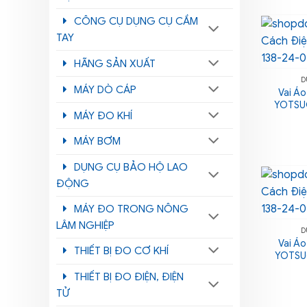
CÔNG CỤ DỤNG CỤ CẦM
TAY
HÃNG SẢN XUẤT
D
MÁY DÒ CÁP
Vai Áo
YOTSUG
MÁY ĐO KHÍ
MÁY BƠM
DỤNG CỤ BẢO HỘ LAO
ĐỘNG
MÁY ĐO TRONG NÔNG
LÂM NGHIỆP
D
Vai Áo
THIẾT BỊ ĐO CƠ KHÍ
YOTSUG
THIẾT BỊ ĐO ĐIỆN, ĐIỆN
TỬ