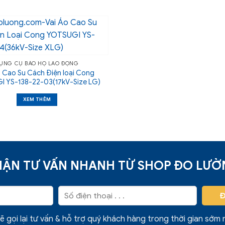
ỤNG CỤ BẢO HỘ LAO ĐỘNG
o Cao Su Cách Điện loại Cong
 YS-138-22-03(17kV-Size LG)
XEM THÊM
ẬN TƯ VẤN NHANH TỪ SHOP ĐO LƯ
ẽ gọi lại tư vấn & hỗ trợ quý khách hàng trong thời gian sớm 