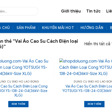
Giới thiệu
Tin tức
Li
G CHỦ
SẢN PHẨM
KHUYẾN MÃI HOT
HƯỚNG DẪN
 thẻ “Vai Áo Cao Su Cách Điện loại
Hiển thị tất cả
G)”
ỤNG CỤ BẢO HỘ LAO ĐỘNG
DỤNG CỤ BẢO HỘ LAO ĐỘ
 Cao Su Cách Điện Loại Cong
Vai Áo Cao Su Cách Điện Lo
GI YS-138-24-04(36kV-Size
YOTSUGI YS-138-24-03(36kV-
XLG)
XEM THÊM
XEM THÊM