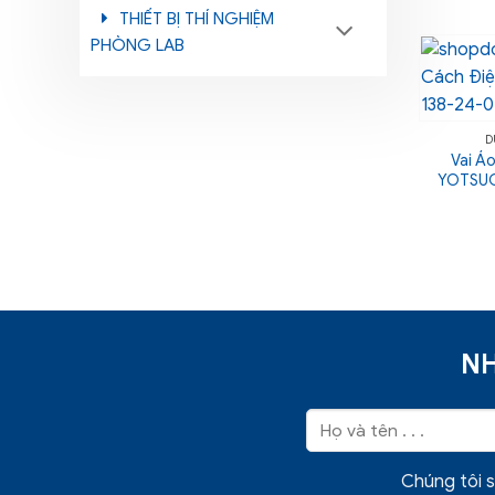
THIẾT BỊ THÍ NGHIỆM
PHÒNG LAB
D
Vai Á
YOTSUGI
NH
Chúng tôi s