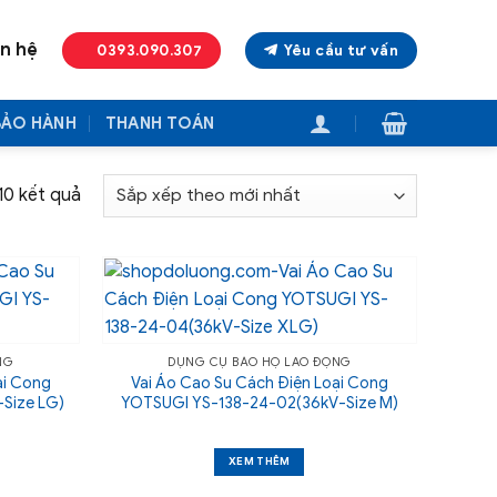
ên hệ
0393.090.307
Yêu cầu tư vấn
BẢO HÀNH
THANH TOÁN
Đã
 10 kết quả
sắp
xếp
theo
mới
nhất
NG
DỤNG CỤ BẢO HỘ LAO ĐỘNG
ại Cong
Vai Áo Cao Su Cách Điện Loại Cong
Size LG)
YOTSUGI YS-138-24-02(36kV-Size M)
XEM THÊM