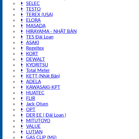
SELEC
TESTO
TEREX (USA)
ELORA
MASADA
HIRAYAMA - NHẬT BẢN
TES Đài Loan
ASAKI
Regeltex
KORT
DEWALT
KYORITSU
Total Meter
KETT (Nhật Bản)
ADELA
KAWASAKI-KPT
HUATEC
FLIR
Jack Olsen
OPT
DER EE ( Đài Loan )
MITUTOYO
VALUE
LUTIAN
GAS CLIP (Mỹ)