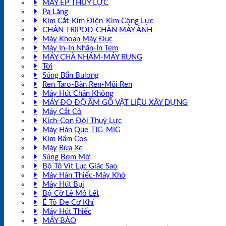
MÁY ÉP THUỶ LỰC
Pa Lăng
Kìm Cắt-Kìm Điện-Kìm Cộng Lực
CHÂN TRIPOD-CHÂN MÁY ẢNH
Máy Khoan Máy Đục
Máy In-In Nhãn-In Tem
MÁY CHÀ NHÁM-MÁY RUNG
Tời
Súng Bắn Bulong
Ren Taro-Bàn Ren-Mũi Ren
Máy Hút Chân Không
MÁY ĐO ĐỘ ẨM GỖ VẬT LIỆU XÂY DỰNG
Máy Cắt Cỏ
Kích-Con Đội Thuỷ Lực
Máy Hàn Que-TIG-MIG
Kìm Bấm Cos
Máy Rửa Xe
Súng Bơm Mỡ
Bộ Tô Vít Lục Giác Sao
Máy Hàn Thiếc-Máy Khò
Máy Hút Bụi
Bộ Cờ Lê Mỏ Lết
Ê Tô Đe Cơ Khí
Máy Hút Thiếc
MÁY BÀO