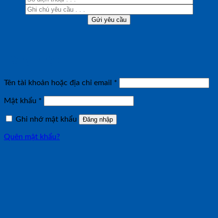
Đăng nhập
Bắt
Tên tài khoản hoặc địa chỉ email
*
buộc
Bắt
Mật khẩu
*
buộc
Ghi nhớ mật khẩu
Đăng nhập
Quên mật khẩu?