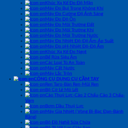
Khúc Xạ Kế Đo Độ Mặn
Máy Đo Bụi Trong Không Khí
Máy Đo Cường Độ Ánh Sáng
Máy Đo Độ Ồn
Máy Đo Môi Trường Đất
Máy Đo Môi Trường Khí
Máy Đo Môi Trường Nước
Máy Đo Nhiệt Độ-Độ Ẩm-Áp Suất
Máy Đo pH-Nhiệt Độ-Độ Ẩm
Khúc Xạ Kế Đo Ngọt
Bể Rửa Siêu Âm
Các Loại Tủ An Toàn
Máy Cất Nước
Máy Lắc Trộn
CÔNG CỤ DỤNG CỤ CẦM TAY
Ren Taro-Bàn Ren-Mũi Ren
Bộ Cờ Lê Mỏ Lết
Cảo Thuỷ Lực-Cảo 2 Chấu-Cảo 3 Chấu-
Vam
Bơm Dầu Thuỷ Lực
Máy Gia Nhiệt ( Vòng Bi-Bạc Đạn-Bánh
Răng)
Bộ Đồ Nghề Sửa Chữa
Bộ Tô Vít Lục Giác Sao