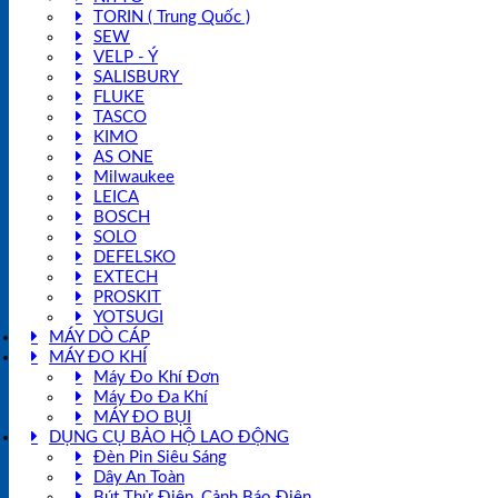
TORIN ( Trung Quốc )
SEW
VELP - Ý
SALISBURY
FLUKE
TASCO
KIMO
AS ONE
Milwaukee
LEICA
BOSCH
SOLO
DEFELSKO
EXTECH
PROSKIT
YOTSUGI
MÁY DÒ CÁP
MÁY ĐO KHÍ
Máy Đo Khí Đơn
Máy Đo Đa Khí
MÁY ĐO BỤI
DỤNG CỤ BẢO HỘ LAO ĐỘNG
Đèn Pin Siêu Sáng
Dây An Toàn
Bút Thử Điện, Cảnh Báo Điện