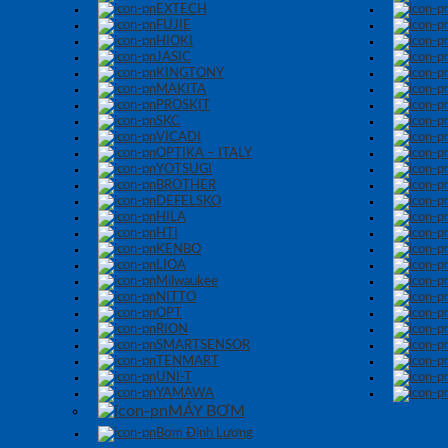
EXTECH
FUJIE
HIOKI
JASIC
KINGTONY
MAKITA
PROSKIT
SKC
VICADI
OPTIKA – ITALY
YOTSUGI
BROTHER
DEFELSKO
HILA
HTI
KENBO
LIOA
Milwaukee
NITTO
OPT
RION
SMARTSENSOR
TENMART
UNI-T
YAMAWA
MÁY BƠM
Bơm Định Lượng