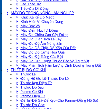
Sào Thao Tác
Tiếp Địa Di Động
MÁY ĐO TRONG NÔNG LÂM NGHIỆP
Khúc Xạ Kế Đo Ngọt
Kính Hiển Vi Chuyên Dụng
Máy Bóc Vỏ
Máy Đếm Hạt Tự Động
Máy Đo Chiều Cao Cây Đứng
Máy Đo Điện Tích Lá Cây
Máy Đo Độ Ẩm Nông Sản
Máy Đo Độ Chặt-Độ Xốp Của Đất
Máy Đo Độ Cứng Hoa Quả
Máy Đo Độ Trắng Của Bột
Máy Đo Dư Lượng Thuốc Bảo Vệ Thực Vật
Máy Phân Tích Hàm Lượng Dinh Dưỡng Trong Đất
THIẾT BỊ ĐO CƠ KHÍ
Thước Lá
Đồng Hồ Đo Lỗ-Thước Đo Lỗ
Thước Kẹp Điện Tử
Thước Đo Sâu
Panme Cơ Khí
Panme Điện Tử
Đế Từ-Đế Gá-Đế Kẹp (Cho Panme-Đồng Hồ So)
Thước Đo Góc