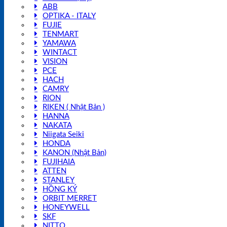
ABB
OPTIKA - ITALY
FUJIE
TENMART
YAMAWA
WINTACT
VISION
PCE
HACH
CAMRY
RION
RIKEN ( Nhật Bản )
HANNA
NAKATA
Niigata Seiki
HONDA
KANON (Nhật Bản)
FUJIHAIA
ATTEN
STANLEY
HỒNG KÝ
ORBIT MERRET
HONEYWELL
SKF
NITTO