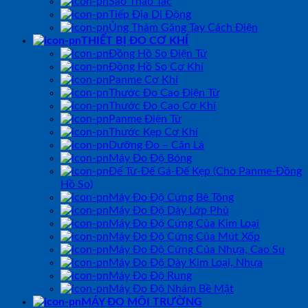
Sào Thao Tác
Tiếp Địa Di Động
Ủng Thảm Găng Tay Cách Điện
THIẾT BỊ ĐO CƠ KHÍ
Đồng Hồ So Điện Tử
Đồng Hồ So Cơ Khí
Panme Cơ Khí
Thước Đo Cao Điện Tử
Thước Đo Cao Cơ Khí
Panme Điện Tử
Thước Kẹp Cơ Khí
Dưỡng Đo – Căn Lá
Máy Đo Độ Bóng
Đế Từ-Đế Gá-Đế Kẹp (Cho Panme-Đồng
Hồ So)
Máy Đo Độ Cứng Bê Tông
Máy Đo Độ Dày Lớp Phủ
Máy Đo Độ Cứng Của Kim Loại
Máy Đo Độ Cứng Của Mút Xốp
Máy Đo Độ Cứng Của Nhựa, Cao Su
Máy Đo Độ Dày Kim Loại, Nhựa
Máy Đo Độ Rung
Máy Đo Độ Nhám Bề Mặt
MÁY ĐO MÔI TRƯỜNG