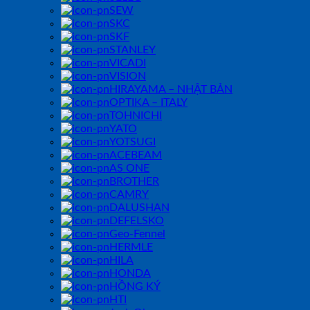
SEW
SKC
SKF
STANLEY
VICADI
VISION
HIRAYAMA – NHẬT BẢN
OPTIKA – ITALY
TOHNICHI
YATO
YOTSUGI
ACEBEAM
AS ONE
BROTHER
CAMRY
DALUSHAN
DEFELSKO
Geo-Fennel
HERMLE
HILA
HONDA
HỒNG KÝ
HTI