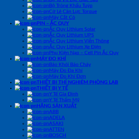
Bộ Tròng Khẩu Tuýp
Cờ Lê Cân Lực Torque
Máy Cắt Cỏ
PIN – ẮC QUY
Ắc Quy Lithium Solar
Ắc Quy Lithium UPS
Ắc Quy Lithium Viễn Thông
Ắc Quy Lithium Xe Điện
Phụ Kiện Nạp – Cell Pin Ắc Quy
MÁY ĐO KHÍ
Báo Khói Báo Cháy
Máy Đo Đa Khí
Máy Đo Khí Đơn
THIẾT BỊ THÍ NGHIỆM PHÒNG LAB
THIẾT BỊ Y TẾ
Y Tế Gia Đình
Y Tế Thẩm Mỹ
HÃNG SẢN XUẤT
ABB
ADELA
ASAKI
ATTEN
BOSCH