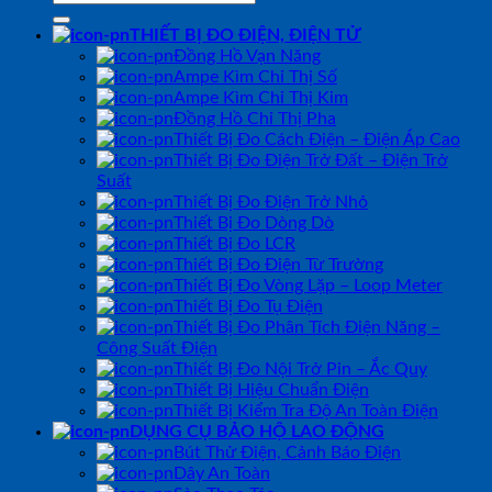
kiếm:
THIẾT BỊ ĐO ĐIỆN, ĐIỆN TỬ
Đồng Hồ Vạn Năng
Ampe Kìm Chỉ Thị Số
Ampe Kìm Chỉ Thị Kim
Đồng Hồ Chỉ Thị Pha
Thiết Bị Đo Cách Điện – Điện Áp Cao
Thiết Bị Đo Điện Trở Đất – Điện Trở
Suất
Thiết Bị Đo Điện Trở Nhỏ
Thiết Bị Đo Dòng Dò
Thiết Bị Đo LCR
Thiết Bị Đo Điện Từ Trường
Thiết Bị Đo Vòng Lặp – Loop Meter
Thiết Bị Đo Tụ Điện
Thiết Bị Đo Phân Tích Điện Năng –
Công Suất Điện
Thiết Bị Đo Nội Trở Pin – Ắc Quy
Thiết Bị Hiệu Chuẩn Điện
Thiết Bị Kiểm Tra Độ An Toàn Điện
DỤNG CỤ BẢO HỘ LAO ĐỘNG
Bút Thử Điện, Cảnh Báo Điện
Dây An Toàn