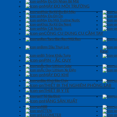
Máy Đo Độ Nhám Bề Mặt
MÁY ĐO MÔI TRƯỜNG
Khúc Xạ Kế Đo Độ Mặn
Máy Đo Độ Ồn
Máy Đo Môi Trường Nước
Khúc Xạ Kế Đo Ngọt
Máy Cất Nước
CÔNG CỤ DỤNG CỤ CẦM TAY
Ren Taro-Bàn Ren-Mũi Ren
Bơm Dầu Thuỷ Lực
Răng)
Bộ Tròng Khẩu Tuýp
PIN – ẮC QUY
Ắc Quy Lithium Solar
Ắc Quy Lithium Xe Điện
MÁY ĐO KHÍ
Báo Khói Báo Cháy
THIẾT BỊ THÍ NGHIỆM PHÒNG LAB
THIẾT BỊ Y TẾ
Y Tế Gia Đình
HÃNG SẢN XUẤT
ABB
ATTEN
ELCOMETER