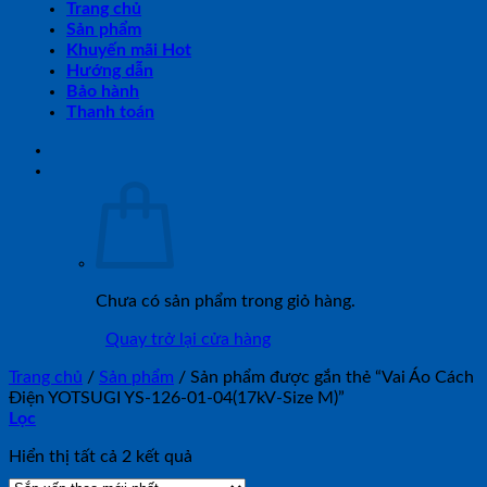
Trang chủ
Sản phẩm
Khuyến mãi Hot
Hướng dẫn
Bảo hành
Thanh toán
Chưa có sản phẩm trong giỏ hàng.
Quay trở lại cửa hàng
Trang chủ
/
Sản phẩm
/
Sản phẩm được gắn thẻ “Vai Áo Cách
Điện YOTSUGI YS-126-01-04(17kV-Size M)”
Lọc
Đã
Hiển thị tất cả 2 kết quả
sắp