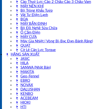
Cảo Thuỷ Lực-Cảo 2 Chấu-Cảo 3 Chấu-Vam
MÁY NÉN KHÍ
Bộ Tròng Khẩu Tuýp
Vật Tư Điện Lạnh
BÚA
MÁY BẮN ĐINH
Bộ Đồ Nghề Sửa Chữa
Ổ Cắm Điện
MÁY CƯA
Máy Gia Nhiệt ( Vòng Bi-Bạc Đạn-Bánh Răng)
QUẠT
Cờ Lê Cân Lực Torque
HÃNG SẢN XUẤT
JASIC
HILA
SANWA (Nhật Bản)
MAKITA
Geo-Fennel
EBRO
NOVAX
DALUSHAN
KENBO
ACEBEAM
HIOKI
HTI