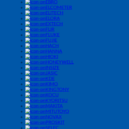
EBRO
ELCOMETER
ELITECH
ELORA
EXTECH
FLIR
FLUKE
FUJIE
HACH
HANNA
HIOKI
HONEYWELL
INSIZE
JASIC
KDE
KIMO
KINGTONY
KOCU
KYORITSU
MAKITA
MITUTOYO
NOVAX
PROSKIT
SELEC