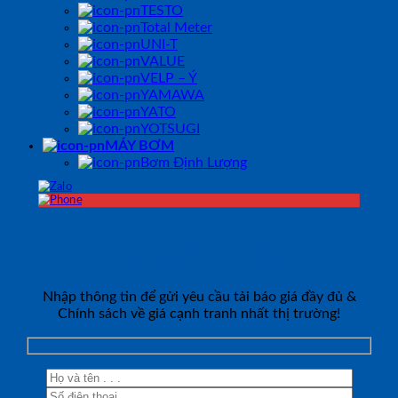
TESTO
Total Meter
UNI-T
VALUE
VELP – Ý
YAMAWA
YATO
YOTSUGI
MÁY BƠM
Bơm Định Lượng
ĐĂNG KÝ TƯ VẤN
Nhập thông tin để gửi yêu cầu tải báo giá đầy đủ &
Chính sách về giá cạnh tranh nhất thị trường!