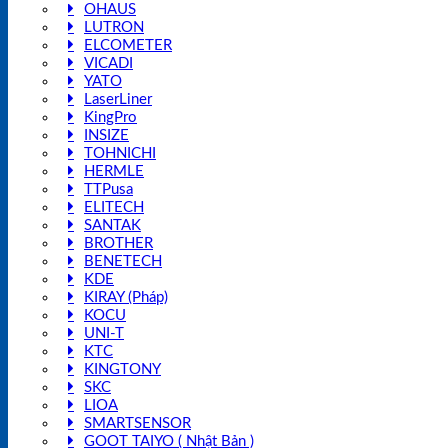
OHAUS
LUTRON
ELCOMETER
VICADI
YATO
LaserLiner
KingPro
INSIZE
TOHNICHI
HERMLE
TTPusa
ELITECH
SANTAK
BROTHER
BENETECH
KDE
KIRAY (Pháp)
KOCU
UNI-T
KTC
KINGTONY
SKC
LIOA
SMARTSENSOR
GOOT TAIYO ( Nhật Bản )