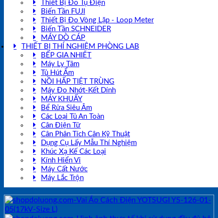
Thiết Bị Đo Tụ Điện
Biến Tần FUJI
Thiết Bị Đo Vòng Lặp - Loop Meter
Biến Tần SCHNEIDER
MÁY DÒ CÁP
THIẾT BỊ THÍ NGHIỆM PHÒNG LAB
BẾP GIA NHIỆT
Máy Ly Tâm
Tủ Hút Ẩm
NỒI HẤP TIỆT TRÙNG
Máy Đo Nhớt-Kết Dính
MÁY KHUẤY
Bể Rửa Siêu Âm
Các Loại Tủ An Toàn
Cân Điện Tử
Cân Phân Tích Cân Kỹ Thuật
Dụng Cụ Lấy Mẫu Thí Nghiệm
Khúc Xạ Kế Các Loại
Kính Hiển Vi
Máy Cất Nước
Máy Lắc Trộn