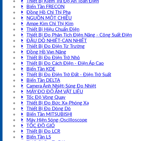
Thiết Bị Kiểm Tra Độ An Toàn Điện
Biến Tần FRECON
Đồng Hồ Chỉ Thị Pha
NGUỒN MỘT CHIỀU
Ampe Kìm Chỉ Thị Kim
Thiết Bị Hiệu Chuẩn Điện
Thiết Bị Đo Phân Tích Điện Năng - Công Suất Điện
ĐẦU DÒ NHIỆT-CAN NHIỆT
Thiết Bị Đo Điện Từ Trường
Đồng Hồ Vạn Năng
Thiết Bị Đo Điện Trở Nhỏ
Thiết Bị Đo Cách Điện - Điện Áp Cao
Biến Tần KDE
Thiết Bị Đo Điện Trở Đất - Điện Trở Suất
Biến Tần DELTA
Camera Ảnh Nhiệt-Súng Đo Nhiệt
MÁY ĐO ĐỘ ẨM VẬT LIỆU
Tốc Độ Vòng Quay
Thiết Bị Đo Bức Xạ-Phóng Xạ
Thiết Bị Đo Dòng Dò
Biến Tần MITSUBISHI
Máy Hiện Sóng-Oscilloscope
TỐC ĐỘ GIÓ
Thiết Bị Đo LCR
Biến Tần LS