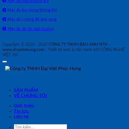
Máy đo môi trường khí
Máy đo bụi trong không khí
Máy đo cường độ ánh sáng
Máy đo độ ồn môi trường
Copyright © 2010 - 2022
CÔNG TY TNHH BẢO ANH NTH -
www.shopdoluong.com
| Thiết kế web & Vận hành bởi CÔNG NGHỆ
VIỆT JSC
SẢN PHẨM
VỀ CHÚNG TÔI
Giới thiệu
Tin tức
Liên hệ
Tìm