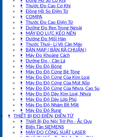
Đồng Hồ So Cơ Khí
Thước Đo Cao Cơ Khí
Đồng Hồ So Điện Tử
COMPA
Thước Đo Cao Điện Tử
Dưỡng Đo Ren Trong Ngoài
MÁY ĐO LỰC KÉO NÉN
Dưỡng Đo Mối Hàn
Thước Thuỷ- Li Vô Cân Máy
BÀN MAP ( BÀN RÀ CHUẨN )
Máy Đo Khoảng Cách
Dưỡng Đo - Căn Lá
Máy Đo Độ Bóng
Máy Đo Độ Cứng Bê Tông
Máy Đo Độ Cứng Của Kim Loại
Máy Đo Độ Cứng Của Mút Xốp
Máy Đo Độ Cứng Của Nhựa, Cao Su
Máy Đo Độ Dày Kim Loại, Nhựa
Máy Đo Độ Dày Lớp Phủ
Máy Đo Độ Nhám Bề Mặt
Máy Đo Độ Rung
THIẾT BỊ ĐO ĐIỆN, ĐIỆN TỬ
Thiết Bị Đo Nội Trở Pin - Ắc Quy
Biến Tần SIEMENS
MÁY ĐO CÔNG SUẤT LASER