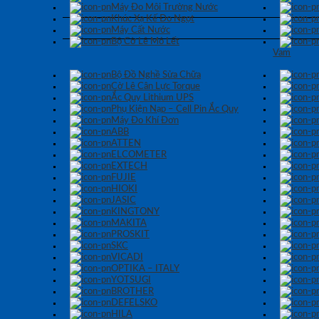
Máy Đo Môi Trường Nước
Khúc Xạ Kế Đo Ngọt
Máy Cất Nước
Bộ Cờ Lê Mỏ Lết
Vam
Bộ Đồ Nghề Sửa Chữa
Cờ Lê Cân Lực Torque
Ắc Quy Lithium UPS
Phụ Kiện Nạp – Cell Pin Ắc Quy
Máy Đo Khí Đơn
ABB
ATTEN
ELCOMETER
EXTECH
FUJIE
HIOKI
JASIC
KINGTONY
MAKITA
PROSKIT
SKC
VICADI
OPTIKA – ITALY
YOTSUGI
BROTHER
DEFELSKO
HILA