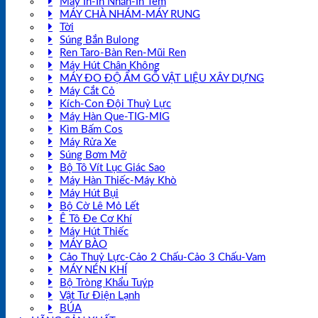
Máy In-In Nhãn-In Tem
MÁY CHÀ NHÁM-MÁY RUNG
Tời
Súng Bắn Bulong
Ren Taro-Bàn Ren-Mũi Ren
Máy Hút Chân Không
MÁY ĐO ĐỘ ẨM GỖ VẬT LIỆU XÂY DỰNG
Máy Cắt Cỏ
Kích-Con Đội Thuỷ Lực
Máy Hàn Que-TIG-MIG
Kìm Bấm Cos
Máy Rửa Xe
Súng Bơm Mỡ
Bộ Tô Vít Lục Giác Sao
Máy Hàn Thiếc-Máy Khò
Máy Hút Bụi
Bộ Cờ Lê Mỏ Lết
Ê Tô Đe Cơ Khí
Máy Hút Thiếc
MÁY BÀO
Cảo Thuỷ Lực-Cảo 2 Chấu-Cảo 3 Chấu-Vam
MÁY NÉN KHÍ
Bộ Tròng Khẩu Tuýp
Vật Tư Điện Lạnh
BÚA