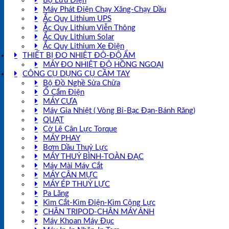
Bộ Lưu Điện
Máy Phát Điện Chạy Xăng-Chạy Dầu
Ắc Quy Lithium UPS
Ắc Quy Lithium Viễn Thông
Ắc Quy Lithium Solar
Ắc Quy Lithium Xe Điện
THIẾT BỊ ĐO NHIỆT ĐỘ-ĐỘ ẨM
MÁY ĐO NHIỆT ĐỘ HỒNG NGOẠI
CÔNG CỤ DỤNG CỤ CẦM TAY
Bộ Đồ Nghề Sửa Chữa
Ổ Cắm Điện
MÁY CƯA
Máy Gia Nhiệt ( Vòng Bi-Bạc Đạn-Bánh Răng)
QUẠT
Cờ Lê Cân Lực Torque
MÁY PHAY
Bơm Dầu Thuỷ Lực
MÁY THUỶ BÌNH-TOÀN ĐẠC
Máy Mài Máy Cắt
MÁY CÂN MỰC
MÁY ÉP THUỶ LỰC
Pa Lăng
Kìm Cắt-Kìm Điện-Kìm Cộng Lực
CHÂN TRIPOD-CHÂN MÁY ẢNH
Máy Khoan Máy Đục