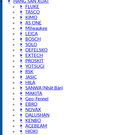
HÃNG SẢN XUẤT
FLUKE
TASCO
KIMO
AS ONE
Milwaukee
LEICA
BOSCH
SOLO
DEFELSKO
EXTECH
PROSKIT
YOTSUGI
RSK
JASIC
HILA
SANWA (Nhật Bản)
MAKITA
Geo-Fennel
EBRO
NOVAX
DALUSHAN
KENBO
ACEBEAM
HIOKI