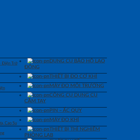
DỤNG CỤ BẢO HỘ LAO
– Điện Trở
ĐỘNG
THIẾT BỊ ĐO CƠ KHÍ
MÁY ĐO MÔI TRƯỜNG
iện
CÔNG CỤ DỤNG CỤ
CẦM TAY
PIN – ẮC QUY
MÁY ĐO KHÍ
a, Cao Su
THIẾT BỊ THÍ NGHIỆM
áng
PHÒNG LAB