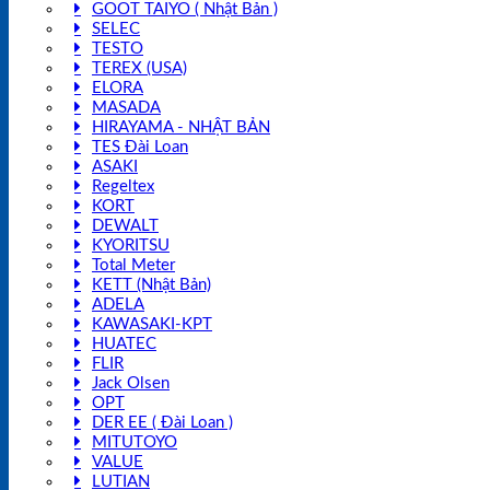
GOOT TAIYO ( Nhật Bản )
SELEC
TESTO
TEREX (USA)
ELORA
MASADA
HIRAYAMA - NHẬT BẢN
TES Đài Loan
ASAKI
Regeltex
KORT
DEWALT
KYORITSU
Total Meter
KETT (Nhật Bản)
ADELA
KAWASAKI-KPT
HUATEC
FLIR
Jack Olsen
OPT
DER EE ( Đài Loan )
MITUTOYO
VALUE
LUTIAN