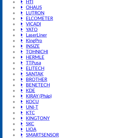
HTI
OHAUS
LUTRON
ELCOMETER
VICADI
YATO
LaserLiner
KingPro
INSIZE
TOHNICHI
HERMLE
TTPusa
ELITECH
SANTAK
BROTHER
BENETECH
KDE
KIRAY (Pháp)
KOCU
UNI-T
KTC
KINGTONY
SKC
LIOA
SMARTSENSOR