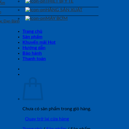
THIẾT BỊ Y TẾ
 Ẩm
HÃNG SẢN XUẤT
n
MÁY BƠM
Bạc Đạn-Bánh
Trang chủ
Sản phẩm
Khuyến mãi Hot
Hướng dẫn
Bảo hành
Thanh toán
Chưa có sản phẩm trong giỏ hàng.
Quay trở lại cửa hàng