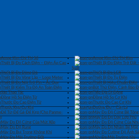
Ampe Kìm Chỉ Thị Số
Ampe Kìm Chỉ Thị Kim
Thiết Bị Đo Cách Điện – Điện Áp Cao
Thiết Bị Đo Điện Trở Đất 
Suất
Thiết Bị Đo Dòng Dò
Thiết Bị Đo LCR
Thiết Bị Đo Vòng Lặp – Loop Meter
Thiết Bị Đo Tụ Điện
Thiết Bị Đo Nội Trở Pin – Ắc Quy
Thiết Bị Hiệu Chuẩn Điện
Thiết Bị Kiểm Tra Độ An Toàn Điện
Bút Thử Điện, Cảnh Báo Đ
Sào Thao Tác
Tiếp Địa Di Động
Đồng Hồ So Điện Tử
Đồng Hồ So Cơ Khí
Thước Đo Cao Điện Tử
Thước Đo Cao Cơ Khí
Thước Kẹp Cơ Khí
Dưỡng Đo – Căn Lá
Đế Từ-Đế Gá-Đế Kẹp (Cho Panme-
Máy Đo Độ Cứng Bê Tông
)
Máy Đo Độ Dày Lớp Phủ
Máy Đo Độ Cứng Của Mút Xốp
Máy Đo Độ Cứng Của Nhự
Máy Đo Độ Rung
Máy Đo Độ Nhám Bề Mặt
Máy Đo Bụi Trong Không Khí
Máy Đo Cường Độ Ánh S
Máy Đo Môi Trường Đất
Máy Đo Môi Trường Khí