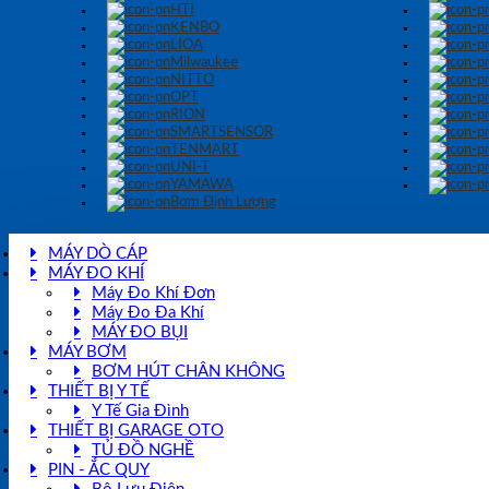
HTI
KENBO
LIOA
Milwaukee
NITTO
OPT
RION
SMARTSENSOR
TENMART
UNI-T
YAMAWA
Bơm Định Lượng
MÁY DÒ CÁP
MÁY ĐO KHÍ
Máy Đo Khí Đơn
Máy Đo Đa Khí
MÁY ĐO BỤI
MÁY BƠM
BƠM HÚT CHÂN KHÔNG
THIẾT BỊ Y TẾ
Y Tế Gia Đình
THIẾT BỊ GARAGE OTO
TỦ ĐỒ NGHỀ
PIN - ẮC QUY