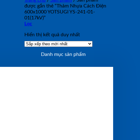
Trang chủ
/
Sản phẩm
/
Sản phẩm
được gắn thẻ “Thảm Nhựa Cách Điện
600x1000 YOTSUGI YS-241-01-
01(17kV)”
Lọc
Hiển thị kết quả duy nhất
Danh mục sản phẩm