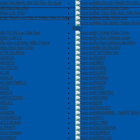
Máy Đo Nhiệt Độ-Độ Ẩm-Áp Suất
Máy Đo pH-Nhiệt Độ-Độ
Bể Rửa Siêu Âm
Các Loại Tủ An Toàn
Máy Lắc Trộn
Ren Taro-Bàn Ren-Mũi Re
Cảo Thuỷ Lực-Cảo 2 Chấu-Cảo 3 Chấu-
Bơm Dầu Thuỷ Lực
Máy Gia Nhiệt ( Vòng Bi-
Răng)
Bộ Tô Vít Lục Giác Sao
Bộ Tròng Khẩu Tuýp
Máy Cắt Cỏ
Ắc Quy Lithium Solar
Ắc Quy Lithium Viễn Thông
Ắc Quy Lithium Xe Điện
Báo Khói Báo Cháy
Máy Đo Đa Khí
Y Tế Gia Đình
Y Tế Thẩm Mỹ
ADELA
ASAKI
BOSCH
EBRO
ELITECH
ELORA
FLIR
FLUKE
HACH
HANNA
HONEYWELL
INSIZE
KDE
KIMO
KOCU
KYORITSU
MITUTOYO
NOVAX
SELEC
SEW
SKF
STANLEY
VISION
HIRAYAMA – NHẬT BẢN
TOHNICHI
YATO
ACEBEAM
AS ONE
CAMRY
DALUSHAN
Geo-Fennel
HERMLE
HONDA
HỒNG KÝ