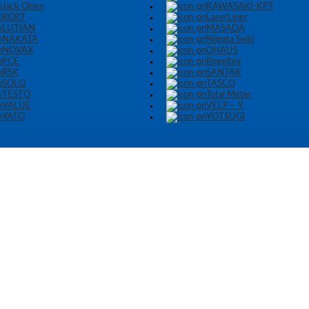
Jack Olsen
KAWASAKI-KPT
KORT
LaserLiner
LUTIAN
MASADA
NAKATA
Niigata Seiki
NOVAX
OHAUS
PCE
Regeltex
RSK
SANTAK
SOLO
TASCO
TESTO
Total Meter
VALUE
VELP – Ý
YATO
YOTSUGI