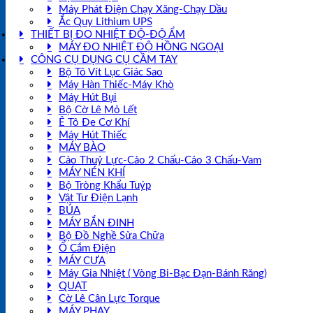
Máy Phát Điện Chạy Xăng-Chạy Dầu
Ắc Quy Lithium UPS
THIẾT BỊ ĐO NHIỆT ĐỘ-ĐỘ ẨM
MÁY ĐO NHIỆT ĐỘ HỒNG NGOẠI
CÔNG CỤ DỤNG CỤ CẦM TAY
Bộ Tô Vít Lục Giác Sao
Máy Hàn Thiếc-Máy Khò
Máy Hút Bụi
Bộ Cờ Lê Mỏ Lết
Ê Tô Đe Cơ Khí
Máy Hút Thiếc
MÁY BÀO
Cảo Thuỷ Lực-Cảo 2 Chấu-Cảo 3 Chấu-Vam
MÁY NÉN KHÍ
Bộ Tròng Khẩu Tuýp
Vật Tư Điện Lạnh
BÚA
MÁY BẮN ĐINH
Bộ Đồ Nghề Sửa Chữa
Ổ Cắm Điện
MÁY CƯA
Máy Gia Nhiệt ( Vòng Bi-Bạc Đạn-Bánh Răng)
QUẠT
Cờ Lê Cân Lực Torque
MÁY PHAY