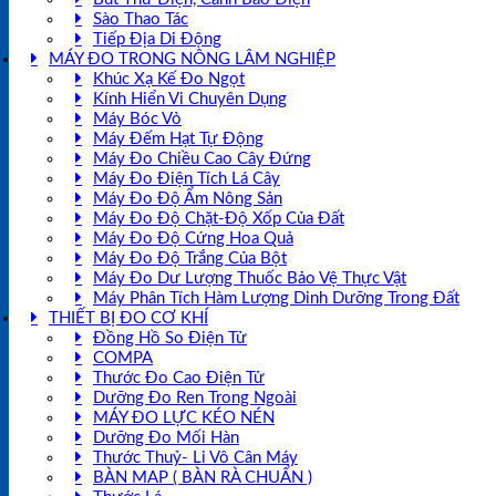
Sào Thao Tác
Tiếp Địa Di Động
MÁY ĐO TRONG NÔNG LÂM NGHIỆP
Khúc Xạ Kế Đo Ngọt
Kính Hiển Vi Chuyên Dụng
Máy Bóc Vỏ
Máy Đếm Hạt Tự Động
Máy Đo Chiều Cao Cây Đứng
Máy Đo Điện Tích Lá Cây
Máy Đo Độ Ẩm Nông Sản
Máy Đo Độ Chặt-Độ Xốp Của Đất
Máy Đo Độ Cứng Hoa Quả
Máy Đo Độ Trắng Của Bột
Máy Đo Dư Lượng Thuốc Bảo Vệ Thực Vật
Máy Phân Tích Hàm Lượng Dinh Dưỡng Trong Đất
THIẾT BỊ ĐO CƠ KHÍ
Đồng Hồ So Điện Tử
COMPA
Thước Đo Cao Điện Tử
Dưỡng Đo Ren Trong Ngoài
MÁY ĐO LỰC KÉO NÉN
Dưỡng Đo Mối Hàn
Thước Thuỷ- Li Vô Cân Máy
BÀN MAP ( BÀN RÀ CHUẨN )