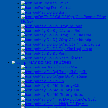
Thước Kẹp Cơ Khí
Dưỡng Đo – Căn Lá
Máy Đo Độ Bóng
Đế Từ-Đế Gá-Đế Kẹp (Cho Panme-Đồng
Hồ So)
Máy Đo Độ Cứng Bê Tông
Máy Đo Độ Dày Lớp Phủ
Máy Đo Độ Cứng Của Kim Loại
Máy Đo Độ Cứng Của Mút Xốp
Máy Đo Độ Cứng Của Nhựa, Cao Su
Máy Đo Độ Dày Kim Loại, Nhựa
Máy Đo Độ Rung
Máy Đo Độ Nhám Bề Mặt
MÁY ĐO MÔI TRƯỜNG
Khúc Xạ Kế Đo Độ Mặn
Máy Đo Bụi Trong Không Khí
Máy Đo Cường Độ Ánh Sáng
Máy Đo Độ Ồn
Máy Đo Môi Trường Đất
Máy Đo Môi Trường Khí
Máy Đo Môi Trường Nước
Máy Đo Nhiệt Độ-Độ Ẩm-Áp Suất
Máy Đo pH-Nhiệt Độ-Độ Ẩm