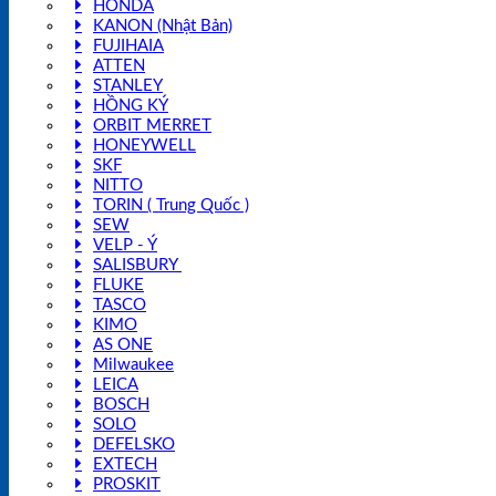
HONDA
KANON (Nhật Bản)
FUJIHAIA
ATTEN
STANLEY
HỒNG KÝ
ORBIT MERRET
HONEYWELL
SKF
NITTO
TORIN ( Trung Quốc )
SEW
VELP - Ý
SALISBURY
FLUKE
TASCO
KIMO
AS ONE
Milwaukee
LEICA
BOSCH
SOLO
DEFELSKO
EXTECH
PROSKIT