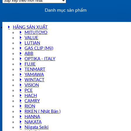
Danh mục sản phẩm
HÃNG SẢN XUẤT
MITUTOYO
VALUE
LUTIAN
GAS CLIP (Mỹ)
ABB
OPTIKA - ITALY
FUJIE
TENMART
YAMAWA
WINTACT
VISION
PCE
HACH
CAMRY
RION
RIKEN ( Nhật Bản )
HANNA
NAKATA
Niigata Seiki