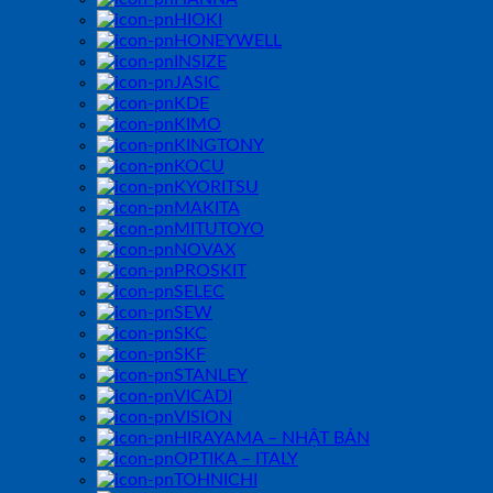
HIOKI
HONEYWELL
INSIZE
JASIC
KDE
KIMO
KINGTONY
KOCU
KYORITSU
MAKITA
MITUTOYO
NOVAX
PROSKIT
SELEC
SEW
SKC
SKF
STANLEY
VICADI
VISION
HIRAYAMA – NHẬT BẢN
OPTIKA – ITALY
TOHNICHI