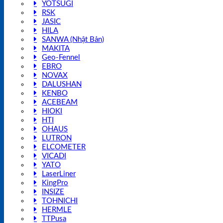
YOTSUGI
RSK
JASIC
HILA
SANWA (Nhật Bản)
MAKITA
Geo-Fennel
EBRO
NOVAX
DALUSHAN
KENBO
ACEBEAM
HIOKI
HTI
OHAUS
LUTRON
ELCOMETER
VICADI
YATO
LaserLiner
KingPro
INSIZE
TOHNICHI
HERMLE
TTPusa