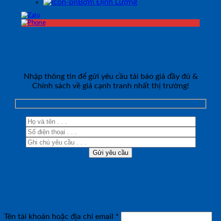
Bơm Định Lượng
ĐĂNG KÝ TƯ VẤN
Nhập thông tin để gửi yêu cầu tải báo giá đầy đủ &
Chính sách về giá cạnh tranh nhất thị trường!
Đăng nhập
Bắt
Tên tài khoản hoặc địa chỉ email
*