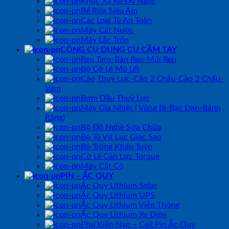
Khúc Xạ Kế Đo Ngọt
Bể Rửa Siêu Âm
Các Loại Tủ An Toàn
Máy Cất Nước
Máy Lắc Trộn
CÔNG CỤ DỤNG CỤ CẦM TAY
Ren Taro-Bàn Ren-Mũi Ren
Bộ Cờ Lê Mỏ Lết
Cảo Thuỷ Lực-Cảo 2 Chấu-Cảo 3 Chấu-
Vam
Bơm Dầu Thuỷ Lực
Máy Gia Nhiệt ( Vòng Bi-Bạc Đạn-Bánh
Răng)
Bộ Đồ Nghề Sửa Chữa
Bộ Tô Vít Lục Giác Sao
Bộ Tròng Khẩu Tuýp
Cờ Lê Cân Lực Torque
Máy Cắt Cỏ
PIN – ẮC QUY
Ắc Quy Lithium Solar
Ắc Quy Lithium UPS
Ắc Quy Lithium Viễn Thông
Ắc Quy Lithium Xe Điện
Phụ Kiện Nạp – Cell Pin Ắc Quy