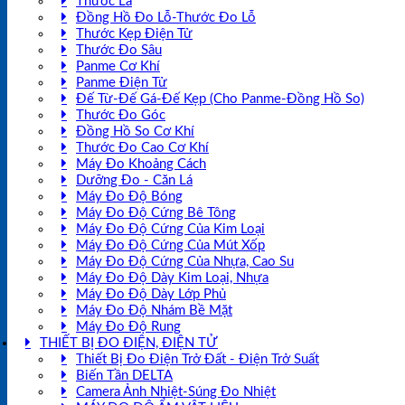
Thước Lá
Đồng Hồ Đo Lỗ-Thước Đo Lỗ
Thước Kẹp Điện Tử
Thước Đo Sâu
Panme Cơ Khí
Panme Điện Tử
Đế Từ-Đế Gá-Đế Kẹp (Cho Panme-Đồng Hồ So)
Thước Đo Góc
Đồng Hồ So Cơ Khí
Thước Đo Cao Cơ Khí
Máy Đo Khoảng Cách
Dưỡng Đo - Căn Lá
Máy Đo Độ Bóng
Máy Đo Độ Cứng Bê Tông
Máy Đo Độ Cứng Của Kim Loại
Máy Đo Độ Cứng Của Mút Xốp
Máy Đo Độ Cứng Của Nhựa, Cao Su
Máy Đo Độ Dày Kim Loại, Nhựa
Máy Đo Độ Dày Lớp Phủ
Máy Đo Độ Nhám Bề Mặt
Máy Đo Độ Rung
THIẾT BỊ ĐO ĐIỆN, ĐIỆN TỬ
Thiết Bị Đo Điện Trở Đất - Điện Trở Suất
Biến Tần DELTA
Camera Ảnh Nhiệt-Súng Đo Nhiệt