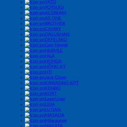
YATO
YOTSUGI
ACEBEAM
AS ONE
BROTHER
CAMRY
DALUSHAN
DEFELSKO
Geo-Fennel
HERMLE
HILA
HONDA
HỒNG KÝ
HTI
Jack Olsen
KAWASAKI-KPT
KENBO
KORT
LaserLiner
LIOA
LUTIAN
MASADA
Milwaukee
NAKATA