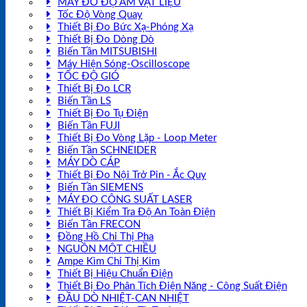
MÁY ĐO ĐỘ ẨM VẬT LIỆU
Tốc Độ Vòng Quay
Thiết Bị Đo Bức Xạ-Phóng Xạ
Thiết Bị Đo Dòng Dò
Biến Tần MITSUBISHI
Máy Hiện Sóng-Oscilloscope
TỐC ĐỘ GIÓ
Thiết Bị Đo LCR
Biến Tần LS
Thiết Bị Đo Tụ Điện
Biến Tần FUJI
Thiết Bị Đo Vòng Lặp - Loop Meter
Biến Tần SCHNEIDER
MÁY DÒ CÁP
Thiết Bị Đo Nội Trở Pin - Ắc Quy
Biến Tần SIEMENS
MÁY ĐO CÔNG SUẤT LASER
Thiết Bị Kiểm Tra Độ An Toàn Điện
Biến Tần FRECON
Đồng Hồ Chỉ Thị Pha
NGUỒN MỘT CHIỀU
Ampe Kìm Chỉ Thị Kim
Thiết Bị Hiệu Chuẩn Điện
Thiết Bị Đo Phân Tích Điện Năng - Công Suất Điện
ĐẦU DÒ NHIỆT-CAN NHIỆT