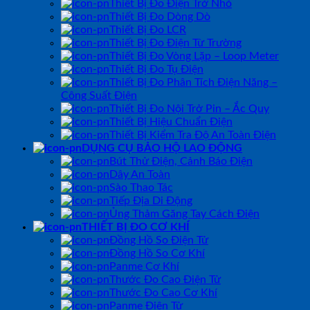
Thiết Bị Đo Điện Trở Nhỏ
Thiết Bị Đo Dòng Dò
Thiết Bị Đo LCR
Thiết Bị Đo Điện Từ Trường
Thiết Bị Đo Vòng Lặp – Loop Meter
Thiết Bị Đo Tụ Điện
Thiết Bị Đo Phân Tích Điện Năng –
Công Suất Điện
Thiết Bị Đo Nội Trở Pin – Ắc Quy
Thiết Bị Hiệu Chuẩn Điện
Thiết Bị Kiểm Tra Độ An Toàn Điện
DỤNG CỤ BẢO HỘ LAO ĐỘNG
Bút Thử Điện, Cảnh Báo Điện
Dây An Toàn
Sào Thao Tác
Tiếp Địa Di Động
Ủng Thảm Găng Tay Cách Điện
THIẾT BỊ ĐO CƠ KHÍ
Đồng Hồ So Điện Tử
Đồng Hồ So Cơ Khí
Panme Cơ Khí
Thước Đo Cao Điện Tử
Thước Đo Cao Cơ Khí
Panme Điện Tử