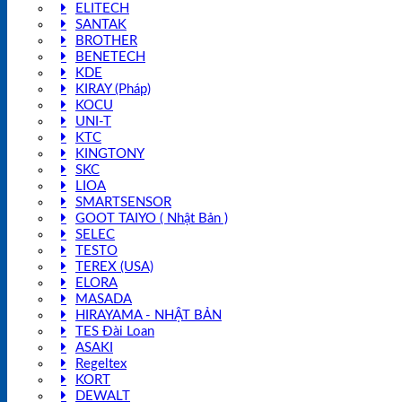
ELITECH
SANTAK
BROTHER
BENETECH
KDE
KIRAY (Pháp)
KOCU
UNI-T
KTC
KINGTONY
SKC
LIOA
SMARTSENSOR
GOOT TAIYO ( Nhật Bản )
SELEC
TESTO
TEREX (USA)
ELORA
MASADA
HIRAYAMA - NHẬT BẢN
TES Đài Loan
ASAKI
Regeltex
KORT
DEWALT