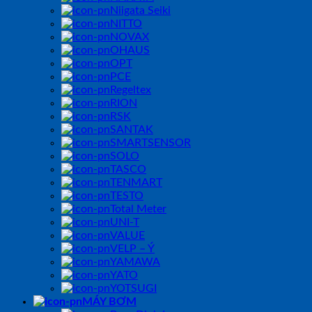
Niigata Seiki
NITTO
NOVAX
OHAUS
OPT
PCE
Regeltex
RION
RSK
SANTAK
SMARTSENSOR
SOLO
TASCO
TENMART
TESTO
Total Meter
UNI-T
VALUE
VELP – Ý
YAMAWA
YATO
YOTSUGI
MÁY BƠM