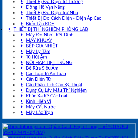
Thiết Bị Đo Điện Từ Trường
Đồng Hồ Vạn Năng
Thiết Bị Đo Điện Trở Nhỏ
Thiết Bị Đo Cách Điện - Điện Áp Cao
Biến Tần KDE
THIẾT BỊ THÍ NGHIỆM PHÒNG LAB
Máy Đo Nhớt-Kết Dính
MÁY KHUẤY
BẾP GIA NHIỆT
Máy Ly Tâm
Tủ Hút Ẩm
NỒI HẤP TIỆT TRÙNG
Bể Rửa Siêu Âm
Các Loại Tủ An Toàn
Cân Điện Tử
Cân Phân Tích Cân Kỹ Thuật
Dụng Cụ Lấy Mẫu Thí Nghiệm
Khúc Xạ Kế Các Loại
Kính Hiển Vi
Máy Cất Nước
Máy Lắc Trộn