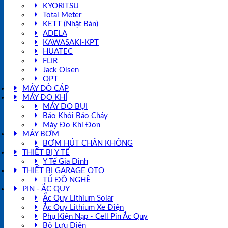
KYORITSU
Total Meter
KETT (Nhật Bản)
ADELA
KAWASAKI-KPT
HUATEC
FLIR
Jack Olsen
OPT
MÁY DÒ CÁP
MÁY ĐO KHÍ
MÁY ĐO BỤI
Báo Khói Báo Cháy
Máy Đo Khí Đơn
MÁY BƠM
BƠM HÚT CHÂN KHÔNG
THIẾT BỊ Y TẾ
Y Tế Gia Đình
THIẾT BỊ GARAGE OTO
TỦ ĐỒ NGHỀ
PIN - ẮC QUY
Ắc Quy Lithium Solar
Ắc Quy Lithium Xe Điện
Phụ Kiện Nạp - Cell Pin Ắc Quy
Bộ Lưu Điện