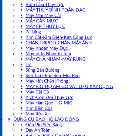
Bơm Dầu Thuỷ Lực
MÁY THUỶ BÌNH-TOÀN ĐẠC
Máy Mài Máy Cắt
MÁY CÂN MỰC
MÁY ÉP THUỶ LỰC
Pa Lăng
Kìm Cắt-Kìm Điện-Kìm Cộng Lực
CHÂN TRIPOD-CHÂN MÁY ẢNH
Máy Khoan Máy Đục
Máy In-In Nhãn-In Tem
MÁY CHÀ NHÁM-MÁY RUNG
Tời
Súng Bắn Bulong
Ren Taro-Bàn Ren-Mũi Ren
Máy Hút Chân Không
MÁY ĐO ĐỘ ẨM GỖ VẬT LIỆU XÂY DỰNG
Máy Cắt Cỏ
Kích-Con Đội Thuỷ Lực
Máy Hàn Que-TIG-MIG
Kìm Bấm Cos
Máy Rửa Xe
DỤNG CỤ BẢO HỘ LAO ĐỘNG
Đèn Pin Siêu Sáng
Dây An Toàn
Bút Thử Điện, Cảnh Báo Điện