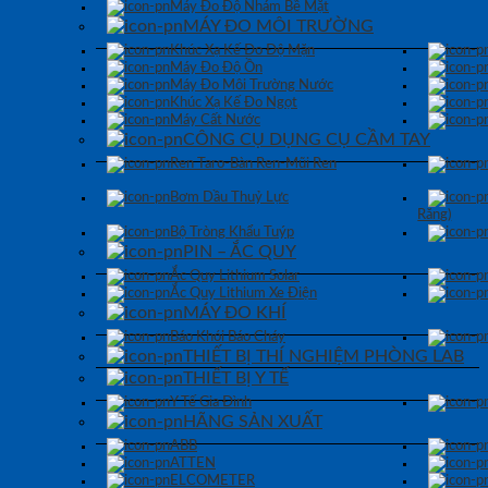
Máy Đo Độ Nhám Bề Mặt
MÁY ĐO MÔI TRƯỜNG
Khúc Xạ Kế Đo Độ Mặn
Máy Đo Độ Ồn
Máy Đo Môi Trường Nước
Khúc Xạ Kế Đo Ngọt
Máy Cất Nước
CÔNG CỤ DỤNG CỤ CẦM TAY
Ren Taro-Bàn Ren-Mũi Ren
Bơm Dầu Thuỷ Lực
Răng)
Bộ Tròng Khẩu Tuýp
PIN – ẮC QUY
Ắc Quy Lithium Solar
Ắc Quy Lithium Xe Điện
MÁY ĐO KHÍ
Báo Khói Báo Cháy
THIẾT BỊ THÍ NGHIỆM PHÒNG LAB
THIẾT BỊ Y TẾ
Y Tế Gia Đình
HÃNG SẢN XUẤT
ABB
ATTEN
ELCOMETER