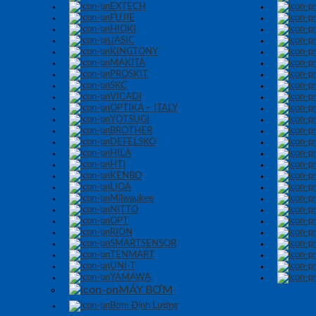
EXTECH
FUJIE
HIOKI
JASIC
KINGTONY
MAKITA
PROSKIT
SKC
VICADI
OPTIKA – ITALY
YOTSUGI
BROTHER
DEFELSKO
HILA
HTI
KENBO
LIOA
Milwaukee
NITTO
OPT
RION
SMARTSENSOR
TENMART
UNI-T
YAMAWA
MÁY BƠM
Bơm Định Lượng