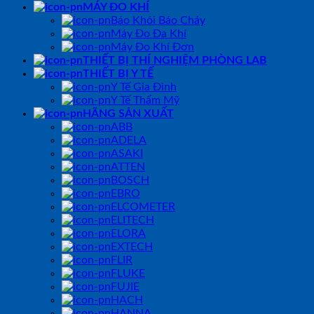
MÁY ĐO KHÍ
Báo Khói Báo Cháy
Máy Đo Đa Khí
Máy Đo Khí Đơn
THIẾT BỊ THÍ NGHIỆM PHÒNG LAB
THIẾT BỊ Y TẾ
Y Tế Gia Đình
Y Tế Thẩm Mỹ
HÃNG SẢN XUẤT
ABB
ADELA
ASAKI
ATTEN
BOSCH
EBRO
ELCOMETER
ELITECH
ELORA
EXTECH
FLIR
FLUKE
FUJIE
HACH
HANNA