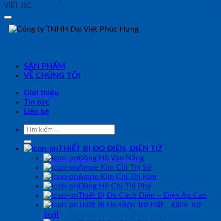
VIỆT JSC
SẢN PHẨM
VỀ CHÚNG TÔI
Giới thiệu
Tin tức
Liên hệ
Tìm
kiếm:
THIẾT BỊ ĐO ĐIỆN, ĐIỆN TỬ
Đồng Hồ Vạn Năng
Ampe Kìm Chỉ Thị Số
Ampe Kìm Chỉ Thị Kim
Đồng Hồ Chỉ Thị Pha
Thiết Bị Đo Cách Điện – Điện Áp Cao
Thiết Bị Đo Điện Trở Đất – Điện Trở
Suất