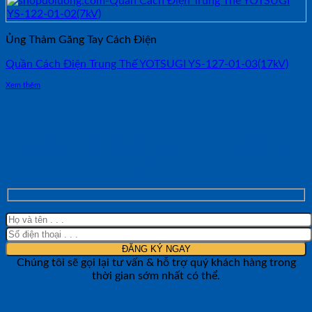
Ủng Thảm Găng Tay Cách Điện
Quần Cách Điện Trung Thế YOTSUGI YS-127-01-03(17kV)
Xem thêm
NHẬN TƯ VẤN NHANH TỪ SHOP ĐO
LƯỜNG
Chúng tôi sẽ gọi lại tư vấn & hỗ trợ quý khách hàng trong
thời gian sớm nhất có thể.