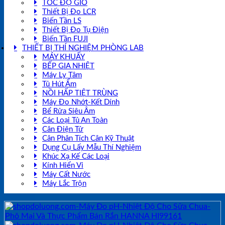
TỐC ĐỘ GIÓ
Thiết Bị Đo LCR
Biến Tần LS
Thiết Bị Đo Tụ Điện
Biến Tần FUJI
THIẾT BỊ THÍ NGHIỆM PHÒNG LAB
MÁY KHUẤY
BẾP GIA NHIỆT
Máy Ly Tâm
Tủ Hút Ẩm
NỒI HẤP TIỆT TRÙNG
Máy Đo Nhớt-Kết Dính
Bể Rửa Siêu Âm
Các Loại Tủ An Toàn
Cân Điện Tử
Cân Phân Tích Cân Kỹ Thuật
Dụng Cụ Lấy Mẫu Thí Nghiệm
Khúc Xạ Kế Các Loại
Kính Hiển Vi
Máy Cất Nước
Máy Lắc Trộn