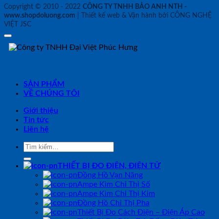
Copyright © 2010 - 2022
CÔNG TY TNHH BẢO ANH NTH -
www.shopdoluong.com
| Thiết kế web & Vận hành bởi CÔNG NGHỆ
VIỆT JSC
SẢN PHẨM
VỀ CHÚNG TÔI
Giới thiệu
Tin tức
Liên hệ
Tìm
kiếm:
THIẾT BỊ ĐO ĐIỆN, ĐIỆN TỬ
Đồng Hồ Vạn Năng
Ampe Kìm Chỉ Thị Số
Ampe Kìm Chỉ Thị Kim
Đồng Hồ Chỉ Thị Pha
Thiết Bị Đo Cách Điện – Điện Áp Cao