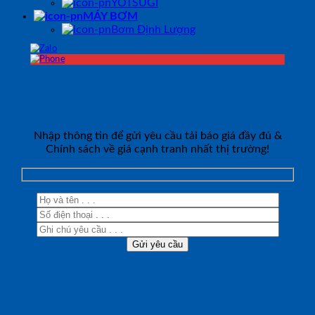
YOTSUGI
MÁY BƠM
Bơm Định Lượng
ĐĂNG KÝ TƯ VẤN
Nhập thông tin để gửi yêu cầu tải báo giá đầy đủ &
Chính sách về giá cạnh tranh nhất thị trường!
Đăng nhập