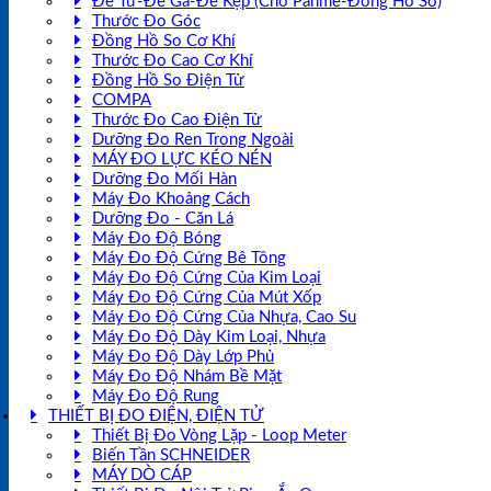
Đế Từ-Đế Gá-Đế Kẹp (Cho Panme-Đồng Hồ So)
Thước Đo Góc
Đồng Hồ So Cơ Khí
Thước Đo Cao Cơ Khí
Đồng Hồ So Điện Tử
COMPA
Thước Đo Cao Điện Tử
Dưỡng Đo Ren Trong Ngoài
MÁY ĐO LỰC KÉO NÉN
Dưỡng Đo Mối Hàn
Máy Đo Khoảng Cách
Dưỡng Đo - Căn Lá
Máy Đo Độ Bóng
Máy Đo Độ Cứng Bê Tông
Máy Đo Độ Cứng Của Kim Loại
Máy Đo Độ Cứng Của Mút Xốp
Máy Đo Độ Cứng Của Nhựa, Cao Su
Máy Đo Độ Dày Kim Loại, Nhựa
Máy Đo Độ Dày Lớp Phủ
Máy Đo Độ Nhám Bề Mặt
Máy Đo Độ Rung
THIẾT BỊ ĐO ĐIỆN, ĐIỆN TỬ
Thiết Bị Đo Vòng Lặp - Loop Meter
Biến Tần SCHNEIDER
MÁY DÒ CÁP