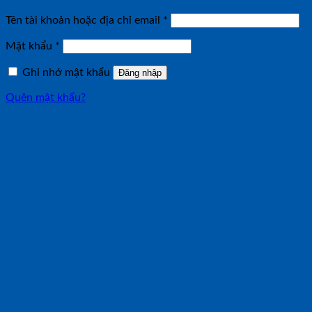
Bắt
Tên tài khoản hoặc địa chỉ email
*
buộc
Bắt
Mật khẩu
*
buộc
Ghi nhớ mật khẩu
Đăng nhập
Quên mật khẩu?