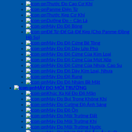
Thước Đo Cao Cơ Khí
Panme Điện Tử
Thước Kẹp Cơ Khí
Dưỡng Đo – Căn Lá
Máy Đo Độ Bóng
Đế Từ-Đế Gá-Đế Kẹp (Cho Panme-Đồng
Hồ So)
Máy Đo Độ Cứng Bê Tông
Máy Đo Độ Dày Lớp Phủ
Máy Đo Độ Cứng Của Kim Loại
Máy Đo Độ Cứng Của Mút Xốp
Máy Đo Độ Cứng Của Nhựa, Cao Su
Máy Đo Độ Dày Kim Loại, Nhựa
Máy Đo Độ Rung
Máy Đo Độ Nhám Bề Mặt
MÁY ĐO MÔI TRƯỜNG
Khúc Xạ Kế Đo Độ Mặn
Máy Đo Bụi Trong Không Khí
Máy Đo Cường Độ Ánh Sáng
Máy Đo Độ Ồn
Máy Đo Môi Trường Đất
Máy Đo Môi Trường Khí
Máy Đo Môi Trường Nước