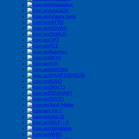
Milwaukee
NAKATA
Niigata Seiki
NITTO
NOVAX
OHAUS
OPT
PCE
Regeltex
RION
RSK
SANTAK
SMARTSENSOR
SOLO
TASCO
TENMART
TESTO
Total Meter
UNI-T
VALUE
VELP – Ý
YAMAWA
YATO