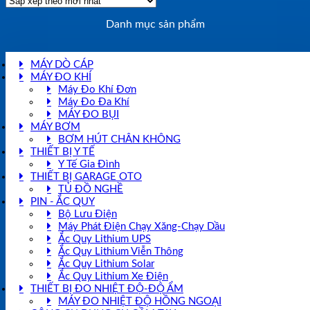
Danh mục sản phẩm
MÁY DÒ CÁP
MÁY ĐO KHÍ
Máy Đo Khí Đơn
Máy Đo Đa Khí
MÁY ĐO BỤI
MÁY BƠM
BƠM HÚT CHÂN KHÔNG
THIẾT BỊ Y TẾ
Y Tế Gia Đình
THIẾT BỊ GARAGE OTO
TỦ ĐỒ NGHỀ
PIN - ẮC QUY
Bộ Lưu Điện
Máy Phát Điện Chạy Xăng-Chạy Dầu
Ắc Quy Lithium UPS
Ắc Quy Lithium Viễn Thông
Ắc Quy Lithium Solar
Ắc Quy Lithium Xe Điện
THIẾT BỊ ĐO NHIỆT ĐỘ-ĐỘ ẨM
MÁY ĐO NHIỆT ĐỘ HỒNG NGOẠI