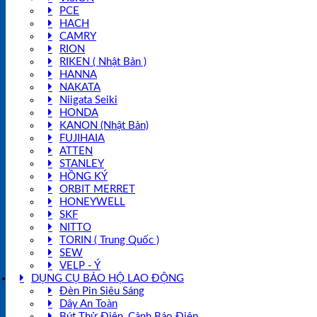
PCE
HACH
CAMRY
RION
RIKEN ( Nhật Bản )
HANNA
NAKATA
Niigata Seiki
HONDA
KANON (Nhật Bản)
FUJIHAIA
ATTEN
STANLEY
HỒNG KÝ
ORBIT MERRET
HONEYWELL
SKF
NITTO
TORIN ( Trung Quốc )
SEW
VELP - Ý
DỤNG CỤ BẢO HỘ LAO ĐỘNG
Đèn Pin Siêu Sáng
Dây An Toàn
Bút Thử Điện, Cảnh Báo Điện