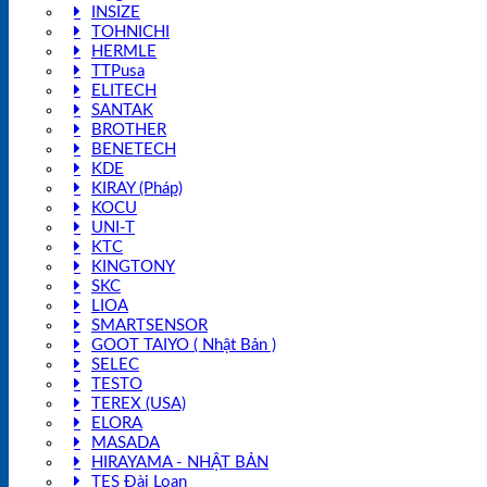
INSIZE
TOHNICHI
HERMLE
TTPusa
ELITECH
SANTAK
BROTHER
BENETECH
KDE
KIRAY (Pháp)
KOCU
UNI-T
KTC
KINGTONY
SKC
LIOA
SMARTSENSOR
GOOT TAIYO ( Nhật Bản )
SELEC
TESTO
TEREX (USA)
ELORA
MASADA
HIRAYAMA - NHẬT BẢN
TES Đài Loan