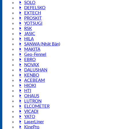
SOLO
DEFELSKO
EXTECH
PROSKIT
YOTSUGI
RSK
JASIC
HILA
SANWA (Nhật Bản)
MAKITA
Geo-Fennel
EBRO
NOVAX
DALUSHAN
KENBO
ACEBEAM
HIOKI
HTI
OHAUS
LUTRON
ELCOMETER
VICADI
YATO
LaserLiner
KingPro