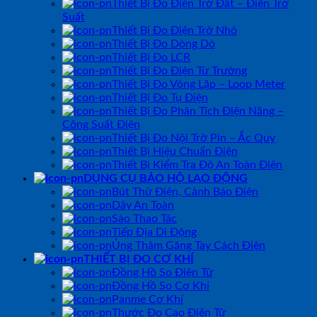
Thiết Bị Đo Điện Trở Đất – Điện Trở
Suất
Thiết Bị Đo Điện Trở Nhỏ
Thiết Bị Đo Dòng Dò
Thiết Bị Đo LCR
Thiết Bị Đo Điện Từ Trường
Thiết Bị Đo Vòng Lặp – Loop Meter
Thiết Bị Đo Tụ Điện
Thiết Bị Đo Phân Tích Điện Năng –
Công Suất Điện
Thiết Bị Đo Nội Trở Pin – Ắc Quy
Thiết Bị Hiệu Chuẩn Điện
Thiết Bị Kiểm Tra Độ An Toàn Điện
DỤNG CỤ BẢO HỘ LAO ĐỘNG
Bút Thử Điện, Cảnh Báo Điện
Dây An Toàn
Sào Thao Tác
Tiếp Địa Di Động
Ủng Thảm Găng Tay Cách Điện
THIẾT BỊ ĐO CƠ KHÍ
Đồng Hồ So Điện Tử
Đồng Hồ So Cơ Khí
Panme Cơ Khí
Thước Đo Cao Điện Tử