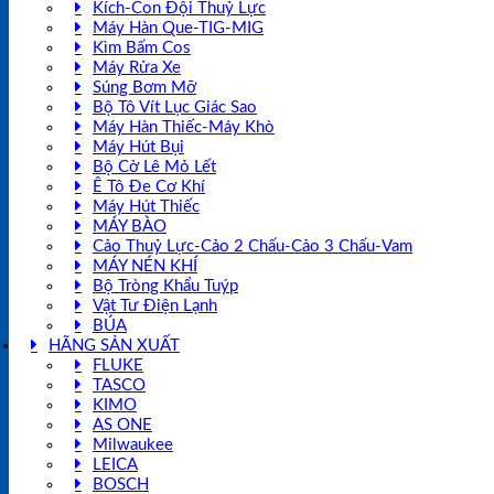
Kích-Con Đội Thuỷ Lực
Máy Hàn Que-TIG-MIG
Kìm Bấm Cos
Máy Rửa Xe
Súng Bơm Mỡ
Bộ Tô Vít Lục Giác Sao
Máy Hàn Thiếc-Máy Khò
Máy Hút Bụi
Bộ Cờ Lê Mỏ Lết
Ê Tô Đe Cơ Khí
Máy Hút Thiếc
MÁY BÀO
Cảo Thuỷ Lực-Cảo 2 Chấu-Cảo 3 Chấu-Vam
MÁY NÉN KHÍ
Bộ Tròng Khẩu Tuýp
Vật Tư Điện Lạnh
BÚA
HÃNG SẢN XUẤT
FLUKE
TASCO
KIMO
AS ONE
Milwaukee
LEICA
BOSCH