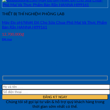
THIẾT BỊ THÍ NGHIỆM PHÒNG LAB
Máy Đo pH/Nhiệt Độ Cho Sữa Chua-Phô Mai Và Thực Phẩm
Bán Rắn HANNA HI99161
12,700,000
₫
Đặt mua
NHẬN TƯ VẤN NHANH TỪ SHOP ĐO
LƯỜNG
Chúng tôi sẽ gọi lại tư vấn & hỗ trợ quý khách hàng trong
thời gian sớm nhất có thể.