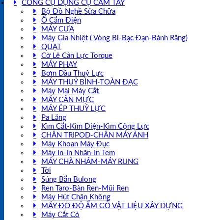
CÔNG CỤ DỤNG CỤ CẦM TAY
Bộ Đồ Nghề Sửa Chữa
Ổ Cắm Điện
MÁY CƯA
Máy Gia Nhiệt ( Vòng Bi-Bạc Đạn-Bánh Răng)
QUẠT
Cờ Lê Cân Lực Torque
MÁY PHAY
Bơm Dầu Thuỷ Lực
MÁY THUỶ BÌNH-TOÀN ĐẠC
Máy Mài Máy Cắt
MÁY CÂN MỰC
MÁY ÉP THUỶ LỰC
Pa Lăng
Kìm Cắt-Kìm Điện-Kìm Cộng Lực
CHÂN TRIPOD-CHÂN MÁY ẢNH
Máy Khoan Máy Đục
Máy In-In Nhãn-In Tem
MÁY CHÀ NHÁM-MÁY RUNG
Tời
Súng Bắn Bulong
Ren Taro-Bàn Ren-Mũi Ren
Máy Hút Chân Không
MÁY ĐO ĐỘ ẨM GỖ VẬT LIỆU XÂY DỰNG
Máy Cắt Cỏ