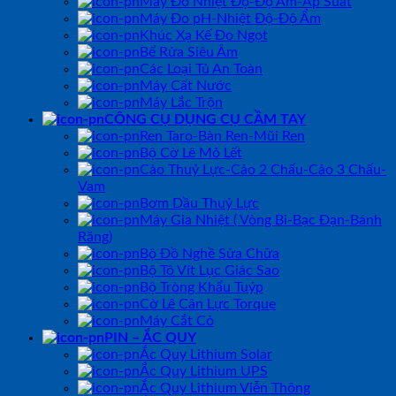
Máy Đo Nhiệt Độ-Độ Ẩm-Áp Suất
Máy Đo pH-Nhiệt Độ-Độ Ẩm
Khúc Xạ Kế Đo Ngọt
Bể Rửa Siêu Âm
Các Loại Tủ An Toàn
Máy Cất Nước
Máy Lắc Trộn
CÔNG CỤ DỤNG CỤ CẦM TAY
Ren Taro-Bàn Ren-Mũi Ren
Bộ Cờ Lê Mỏ Lết
Cảo Thuỷ Lực-Cảo 2 Chấu-Cảo 3 Chấu-
Vam
Bơm Dầu Thuỷ Lực
Máy Gia Nhiệt ( Vòng Bi-Bạc Đạn-Bánh
Răng)
Bộ Đồ Nghề Sửa Chữa
Bộ Tô Vít Lục Giác Sao
Bộ Tròng Khẩu Tuýp
Cờ Lê Cân Lực Torque
Máy Cắt Cỏ
PIN – ẮC QUY
Ắc Quy Lithium Solar
Ắc Quy Lithium UPS
Ắc Quy Lithium Viễn Thông