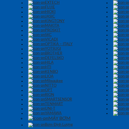
EXTECH
FUJIE
HIOKI
JASIC
KINGTONY
MAKITA
PROSKIT
SKC
VICADI
OPTIKA – ITALY
YOTSUGI
BROTHER
DEFELSKO
HILA
HTI
KENBO
LIOA
Milwaukee
NITTO
OPT
RION
SMARTSENSOR
TENMART
UNI-T
YAMAWA
MÁY BƠM
Bơm Định Lượng