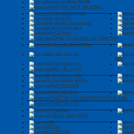
Máy Đo Độ Nhám Bề Mặt
MÁY ĐO MÔI TRƯỜNG
Khúc Xạ Kế Đo Độ Mặn
Máy Đo Độ Ồn
Máy Đo Môi Trường Nước
Khúc Xạ Kế Đo Ngọt
Máy Cất Nước
CÔNG CỤ DỤNG CỤ CẦM TAY
Ren Taro-Bàn Ren-Mũi Ren
Bơm Dầu Thuỷ Lực
Răng)
Bộ Tròng Khẩu Tuýp
PIN – ẮC QUY
Ắc Quy Lithium Solar
Ắc Quy Lithium Xe Điện
MÁY ĐO KHÍ
Báo Khói Báo Cháy
THIẾT BỊ THÍ NGHIỆM PHÒNG LAB
THIẾT BỊ Y TẾ
Y Tế Gia Đình
HÃNG SẢN XUẤT
ABB
ATTEN
ELCOMETER