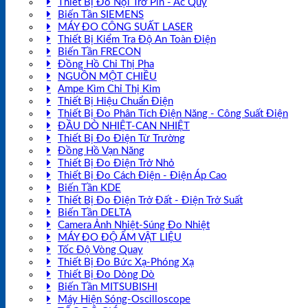
Thiết Bị Đo Nội Trở Pin - Ắc Quy
Biến Tần SIEMENS
MÁY ĐO CÔNG SUẤT LASER
Thiết Bị Kiểm Tra Độ An Toàn Điện
Biến Tần FRECON
Đồng Hồ Chỉ Thị Pha
NGUỒN MỘT CHIỀU
Ampe Kìm Chỉ Thị Kim
Thiết Bị Hiệu Chuẩn Điện
Thiết Bị Đo Phân Tích Điện Năng - Công Suất Điện
ĐẦU DÒ NHIỆT-CAN NHIỆT
Thiết Bị Đo Điện Từ Trường
Đồng Hồ Vạn Năng
Thiết Bị Đo Điện Trở Nhỏ
Thiết Bị Đo Cách Điện - Điện Áp Cao
Biến Tần KDE
Thiết Bị Đo Điện Trở Đất - Điện Trở Suất
Biến Tần DELTA
Camera Ảnh Nhiệt-Súng Đo Nhiệt
MÁY ĐO ĐỘ ẨM VẬT LIỆU
Tốc Độ Vòng Quay
Thiết Bị Đo Bức Xạ-Phóng Xạ
Thiết Bị Đo Dòng Dò
Biến Tần MITSUBISHI
Máy Hiện Sóng-Oscilloscope