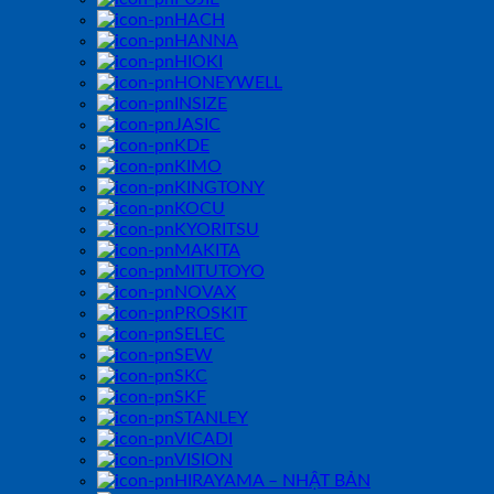
HACH
HANNA
HIOKI
HONEYWELL
INSIZE
JASIC
KDE
KIMO
KINGTONY
KOCU
KYORITSU
MAKITA
MITUTOYO
NOVAX
PROSKIT
SELEC
SEW
SKC
SKF
STANLEY
VICADI
VISION
HIRAYAMA – NHẬT BẢN