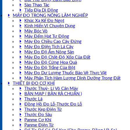
Sào Thao Tác
Tiếp Địa Di Động
MÁY ĐO TRONG NÔNG LÂM NGHIỆP
Khúc Xạ Kế Đo Ngọt
Kính Hiển Vi Chuyên Dụng
Máy Bóc Vỏ
Máy Đếm Hạt Tự Động
Máy Đo Chiều Cao Cây Đứng
Máy Đo Điện Tích Lá Cây
Máy Đo Độ Ẩm Nông Sản
Máy Đo Độ Chặt-Độ Xốp Của Đất
Máy Đo Độ Cứng Hoa Quả
Máy Đo Độ Trắng Của Bột
Máy Đo Dư Lượng Thuốc Bảo Vệ Thực Vật
Máy Phân Tích Hàm Lượng Dinh Dưỡng Trong Đất
THIẾT BỊ ĐO CƠ KHÍ
Thước Thuỷ- Li Vô Cân Máy
BÀN MAP ( BÀN RÀ CHUẨN )
Thước Lá
Đồng Hồ Đo Lỗ-Thước Đo Lỗ
Thước Kẹp Điện Tử
Thước Đo Sâu
Panme Cơ Khí
Panme Điện Tử