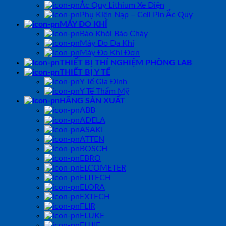
Ắc Quy Lithium Xe Điện
Phụ Kiện Nạp – Cell Pin Ắc Quy
MÁY ĐO KHÍ
Báo Khói Báo Cháy
Máy Đo Đa Khí
Máy Đo Khí Đơn
THIẾT BỊ THÍ NGHIỆM PHÒNG LAB
THIẾT BỊ Y TẾ
Y Tế Gia Đình
Y Tế Thẩm Mỹ
HÃNG SẢN XUẤT
ABB
ADELA
ASAKI
ATTEN
BOSCH
EBRO
ELCOMETER
ELITECH
ELORA
EXTECH
FLIR
FLUKE
FUJIE