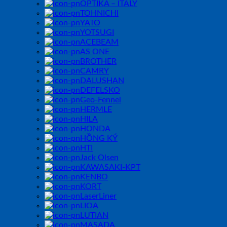
OPTIKA – ITALY
TOHNICHI
YATO
YOTSUGI
ACEBEAM
AS ONE
BROTHER
CAMRY
DALUSHAN
DEFELSKO
Geo-Fennel
HERMLE
HILA
HONDA
HỒNG KÝ
HTI
Jack Olsen
KAWASAKI-KPT
KENBO
KORT
LaserLiner
LIOA
LUTIAN
MASADA