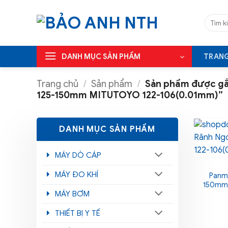
Bỏ
qua
Tìm
kiếm:
nội
dung
DANH MỤC SẢN PHẨM
TRAN
Trang chủ
/
Sản phẩm
/
Sản phẩm được gắ
125-150mm MITUTOYO 122-106(0.01mm)”
DANH MỤC SẢN PHẨM
MÁY DÒ CÁP
MÁY ĐO KHÍ
Panme
150mm
MÁY BƠM
THIẾT BỊ Y TẾ