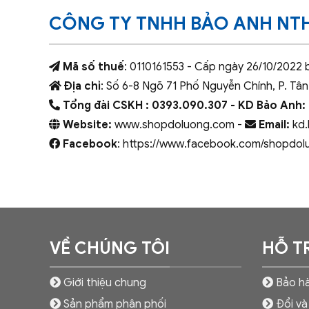
CÔNG TY TNHH BẢO ANH NT
Mã số thuế
: 0110161553 - Cấp ngày 26/10/2022 
Địa chỉ
: Số 6-8 Ngõ 71 Phố Nguyễn Chính, P. Tân
Tổng đài CSKH : 0393.090.307
- KD Bảo Anh:
Website:
www.shopdoluong.com -
Email:
kd.
Facebook
: https://www.facebook.com/shopdol
VỀ CHÚNG TÔI
HỖ T
Giới thiệu chung
Bảo hà
Sản phẩm phân phối
Đổi và