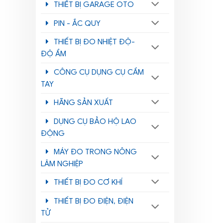
THIẾT BỊ GARAGE OTO
PIN - ẮC QUY
THIẾT BỊ ĐO NHIỆT ĐỘ-
ĐỘ ẨM
CÔNG CỤ DỤNG CỤ CẦM
TAY
HÃNG SẢN XUẤT
DỤNG CỤ BẢO HỘ LAO
ĐỘNG
MÁY ĐO TRONG NÔNG
LÂM NGHIỆP
THIẾT BỊ ĐO CƠ KHÍ
THIẾT BỊ ĐO ĐIỆN, ĐIỆN
TỬ