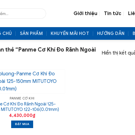
Giới thiệu
Tin tức
Li
G CHỦ
SẢN PHẨM
KHUYẾN MÃI HOT
HƯỚNG DẪN
n thẻ “Panme Cơ Khí Đo Rãnh Ngoài
Hiển thị kết qu
PANME CƠ KHÍ
 Cơ Khí Đo Rãnh Ngoài 125-
 MITUTOYO 122-106(0.01mm)
4,430,000
₫
ĐẶT MUA