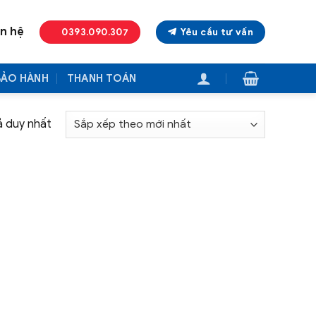
ên hệ
0393.090.307
Yêu cầu tư vấn
BẢO HÀNH
THANH TOÁN
ả duy nhất