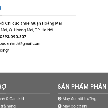
H
bởi
Chi cục thuế Quận Hoàng Mai
 Mai, Q. Hoàng Mai, TP. Hà Nội
 0393.090.307
baoanhnth@gmail.com
uong/
RỢ
SẢN PHẨM PHÂN
nh & Cam kết
Máy đo môi trường
 trả hàng
Máy đo cơ khí