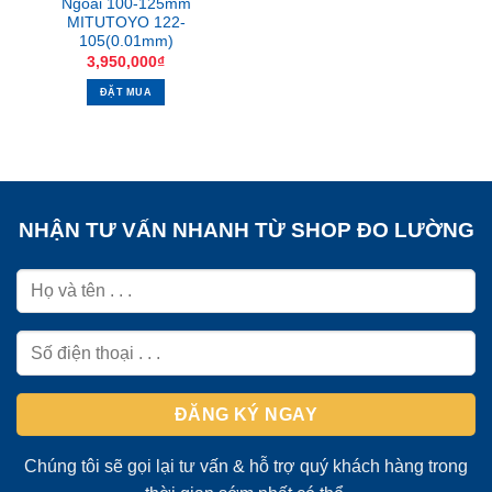
Ngoài 100-125mm
MITUTOYO 122-
105(0.01mm)
3,950,000
₫
ĐẶT MUA
NHẬN TƯ VẤN NHANH TỪ SHOP ĐO LƯỜNG
Chúng tôi sẽ gọi lại tư vấn & hỗ trợ quý khách hàng trong