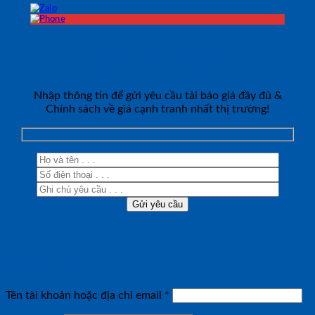
ĐĂNG KÝ TƯ VẤN
Nhập thông tin để gửi yêu cầu tải báo giá đầy đủ &
Chính sách về giá cạnh tranh nhất thị trường!
Đăng nhập
Bắt
Tên tài khoản hoặc địa chỉ email
*
buộc