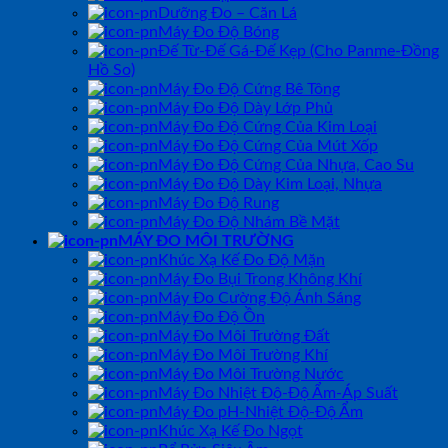
Dưỡng Đo – Căn Lá
Máy Đo Độ Bóng
Đế Từ-Đế Gá-Đế Kẹp (Cho Panme-Đồng
Hồ So)
Máy Đo Độ Cứng Bê Tông
Máy Đo Độ Dày Lớp Phủ
Máy Đo Độ Cứng Của Kim Loại
Máy Đo Độ Cứng Của Mút Xốp
Máy Đo Độ Cứng Của Nhựa, Cao Su
Máy Đo Độ Dày Kim Loại, Nhựa
Máy Đo Độ Rung
Máy Đo Độ Nhám Bề Mặt
MÁY ĐO MÔI TRƯỜNG
Khúc Xạ Kế Đo Độ Mặn
Máy Đo Bụi Trong Không Khí
Máy Đo Cường Độ Ánh Sáng
Máy Đo Độ Ồn
Máy Đo Môi Trường Đất
Máy Đo Môi Trường Khí
Máy Đo Môi Trường Nước
Máy Đo Nhiệt Độ-Độ Ẩm-Áp Suất
Máy Đo pH-Nhiệt Độ-Độ Ẩm
Khúc Xạ Kế Đo Ngọt