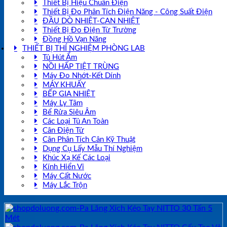
Thiết Bị Hiệu Chuẩn Điện
Thiết Bị Đo Phân Tích Điện Năng - Công Suất Điện
ĐẦU DÒ NHIỆT-CAN NHIỆT
Thiết Bị Đo Điện Từ Trường
Đồng Hồ Vạn Năng
THIẾT BỊ THÍ NGHIỆM PHÒNG LAB
Tủ Hút Ẩm
NỒI HẤP TIỆT TRÙNG
Máy Đo Nhớt-Kết Dính
MÁY KHUẤY
BẾP GIA NHIỆT
Máy Ly Tâm
Bể Rửa Siêu Âm
Các Loại Tủ An Toàn
Cân Điện Tử
Cân Phân Tích Cân Kỹ Thuật
Dụng Cụ Lấy Mẫu Thí Nghiệm
Khúc Xạ Kế Các Loại
Kính Hiển Vi
Máy Cất Nước
Máy Lắc Trộn