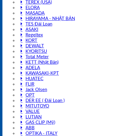
TEREX (USA)
ELORA
MASADA
HIRAYAMA - NHẬT BẢN
TES Đài Loan
ASAKI
Regeltex
KORT
DEWALT
KYORITSU
Total Meter
KETT (Nhật Bản)
ADELA
KAWASAKI-KPT
HUATEC
FLIR
Jack Olsen
OPT
DER EE ( Đài Loan )
MITUTOYO
VALUE
LUTIAN
GAS CLIP (Mỹ)
ABB
OPTIKA - ITALY