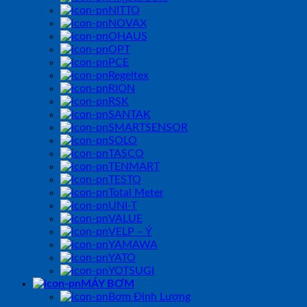
NITTO
NOVAX
OHAUS
OPT
PCE
Regeltex
RION
RSK
SANTAK
SMARTSENSOR
SOLO
TASCO
TENMART
TESTO
Total Meter
UNI-T
VALUE
VELP – Ý
YAMAWA
YATO
YOTSUGI
MÁY BƠM
Bơm Định Lượng