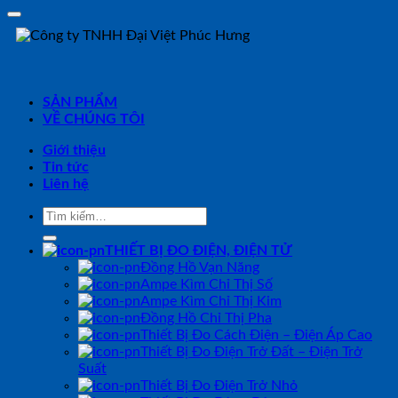
SẢN PHẨM
VỀ CHÚNG TÔI
Giới thiệu
Tin tức
Liên hệ
Tìm
kiếm:
THIẾT BỊ ĐO ĐIỆN, ĐIỆN TỬ
Đồng Hồ Vạn Năng
Ampe Kìm Chỉ Thị Số
Ampe Kìm Chỉ Thị Kim
Đồng Hồ Chỉ Thị Pha
Thiết Bị Đo Cách Điện – Điện Áp Cao
Thiết Bị Đo Điện Trở Đất – Điện Trở
Suất
Thiết Bị Đo Điện Trở Nhỏ