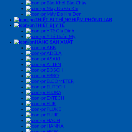
Báo Khói Báo Cháy
Máy Đo Đa Khí
Máy Đo Khí Đơn
THIẾT BỊ THÍ NGHIỆM PHÒNG LAB
THIẾT BỊ Y TẾ
Y Tế Gia Đình
Y Tế Thẩm Mỹ
HÃNG SẢN XUẤT
ABB
ADELA
ASAKI
ATTEN
BOSCH
EBRO
ELCOMETER
ELITECH
ELORA
EXTECH
FLIR
FLUKE
FUJIE
HACH
HANNA
HIOKI