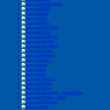
HONEYWELL
INSIZE
JASIC
KDE
KIMO
KINGTONY
KOCU
KYORITSU
MAKITA
MITUTOYO
NOVAX
PROSKIT
SELEC
SEW
SKC
SKF
STANLEY
VICADI
VISION
HIRAYAMA – NHẬT BẢN
OPTIKA – ITALY
TOHNICHI
YATO