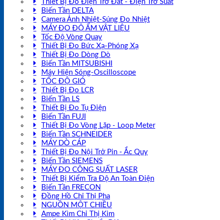
Thiết Bị Đo Điện Trở Đất - Điện Trở Suất
Biến Tần DELTA
Camera Ảnh Nhiệt-Súng Đo Nhiệt
MÁY ĐO ĐỘ ẨM VẬT LIỆU
Tốc Độ Vòng Quay
Thiết Bị Đo Bức Xạ-Phóng Xạ
Thiết Bị Đo Dòng Dò
Biến Tần MITSUBISHI
Máy Hiện Sóng-Oscilloscope
TỐC ĐỘ GIÓ
Thiết Bị Đo LCR
Biến Tần LS
Thiết Bị Đo Tụ Điện
Biến Tần FUJI
Thiết Bị Đo Vòng Lặp - Loop Meter
Biến Tần SCHNEIDER
MÁY DÒ CÁP
Thiết Bị Đo Nội Trở Pin - Ắc Quy
Biến Tần SIEMENS
MÁY ĐO CÔNG SUẤT LASER
Thiết Bị Kiểm Tra Độ An Toàn Điện
Biến Tần FRECON
Đồng Hồ Chỉ Thị Pha
NGUỒN MỘT CHIỀU
Ampe Kìm Chỉ Thị Kim