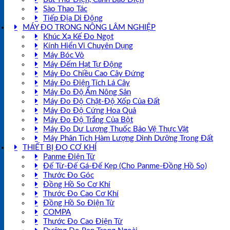
Sào Thao Tác
Tiếp Địa Di Động
MÁY ĐO TRONG NÔNG LÂM NGHIỆP
Khúc Xạ Kế Đo Ngọt
Kính Hiển Vi Chuyên Dụng
Máy Bóc Vỏ
Máy Đếm Hạt Tự Động
Máy Đo Chiều Cao Cây Đứng
Máy Đo Điện Tích Lá Cây
Máy Đo Độ Ẩm Nông Sản
Máy Đo Độ Chặt-Độ Xốp Của Đất
Máy Đo Độ Cứng Hoa Quả
Máy Đo Độ Trắng Của Bột
Máy Đo Dư Lượng Thuốc Bảo Vệ Thực Vật
Máy Phân Tích Hàm Lượng Dinh Dưỡng Trong Đất
THIẾT BỊ ĐO CƠ KHÍ
Panme Điện Tử
Đế Từ-Đế Gá-Đế Kẹp (Cho Panme-Đồng Hồ So)
Thước Đo Góc
Đồng Hồ So Cơ Khí
Thước Đo Cao Cơ Khí
Đồng Hồ So Điện Tử
COMPA
Thước Đo Cao Điện Tử