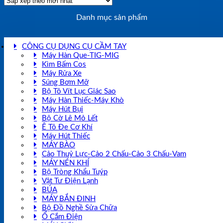
Danh mục sản phẩm
CÔNG CỤ DỤNG CỤ CẦM TAY
Máy Hàn Que-TIG-MIG
Kìm Bấm Cos
Máy Rửa Xe
Súng Bơm Mỡ
Bộ Tô Vít Lục Giác Sao
Máy Hàn Thiếc-Máy Khò
Máy Hút Bụi
Bộ Cờ Lê Mỏ Lết
Ê Tô Đe Cơ Khí
Máy Hút Thiếc
MÁY BÀO
Cảo Thuỷ Lực-Cảo 2 Chấu-Cảo 3 Chấu-Vam
MÁY NÉN KHÍ
Bộ Tròng Khẩu Tuýp
Vật Tư Điện Lạnh
BÚA
MÁY BẮN ĐINH
Bộ Đồ Nghề Sửa Chữa
Ổ Cắm Điện