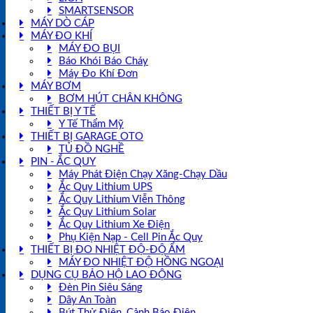
SMARTSENSOR
MÁY DÒ CÁP
MÁY ĐO KHÍ
MÁY ĐO BỤI
Báo Khói Báo Cháy
Máy Đo Khí Đơn
MÁY BƠM
BƠM HÚT CHÂN KHÔNG
THIẾT BỊ Y TẾ
Y Tế Thẩm Mỹ
THIẾT BỊ GARAGE OTO
TỦ ĐỒ NGHỀ
PIN - ẮC QUY
Máy Phát Điện Chạy Xăng-Chạy Dầu
Ắc Quy Lithium UPS
Ắc Quy Lithium Viễn Thông
Ắc Quy Lithium Solar
Ắc Quy Lithium Xe Điện
Phụ Kiện Nạp - Cell Pin Ắc Quy
THIẾT BỊ ĐO NHIỆT ĐỘ-ĐỘ ẨM
MÁY ĐO NHIỆT ĐỘ HỒNG NGOẠI
DỤNG CỤ BẢO HỘ LAO ĐỘNG
Đèn Pin Siêu Sáng
Dây An Toàn
Bút Thử Điện, Cảnh Báo Điện