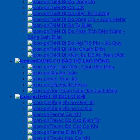
Thiết Bị Đo Dòng Dò
Thiết Bị Đo LCR
Thiết Bị Đo Điện Từ Trường
Thiết Bị Đo Vòng Lặp – Loop Meter
Thiết Bị Đo Tụ Điện
Thiết Bị Đo Phân Tích Điện Năng –
Công Suất Điện
Thiết Bị Đo Nội Trở Pin – Ắc Quy
Thiết Bị Hiệu Chuẩn Điện
Thiết Bị Kiểm Tra Độ An Toàn Điện
DỤNG CỤ BẢO HỘ LAO ĐỘNG
Bút Thử Điện, Cảnh Báo Điện
Dây An Toàn
Sào Thao Tác
Tiếp Địa Di Động
Ủng Thảm Găng Tay Cách Điện
THIẾT BỊ ĐO CƠ KHÍ
Đồng Hồ So Điện Tử
Đồng Hồ So Cơ Khí
Panme Cơ Khí
Thước Đo Cao Điện Tử
Thước Đo Cao Cơ Khí
Panme Điện Tử
Thước Kẹp Cơ Khí