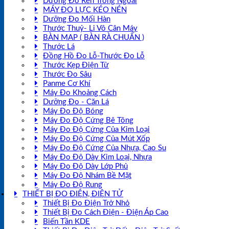
Dưỡng Đo Ren Trong Ngoài
MÁY ĐO LỰC KÉO NÉN
Dưỡng Đo Mối Hàn
Thước Thuỷ- Li Vô Cân Máy
BÀN MAP ( BÀN RÀ CHUẨN )
Thước Lá
Đồng Hồ Đo Lỗ-Thước Đo Lỗ
Thước Kẹp Điện Tử
Thước Đo Sâu
Panme Cơ Khí
Máy Đo Khoảng Cách
Dưỡng Đo - Căn Lá
Máy Đo Độ Bóng
Máy Đo Độ Cứng Bê Tông
Máy Đo Độ Cứng Của Kim Loại
Máy Đo Độ Cứng Của Mút Xốp
Máy Đo Độ Cứng Của Nhựa, Cao Su
Máy Đo Độ Dày Kim Loại, Nhựa
Máy Đo Độ Dày Lớp Phủ
Máy Đo Độ Nhám Bề Mặt
Máy Đo Độ Rung
THIẾT BỊ ĐO ĐIỆN, ĐIỆN TỬ
Thiết Bị Đo Điện Trở Nhỏ
Thiết Bị Đo Cách Điện - Điện Áp Cao
Biến Tần KDE