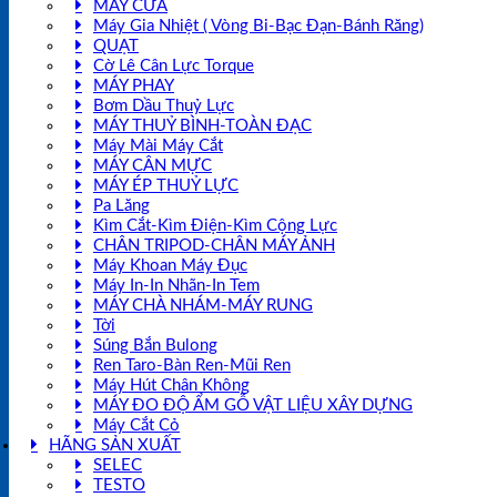
MÁY CƯA
Máy Gia Nhiệt ( Vòng Bi-Bạc Đạn-Bánh Răng)
QUẠT
Cờ Lê Cân Lực Torque
MÁY PHAY
Bơm Dầu Thuỷ Lực
MÁY THUỶ BÌNH-TOÀN ĐẠC
Máy Mài Máy Cắt
MÁY CÂN MỰC
MÁY ÉP THUỶ LỰC
Pa Lăng
Kìm Cắt-Kìm Điện-Kìm Cộng Lực
CHÂN TRIPOD-CHÂN MÁY ẢNH
Máy Khoan Máy Đục
Máy In-In Nhãn-In Tem
MÁY CHÀ NHÁM-MÁY RUNG
Tời
Súng Bắn Bulong
Ren Taro-Bàn Ren-Mũi Ren
Máy Hút Chân Không
MÁY ĐO ĐỘ ẨM GỖ VẬT LIỆU XÂY DỰNG
Máy Cắt Cỏ
HÃNG SẢN XUẤT
SELEC
TESTO