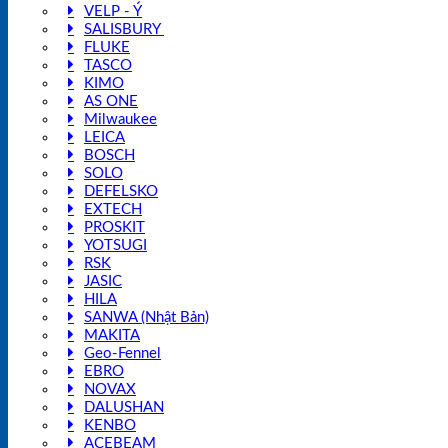
VELP - Ý
SALISBURY
FLUKE
TASCO
KIMO
AS ONE
Milwaukee
LEICA
BOSCH
SOLO
DEFELSKO
EXTECH
PROSKIT
YOTSUGI
RSK
JASIC
HILA
SANWA (Nhật Bản)
MAKITA
Geo-Fennel
EBRO
NOVAX
DALUSHAN
KENBO
ACEBEAM