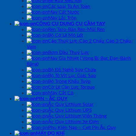
Bể Rửa Siêu Âm
Các Loại Tủ An Toàn
Máy Cất Nước
Máy Lắc Trộn
CÔNG CỤ DỤNG CỤ CẦM TAY
Ren Taro-Bàn Ren-Mũi Ren
Bộ Cờ Lê Mỏ Lết
Cảo Thuỷ Lực-Cảo 2 Chấu-Cảo 3 Chấu-
Vam
Bơm Dầu Thuỷ Lực
Máy Gia Nhiệt ( Vòng Bi-Bạc Đạn-Bánh
Răng)
Bộ Đồ Nghề Sửa Chữa
Bộ Tô Vít Lục Giác Sao
Bộ Tròng Khẩu Tuýp
Cờ Lê Cân Lực Torque
Máy Cắt Cỏ
PIN – ẮC QUY
Ắc Quy Lithium Solar
Ắc Quy Lithium UPS
Ắc Quy Lithium Viễn Thông
Ắc Quy Lithium Xe Điện
Phụ Kiện Nạp – Cell Pin Ắc Quy
MÁY ĐO KHÍ