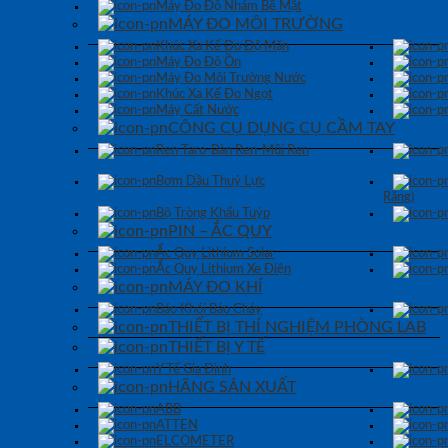
Máy Đo Độ Nhám Bề Mặt
MÁY ĐO MÔI TRƯỜNG
Khúc Xạ Kế Đo Độ Mặn
Máy Đo Độ Ồn
Máy Đo Môi Trường Nước
Khúc Xạ Kế Đo Ngọt
Máy Cất Nước
CÔNG CỤ DỤNG CỤ CẦM TAY
Ren Taro-Bàn Ren-Mũi Ren
Bơm Dầu Thuỷ Lực
Răng)
Bộ Tròng Khẩu Tuýp
PIN – ẮC QUY
Ắc Quy Lithium Solar
Ắc Quy Lithium Xe Điện
MÁY ĐO KHÍ
Báo Khói Báo Cháy
THIẾT BỊ THÍ NGHIỆM PHÒNG LAB
THIẾT BỊ Y TẾ
Y Tế Gia Đình
HÃNG SẢN XUẤT
ABB
ATTEN
ELCOMETER