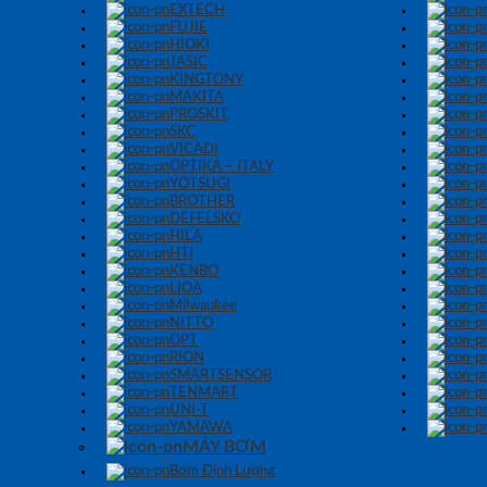
EXTECH
FUJIE
HIOKI
JASIC
KINGTONY
MAKITA
PROSKIT
SKC
VICADI
OPTIKA – ITALY
YOTSUGI
BROTHER
DEFELSKO
HILA
HTI
KENBO
LIOA
Milwaukee
NITTO
OPT
RION
SMARTSENSOR
TENMART
UNI-T
YAMAWA
MÁY BƠM
Bơm Định Lượng