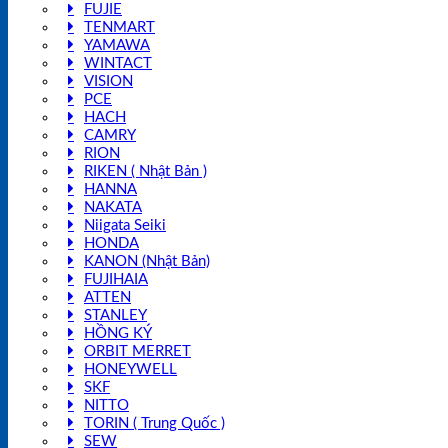
FUJIE
TENMART
YAMAWA
WINTACT
VISION
PCE
HACH
CAMRY
RION
RIKEN ( Nhật Bản )
HANNA
NAKATA
Niigata Seiki
HONDA
KANON (Nhật Bản)
FUJIHAIA
ATTEN
STANLEY
HỒNG KÝ
ORBIT MERRET
HONEYWELL
SKF
NITTO
TORIN ( Trung Quốc )
SEW