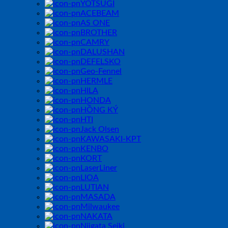
YOTSUGI
ACEBEAM
AS ONE
BROTHER
CAMRY
DALUSHAN
DEFELSKO
Geo-Fennel
HERMLE
HILA
HONDA
HỒNG KÝ
HTI
Jack Olsen
KAWASAKI-KPT
KENBO
KORT
LaserLiner
LIOA
LUTIAN
MASADA
Milwaukee
NAKATA
Niigata Seiki