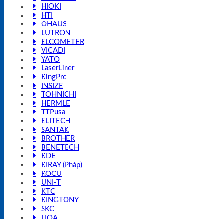
HIOKI
HTI
OHAUS
LUTRON
ELCOMETER
VICADI
YATO
LaserLiner
KingPro
INSIZE
TOHNICHI
HERMLE
TTPusa
ELITECH
SANTAK
BROTHER
BENETECH
KDE
KIRAY (Pháp)
KOCU
UNI-T
KTC
KINGTONY
SKC
LIOA