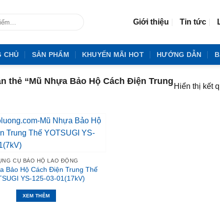
Giới thiệu
Tin tức
G CHỦ
SẢN PHẨM
KHUYẾN MÃI HOT
HƯỚNG DẪN
B
 thẻ “Mũ Nhựa Bảo Hộ Cách Điện Trung
Hiển thị kết 
ỤNG CỤ BẢO HỘ LAO ĐỘNG
a Bảo Hộ Cách Điện Trung Thế
SUGI YS-125-03-01(17kV)
XEM THÊM