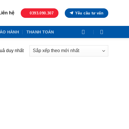
Liên hệ
0393.090.307
Yêu cầu tư vấn
ẢO HÀNH
THANH TOÁN
quả duy nhất