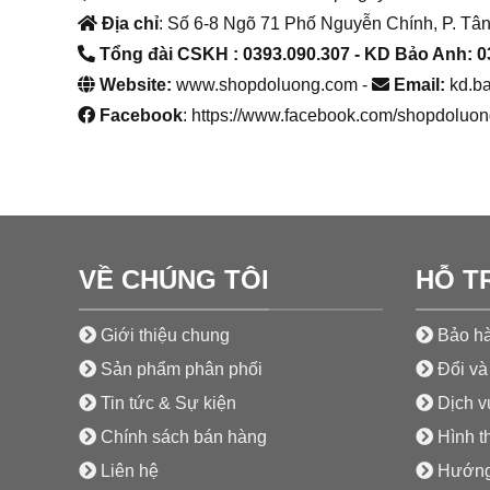
Địa chỉ
: Số 6-8 Ngõ 71 Phố Nguyễn Chính, P. Tân
Tổng đài CSKH : 0393.090.307
- KD Bảo Anh: 0
Website:
www.shopdoluong.com -
Email:
kd.b
Facebook
: https://www.facebook.com/shopdoluon
VỀ CHÚNG TÔI
HỖ T
Giới thiệu chung
Bảo hà
Sản phẩm phân phối
Đổi và 
Tin tức & Sự kiện
Dịch vụ
Chính sách bán hàng
Hình t
Liên hệ
Hướng