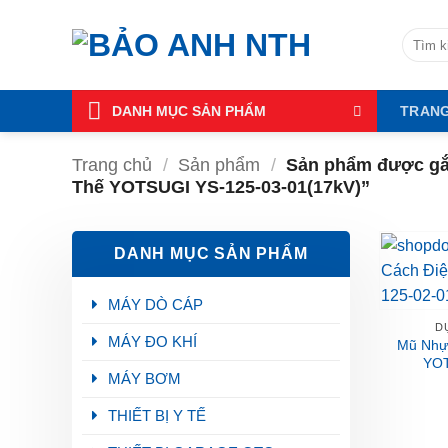
Bỏ
qua
Tìm
kiếm:
nội
dung
DANH MỤC SẢN PHẨM
TRAN
Trang chủ
/
Sản phẩm
/
Sản phẩm được gắn
Thế YOTSUGI YS-125-03-01(17kV)”
DANH MỤC SẢN PHẨM
MÁY DÒ CÁP
D
MÁY ĐO KHÍ
Mũ Nhự
YOT
MÁY BƠM
THIẾT BỊ Y TẾ