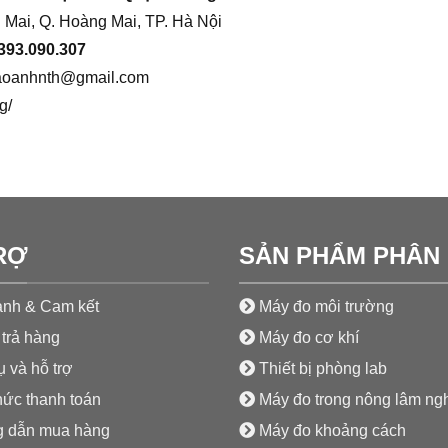
 Mai, Q. Hoàng Mai, TP. Hà Nội
393.090.307
aoanhnth@gmail.com
g/
RỢ
SẢN PHẨM PHÂN 
nh & Cam kết
Máy đo môi trường
trả hàng
Máy đo cơ khí
 và hỗ trợ
Thiết bị phòng lab
hức thanh toán
Máy đo trong nông lâm ng
 dẫn mua hàng
Máy đo khoảng cách