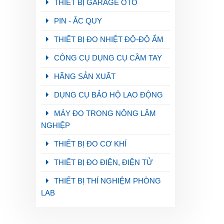
THIẾT BỊ GARAGE OTO
PIN - ẮC QUY
THIẾT BỊ ĐO NHIỆT ĐỘ-ĐỘ ẨM
CÔNG CỤ DỤNG CỤ CẦM TAY
HÃNG SẢN XUẤT
DỤNG CỤ BẢO HỘ LAO ĐỘNG
MÁY ĐO TRONG NÔNG LÂM
NGHIỆP
THIẾT BỊ ĐO CƠ KHÍ
THIẾT BỊ ĐO ĐIỆN, ĐIỆN TỬ
THIẾT BỊ THÍ NGHIỆM PHÒNG
LAB