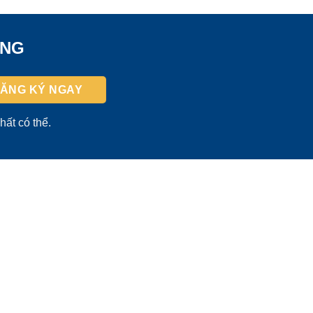
ỜNG
hất có thể.