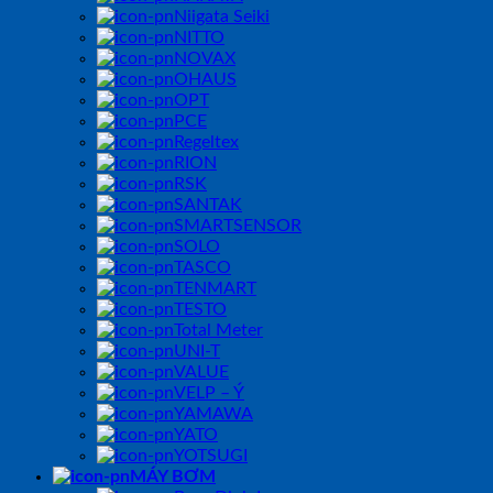
Niigata Seiki
NITTO
NOVAX
OHAUS
OPT
PCE
Regeltex
RION
RSK
SANTAK
SMARTSENSOR
SOLO
TASCO
TENMART
TESTO
Total Meter
UNI-T
VALUE
VELP – Ý
YAMAWA
YATO
YOTSUGI
MÁY BƠM