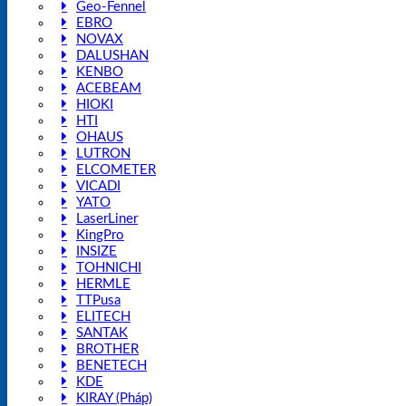
Geo-Fennel
EBRO
NOVAX
DALUSHAN
KENBO
ACEBEAM
HIOKI
HTI
OHAUS
LUTRON
ELCOMETER
VICADI
YATO
LaserLiner
KingPro
INSIZE
TOHNICHI
HERMLE
TTPusa
ELITECH
SANTAK
BROTHER
BENETECH
KDE
KIRAY (Pháp)