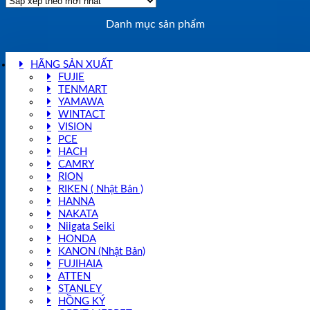
Danh mục sản phẩm
HÃNG SẢN XUẤT
FUJIE
TENMART
YAMAWA
WINTACT
VISION
PCE
HACH
CAMRY
RION
RIKEN ( Nhật Bản )
HANNA
NAKATA
Niigata Seiki
HONDA
KANON (Nhật Bản)
FUJIHAIA
ATTEN
STANLEY
HỒNG KÝ