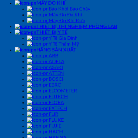
MÁY ĐO KHÍ
Báo Khói Báo Cháy
Máy Đo Đa Khí
Máy Đo Khí Đơn
THIẾT BỊ THÍ NGHIỆM PHÒNG LAB
THIẾT BỊ Y TẾ
Y Tế Gia Đình
Y Tế Thẩm Mỹ
HÃNG SẢN XUẤT
ABB
ADELA
ASAKI
ATTEN
BOSCH
EBRO
ELCOMETER
ELITECH
ELORA
EXTECH
FLIR
FLUKE
FUJIE
HACH
HANNA