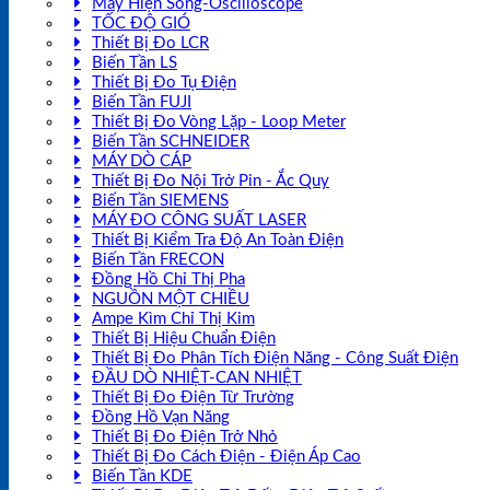
Máy Hiện Sóng-Oscilloscope
TỐC ĐỘ GIÓ
Thiết Bị Đo LCR
Biến Tần LS
Thiết Bị Đo Tụ Điện
Biến Tần FUJI
Thiết Bị Đo Vòng Lặp - Loop Meter
Biến Tần SCHNEIDER
MÁY DÒ CÁP
Thiết Bị Đo Nội Trở Pin - Ắc Quy
Biến Tần SIEMENS
MÁY ĐO CÔNG SUẤT LASER
Thiết Bị Kiểm Tra Độ An Toàn Điện
Biến Tần FRECON
Đồng Hồ Chỉ Thị Pha
NGUỒN MỘT CHIỀU
Ampe Kìm Chỉ Thị Kim
Thiết Bị Hiệu Chuẩn Điện
Thiết Bị Đo Phân Tích Điện Năng - Công Suất Điện
ĐẦU DÒ NHIỆT-CAN NHIỆT
Thiết Bị Đo Điện Từ Trường
Đồng Hồ Vạn Năng
Thiết Bị Đo Điện Trở Nhỏ
Thiết Bị Đo Cách Điện - Điện Áp Cao
Biến Tần KDE