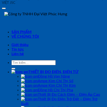
VIỆT JSC
SẢN PHẨM
VỀ CHÚNG TÔI
Giới thiệu
Tin tức
Liên hệ
Tìm
kiếm:
THIẾT BỊ ĐO ĐIỆN, ĐIỆN TỬ
Đồng Hồ Vạn Năng
Ampe Kìm Chỉ Thị Số
Ampe Kìm Chỉ Thị Kim
Đồng Hồ Chỉ Thị Pha
Thiết Bị Đo Cách Điện – Điện Áp Cao
Thiết Bị Đo Điện Trở Đất – Điện Trở
Suất