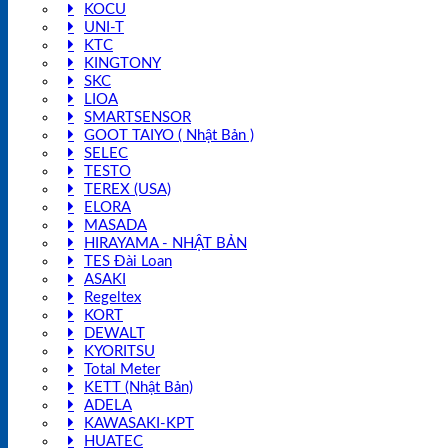
KOCU
UNI-T
KTC
KINGTONY
SKC
LIOA
SMARTSENSOR
GOOT TAIYO ( Nhật Bản )
SELEC
TESTO
TEREX (USA)
ELORA
MASADA
HIRAYAMA - NHẬT BẢN
TES Đài Loan
ASAKI
Regeltex
KORT
DEWALT
KYORITSU
Total Meter
KETT (Nhật Bản)
ADELA
KAWASAKI-KPT
HUATEC