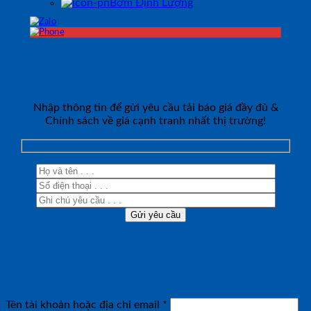
Bơm Định Lượng
ĐĂNG KÝ TƯ VẤN
Nhập thông tin để gửi yêu cầu tải báo giá đầy đủ &
Chính sách về giá cạnh tranh nhất thị trường!
Đăng nhập
Bắt
Tên tài khoản hoặc địa chỉ email
*