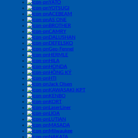
YATO
YOTSUGI
ACEBEAM
AS ONE
BROTHER
CAMRY
DALUSHAN
DEFELSKO
Geo-Fennel
HERMLE
HILA
HONDA
HỒNG KÝ
HTI
Jack Olsen
KAWASAKI-KPT
KENBO
KORT
LaserLiner
LIOA
LUTIAN
MASADA
Milwaukee
NAKATA