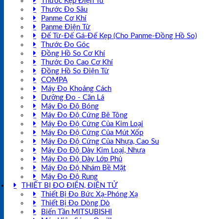
Thước Kẹp Điện Tử
Thước Đo Sâu
Panme Cơ Khí
Panme Điện Tử
Đế Từ-Đế Gá-Đế Kẹp (Cho Panme-Đồng Hồ So)
Thước Đo Góc
Đồng Hồ So Cơ Khí
Thước Đo Cao Cơ Khí
Đồng Hồ So Điện Tử
COMPA
Máy Đo Khoảng Cách
Dưỡng Đo - Căn Lá
Máy Đo Độ Bóng
Máy Đo Độ Cứng Bê Tông
Máy Đo Độ Cứng Của Kim Loại
Máy Đo Độ Cứng Của Mút Xốp
Máy Đo Độ Cứng Của Nhựa, Cao Su
Máy Đo Độ Dày Kim Loại, Nhựa
Máy Đo Độ Dày Lớp Phủ
Máy Đo Độ Nhám Bề Mặt
Máy Đo Độ Rung
THIẾT BỊ ĐO ĐIỆN, ĐIỆN TỬ
Thiết Bị Đo Bức Xạ-Phóng Xạ
Thiết Bị Đo Dòng Dò
Biến Tần MITSUBISHI