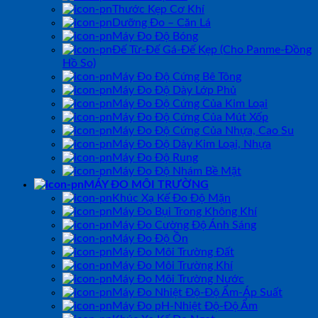
Thước Kẹp Cơ Khí
Dưỡng Đo – Căn Lá
Máy Đo Độ Bóng
Đế Từ-Đế Gá-Đế Kẹp (Cho Panme-Đồng
Hồ So)
Máy Đo Độ Cứng Bê Tông
Máy Đo Độ Dày Lớp Phủ
Máy Đo Độ Cứng Của Kim Loại
Máy Đo Độ Cứng Của Mút Xốp
Máy Đo Độ Cứng Của Nhựa, Cao Su
Máy Đo Độ Dày Kim Loại, Nhựa
Máy Đo Độ Rung
Máy Đo Độ Nhám Bề Mặt
MÁY ĐO MÔI TRƯỜNG
Khúc Xạ Kế Đo Độ Mặn
Máy Đo Bụi Trong Không Khí
Máy Đo Cường Độ Ánh Sáng
Máy Đo Độ Ồn
Máy Đo Môi Trường Đất
Máy Đo Môi Trường Khí
Máy Đo Môi Trường Nước
Máy Đo Nhiệt Độ-Độ Ẩm-Áp Suất
Máy Đo pH-Nhiệt Độ-Độ Ẩm