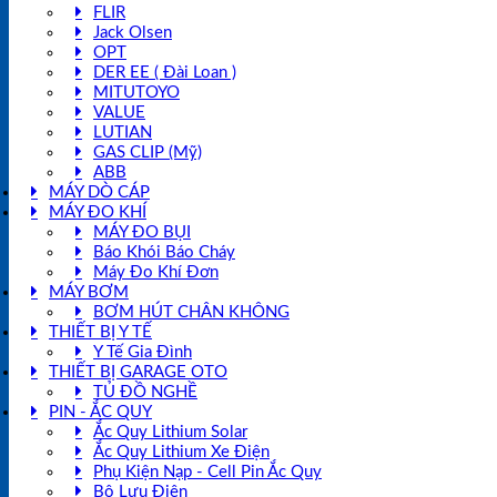
FLIR
Jack Olsen
OPT
DER EE ( Đài Loan )
MITUTOYO
VALUE
LUTIAN
GAS CLIP (Mỹ)
ABB
MÁY DÒ CÁP
MÁY ĐO KHÍ
MÁY ĐO BỤI
Báo Khói Báo Cháy
Máy Đo Khí Đơn
MÁY BƠM
BƠM HÚT CHÂN KHÔNG
THIẾT BỊ Y TẾ
Y Tế Gia Đình
THIẾT BỊ GARAGE OTO
TỦ ĐỒ NGHỀ
PIN - ẮC QUY
Ắc Quy Lithium Solar
Ắc Quy Lithium Xe Điện
Phụ Kiện Nạp - Cell Pin Ắc Quy
Bộ Lưu Điện