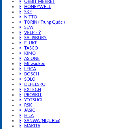
ORBIT MERRET
HONEYWELL
SKF
NITTO
TORIN ( Trung Quốc )
SEW
VELP - Ý
SALISBURY
FLUKE
TASCO
KIMO
AS ONE
Milwaukee
LEICA
BOSCH
SOLO
DEFELSKO
EXTECH
PROSKIT
YOTSUGI
RSK
JASIC
HILA
SANWA (Nhật Bản)
MAKITA