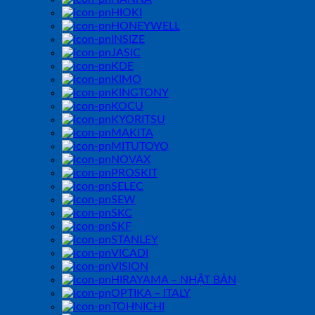
HIOKI
HONEYWELL
INSIZE
JASIC
KDE
KIMO
KINGTONY
KOCU
KYORITSU
MAKITA
MITUTOYO
NOVAX
PROSKIT
SELEC
SEW
SKC
SKF
STANLEY
VICADI
VISION
HIRAYAMA – NHẬT BẢN
OPTIKA – ITALY
TOHNICHI