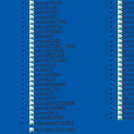
EXTECH
FUJIE
HIOKI
JASIC
KINGTONY
MAKITA
PROSKIT
SKC
VICADI
OPTIKA – ITALY
YOTSUGI
BROTHER
DEFELSKO
HILA
HTI
KENBO
LIOA
Milwaukee
NITTO
OPT
RION
SMARTSENSOR
TENMART
UNI-T
YAMAWA
MÁY BƠM
Bơm Định Lượng