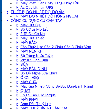
Máy Phát Điện Chạy Xăng-Chạy Dầu
Ắc Quy Lithium UPS
THIẾT BỊ ĐO NHIỆT ĐỘ-ĐỘ ẨM
MÁY ĐO NHIỆT ĐỘ HỒNG NGOẠI
CÔNG CỤ DỤNG CỤ CẦM TAY
Máy Hút Bụi
Bộ Cờ Lê Mỏ Lết
Ê Tô Đe Cơ Khí
Máy Hút Thiếc
MÁY BÀO
Cảo Thuỷ Lực-Cảo 2 Chấu-Cảo 3 Chấu-Vam
MÁY NÉN KHÍ
Bộ Tròng Khẩu Tuýp
Vật Tư Điện Lạnh
BÚA
MÁY BẮN ĐINH
Bộ Đồ Nghề Sửa Chữa
Ổ Cắm Điện
MÁY CƯA
Máy Gia Nhiệt ( Vòng Bi-Bạc Đạn-Bánh Răng)
QUẠT
Cờ Lê Cân Lực Torque
MÁY PHAY
Bơm Dầu Thuỷ Lực
MÁY THUỶ BÌNH-TOÀN ĐẠC