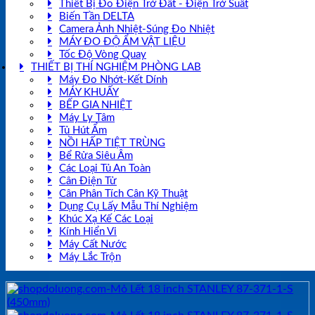
Thiết Bị Đo Điện Trở Đất - Điện Trở Suất
Biến Tần DELTA
Camera Ảnh Nhiệt-Súng Đo Nhiệt
MÁY ĐO ĐỘ ẨM VẬT LIỆU
Tốc Độ Vòng Quay
THIẾT BỊ THÍ NGHIỆM PHÒNG LAB
Máy Đo Nhớt-Kết Dính
MÁY KHUẤY
BẾP GIA NHIỆT
Máy Ly Tâm
Tủ Hút Ẩm
NỒI HẤP TIỆT TRÙNG
Bể Rửa Siêu Âm
Các Loại Tủ An Toàn
Cân Điện Tử
Cân Phân Tích Cân Kỹ Thuật
Dụng Cụ Lấy Mẫu Thí Nghiệm
Khúc Xạ Kế Các Loại
Kính Hiển Vi
Máy Cất Nước
Máy Lắc Trộn