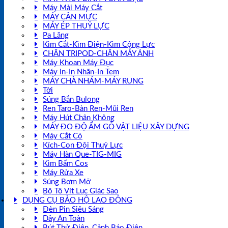
Máy Mài Máy Cắt
MÁY CÂN MỰC
MÁY ÉP THUỶ LỰC
Pa Lăng
Kìm Cắt-Kìm Điện-Kìm Cộng Lực
CHÂN TRIPOD-CHÂN MÁY ẢNH
Máy Khoan Máy Đục
Máy In-In Nhãn-In Tem
MÁY CHÀ NHÁM-MÁY RUNG
Tời
Súng Bắn Bulong
Ren Taro-Bàn Ren-Mũi Ren
Máy Hút Chân Không
MÁY ĐO ĐỘ ẨM GỖ VẬT LIỆU XÂY DỰNG
Máy Cắt Cỏ
Kích-Con Đội Thuỷ Lực
Máy Hàn Que-TIG-MIG
Kìm Bấm Cos
Máy Rửa Xe
Súng Bơm Mỡ
Bộ Tô Vít Lục Giác Sao
DỤNG CỤ BẢO HỘ LAO ĐỘNG
Đèn Pin Siêu Sáng
Dây An Toàn
Bút Thử Điện, Cảnh Báo Điện