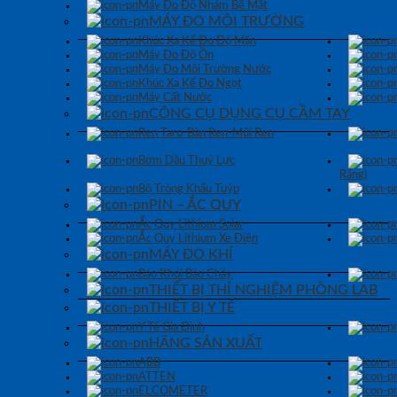
Máy Đo Độ Nhám Bề Mặt
MÁY ĐO MÔI TRƯỜNG
Khúc Xạ Kế Đo Độ Mặn
Máy Đo Độ Ồn
Máy Đo Môi Trường Nước
Khúc Xạ Kế Đo Ngọt
Máy Cất Nước
CÔNG CỤ DỤNG CỤ CẦM TAY
Ren Taro-Bàn Ren-Mũi Ren
Bơm Dầu Thuỷ Lực
Răng)
Bộ Tròng Khẩu Tuýp
PIN – ẮC QUY
Ắc Quy Lithium Solar
Ắc Quy Lithium Xe Điện
MÁY ĐO KHÍ
Báo Khói Báo Cháy
THIẾT BỊ THÍ NGHIỆM PHÒNG LAB
THIẾT BỊ Y TẾ
Y Tế Gia Đình
HÃNG SẢN XUẤT
ABB
ATTEN
ELCOMETER