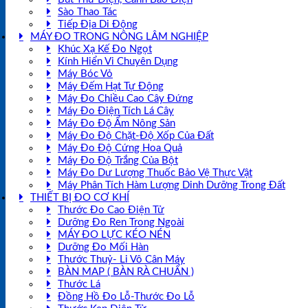
Sào Thao Tác
Tiếp Địa Di Động
MÁY ĐO TRONG NÔNG LÂM NGHIỆP
Khúc Xạ Kế Đo Ngọt
Kính Hiển Vi Chuyên Dụng
Máy Bóc Vỏ
Máy Đếm Hạt Tự Động
Máy Đo Chiều Cao Cây Đứng
Máy Đo Điện Tích Lá Cây
Máy Đo Độ Ẩm Nông Sản
Máy Đo Độ Chặt-Độ Xốp Của Đất
Máy Đo Độ Cứng Hoa Quả
Máy Đo Độ Trắng Của Bột
Máy Đo Dư Lượng Thuốc Bảo Vệ Thực Vật
Máy Phân Tích Hàm Lượng Dinh Dưỡng Trong Đất
THIẾT BỊ ĐO CƠ KHÍ
Thước Đo Cao Điện Tử
Dưỡng Đo Ren Trong Ngoài
MÁY ĐO LỰC KÉO NÉN
Dưỡng Đo Mối Hàn
Thước Thuỷ- Li Vô Cân Máy
BÀN MAP ( BÀN RÀ CHUẨN )
Thước Lá
Đồng Hồ Đo Lỗ-Thước Đo Lỗ