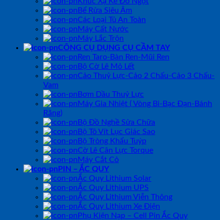
Khúc Xạ Kế Đo Ngọt
Bể Rửa Siêu Âm
Các Loại Tủ An Toàn
Máy Cất Nước
Máy Lắc Trộn
CÔNG CỤ DỤNG CỤ CẦM TAY
Ren Taro-Bàn Ren-Mũi Ren
Bộ Cờ Lê Mỏ Lết
Cảo Thuỷ Lực-Cảo 2 Chấu-Cảo 3 Chấu-
Vam
Bơm Dầu Thuỷ Lực
Máy Gia Nhiệt ( Vòng Bi-Bạc Đạn-Bánh
Răng)
Bộ Đồ Nghề Sửa Chữa
Bộ Tô Vít Lục Giác Sao
Bộ Tròng Khẩu Tuýp
Cờ Lê Cân Lực Torque
Máy Cắt Cỏ
PIN – ẮC QUY
Ắc Quy Lithium Solar
Ắc Quy Lithium UPS
Ắc Quy Lithium Viễn Thông
Ắc Quy Lithium Xe Điện
Phụ Kiện Nạp – Cell Pin Ắc Quy