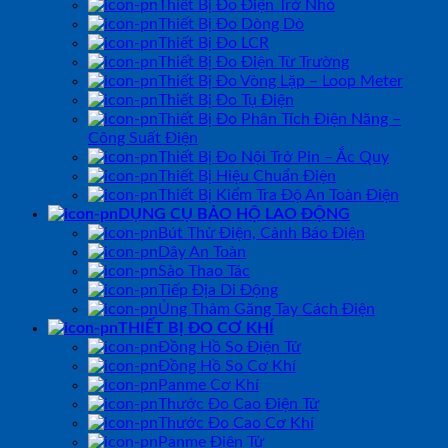
Thiết Bị Đo Điện Trở Nhỏ
Thiết Bị Đo Dòng Dò
Thiết Bị Đo LCR
Thiết Bị Đo Điện Từ Trường
Thiết Bị Đo Vòng Lặp – Loop Meter
Thiết Bị Đo Tụ Điện
Thiết Bị Đo Phân Tích Điện Năng –
Công Suất Điện
Thiết Bị Đo Nội Trở Pin – Ắc Quy
Thiết Bị Hiệu Chuẩn Điện
Thiết Bị Kiểm Tra Độ An Toàn Điện
DỤNG CỤ BẢO HỘ LAO ĐỘNG
Bút Thử Điện, Cảnh Báo Điện
Dây An Toàn
Sào Thao Tác
Tiếp Địa Di Động
Ủng Thảm Găng Tay Cách Điện
THIẾT BỊ ĐO CƠ KHÍ
Đồng Hồ So Điện Tử
Đồng Hồ So Cơ Khí
Panme Cơ Khí
Thước Đo Cao Điện Tử
Thước Đo Cao Cơ Khí
Panme Điện Tử