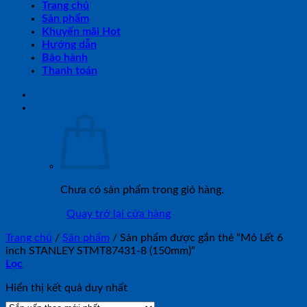
Trang chủ
Sản phẩm
Khuyến mãi Hot
Hướng dẫn
Bảo hành
Thanh toán
Chưa có sản phẩm trong giỏ hàng.
Quay trở lại cửa hàng
Trang chủ
/
Sản phẩm
/
Sản phẩm được gắn thẻ “Mỏ Lết 6
inch STANLEY STMT87431-8 (150mm)”
Lọc
Hiển thị kết quả duy nhất