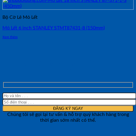
Bộ Cờ Lê Mỏ Lết
Mỏ Lết 6 inch STANLEY STMT87431-8 (150mm)
Xem thêm
NHẬN TƯ VẤN NHANH TỪ SHOP ĐO
LƯỜNG
Chúng tôi sẽ gọi lại tư vấn & hỗ trợ quý khách hàng trong
thời gian sớm nhất có thể.