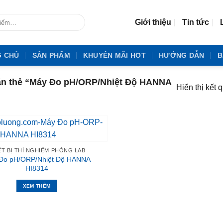
Giới thiệu
Tin tức
G CHỦ
SẢN PHẨM
KHUYẾN MÃI HOT
HƯỚNG DẪN
B
n thẻ “Máy Đo pH/ORP/Nhiệt Độ HANNA
Hiển thị kết 
ẾT BỊ THÍ NGHIỆM PHÒNG LAB
Đo pH/ORP/Nhiệt Độ HANNA
HI8314
XEM THÊM