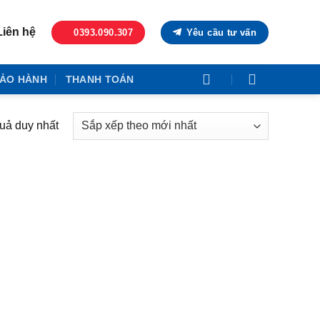
Liên hệ
0393.090.307
Yêu cầu tư vấn
ẢO HÀNH
THANH TOÁN
quả duy nhất