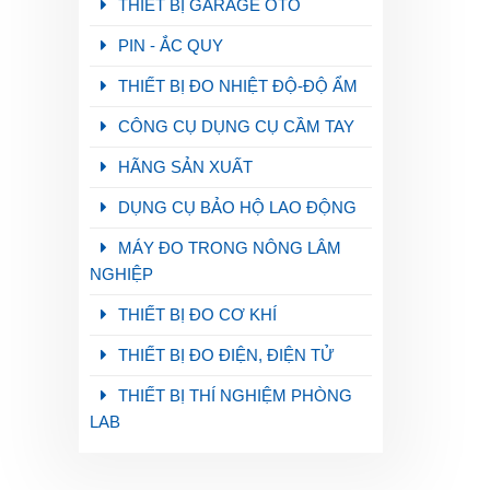
THIẾT BỊ GARAGE OTO
PIN - ẮC QUY
THIẾT BỊ ĐO NHIỆT ĐỘ-ĐỘ ẨM
CÔNG CỤ DỤNG CỤ CẦM TAY
HÃNG SẢN XUẤT
DỤNG CỤ BẢO HỘ LAO ĐỘNG
MÁY ĐO TRONG NÔNG LÂM
NGHIỆP
THIẾT BỊ ĐO CƠ KHÍ
THIẾT BỊ ĐO ĐIỆN, ĐIỆN TỬ
THIẾT BỊ THÍ NGHIỆM PHÒNG
LAB