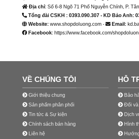
Địa chỉ
: Số 6-8 Ngõ 71 Phố Nguyễn Chính, P. Tân
Tổng đài CSKH : 0393.090.307
- KD Bảo Anh: 0
Website:
www.shopdoluong.com -
Email:
kd.b
Facebook
: https://www.facebook.com/shopdoluon
VỀ CHÚNG TÔI
HỖ T
Giới thiệu chung
Bảo hà
Sản phẩm phân phối
Đổi và 
Tin tức & Sự kiện
Dịch vụ
Chính sách bán hàng
Hình t
Liên hệ
Hướng