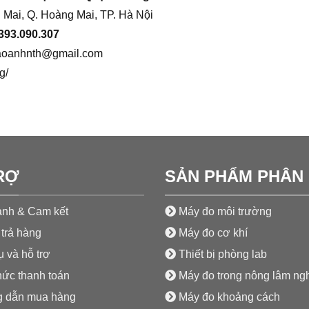
 Mai, Q. Hoàng Mai, TP. Hà Nội
393.090.307
aoanhnth@gmail.com
g/
RỢ
SẢN PHẨM PHÂN 
nh & Cam kết
Máy đo môi trường
trả hàng
Máy đo cơ khí
 và hỗ trợ
Thiết bị phòng lab
hức thanh toán
Máy đo trong nông lâm ng
 dẫn mua hàng
Máy đo khoảng cách