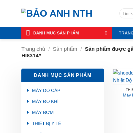
Bỏ
qua
Tìm
kiếm:
nội
dung
DANH MỤC SẢN PHẨM
TRAN
Trang chủ
/
Sản phẩm
/
Sản phẩm được gắ
HI8314”
DANH MỤC SẢN PHẨM
MÁY DÒ CÁP
THI
Máy 
MÁY ĐO KHÍ
MÁY BƠM
THIẾT BỊ Y TẾ