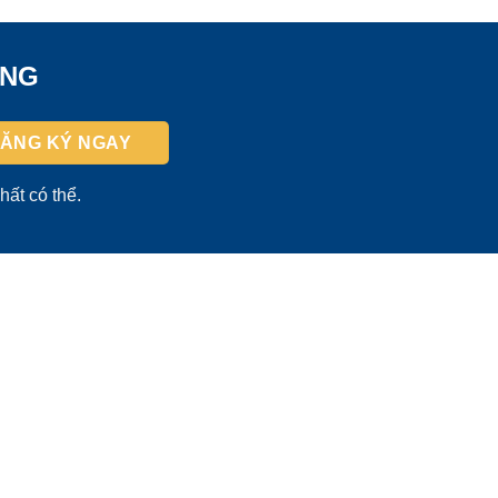
ỜNG
hất có thể.