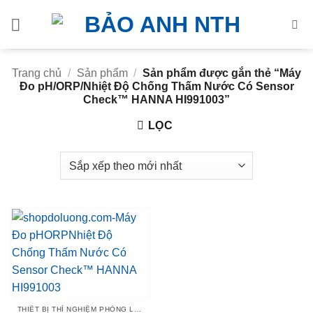
Bỏ
qua
nội
dung
Trang chủ
/
Sản phẩm
/
Sản phẩm được gắn thẻ “Máy
Đo pH/ORP/Nhiệt Độ Chống Thấm Nước Có Sensor
Check™ HANNA HI991003”
LỌC
THIẾT BỊ THÍ NGHIỆM PHÒNG LAB