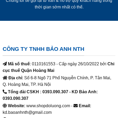
Chúng tôi sẽ gọi lại tư vấn & hỗ trợ quý khách hàng trong
thời gian sớm nhất có thể.
CÔNG TY TNHH BẢO ANH NTH
Mã số thuế
: 0110161553 - Cấp ngày 26/10/2022 bởi
Chi
cục thuế Quận Hoàng Mai
Địa chỉ
: Số 6-8 Ngõ 71 Phố Nguyễn Chính, P. Tân Mai,
Q. Hoàng Mai, TP. Hà Nội
Tổng đài CSKH : 0393.090.307
- KD Bảo Anh:
0393.090.307
Website:
www.shopdoluong.com -
Email:
kd.baoanhnth@gmail.com