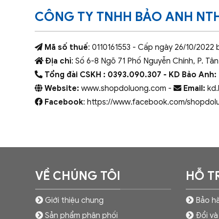
CÔNG TY TNHH BẢO ANH NT
Mã số thuế
: 0110161553 - Cấp ngày 26/10/2022 
Địa chỉ
: Số 6-8 Ngõ 71 Phố Nguyễn Chính, P. Tân
Tổng đài CSKH : 0393.090.307
- KD Bảo Anh:
Website:
www.shopdoluong.com -
Email:
kd.
Facebook
: https://www.facebook.com/shopdol
VỀ CHÚNG TÔI
HỖ T
Giới thiệu chung
Bảo hà
Sản phẩm phân phối
Đổi và