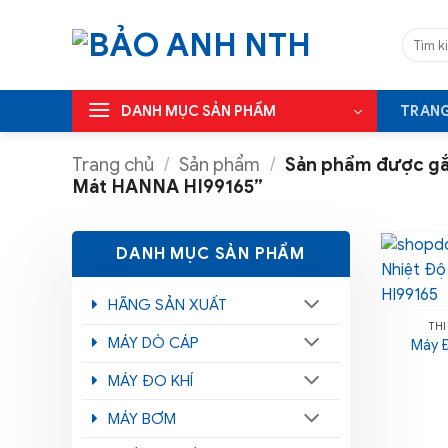
Bỏ
qua
Tìm
kiếm:
nội
dung
DANH MỤC SẢN PHẨM
TRAN
Trang chủ
/
Sản phẩm
/
Sản phẩm được gắ
Mát HANNA HI99165”
DANH MỤC SẢN PHẨM
HÃNG SẢN XUẤT
TH
MÁY DÒ CÁP
Máy Đ
MÁY ĐO KHÍ
MÁY BƠM