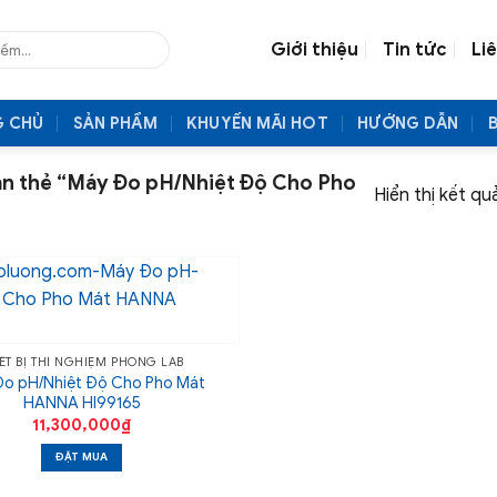
Giới thiệu
Tin tức
Li
G CHỦ
SẢN PHẨM
KHUYẾN MÃI HOT
HƯỚNG DẪN
n thẻ “Máy Đo pH/Nhiệt Độ Cho Pho
Hiển thị kết qu
IẾT BỊ THÍ NGHIỆM PHÒNG LAB
o pH/Nhiệt Độ Cho Pho Mát
HANNA HI99165
11,300,000
₫
ĐẶT MUA