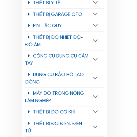
THIẾT BỊ Y TẾ
THIẾT BỊ GARAGE OTO
PIN - ẮC QUY
THIẾT BỊ ĐO NHIỆT ĐỘ-
ĐỘ ẨM
CÔNG CỤ DỤNG CỤ CẦM
TAY
DỤNG CỤ BẢO HỘ LAO
ĐỘNG
MÁY ĐO TRONG NÔNG
LÂM NGHIỆP
THIẾT BỊ ĐO CƠ KHÍ
THIẾT BỊ ĐO ĐIỆN, ĐIỆN
TỬ