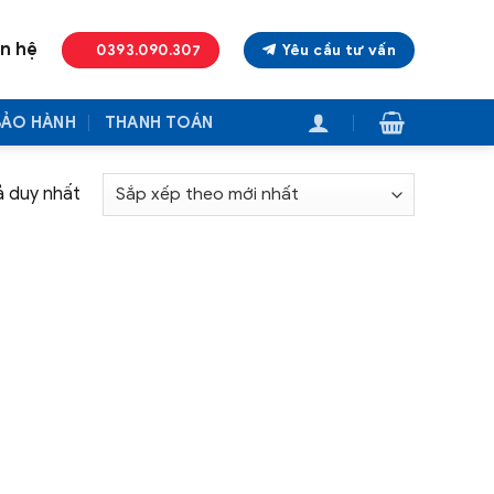
ên hệ
0393.090.307
Yêu cầu tư vấn
BẢO HÀNH
THANH TOÁN
ả duy nhất