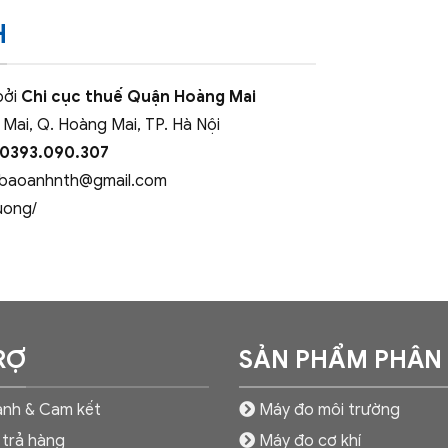
H
bởi
Chi cục thuế Quận Hoàng Mai
 Mai, Q. Hoàng Mai, TP. Hà Nội
 0393.090.307
baoanhnth@gmail.com
uong/
RỢ
SẢN PHẨM PHÂN
nh & Cam kết
Máy đo môi trường
 trả hàng
Máy đo cơ khí