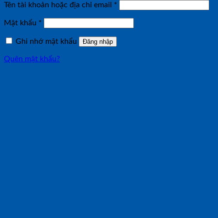
Bắt
Tên tài khoản hoặc địa chỉ email
*
buộc
Bắt
Mật khẩu
*
buộc
Ghi nhớ mật khẩu
Đăng nhập
Quên mật khẩu?