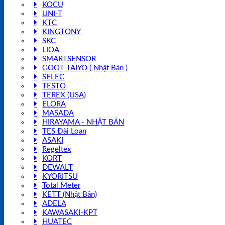
KOCU
UNI-T
KTC
KINGTONY
SKC
LIOA
SMARTSENSOR
GOOT TAIYO ( Nhật Bản )
SELEC
TESTO
TEREX (USA)
ELORA
MASADA
HIRAYAMA - NHẬT BẢN
TES Đài Loan
ASAKI
Regeltex
KORT
DEWALT
KYORITSU
Total Meter
KETT (Nhật Bản)
ADELA
KAWASAKI-KPT
HUATEC