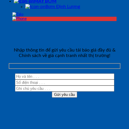
MÁY BƠM
Bơm Định Lượng
ĐĂNG KÝ TƯ VẤN
Nhập thông tin để gửi yêu cầu tải báo giá đầy đủ &
Chính sách về giá cạnh tranh nhất thị trường!
Đăng nhập