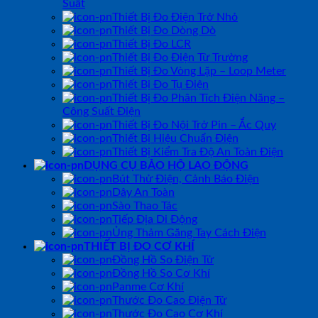
Suất
Thiết Bị Đo Điện Trở Nhỏ
Thiết Bị Đo Dòng Dò
Thiết Bị Đo LCR
Thiết Bị Đo Điện Từ Trường
Thiết Bị Đo Vòng Lặp – Loop Meter
Thiết Bị Đo Tụ Điện
Thiết Bị Đo Phân Tích Điện Năng –
Công Suất Điện
Thiết Bị Đo Nội Trở Pin – Ắc Quy
Thiết Bị Hiệu Chuẩn Điện
Thiết Bị Kiểm Tra Độ An Toàn Điện
DỤNG CỤ BẢO HỘ LAO ĐỘNG
Bút Thử Điện, Cảnh Báo Điện
Dây An Toàn
Sào Thao Tác
Tiếp Địa Di Động
Ủng Thảm Găng Tay Cách Điện
THIẾT BỊ ĐO CƠ KHÍ
Đồng Hồ So Điện Tử
Đồng Hồ So Cơ Khí
Panme Cơ Khí
Thước Đo Cao Điện Tử
Thước Đo Cao Cơ Khí