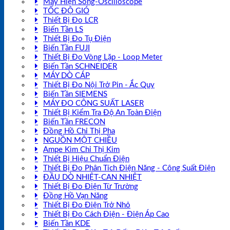
Máy Hiện Sóng-Oscilloscope
TỐC ĐỘ GIÓ
Thiết Bị Đo LCR
Biến Tần LS
Thiết Bị Đo Tụ Điện
Biến Tần FUJI
Thiết Bị Đo Vòng Lặp - Loop Meter
Biến Tần SCHNEIDER
MÁY DÒ CÁP
Thiết Bị Đo Nội Trở Pin - Ắc Quy
Biến Tần SIEMENS
MÁY ĐO CÔNG SUẤT LASER
Thiết Bị Kiểm Tra Độ An Toàn Điện
Biến Tần FRECON
Đồng Hồ Chỉ Thị Pha
NGUỒN MỘT CHIỀU
Ampe Kìm Chỉ Thị Kim
Thiết Bị Hiệu Chuẩn Điện
Thiết Bị Đo Phân Tích Điện Năng - Công Suất Điện
ĐẦU DÒ NHIỆT-CAN NHIỆT
Thiết Bị Đo Điện Từ Trường
Đồng Hồ Vạn Năng
Thiết Bị Đo Điện Trở Nhỏ
Thiết Bị Đo Cách Điện - Điện Áp Cao
Biến Tần KDE