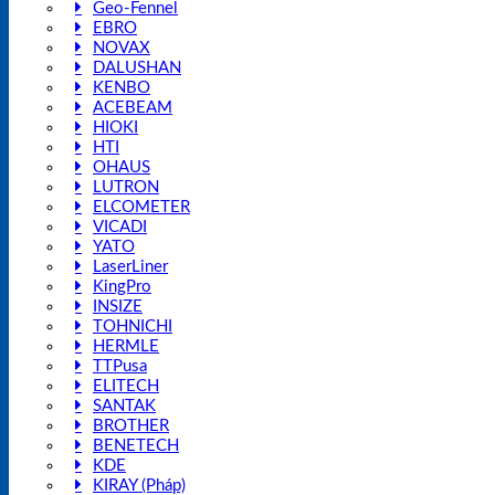
Geo-Fennel
EBRO
NOVAX
DALUSHAN
KENBO
ACEBEAM
HIOKI
HTI
OHAUS
LUTRON
ELCOMETER
VICADI
YATO
LaserLiner
KingPro
INSIZE
TOHNICHI
HERMLE
TTPusa
ELITECH
SANTAK
BROTHER
BENETECH
KDE
KIRAY (Pháp)