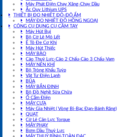
Máy Phát Điện Chạy Xăng-Chạy Dầu
Ắc Quy Lithium UPS
THIẾT BỊ ĐO NHIỆT ĐỘ-ĐỘ ẨM
MÁY ĐO NHIỆT ĐỘ HỒNG NGOẠI
CÔNG CỤ DỤNG CỤ CẦM TAY
Máy Hút Bụi
Bộ Cờ Lê Mỏ Lết
Ê Tô Đe Cơ Khí
Máy Hút Thiếc
MÁY BÀO
Cảo Thuỷ Lực-Cảo 2 Chấu-Cảo 3 Chấu-Vam
MÁY NÉN KHÍ
Bộ Tròng Khẩu Tuýp
Vật Tư Điện Lạnh
BÚA
MÁY BẮN ĐINH
Bộ Đồ Nghề Sửa Chữa
Ổ Cắm Điện
MÁY CƯA
Máy Gia Nhiệt ( Vòng Bi-Bạc Đạn-Bánh Răng)
QUẠT
Cờ Lê Cân Lực Torque
MÁY PHAY
Bơm Dầu Thuỷ Lực
MÁY THUỶ BÌNH-TOÀN ĐẠC