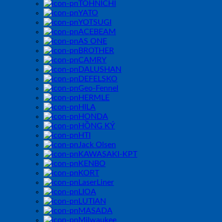
TOHNICHI
YATO
YOTSUGI
ACEBEAM
AS ONE
BROTHER
CAMRY
DALUSHAN
DEFELSKO
Geo-Fennel
HERMLE
HILA
HONDA
HỒNG KÝ
HTI
Jack Olsen
KAWASAKI-KPT
KENBO
KORT
LaserLiner
LIOA
LUTIAN
MASADA
Milwaukee