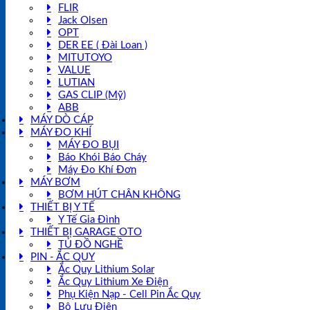
FLIR
Jack Olsen
OPT
DER EE ( Đài Loan )
MITUTOYO
VALUE
LUTIAN
GAS CLIP (Mỹ)
ABB
MÁY DÒ CÁP
MÁY ĐO KHÍ
MÁY ĐO BỤI
Báo Khói Báo Cháy
Máy Đo Khí Đơn
MÁY BƠM
BƠM HÚT CHÂN KHÔNG
THIẾT BỊ Y TẾ
Y Tế Gia Đình
THIẾT BỊ GARAGE OTO
TỦ ĐỒ NGHỀ
PIN - ẮC QUY
Ắc Quy Lithium Solar
Ắc Quy Lithium Xe Điện
Phụ Kiện Nạp - Cell Pin Ắc Quy
Bộ Lưu Điện