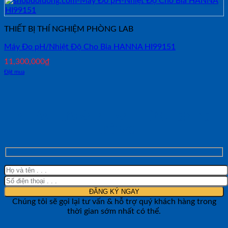
THIẾT BỊ THÍ NGHIỆM PHÒNG LAB
Máy Đo pH/Nhiệt Độ Cho Bia HANNA HI99151
11,300,000
₫
Đặt mua
NHẬN TƯ VẤN NHANH TỪ SHOP ĐO
LƯỜNG
Chúng tôi sẽ gọi lại tư vấn & hỗ trợ quý khách hàng trong
thời gian sớm nhất có thể.