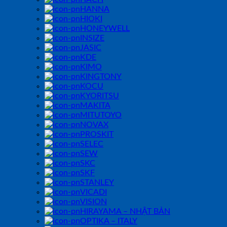
HANNA
HIOKI
HONEYWELL
INSIZE
JASIC
KDE
KIMO
KINGTONY
KOCU
KYORITSU
MAKITA
MITUTOYO
NOVAX
PROSKIT
SELEC
SEW
SKC
SKF
STANLEY
VICADI
VISION
HIRAYAMA – NHẬT BẢN
OPTIKA – ITALY