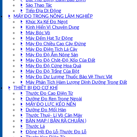
Sào Thao Tác
Tiếp Địa Di Động
MÁY ĐO TRONG NÔNG LÂM NGHIỆP
Khúc Xạ Kế Đo Ngọt
Kính Hiển Vi Chuyên Dụng
Máy Bóc Vỏ
Máy Đếm Hạt Tự Động
Máy Đo Chiều Cao Cây Đứng
Máy Đo Điện Tích Lá Cây
Máy Đo Độ Ẩm Nông Sản
Máy Đo Độ Chặt-Độ Xốp Của Đất
Máy Đo Độ Cứng Hoa Quả
Máy Đo Độ Trắng Của Bột
Máy Đo Dư Lượng Thuốc Bảo Vệ Thực Vật
Máy Phân Tích Hàm Lượng Dinh Dưỡng Trong Đất
THIẾT BỊ ĐO CƠ KHÍ
Thước Đo Cao Điện Tử
Dưỡng Đo Ren Trong Ngoài
MÁY ĐO LỰC KÉO NÉN
Dưỡng Đo Mối Hàn
Thước Thuỷ- Li Vô Cân Máy
BÀN MAP ( BÀN RÀ CHUẨN )
Thước Lá
Đồng Hồ Đo Lỗ-Thước Đo Lỗ