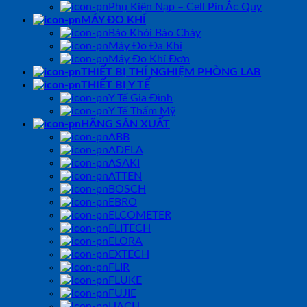
Phụ Kiện Nạp – Cell Pin Ắc Quy
MÁY ĐO KHÍ
Báo Khói Báo Cháy
Máy Đo Đa Khí
Máy Đo Khí Đơn
THIẾT BỊ THÍ NGHIỆM PHÒNG LAB
THIẾT BỊ Y TẾ
Y Tế Gia Đình
Y Tế Thẩm Mỹ
HÃNG SẢN XUẤT
ABB
ADELA
ASAKI
ATTEN
BOSCH
EBRO
ELCOMETER
ELITECH
ELORA
EXTECH
FLIR
FLUKE
FUJIE
HACH