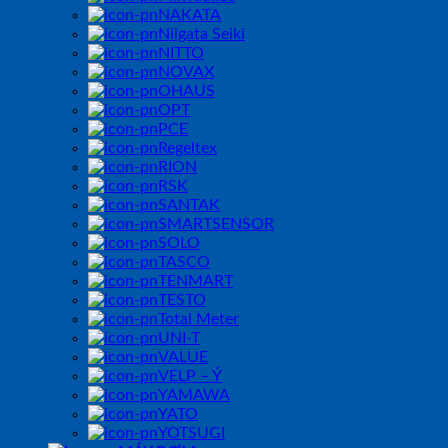
NAKATA
Niigata Seiki
NITTO
NOVAX
OHAUS
OPT
PCE
Regeltex
RION
RSK
SANTAK
SMARTSENSOR
SOLO
TASCO
TENMART
TESTO
Total Meter
UNI-T
VALUE
VELP – Ý
YAMAWA
YATO
YOTSUGI