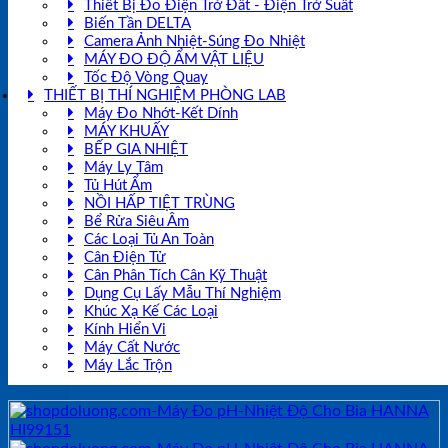
Thiết Bị Đo Điện Trở Đất - Điện Trở Suất
Biến Tần DELTA
Camera Ảnh Nhiệt-Súng Đo Nhiệt
MÁY ĐO ĐỘ ẨM VẬT LIỆU
Tốc Độ Vòng Quay
THIẾT BỊ THÍ NGHIỆM PHÒNG LAB
Máy Đo Nhớt-Kết Dính
MÁY KHUẤY
BẾP GIA NHIỆT
Máy Ly Tâm
Tủ Hút Ẩm
NỒI HẤP TIỆT TRÙNG
Bể Rửa Siêu Âm
Các Loại Tủ An Toàn
Cân Điện Tử
Cân Phân Tích Cân Kỹ Thuật
Dụng Cụ Lấy Mẫu Thí Nghiệm
Khúc Xạ Kế Các Loại
Kính Hiển Vi
Máy Cất Nước
Máy Lắc Trộn