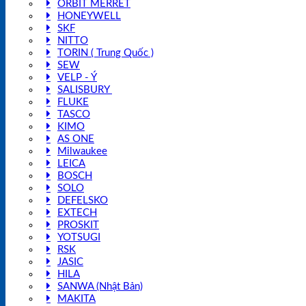
ORBIT MERRET
HONEYWELL
SKF
NITTO
TORIN ( Trung Quốc )
SEW
VELP - Ý
SALISBURY
FLUKE
TASCO
KIMO
AS ONE
Milwaukee
LEICA
BOSCH
SOLO
DEFELSKO
EXTECH
PROSKIT
YOTSUGI
RSK
JASIC
HILA
SANWA (Nhật Bản)
MAKITA