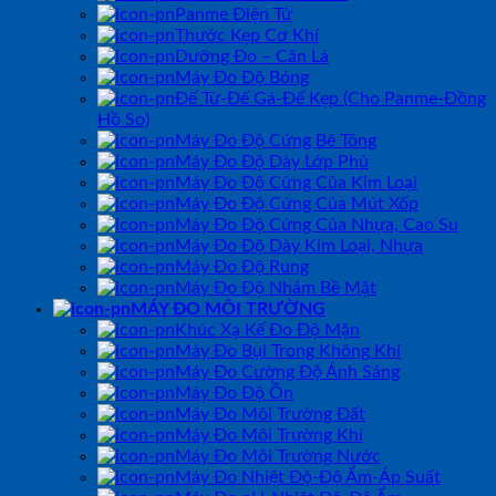
Panme Điện Tử
Thước Kẹp Cơ Khí
Dưỡng Đo – Căn Lá
Máy Đo Độ Bóng
Đế Từ-Đế Gá-Đế Kẹp (Cho Panme-Đồng
Hồ So)
Máy Đo Độ Cứng Bê Tông
Máy Đo Độ Dày Lớp Phủ
Máy Đo Độ Cứng Của Kim Loại
Máy Đo Độ Cứng Của Mút Xốp
Máy Đo Độ Cứng Của Nhựa, Cao Su
Máy Đo Độ Dày Kim Loại, Nhựa
Máy Đo Độ Rung
Máy Đo Độ Nhám Bề Mặt
MÁY ĐO MÔI TRƯỜNG
Khúc Xạ Kế Đo Độ Mặn
Máy Đo Bụi Trong Không Khí
Máy Đo Cường Độ Ánh Sáng
Máy Đo Độ Ồn
Máy Đo Môi Trường Đất
Máy Đo Môi Trường Khí
Máy Đo Môi Trường Nước
Máy Đo Nhiệt Độ-Độ Ẩm-Áp Suất