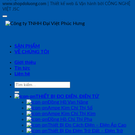
www.shopdoluong.com
| Thiết kế web & Vận hành bởi CÔNG NGHỆ
VIỆT JSC
SẢN PHẨM
VỀ CHÚNG TÔI
Giới thiệu
Tin tức
Liên hệ
Tìm
kiếm:
THIẾT BỊ ĐO ĐIỆN, ĐIỆN TỬ
Đồng Hồ Vạn Năng
Ampe Kìm Chỉ Thị Số
Ampe Kìm Chỉ Thị Kim
Đồng Hồ Chỉ Thị Pha
Thiết Bị Đo Cách Điện – Điện Áp Cao
Thiết Bị Đo Điện Trở Đất – Điện Trở