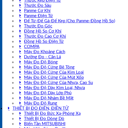
Thước Kẹp Điện Tử
Thước Đo Sâu
Panme Cơ Khí
Panme Điện Tử
Đế Từ-Đế Gá-Đế Kẹp (Cho Panme-Đồng Hồ So)
Thước Đo Góc
Đồng Hồ So Cơ Khí
Thước Đo Cao Cơ Khí
Đồng Hồ So Điện Tử
COMPA
Máy Đo Khoảng Cách
Dưỡng Đo - Căn Lá
Máy Đo Độ Bóng
Máy Đo Độ Cứng Bê Tông
Máy Đo Độ Cứng Của Kim Loại
Máy Đo Độ Cứng Của Mút Xốp
Máy Đo Độ Cứng Của Nhựa, Cao Su
Máy Đo Độ Dày Kim Loại, Nhựa
Máy Đo Độ Dày Lớp Phủ
Máy Đo Độ Nhám Bề Mặt
Máy Đo Độ Rung
THIẾT BỊ ĐO ĐIỆN, ĐIỆN TỬ
Thiết Bị Đo Bức Xạ-Phóng Xạ
Thiết Bị Đo Dòng Dò
Biến Tần MITSUBISHI