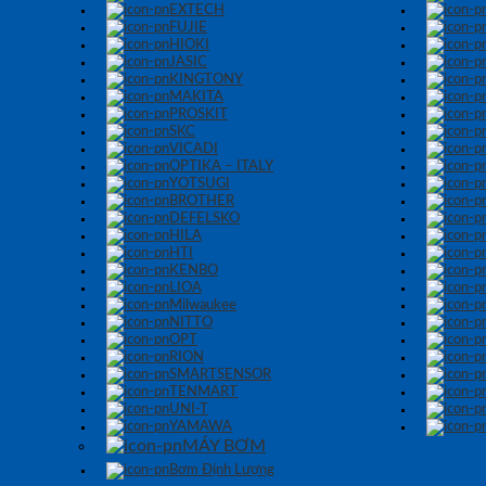
EXTECH
FUJIE
HIOKI
JASIC
KINGTONY
MAKITA
PROSKIT
SKC
VICADI
OPTIKA – ITALY
YOTSUGI
BROTHER
DEFELSKO
HILA
HTI
KENBO
LIOA
Milwaukee
NITTO
OPT
RION
SMARTSENSOR
TENMART
UNI-T
YAMAWA
MÁY BƠM
Bơm Định Lượng