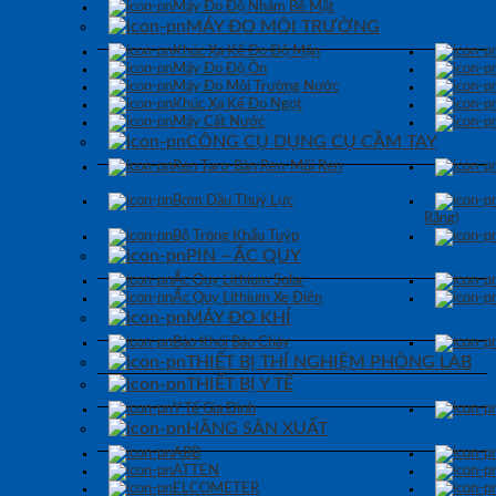
Máy Đo Độ Nhám Bề Mặt
MÁY ĐO MÔI TRƯỜNG
Khúc Xạ Kế Đo Độ Mặn
Máy Đo Độ Ồn
Máy Đo Môi Trường Nước
Khúc Xạ Kế Đo Ngọt
Máy Cất Nước
CÔNG CỤ DỤNG CỤ CẦM TAY
Ren Taro-Bàn Ren-Mũi Ren
Bơm Dầu Thuỷ Lực
Răng)
Bộ Tròng Khẩu Tuýp
PIN – ẮC QUY
Ắc Quy Lithium Solar
Ắc Quy Lithium Xe Điện
MÁY ĐO KHÍ
Báo Khói Báo Cháy
THIẾT BỊ THÍ NGHIỆM PHÒNG LAB
THIẾT BỊ Y TẾ
Y Tế Gia Đình
HÃNG SẢN XUẤT
ABB
ATTEN
ELCOMETER