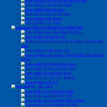
Máy Đo pH-Nhiệt Độ-Độ Ẩm
Khúc Xạ Kế Đo Ngọt
Bể Rửa Siêu Âm
Các Loại Tủ An Toàn
Máy Cất Nước
Máy Lắc Trộn
CÔNG CỤ DỤNG CỤ CẦM TAY
Ren Taro-Bàn Ren-Mũi Ren
Bộ Cờ Lê Mỏ Lết
Cảo Thuỷ Lực-Cảo 2 Chấu-Cảo 3 Chấu-
Vam
Bơm Dầu Thuỷ Lực
Máy Gia Nhiệt ( Vòng Bi-Bạc Đạn-Bánh
Răng)
Bộ Đồ Nghề Sửa Chữa
Bộ Tô Vít Lục Giác Sao
Bộ Tròng Khẩu Tuýp
Cờ Lê Cân Lực Torque
Máy Cắt Cỏ
PIN – ẮC QUY
Ắc Quy Lithium Solar
Ắc Quy Lithium UPS
Ắc Quy Lithium Viễn Thông
Ắc Quy Lithium Xe Điện