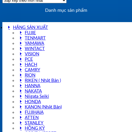
Danh mục sản phẩm
HÃNG SẢN XUẤT
FUJIE
TENMART
YAMAWA
WINTACT
VISION
PCE
HACH
CAMRY
RION
RIKEN ( Nhật Bản )
HANNA
NAKATA
Niigata Seiki
HONDA
KANON (Nhật Bản)
FUJIHAIA
ATTEN
STANLEY
HỒNG KÝ