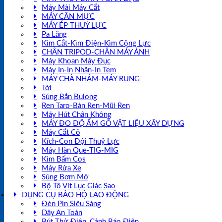
Máy Mài Máy Cắt
MÁY CÂN MỰC
MÁY ÉP THUỶ LỰC
Pa Lăng
Kìm Cắt-Kìm Điện-Kìm Cộng Lực
CHÂN TRIPOD-CHÂN MÁY ẢNH
Máy Khoan Máy Đục
Máy In-In Nhãn-In Tem
MÁY CHÀ NHÁM-MÁY RUNG
Tời
Súng Bắn Bulong
Ren Taro-Bàn Ren-Mũi Ren
Máy Hút Chân Không
MÁY ĐO ĐỘ ẨM GỖ VẬT LIỆU XÂY DỰNG
Máy Cắt Cỏ
Kích-Con Đội Thuỷ Lực
Máy Hàn Que-TIG-MIG
Kìm Bấm Cos
Máy Rửa Xe
Súng Bơm Mỡ
Bộ Tô Vít Lục Giác Sao
DỤNG CỤ BẢO HỘ LAO ĐỘNG
Đèn Pin Siêu Sáng
Dây An Toàn
Bút Thử Điện, Cảnh Báo Điện