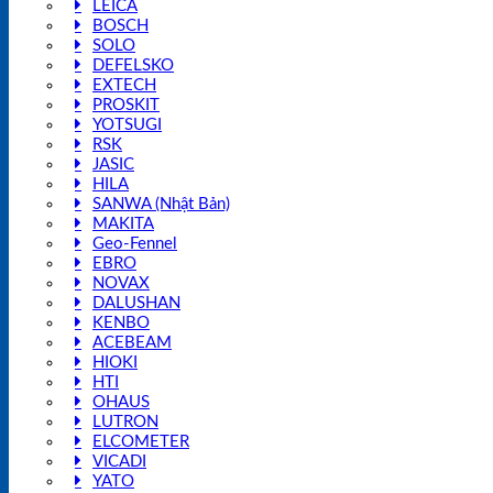
LEICA
BOSCH
SOLO
DEFELSKO
EXTECH
PROSKIT
YOTSUGI
RSK
JASIC
HILA
SANWA (Nhật Bản)
MAKITA
Geo-Fennel
EBRO
NOVAX
DALUSHAN
KENBO
ACEBEAM
HIOKI
HTI
OHAUS
LUTRON
ELCOMETER
VICADI
YATO