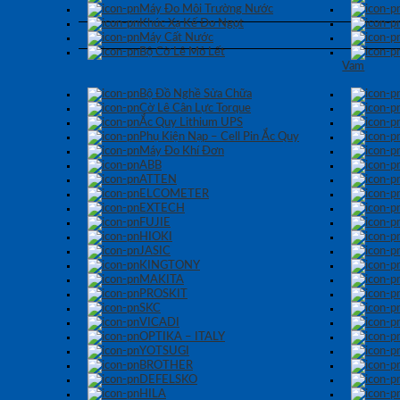
Máy Đo Môi Trường Nước
Khúc Xạ Kế Đo Ngọt
Máy Cất Nước
Bộ Cờ Lê Mỏ Lết
Vam
Bộ Đồ Nghề Sửa Chữa
Cờ Lê Cân Lực Torque
Ắc Quy Lithium UPS
Phụ Kiện Nạp – Cell Pin Ắc Quy
Máy Đo Khí Đơn
ABB
ATTEN
ELCOMETER
EXTECH
FUJIE
HIOKI
JASIC
KINGTONY
MAKITA
PROSKIT
SKC
VICADI
OPTIKA – ITALY
YOTSUGI
BROTHER
DEFELSKO
HILA