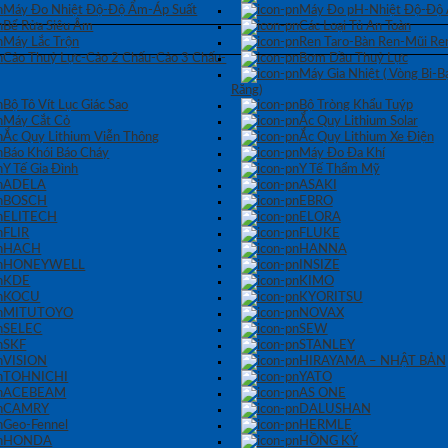
Máy Đo Nhiệt Độ-Độ Ẩm-Áp Suất
Máy Đo pH-Nhiệt Độ-Độ
Bể Rửa Siêu Âm
Các Loại Tủ An Toàn
Máy Lắc Trộn
Ren Taro-Bàn Ren-Mũi Re
Cảo Thuỷ Lực-Cảo 2 Chấu-Cảo 3 Chấu-
Bơm Dầu Thuỷ Lực
Máy Gia Nhiệt ( Vòng Bi-
Răng)
Bộ Tô Vít Lục Giác Sao
Bộ Tròng Khẩu Tuýp
Máy Cắt Cỏ
Ắc Quy Lithium Solar
Ắc Quy Lithium Viễn Thông
Ắc Quy Lithium Xe Điện
Báo Khói Báo Cháy
Máy Đo Đa Khí
Y Tế Gia Đình
Y Tế Thẩm Mỹ
ADELA
ASAKI
BOSCH
EBRO
ELITECH
ELORA
FLIR
FLUKE
HACH
HANNA
HONEYWELL
INSIZE
KDE
KIMO
KOCU
KYORITSU
MITUTOYO
NOVAX
SELEC
SEW
SKF
STANLEY
VISION
HIRAYAMA – NHẬT BẢN
TOHNICHI
YATO
ACEBEAM
AS ONE
CAMRY
DALUSHAN
Geo-Fennel
HERMLE
HONDA
HỒNG KÝ