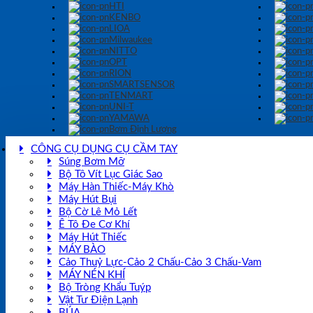
HTI
KENBO
LIOA
Milwaukee
NITTO
OPT
RION
SMARTSENSOR
TENMART
UNI-T
YAMAWA
Bơm Định Lượng
CÔNG CỤ DỤNG CỤ CẦM TAY
Súng Bơm Mỡ
Bộ Tô Vít Lục Giác Sao
Máy Hàn Thiếc-Máy Khò
Máy Hút Bụi
Bộ Cờ Lê Mỏ Lết
Ê Tô Đe Cơ Khí
Máy Hút Thiếc
MÁY BÀO
Cảo Thuỷ Lực-Cảo 2 Chấu-Cảo 3 Chấu-Vam
MÁY NÉN KHÍ
Bộ Tròng Khẩu Tuýp
Vật Tư Điện Lạnh
BÚA