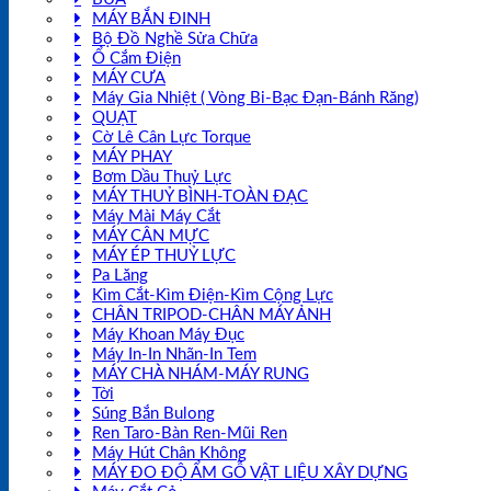
MÁY BẮN ĐINH
Bộ Đồ Nghề Sửa Chữa
Ổ Cắm Điện
MÁY CƯA
Máy Gia Nhiệt ( Vòng Bi-Bạc Đạn-Bánh Răng)
QUẠT
Cờ Lê Cân Lực Torque
MÁY PHAY
Bơm Dầu Thuỷ Lực
MÁY THUỶ BÌNH-TOÀN ĐẠC
Máy Mài Máy Cắt
MÁY CÂN MỰC
MÁY ÉP THUỶ LỰC
Pa Lăng
Kìm Cắt-Kìm Điện-Kìm Cộng Lực
CHÂN TRIPOD-CHÂN MÁY ẢNH
Máy Khoan Máy Đục
Máy In-In Nhãn-In Tem
MÁY CHÀ NHÁM-MÁY RUNG
Tời
Súng Bắn Bulong
Ren Taro-Bàn Ren-Mũi Ren
Máy Hút Chân Không
MÁY ĐO ĐỘ ẨM GỖ VẬT LIỆU XÂY DỰNG