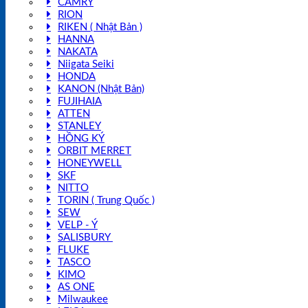
CAMRY
RION
RIKEN ( Nhật Bản )
HANNA
NAKATA
Niigata Seiki
HONDA
KANON (Nhật Bản)
FUJIHAIA
ATTEN
STANLEY
HỒNG KÝ
ORBIT MERRET
HONEYWELL
SKF
NITTO
TORIN ( Trung Quốc )
SEW
VELP - Ý
SALISBURY
FLUKE
TASCO
KIMO
AS ONE
Milwaukee