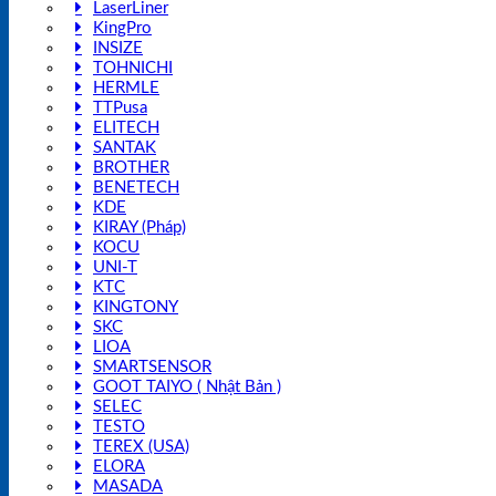
LaserLiner
KingPro
INSIZE
TOHNICHI
HERMLE
TTPusa
ELITECH
SANTAK
BROTHER
BENETECH
KDE
KIRAY (Pháp)
KOCU
UNI-T
KTC
KINGTONY
SKC
LIOA
SMARTSENSOR
GOOT TAIYO ( Nhật Bản )
SELEC
TESTO
TEREX (USA)
ELORA
MASADA