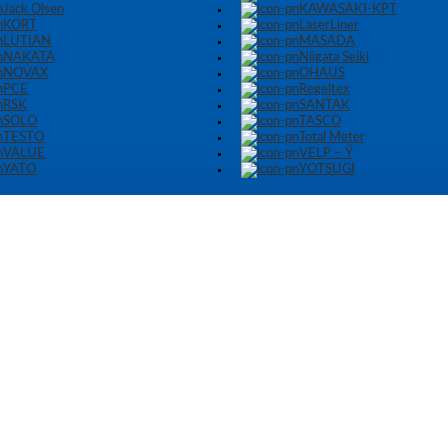
Jack Olsen
KAWASAKI-KPT
KORT
LaserLiner
LUTIAN
MASADA
NAKATA
Niigata Seiki
NOVAX
OHAUS
PCE
Regeltex
RSK
SANTAK
SOLO
TASCO
TESTO
Total Meter
VALUE
VELP – Ý
YATO
YOTSUGI