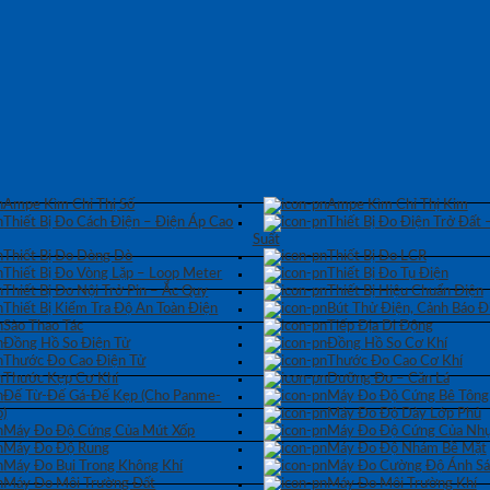
Ampe Kìm Chỉ Thị Số
Ampe Kìm Chỉ Thị Kim
Thiết Bị Đo Cách Điện – Điện Áp Cao
Thiết Bị Đo Điện Trở Đất 
Suất
Thiết Bị Đo Dòng Dò
Thiết Bị Đo LCR
Thiết Bị Đo Vòng Lặp – Loop Meter
Thiết Bị Đo Tụ Điện
Thiết Bị Đo Nội Trở Pin – Ắc Quy
Thiết Bị Hiệu Chuẩn Điện
Thiết Bị Kiểm Tra Độ An Toàn Điện
Bút Thử Điện, Cảnh Báo Đ
Sào Thao Tác
Tiếp Địa Di Động
Đồng Hồ So Điện Tử
Đồng Hồ So Cơ Khí
Thước Đo Cao Điện Tử
Thước Đo Cao Cơ Khí
Thước Kẹp Cơ Khí
Dưỡng Đo – Căn Lá
Đế Từ-Đế Gá-Đế Kẹp (Cho Panme-
Máy Đo Độ Cứng Bê Tông
)
Máy Đo Độ Dày Lớp Phủ
Máy Đo Độ Cứng Của Mút Xốp
Máy Đo Độ Cứng Của Nhự
Máy Đo Độ Rung
Máy Đo Độ Nhám Bề Mặt
Máy Đo Bụi Trong Không Khí
Máy Đo Cường Độ Ánh S
Máy Đo Môi Trường Đất
Máy Đo Môi Trường Khí