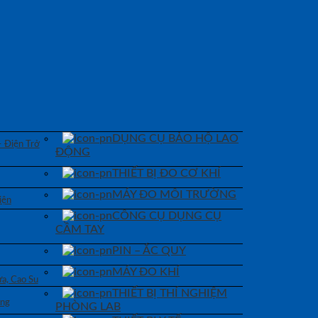
DỤNG CỤ BẢO HỘ LAO
– Điện Trở
ĐỘNG
THIẾT BỊ ĐO CƠ KHÍ
MÁY ĐO MÔI TRƯỜNG
iện
CÔNG CỤ DỤNG CỤ
CẦM TAY
PIN – ẮC QUY
MÁY ĐO KHÍ
a, Cao Su
THIẾT BỊ THÍ NGHIỆM
áng
PHÒNG LAB