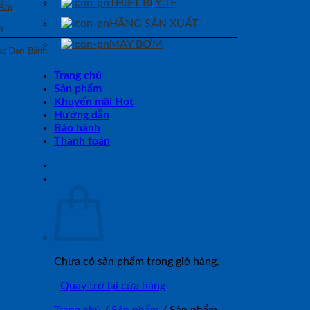
THIẾT BỊ Y TẾ
 Ẩm
HÃNG SẢN XUẤT
n
MÁY BƠM
Bạc Đạn-Bánh
Trang chủ
Sản phẩm
Khuyến mãi Hot
Hướng dẫn
Bảo hành
Thanh toán
Chưa có sản phẩm trong giỏ hàng.
Quay trở lại cửa hàng