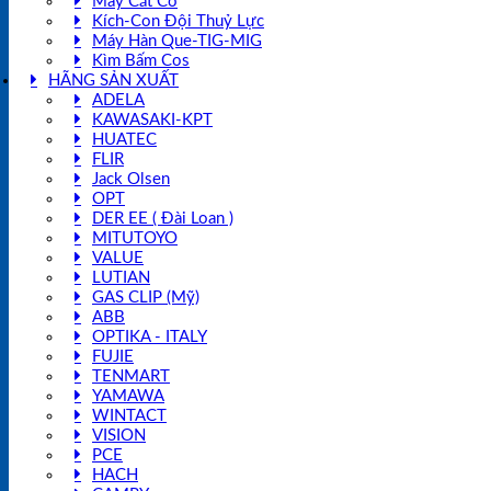
Máy Cắt Cỏ
Kích-Con Đội Thuỷ Lực
Máy Hàn Que-TIG-MIG
Kìm Bấm Cos
HÃNG SẢN XUẤT
ADELA
KAWASAKI-KPT
HUATEC
FLIR
Jack Olsen
OPT
DER EE ( Đài Loan )
MITUTOYO
VALUE
LUTIAN
GAS CLIP (Mỹ)
ABB
OPTIKA - ITALY
FUJIE
TENMART
YAMAWA
WINTACT
VISION
PCE
HACH