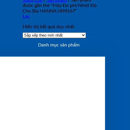
Trang chủ
/
Sản phẩm
/
Sản phẩm
được gắn thẻ “Máy Đo pH/Nhiệt Độ
Cho Bia HANNA HI98167”
Lọc
Hiển thị kết quả duy nhất
Danh mục sản phẩm