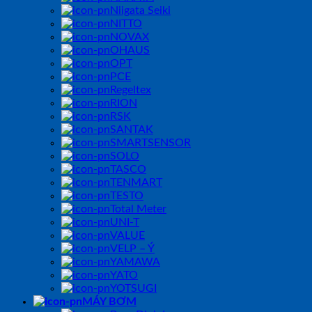
Niigata Seiki
NITTO
NOVAX
OHAUS
OPT
PCE
Regeltex
RION
RSK
SANTAK
SMARTSENSOR
SOLO
TASCO
TENMART
TESTO
Total Meter
UNI-T
VALUE
VELP – Ý
YAMAWA
YATO
YOTSUGI
MÁY BƠM