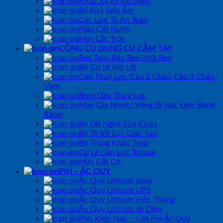
Khúc Xạ Kế Đo Ngọt
Bể Rửa Siêu Âm
Các Loại Tủ An Toàn
Máy Cất Nước
Máy Lắc Trộn
CÔNG CỤ DỤNG CỤ CẦM TAY
Ren Taro-Bàn Ren-Mũi Ren
Bộ Cờ Lê Mỏ Lết
Cảo Thuỷ Lực-Cảo 2 Chấu-Cảo 3 Chấu-
Vam
Bơm Dầu Thuỷ Lực
Máy Gia Nhiệt ( Vòng Bi-Bạc Đạn-Bánh
Răng)
Bộ Đồ Nghề Sửa Chữa
Bộ Tô Vít Lục Giác Sao
Bộ Tròng Khẩu Tuýp
Cờ Lê Cân Lực Torque
Máy Cắt Cỏ
PIN – ẮC QUY
Ắc Quy Lithium Solar
Ắc Quy Lithium UPS
Ắc Quy Lithium Viễn Thông
Ắc Quy Lithium Xe Điện
Phụ Kiện Nạp – Cell Pin Ắc Quy