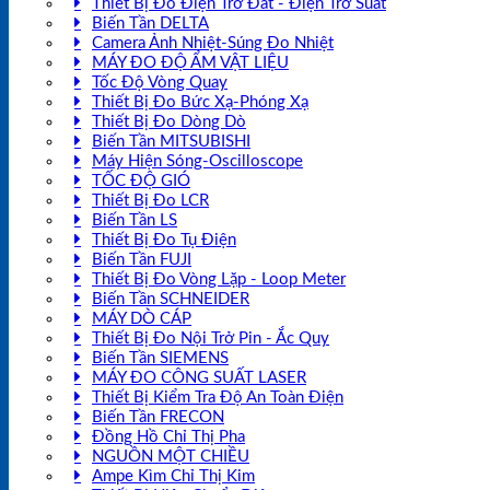
Thiết Bị Đo Điện Trở Đất - Điện Trở Suất
Biến Tần DELTA
Camera Ảnh Nhiệt-Súng Đo Nhiệt
MÁY ĐO ĐỘ ẨM VẬT LIỆU
Tốc Độ Vòng Quay
Thiết Bị Đo Bức Xạ-Phóng Xạ
Thiết Bị Đo Dòng Dò
Biến Tần MITSUBISHI
Máy Hiện Sóng-Oscilloscope
TỐC ĐỘ GIÓ
Thiết Bị Đo LCR
Biến Tần LS
Thiết Bị Đo Tụ Điện
Biến Tần FUJI
Thiết Bị Đo Vòng Lặp - Loop Meter
Biến Tần SCHNEIDER
MÁY DÒ CÁP
Thiết Bị Đo Nội Trở Pin - Ắc Quy
Biến Tần SIEMENS
MÁY ĐO CÔNG SUẤT LASER
Thiết Bị Kiểm Tra Độ An Toàn Điện
Biến Tần FRECON
Đồng Hồ Chỉ Thị Pha
NGUỒN MỘT CHIỀU
Ampe Kìm Chỉ Thị Kim