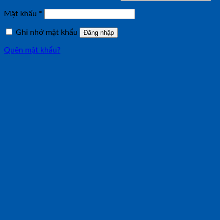
buộc
Bắt
Mật khẩu
*
buộc
Ghi nhớ mật khẩu
Đăng nhập
Quên mật khẩu?