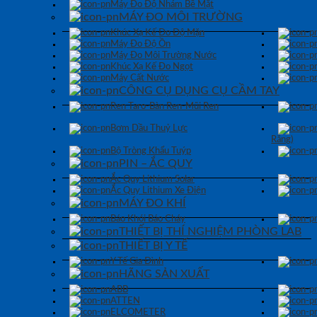
Máy Đo Độ Nhám Bề Mặt
MÁY ĐO MÔI TRƯỜNG
Khúc Xạ Kế Đo Độ Mặn
Máy Đo Độ Ồn
Máy Đo Môi Trường Nước
Khúc Xạ Kế Đo Ngọt
Máy Cất Nước
CÔNG CỤ DỤNG CỤ CẦM TAY
Ren Taro-Bàn Ren-Mũi Ren
Bơm Dầu Thuỷ Lực
Răng)
Bộ Tròng Khẩu Tuýp
PIN – ẮC QUY
Ắc Quy Lithium Solar
Ắc Quy Lithium Xe Điện
MÁY ĐO KHÍ
Báo Khói Báo Cháy
THIẾT BỊ THÍ NGHIỆM PHÒNG LAB
THIẾT BỊ Y TẾ
Y Tế Gia Đình
HÃNG SẢN XUẤT
ABB
ATTEN
ELCOMETER