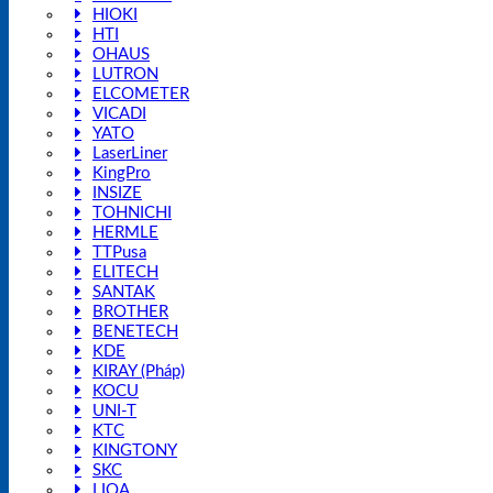
HIOKI
HTI
OHAUS
LUTRON
ELCOMETER
VICADI
YATO
LaserLiner
KingPro
INSIZE
TOHNICHI
HERMLE
TTPusa
ELITECH
SANTAK
BROTHER
BENETECH
KDE
KIRAY (Pháp)
KOCU
UNI-T
KTC
KINGTONY
SKC
LIOA