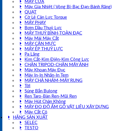
MÁY CƯA
Máy Gia Nhiệt ( Vòng Bi-Bạc Đạn-Bánh Răng)
QUẠT
Cờ Lê Cân Lực Torque
MÁY PHAY
Bơm Dầu Thuỷ Lực
MÁY THUỶ BÌNH-TOÀN ĐẠC
Máy Mài Máy Cắt
MÁY CÂN MỰC
MÁY ÉP THUỶ LỰC
Pa Lăng
Kìm Cắt-Kìm Điện-Kìm Cộng Lực
CHÂN TRIPOD-CHÂN MÁY ẢNH
Máy Khoan Máy Đục
Máy In-In Nhãn-In Tem
MÁY CHÀ NHÁM-MÁY RUNG
Tời
Súng Bắn Bulong
Ren Taro-Bàn Ren-Mũi Ren
Máy Hút Chân Không
MÁY ĐO ĐỘ ẨM GỖ VẬT LIỆU XÂY DỰNG
Máy Cắt Cỏ
HÃNG SẢN XUẤT
SELEC
TESTO