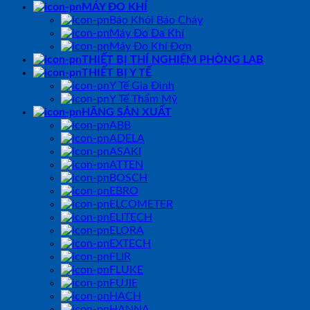
MÁY ĐO KHÍ
Báo Khói Báo Cháy
Máy Đo Đa Khí
Máy Đo Khí Đơn
THIẾT BỊ THÍ NGHIỆM PHÒNG LAB
THIẾT BỊ Y TẾ
Y Tế Gia Đình
Y Tế Thẩm Mỹ
HÃNG SẢN XUẤT
ABB
ADELA
ASAKI
ATTEN
BOSCH
EBRO
ELCOMETER
ELITECH
ELORA
EXTECH
FLIR
FLUKE
FUJIE
HACH
HANNA