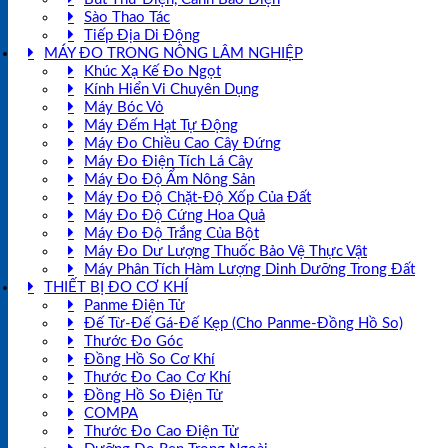
Sào Thao Tác
Tiếp Địa Di Động
MÁY ĐO TRONG NÔNG LÂM NGHIỆP
Khúc Xạ Kế Đo Ngọt
Kính Hiển Vi Chuyên Dụng
Máy Bóc Vỏ
Máy Đếm Hạt Tự Động
Máy Đo Chiều Cao Cây Đứng
Máy Đo Điện Tích Lá Cây
Máy Đo Độ Ẩm Nông Sản
Máy Đo Độ Chặt-Độ Xốp Của Đất
Máy Đo Độ Cứng Hoa Quả
Máy Đo Độ Trắng Của Bột
Máy Đo Dư Lượng Thuốc Bảo Vệ Thực Vật
Máy Phân Tích Hàm Lượng Dinh Dưỡng Trong Đất
THIẾT BỊ ĐO CƠ KHÍ
Panme Điện Tử
Đế Từ-Đế Gá-Đế Kẹp (Cho Panme-Đồng Hồ So)
Thước Đo Góc
Đồng Hồ So Cơ Khí
Thước Đo Cao Cơ Khí
Đồng Hồ So Điện Tử
COMPA
Thước Đo Cao Điện Tử