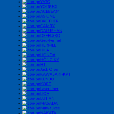
YATO
YOTSUGI
ACEBEAM
AS ONE
BROTHER
CAMRY
DALUSHAN
DEFELSKO
Geo-Fennel
HERMLE
HILA
HONDA
HỒNG KÝ
HTI
Jack Olsen
KAWASAKI-KPT
KENBO
KORT
LaserLiner
LIOA
LUTIAN
MASADA
Milwaukee
NAKATA