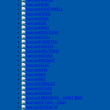
HIOKI
HONEYWELL
INSIZE
JASIC
KDE
KIMO
KINGTONY
KOCU
KYORITSU
MAKITA
MITUTOYO
NOVAX
PROSKIT
SELEC
SEW
SKC
SKF
STANLEY
VICADI
VISION
HIRAYAMA – NHẬT BẢN
OPTIKA – ITALY
TOHNICHI