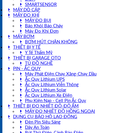
SMARTSENSOR
MÁY DÒ CÁP
MÁY ĐO KHÍ
MÁY ĐO BỤI
Báo Khói Báo Cháy
Máy Đo Khí Đơn
MÁY BƠM
BƠM HÚT CHÂN KHÔNG
THIẾT BỊ Y TẾ
Y Tế Thẩm Mỹ
THIẾT BỊ GARAGE OTO
TỦ ĐỒ NGHỀ
PIN - ẮC QUY
Máy Phát Điện Chạy Xăng-Chạy Dầu
Ắc Quy Lithium UPS
Ắc Quy Lithium Viễn Thông
Ắc Quy Lithium Solar
Ắc Quy Lithium Xe Điện
Phụ Kiện Nạp - Cell Pin Ắc Quy
THIẾT BỊ ĐO NHIỆT ĐỘ-ĐỘ ẨM
MÁY ĐO NHIỆT ĐỘ HỒNG NGOẠI
DỤNG CỤ BẢO HỘ LAO ĐỘNG
Đèn Pin Siêu Sáng
Dây An Toàn
Bút Thử Điện, Cảnh Báo Điện