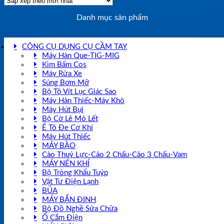
Danh mục sản phẩm
CÔNG CỤ DỤNG CỤ CẦM TAY
Máy Hàn Que-TIG-MIG
Kìm Bấm Cos
Máy Rửa Xe
Súng Bơm Mỡ
Bộ Tô Vít Lục Giác Sao
Máy Hàn Thiếc-Máy Khò
Máy Hút Bụi
Bộ Cờ Lê Mỏ Lết
Ê Tô Đe Cơ Khí
Máy Hút Thiếc
MÁY BÀO
Cảo Thuỷ Lực-Cảo 2 Chấu-Cảo 3 Chấu-Vam
MÁY NÉN KHÍ
Bộ Tròng Khẩu Tuýp
Vật Tư Điện Lạnh
BÚA
MÁY BẮN ĐINH
Bộ Đồ Nghề Sửa Chữa
Ổ Cắm Điện