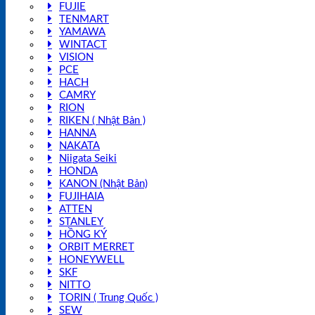
FUJIE
TENMART
YAMAWA
WINTACT
VISION
PCE
HACH
CAMRY
RION
RIKEN ( Nhật Bản )
HANNA
NAKATA
Niigata Seiki
HONDA
KANON (Nhật Bản)
FUJIHAIA
ATTEN
STANLEY
HỒNG KÝ
ORBIT MERRET
HONEYWELL
SKF
NITTO
TORIN ( Trung Quốc )
SEW