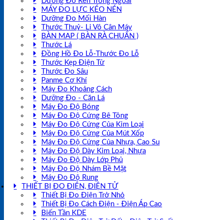
Dưỡng Đo Ren Trong Ngoài
MÁY ĐO LỰC KÉO NÉN
Dưỡng Đo Mối Hàn
Thước Thuỷ- Li Vô Cân Máy
BÀN MAP ( BÀN RÀ CHUẨN )
Thước Lá
Đồng Hồ Đo Lỗ-Thước Đo Lỗ
Thước Kẹp Điện Tử
Thước Đo Sâu
Panme Cơ Khí
Máy Đo Khoảng Cách
Dưỡng Đo - Căn Lá
Máy Đo Độ Bóng
Máy Đo Độ Cứng Bê Tông
Máy Đo Độ Cứng Của Kim Loại
Máy Đo Độ Cứng Của Mút Xốp
Máy Đo Độ Cứng Của Nhựa, Cao Su
Máy Đo Độ Dày Kim Loại, Nhựa
Máy Đo Độ Dày Lớp Phủ
Máy Đo Độ Nhám Bề Mặt
Máy Đo Độ Rung
THIẾT BỊ ĐO ĐIỆN, ĐIỆN TỬ
Thiết Bị Đo Điện Trở Nhỏ
Thiết Bị Đo Cách Điện - Điện Áp Cao
Biến Tần KDE