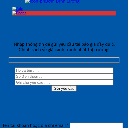
Bơm Định Lượng
ĐĂNG KÝ TƯ VẤN
Nhập thông tin để gửi yêu cầu tải báo giá đầy đủ &
Chính sách về giá cạnh tranh nhất thị trường!
Đăng nhập
Bắt
Tên tài khoản hoặc địa chỉ email
*