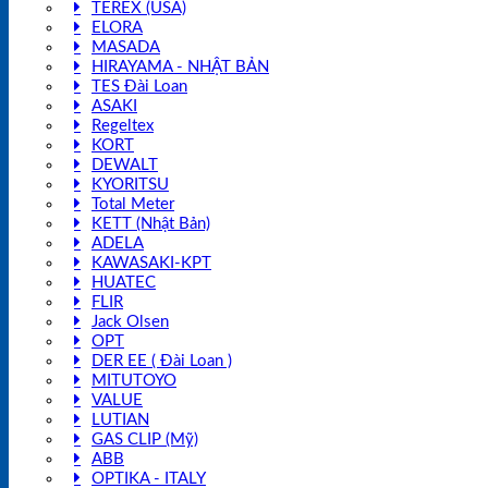
TEREX (USA)
ELORA
MASADA
HIRAYAMA - NHẬT BẢN
TES Đài Loan
ASAKI
Regeltex
KORT
DEWALT
KYORITSU
Total Meter
KETT (Nhật Bản)
ADELA
KAWASAKI-KPT
HUATEC
FLIR
Jack Olsen
OPT
DER EE ( Đài Loan )
MITUTOYO
VALUE
LUTIAN
GAS CLIP (Mỹ)
ABB
OPTIKA - ITALY