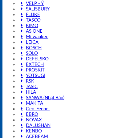
VELP - Ý
SALISBURY
FLUKE
TASCO
KIMO
AS ONE
Milwaukee
LEICA
BOSCH
SOLO
DEFELSKO
EXTECH
PROSKIT
YOTSUGI
RSK
JASIC
HILA
SANWA (Nhật Bản)
MAKITA
Geo-Fennel
EBRO
NOVAX
DALUSHAN
KENBO
ACEBEAM