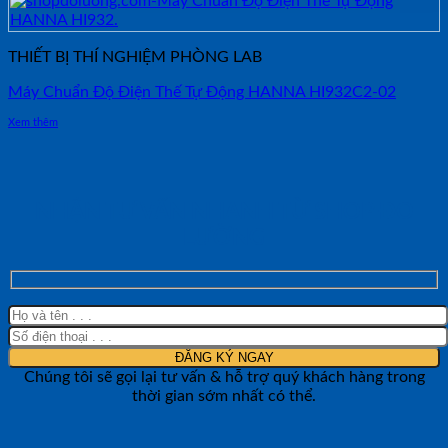
THIẾT BỊ THÍ NGHIỆM PHÒNG LAB
Máy Chuẩn Độ Điện Thế Tự Động HANNA HI932C2-02
Xem thêm
NHẬN TƯ VẤN NHANH TỪ SHOP ĐO
LƯỜNG
Chúng tôi sẽ gọi lại tư vấn & hỗ trợ quý khách hàng trong
thời gian sớm nhất có thể.