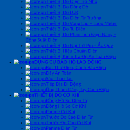
Thiết Bị Đo Điện Trở Nhỏ
Thiết Bị Đo Dòng Dò
Thiết Bị Đo LCR
Thiết Bị Đo Điện Từ Trường
Thiết Bị Đo Vòng Lặp – Loop Meter
Thiết Bị Đo Tụ Điện
Thiết Bị Đo Phân Tích Điện Năng –
Công Suất Điện
Thiết Bị Đo Nội Trở Pin – Ắc Quy
Thiết Bị Hiệu Chuẩn Điện
Thiết Bị Kiểm Tra Độ An Toàn Điện
DỤNG CỤ BẢO HỘ LAO ĐỘNG
Bút Thử Điện, Cảnh Báo Điện
Dây An Toàn
Sào Thao Tác
Tiếp Địa Di Động
Ủng Thảm Găng Tay Cách Điện
THIẾT BỊ ĐO CƠ KHÍ
Đồng Hồ So Điện Tử
Đồng Hồ So Cơ Khí
Panme Cơ Khí
Thước Đo Cao Điện Tử
Thước Đo Cao Cơ Khí
Panme Điện Tử