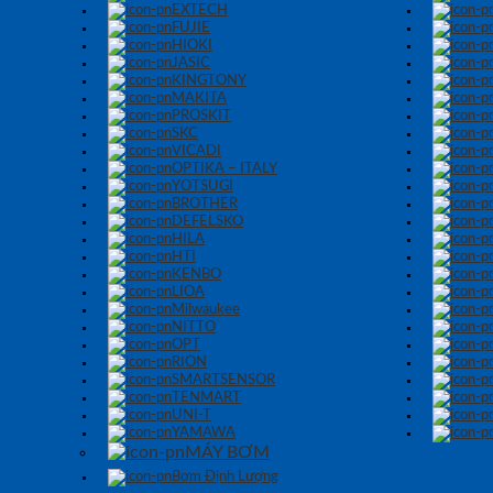
EXTECH
FUJIE
HIOKI
JASIC
KINGTONY
MAKITA
PROSKIT
SKC
VICADI
OPTIKA – ITALY
YOTSUGI
BROTHER
DEFELSKO
HILA
HTI
KENBO
LIOA
Milwaukee
NITTO
OPT
RION
SMARTSENSOR
TENMART
UNI-T
YAMAWA
MÁY BƠM
Bơm Định Lượng