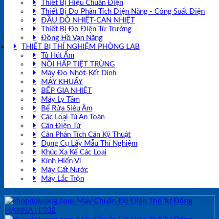
Thiết Bị Hiệu Chuẩn Điện
Thiết Bị Đo Phân Tích Điện Năng - Công Suất Điện
ĐẦU DÒ NHIỆT-CAN NHIỆT
Thiết Bị Đo Điện Từ Trường
Đồng Hồ Vạn Năng
THIẾT BỊ THÍ NGHIỆM PHÒNG LAB
Tủ Hút Ẩm
NỒI HẤP TIỆT TRÙNG
Máy Đo Nhớt-Kết Dính
MÁY KHUẤY
BẾP GIA NHIỆT
Máy Ly Tâm
Bể Rửa Siêu Âm
Các Loại Tủ An Toàn
Cân Điện Tử
Cân Phân Tích Cân Kỹ Thuật
Dụng Cụ Lấy Mẫu Thí Nghiệm
Khúc Xạ Kế Các Loại
Kính Hiển Vi
Máy Cất Nước
Máy Lắc Trộn