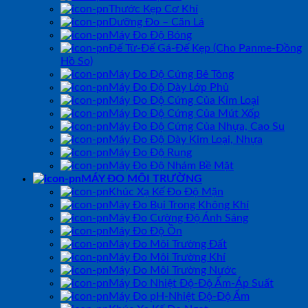
Thước Kẹp Cơ Khí
Dưỡng Đo – Căn Lá
Máy Đo Độ Bóng
Đế Từ-Đế Gá-Đế Kẹp (Cho Panme-Đồng
Hồ So)
Máy Đo Độ Cứng Bê Tông
Máy Đo Độ Dày Lớp Phủ
Máy Đo Độ Cứng Của Kim Loại
Máy Đo Độ Cứng Của Mút Xốp
Máy Đo Độ Cứng Của Nhựa, Cao Su
Máy Đo Độ Dày Kim Loại, Nhựa
Máy Đo Độ Rung
Máy Đo Độ Nhám Bề Mặt
MÁY ĐO MÔI TRƯỜNG
Khúc Xạ Kế Đo Độ Mặn
Máy Đo Bụi Trong Không Khí
Máy Đo Cường Độ Ánh Sáng
Máy Đo Độ Ồn
Máy Đo Môi Trường Đất
Máy Đo Môi Trường Khí
Máy Đo Môi Trường Nước
Máy Đo Nhiệt Độ-Độ Ẩm-Áp Suất
Máy Đo pH-Nhiệt Độ-Độ Ẩm