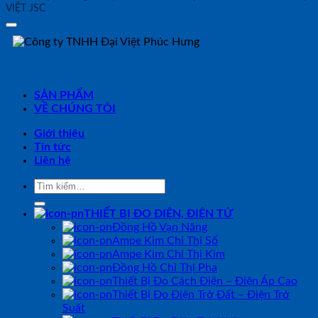
VIỆT JSC
SẢN PHẨM
VỀ CHÚNG TÔI
Giới thiệu
Tin tức
Liên hệ
Tìm
kiếm:
THIẾT BỊ ĐO ĐIỆN, ĐIỆN TỬ
Đồng Hồ Vạn Năng
Ampe Kìm Chỉ Thị Số
Ampe Kìm Chỉ Thị Kim
Đồng Hồ Chỉ Thị Pha
Thiết Bị Đo Cách Điện – Điện Áp Cao
Thiết Bị Đo Điện Trở Đất – Điện Trở
Suất