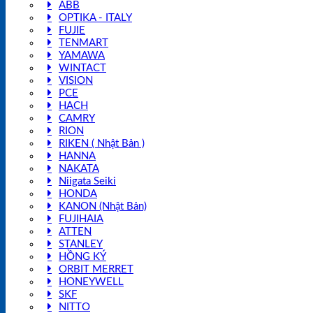
ABB
OPTIKA - ITALY
FUJIE
TENMART
YAMAWA
WINTACT
VISION
PCE
HACH
CAMRY
RION
RIKEN ( Nhật Bản )
HANNA
NAKATA
Niigata Seiki
HONDA
KANON (Nhật Bản)
FUJIHAIA
ATTEN
STANLEY
HỒNG KÝ
ORBIT MERRET
HONEYWELL
SKF
NITTO