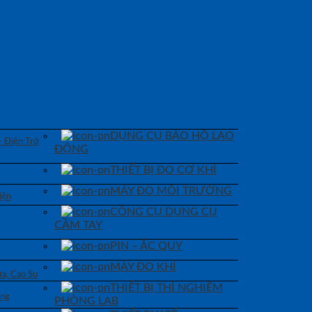
DỤNG CỤ BẢO HỘ LAO
– Điện Trở
ĐỘNG
THIẾT BỊ ĐO CƠ KHÍ
MÁY ĐO MÔI TRƯỜNG
iện
CÔNG CỤ DỤNG CỤ
CẦM TAY
PIN – ẮC QUY
MÁY ĐO KHÍ
a, Cao Su
THIẾT BỊ THÍ NGHIỆM
áng
PHÒNG LAB