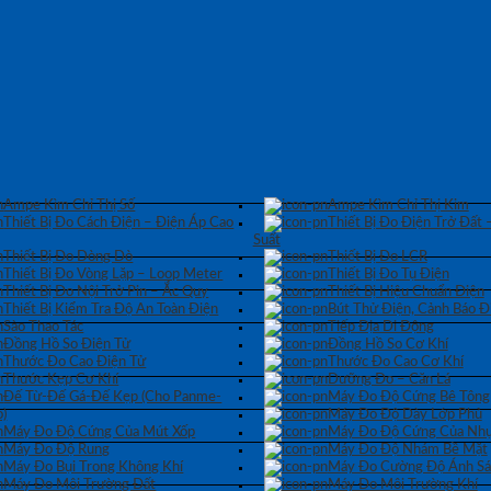
Ampe Kìm Chỉ Thị Số
Ampe Kìm Chỉ Thị Kim
Thiết Bị Đo Cách Điện – Điện Áp Cao
Thiết Bị Đo Điện Trở Đất 
Suất
Thiết Bị Đo Dòng Dò
Thiết Bị Đo LCR
Thiết Bị Đo Vòng Lặp – Loop Meter
Thiết Bị Đo Tụ Điện
Thiết Bị Đo Nội Trở Pin – Ắc Quy
Thiết Bị Hiệu Chuẩn Điện
Thiết Bị Kiểm Tra Độ An Toàn Điện
Bút Thử Điện, Cảnh Báo Đ
Sào Thao Tác
Tiếp Địa Di Động
Đồng Hồ So Điện Tử
Đồng Hồ So Cơ Khí
Thước Đo Cao Điện Tử
Thước Đo Cao Cơ Khí
Thước Kẹp Cơ Khí
Dưỡng Đo – Căn Lá
Đế Từ-Đế Gá-Đế Kẹp (Cho Panme-
Máy Đo Độ Cứng Bê Tông
)
Máy Đo Độ Dày Lớp Phủ
Máy Đo Độ Cứng Của Mút Xốp
Máy Đo Độ Cứng Của Nhự
Máy Đo Độ Rung
Máy Đo Độ Nhám Bề Mặt
Máy Đo Bụi Trong Không Khí
Máy Đo Cường Độ Ánh S
Máy Đo Môi Trường Đất
Máy Đo Môi Trường Khí