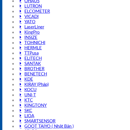
OHAUS
LUTRON
ELCOMETER
VICADI
YATO
LaserLiner
KingPro
INSIZE
TOHNICHI
HERMLE
TTPusa
ELITECH
SANTAK
BROTHER
BENETECH
KDE
KIRAY (Pháp)
KOCU
UNI-T
KTC
KINGTONY
SKC
LIOA
SMARTSENSOR
GOOT TAIYO ( Nhật Bản )