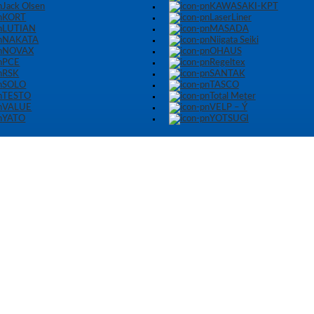
Jack Olsen
KAWASAKI-KPT
KORT
LaserLiner
LUTIAN
MASADA
NAKATA
Niigata Seiki
NOVAX
OHAUS
PCE
Regeltex
RSK
SANTAK
SOLO
TASCO
TESTO
Total Meter
VALUE
VELP – Ý
YATO
YOTSUGI