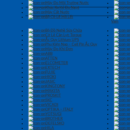
Máy Đo Môi Trường Nước
Khúc Xạ Kế Đo Ngọt
Máy Cất Nước
Bộ Cờ Lê Mỏ Lết
Vam
Bộ Đồ Nghề Sửa Chữa
Cờ Lê Cân Lực Torque
Ắc Quy Lithium UPS
Phụ Kiện Nạp – Cell Pin Ắc Quy
Máy Đo Khí Đơn
ABB
ATTEN
ELCOMETER
EXTECH
FUJIE
HIOKI
JASIC
KINGTONY
MAKITA
PROSKIT
SKC
VICADI
OPTIKA – ITALY
YOTSUGI
BROTHER
DEFELSKO
HILA