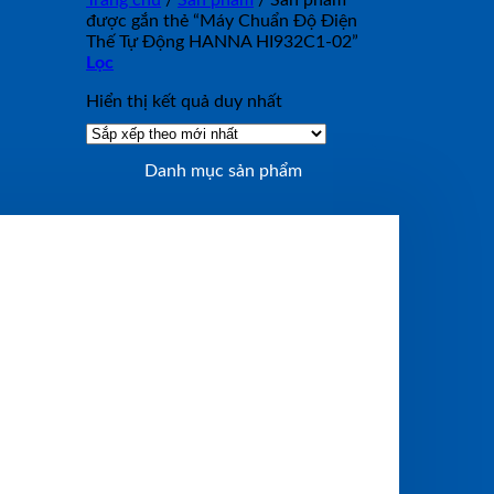
Trang chủ
/
Sản phẩm
/
Sản phẩm
được gắn thẻ “Máy Chuẩn Độ Điện
Thế Tự Động HANNA HI932C1-02”
Lọc
Hiển thị kết quả duy nhất
Danh mục sản phẩm