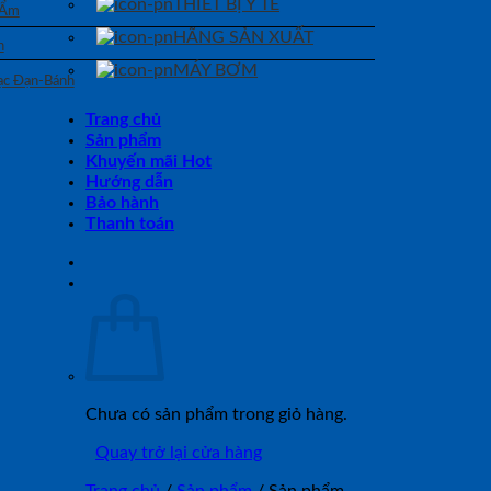
THIẾT BỊ Y TẾ
 Ẩm
HÃNG SẢN XUẤT
n
MÁY BƠM
Bạc Đạn-Bánh
Trang chủ
Sản phẩm
Khuyến mãi Hot
Hướng dẫn
Bảo hành
Thanh toán
Chưa có sản phẩm trong giỏ hàng.
Quay trở lại cửa hàng