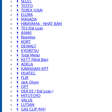
SELEC
TESTO
TEREX (USA)
ELORA
MASADA
HIRAYAMA - NHẬT BẢN
TES Đài Loan
ASAKI
Regeltex
KORT
DEWALT
KYORITSU
Total Meter
KETT (Nhật Bản)
ADELA
KAWASAKI-KPT
HUATEC
FLIR
Jack Olsen
OPT
DER EE ( Đài Loan )
MITUTOYO
VALUE
LUTIAN
GAS CLIP (Mỹ)