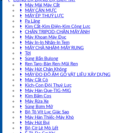
Máy Mài Máy Cắt
MÁY CÂN MỰC
MÁY ÉP THUỶ LỰC
Pa Lăng
Kìm Cắt-Kìm Điện-Kìm Cộng Lực
CHÂN TRIPOD-CHÂN MÁY ẢNH
Máy Khoan Máy Đục
Máy In-In Nhãn-In Tem
MÁY CHÀ NHÁM-MÁY RUNG
Tời
Súng Bắn Bulong
Ren Taro-Bàn Ren-Mũi Ren
Máy Hút Chân Không
MÁY ĐO ĐỘ ẨM GỖ VẬT LIỆU XÂY DỰNG
Máy Cắt Cỏ
Kích-Con Đội Thuỷ Lực
Máy Hàn Que-TIG-MIG
Kìm Bấm Cos
Máy Rửa Xe
Súng Bơm Mỡ
Bộ Tô Vít Lục Giác Sao
Máy Hàn Thiếc-Máy Khò
Máy Hút Bụi
Bộ Cờ Lê Mỏ Lết