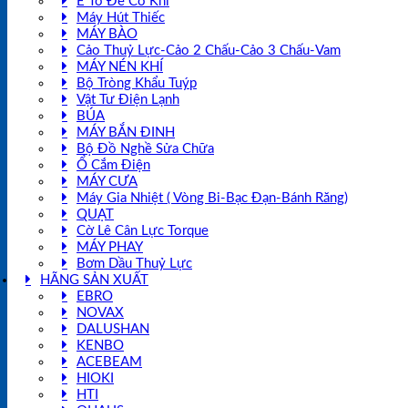
Ê Tô Đe Cơ Khí
Máy Hút Thiếc
MÁY BÀO
Cảo Thuỷ Lực-Cảo 2 Chấu-Cảo 3 Chấu-Vam
MÁY NÉN KHÍ
Bộ Tròng Khẩu Tuýp
Vật Tư Điện Lạnh
BÚA
MÁY BẮN ĐINH
Bộ Đồ Nghề Sửa Chữa
Ổ Cắm Điện
MÁY CƯA
Máy Gia Nhiệt ( Vòng Bi-Bạc Đạn-Bánh Răng)
QUẠT
Cờ Lê Cân Lực Torque
MÁY PHAY
Bơm Dầu Thuỷ Lực
HÃNG SẢN XUẤT
EBRO
NOVAX
DALUSHAN
KENBO
ACEBEAM
HIOKI
HTI