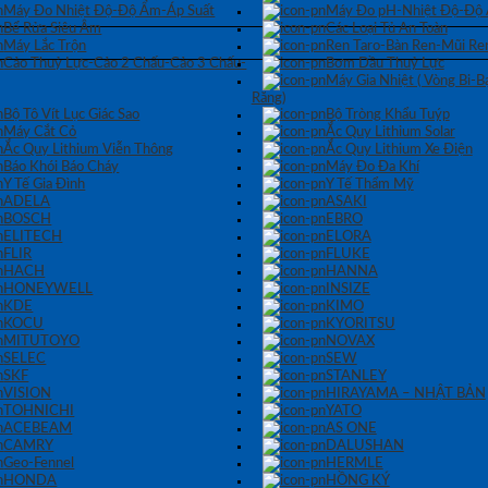
Máy Đo Nhiệt Độ-Độ Ẩm-Áp Suất
Máy Đo pH-Nhiệt Độ-Độ
Bể Rửa Siêu Âm
Các Loại Tủ An Toàn
Máy Lắc Trộn
Ren Taro-Bàn Ren-Mũi Re
Cảo Thuỷ Lực-Cảo 2 Chấu-Cảo 3 Chấu-
Bơm Dầu Thuỷ Lực
Máy Gia Nhiệt ( Vòng Bi-
Răng)
Bộ Tô Vít Lục Giác Sao
Bộ Tròng Khẩu Tuýp
Máy Cắt Cỏ
Ắc Quy Lithium Solar
Ắc Quy Lithium Viễn Thông
Ắc Quy Lithium Xe Điện
Báo Khói Báo Cháy
Máy Đo Đa Khí
Y Tế Gia Đình
Y Tế Thẩm Mỹ
ADELA
ASAKI
BOSCH
EBRO
ELITECH
ELORA
FLIR
FLUKE
HACH
HANNA
HONEYWELL
INSIZE
KDE
KIMO
KOCU
KYORITSU
MITUTOYO
NOVAX
SELEC
SEW
SKF
STANLEY
VISION
HIRAYAMA – NHẬT BẢN
TOHNICHI
YATO
ACEBEAM
AS ONE
CAMRY
DALUSHAN
Geo-Fennel
HERMLE
HONDA
HỒNG KÝ