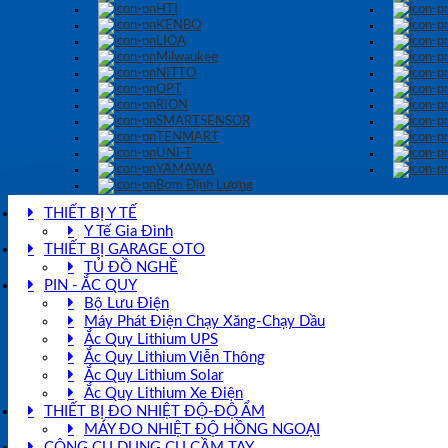
HTI
KENBO
LIOA
Milwaukee
NITTO
OPT
RION
SMARTSENSOR
TENMART
UNI-T
YAMAWA
Bơm Định Lượng
THIẾT BỊ Y TẾ
Y Tế Gia Đình
THIẾT BỊ GARAGE OTO
TỦ ĐỒ NGHỀ
PIN - ẮC QUY
Bộ Lưu Điện
Máy Phát Điện Chạy Xăng-Chạy Dầu
Ắc Quy Lithium UPS
Ắc Quy Lithium Viễn Thông
Ắc Quy Lithium Solar
Ắc Quy Lithium Xe Điện
THIẾT BỊ ĐO NHIỆT ĐỘ-ĐỘ ẨM
MÁY ĐO NHIỆT ĐỘ HỒNG NGOẠI
CÔNG CỤ DỤNG CỤ CẦM TAY