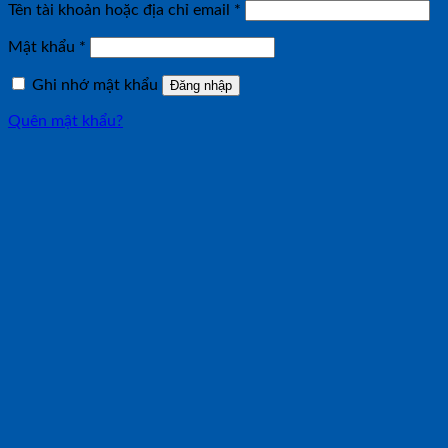
Bắt
Tên tài khoản hoặc địa chỉ email
*
buộc
Bắt
Mật khẩu
*
buộc
Ghi nhớ mật khẩu
Đăng nhập
Quên mật khẩu?