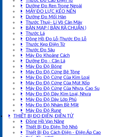
Thước Đo Cao Điện Tử
Dưỡng Đo Ren Trong Ngoài
MÁY ĐO LỰC KÉO NÉN
Dưỡng Đo Mối Hàn
Thước Thuỷ- Li Vô Cân Máy
BÀN MAP ( BÀN RÀ CHUẨN )
Thước Lá
Đồng Hồ Đo Lỗ-Thước Đo Lỗ
Thước Kẹp Điện Tử
Thước Đo Sâu
Máy Đo Khoảng Cách
Dưỡng Đo - Căn Lá
Máy Đo Độ Bóng
Máy Đo Độ Cứng Bê Tông
Máy Đo Độ Cứng Của Kim Loại
Máy Đo Độ Cứng Của Mút Xốp
Máy Đo Độ Cứng Của Nhựa, Cao Su
Máy Đo Độ Dày Kim Loại, Nhựa
Máy Đo Độ Dày Lớp Phủ
Máy Đo Độ Nhám Bề Mặt
Máy Đo Độ Rung
THIẾT BỊ ĐO ĐIỆN, ĐIỆN TỬ
Đồng Hồ Vạn Năng
Thiết Bị Đo Điện Trở Nhỏ
Thiết Bị Đo Cách Điện - Điện Áp Cao