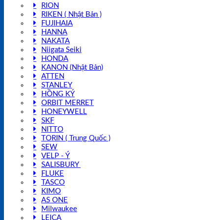
RION
RIKEN ( Nhật Bản )
FUJIHAIA
HANNA
NAKATA
Niigata Seiki
HONDA
KANON (Nhật Bản)
ATTEN
STANLEY
HỒNG KÝ
ORBIT MERRET
HONEYWELL
SKF
NITTO
TORIN ( Trung Quốc )
SEW
VELP - Ý
SALISBURY
FLUKE
TASCO
KIMO
AS ONE
Milwaukee
LEICA