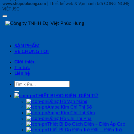
www.shopdoluong.com
| Thiết kế web & Vận hành bởi CÔNG NGHỆ
VIỆT JSC
SẢN PHẨM
VỀ CHÚNG TÔI
Giới thiệu
Tin tức
Liên hệ
Tìm
kiếm:
THIẾT BỊ ĐO ĐIỆN, ĐIỆN TỬ
Đồng Hồ Vạn Năng
Ampe Kìm Chỉ Thị Số
Ampe Kìm Chỉ Thị Kim
Đồng Hồ Chỉ Thị Pha
Thiết Bị Đo Cách Điện – Điện Áp Cao
Thiết Bị Đo Điện Trở Đất – Điện Trở