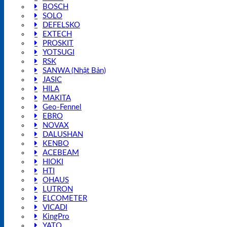
BOSCH
SOLO
DEFELSKO
EXTECH
PROSKIT
YOTSUGI
RSK
SANWA (Nhật Bản)
JASIC
HILA
MAKITA
Geo-Fennel
EBRO
NOVAX
DALUSHAN
KENBO
ACEBEAM
HIOKI
HTI
OHAUS
LUTRON
ELCOMETER
VICADI
KingPro
YATO