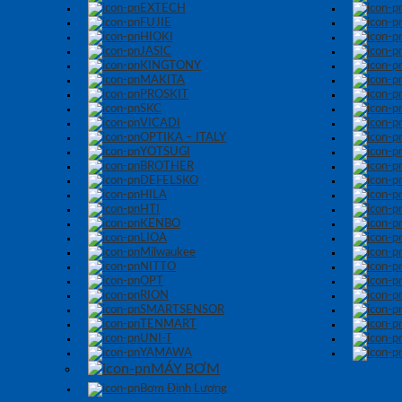
EXTECH
FUJIE
HIOKI
JASIC
KINGTONY
MAKITA
PROSKIT
SKC
VICADI
OPTIKA – ITALY
YOTSUGI
BROTHER
DEFELSKO
HILA
HTI
KENBO
LIOA
Milwaukee
NITTO
OPT
RION
SMARTSENSOR
TENMART
UNI-T
YAMAWA
MÁY BƠM
Bơm Định Lượng