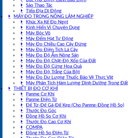
Sào Thao Tác
Tiếp Địa Di Động
MÁY ĐO TRONG NÔNG LÂM NGHIỆP
Khúc Xạ Kế Đo Ngọt
Kính Hiển Vi Chuyên Dụng
Máy Bóc Vỏ
Máy Đếm Hạt Tự Động
Máy Đo Chiều Cao Cây Đứng
Máy Đo Điện Tích Lá Cây
Máy Đo Độ Ẩm Nông Sản
Máy Đo Độ Chặt-Độ Xốp Của Đất
Máy Đo Độ Cứng Hoa Quả
Máy Đo Độ Trắng Của Bột
Máy Đo Dư Lượng Thuốc Bảo Vệ Thực Vật
Máy Phân Tích Hàm Lượng Dinh Dưỡng Trong Đất
THIẾT BỊ ĐO CƠ KHÍ
Panme Cơ Khí
Panme Điện Tử
Đế Từ-Đế Gá-Đế Kẹp (Cho Panme-Đồng Hồ So)
Thước Đo Góc
Đồng Hồ So Cơ Khí
Thước Đo Cao Cơ Khí
COMPA
Đồng Hồ So Điện Tử