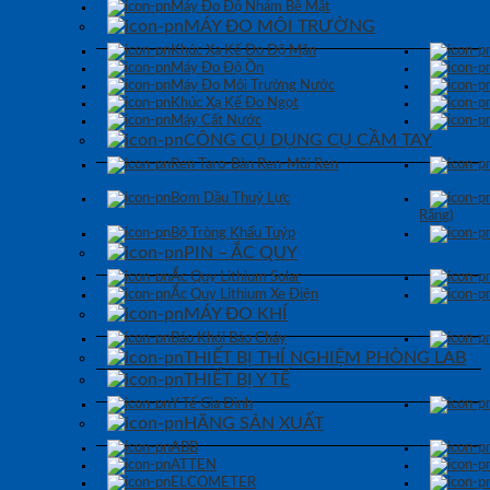
Máy Đo Độ Nhám Bề Mặt
MÁY ĐO MÔI TRƯỜNG
Khúc Xạ Kế Đo Độ Mặn
Máy Đo Độ Ồn
Máy Đo Môi Trường Nước
Khúc Xạ Kế Đo Ngọt
Máy Cất Nước
CÔNG CỤ DỤNG CỤ CẦM TAY
Ren Taro-Bàn Ren-Mũi Ren
Bơm Dầu Thuỷ Lực
Răng)
Bộ Tròng Khẩu Tuýp
PIN – ẮC QUY
Ắc Quy Lithium Solar
Ắc Quy Lithium Xe Điện
MÁY ĐO KHÍ
Báo Khói Báo Cháy
THIẾT BỊ THÍ NGHIỆM PHÒNG LAB
THIẾT BỊ Y TẾ
Y Tế Gia Đình
HÃNG SẢN XUẤT
ABB
ATTEN
ELCOMETER