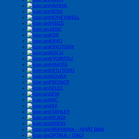
HANNA
HIOKI
HONEYWELL
INSIZE
JASIC
KDE
KIMO
KINGTONY
KOCU
KYORITSU
MAKITA
MITUTOYO
NOVAX
PROSKIT
SELEC
SEW
SKC
SKF
STANLEY
VICADI
VISION
HIRAYAMA – NHẬT BẢN
OPTIKA – ITALY