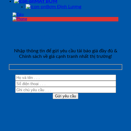
MÁY BƠM
Bơm Định Lượng
ĐĂNG KÝ TƯ VẤN
Nhập thông tin để gửi yêu cầu tải báo giá đầy đủ &
Chính sách về giá cạnh tranh nhất thị trường!
Đăng nhập