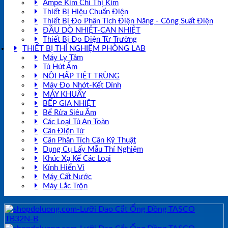
Ampe Kìm Chỉ Thị Kim
Thiết Bị Hiệu Chuẩn Điện
Thiết Bị Đo Phân Tích Điện Năng - Công Suất Điện
ĐẦU DÒ NHIỆT-CAN NHIỆT
Thiết Bị Đo Điện Từ Trường
THIẾT BỊ THÍ NGHIỆM PHÒNG LAB
Máy Ly Tâm
Tủ Hút Ẩm
NỒI HẤP TIỆT TRÙNG
Máy Đo Nhớt-Kết Dính
MÁY KHUẤY
BẾP GIA NHIỆT
Bể Rửa Siêu Âm
Các Loại Tủ An Toàn
Cân Điện Tử
Cân Phân Tích Cân Kỹ Thuật
Dụng Cụ Lấy Mẫu Thí Nghiệm
Khúc Xạ Kế Các Loại
Kính Hiển Vi
Máy Cất Nước
Máy Lắc Trộn