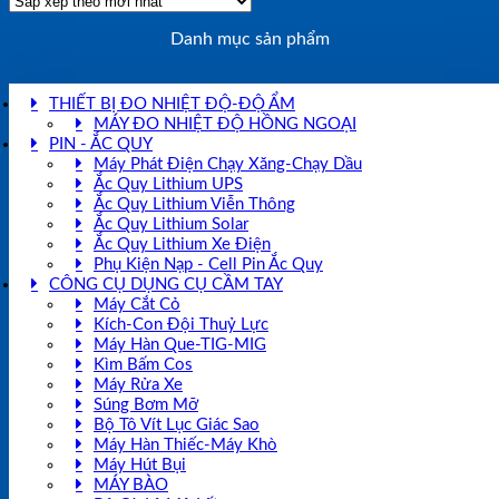
Danh mục sản phẩm
THIẾT BỊ ĐO NHIỆT ĐỘ-ĐỘ ẨM
MÁY ĐO NHIỆT ĐỘ HỒNG NGOẠI
PIN - ẮC QUY
Máy Phát Điện Chạy Xăng-Chạy Dầu
Ắc Quy Lithium UPS
Ắc Quy Lithium Viễn Thông
Ắc Quy Lithium Solar
Ắc Quy Lithium Xe Điện
Phụ Kiện Nạp - Cell Pin Ắc Quy
CÔNG CỤ DỤNG CỤ CẦM TAY
Máy Cắt Cỏ
Kích-Con Đội Thuỷ Lực
Máy Hàn Que-TIG-MIG
Kìm Bấm Cos
Máy Rửa Xe
Súng Bơm Mỡ
Bộ Tô Vít Lục Giác Sao
Máy Hàn Thiếc-Máy Khò
Máy Hút Bụi
MÁY BÀO