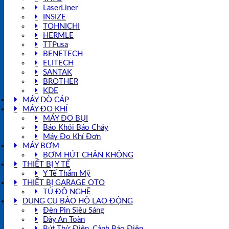
LaserLiner
INSIZE
TOHNICHI
HERMLE
TTPusa
BENETECH
ELITECH
SANTAK
BROTHER
KDE
MÁY DÒ CÁP
MÁY ĐO KHÍ
MÁY ĐO BỤI
Báo Khói Báo Cháy
Máy Đo Khí Đơn
MÁY BƠM
BƠM HÚT CHÂN KHÔNG
THIẾT BỊ Y TẾ
Y Tế Thẩm Mỹ
THIẾT BỊ GARAGE OTO
TỦ ĐỒ NGHỀ
DỤNG CỤ BẢO HỘ LAO ĐỘNG
Đèn Pin Siêu Sáng
Dây An Toàn
Bút Thử Điện, Cảnh Báo Điện