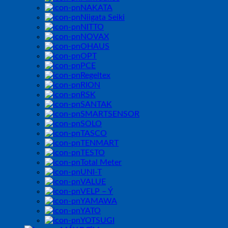
NAKATA
Niigata Seiki
NITTO
NOVAX
OHAUS
OPT
PCE
Regeltex
RION
RSK
SANTAK
SMARTSENSOR
SOLO
TASCO
TENMART
TESTO
Total Meter
UNI-T
VALUE
VELP – Ý
YAMAWA
YATO
YOTSUGI