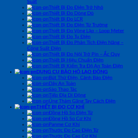
Suất
Thiết Bị Đo Điện Trở Nhỏ
Thiết Bị Đo Dòng Dò
Thiết Bị Đo LCR
Thiết Bị Đo Điện Từ Trường
Thiết Bị Đo Vòng Lặp – Loop Meter
Thiết Bị Đo Tụ Điện
Thiết Bị Đo Phân Tích Điện Năng –
Công Suất Điện
Thiết Bị Đo Nội Trở Pin – Ắc Quy
Thiết Bị Hiệu Chuẩn Điện
Thiết Bị Kiểm Tra Độ An Toàn Điện
DỤNG CỤ BẢO HỘ LAO ĐỘNG
Bút Thử Điện, Cảnh Báo Điện
Dây An Toàn
Sào Thao Tác
Tiếp Địa Di Động
Ủng Thảm Găng Tay Cách Điện
THIẾT BỊ ĐO CƠ KHÍ
Đồng Hồ So Điện Tử
Đồng Hồ So Cơ Khí
Panme Cơ Khí
Thước Đo Cao Điện Tử
Thước Đo Cao Cơ Khí