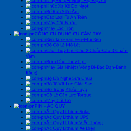
Máy Đo pH-Nhiệt Độ-Độ Ẩm
Khúc Xạ Kế Đo Ngọt
Bể Rửa Siêu Âm
Các Loại Tủ An Toàn
Máy Cất Nước
Máy Lắc Trộn
CÔNG CỤ DỤNG CỤ CẦM TAY
Ren Taro-Bàn Ren-Mũi Ren
Bộ Cờ Lê Mỏ Lết
Cảo Thuỷ Lực-Cảo 2 Chấu-Cảo 3 Chấu-
Vam
Bơm Dầu Thuỷ Lực
Máy Gia Nhiệt ( Vòng Bi-Bạc Đạn-Bánh
Răng)
Bộ Đồ Nghề Sửa Chữa
Bộ Tô Vít Lục Giác Sao
Bộ Tròng Khẩu Tuýp
Cờ Lê Cân Lực Torque
Máy Cắt Cỏ
PIN – ẮC QUY
Ắc Quy Lithium Solar
Ắc Quy Lithium UPS
Ắc Quy Lithium Viễn Thông
Ắc Quy Lithium Xe Điện