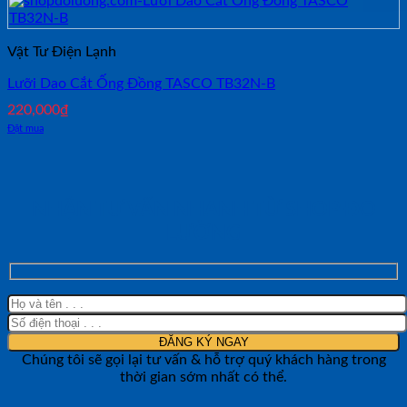
Vật Tư Điện Lạnh
Lưỡi Dao Cắt Ống Đồng TASCO TB32N-B
220,000
₫
Đặt mua
NHẬN TƯ VẤN NHANH TỪ SHOP ĐO
LƯỜNG
Chúng tôi sẽ gọi lại tư vấn & hỗ trợ quý khách hàng trong
thời gian sớm nhất có thể.