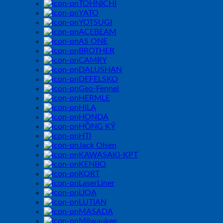
TOHNICHI
YATO
YOTSUGI
ACEBEAM
AS ONE
BROTHER
CAMRY
DALUSHAN
DEFELSKO
Geo-Fennel
HERMLE
HILA
HONDA
HỒNG KÝ
HTI
Jack Olsen
KAWASAKI-KPT
KENBO
KORT
LaserLiner
LIOA
LUTIAN
MASADA
Milwaukee