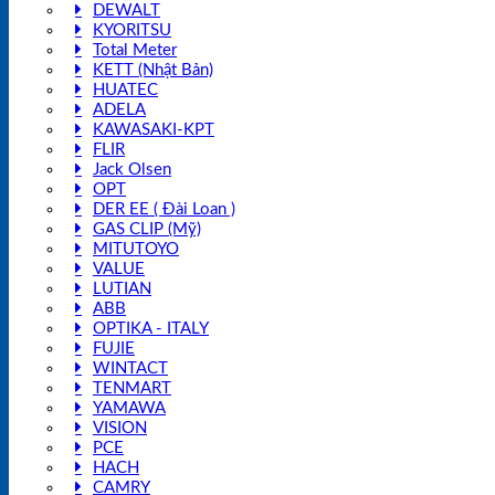
DEWALT
KYORITSU
Total Meter
KETT (Nhật Bản)
HUATEC
ADELA
KAWASAKI-KPT
FLIR
Jack Olsen
OPT
DER EE ( Đài Loan )
GAS CLIP (Mỹ)
MITUTOYO
VALUE
LUTIAN
ABB
OPTIKA - ITALY
FUJIE
WINTACT
TENMART
YAMAWA
VISION
PCE
HACH
CAMRY