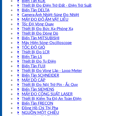
Biến Tần KDE
Thiết Bị Đo Điện Trở Đất - Điện Trở Suất
Biến Tần DELTA
Camera Ảnh Nhiệt-Súng Đo Nhiệt
MÁY ĐO ĐỘ ẨM VẬT LIỆU
Tốc Độ Vòng Quay
Thiết Bị Đo Bức Xạ-Phóng Xạ
Thiết Bị Đo Dòng Dò
Biến Tần MITSUBISHI
Máy Hiện Sóng-Oscilloscope
TỐC ĐỘ GIÓ
Thiết Bị Đo LCR
Biến Tần LS
Thiết Bị Đo Tụ Điện
Biến Tần FUJI
Thiết Bị Đo Vòng Lặp - Loop Meter
Biến Tần SCHNEIDER
MÁY DÒ CÁP
Thiết Bị Đo Nội Trở Pin - Ắc Quy
Biến Tần SIEMENS
MÁY ĐO CÔNG SUẤT LASER
Thiết Bị Kiểm Tra Độ An Toàn Điện
Biến Tần FRECON
Đồng Hồ Chỉ Thị Pha
NGUỒN MỘT CHIỀU