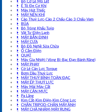
Bộ Cờ Lê Mỏ Lết
Ê Tô Đe Cơ Khí
Máy Hút Thiếc
MÁY NÉN KHÍ
Cảo Thuỷ Lực-Cảo 2 Chấu-Cảo 3 Chấu-Vam
BÚA
Bộ Tròng Khẩu Tuýp
Vật Tư Điện Lạnh
MÁY BẮN ĐINH
MÁY CƯA
Bộ Đồ Nghề Sửa Chữa
Ổ Cắm Điện
QUẠT
Máy Gia Nhiệt ( Vòng Bi-Bạc Đạn-Bánh Răng)
MÁY PHAY
Cờ Lê Cân Lực Torque
Bơm Dầu Thuỷ Lực
MÁY THUỶ BÌNH-TOÀN ĐẠC
MÁY ÉP THUỶ LỰC
Máy Mài Máy Cắt
MÁY CÂN MỰC
Pa Lăng
Kìm Cắt-Kìm Điện-Kìm Cộng Lực
CHÂN TRIPOD-CHÂN MÁY ẢNH
MÁY CHÀ NHÁM-MÁY RUNG