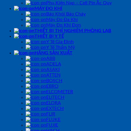
Phụ Kiện Nạp – Cell Pin Ắc Quy
MÁY ĐO KHÍ
Báo Khói Báo Cháy
Máy Đo Đa Khí
Máy Đo Khí Đơn
THIẾT BỊ THÍ NGHIỆM PHÒNG LAB
THIẾT BỊ Y TẾ
Y Tế Gia Đình
Y Tế Thẩm Mỹ
HÃNG SẢN XUẤT
ABB
ADELA
ASAKI
ATTEN
BOSCH
EBRO
ELCOMETER
ELITECH
ELORA
EXTECH
FLIR
FLUKE
FUJIE
HACH