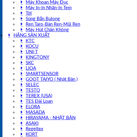
Máy Khoan Máy Đục
Máy In-In Nhãn-In Tem
Tời
Súng Bắn Bulong
Ren Taro-Bàn Ren-Mũi Ren
Máy Hút Chân Không
HÃNG SẢN XUẤT
KTC
KOCU
UNI-T
KINGTONY
SKC
LIOA
SMARTSENSOR
GOOT TAIYO ( Nhật Bản )
SELEC
TESTO
TEREX (USA)
TES Đài Loan
ELORA
MASADA
HIRAYAMA - NHẬT BẢN
ASAKI
Regeltex
KORT