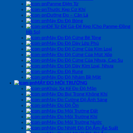
Panme Điện Tử
Thước Kẹp Cơ Khí
Dưỡng Đo – Căn Lá
Máy Đo Độ Bóng
Đế Từ-Đế Gá-Đế Kẹp (Cho Panme-Đồng
Hồ So)
Máy Đo Độ Cứng Bê Tông
Máy Đo Độ Dày Lớp Phủ
Máy Đo Độ Cứng Của Kim Loại
Máy Đo Độ Cứng Của Mút Xốp
Máy Đo Độ Cứng Của Nhựa, Cao Su
Máy Đo Độ Dày Kim Loại, Nhựa
Máy Đo Độ Rung
Máy Đo Độ Nhám Bề Mặt
MÁY ĐO MÔI TRƯỜNG
Khúc Xạ Kế Đo Độ Mặn
Máy Đo Bụi Trong Không Khí
Máy Đo Cường Độ Ánh Sáng
Máy Đo Độ Ồn
Máy Đo Môi Trường Đất
Máy Đo Môi Trường Khí
Máy Đo Môi Trường Nước
Máy Đo Nhiệt Độ-Độ Ẩm-Áp Suất