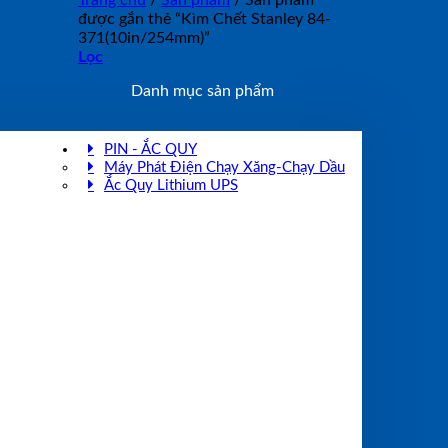
Trang chủ
/
Sản phẩm
/
Sản phẩm
được gắn thẻ “Kìm Chết Stanley 84-
371(10in/254mm)”
Lọc
Danh mục sản phẩm
PIN - ẮC QUY
Máy Phát Điện Chạy Xăng-Chạy Dầu
Ắc Quy Lithium UPS