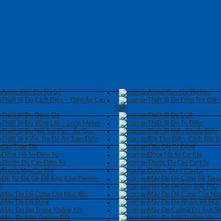
Ampe Kìm Chỉ Thị Số
Ampe Kìm Chỉ Thị Kim
Thiết Bị Đo Cách Điện – Điện Áp Cao
Thiết Bị Đo Điện Trở Đất 
Suất
Thiết Bị Đo Dòng Dò
Thiết Bị Đo LCR
Thiết Bị Đo Vòng Lặp – Loop Meter
Thiết Bị Đo Tụ Điện
Thiết Bị Đo Nội Trở Pin – Ắc Quy
Thiết Bị Hiệu Chuẩn Điện
Thiết Bị Kiểm Tra Độ An Toàn Điện
Bút Thử Điện, Cảnh Báo Đ
Sào Thao Tác
Tiếp Địa Di Động
Đồng Hồ So Điện Tử
Đồng Hồ So Cơ Khí
Thước Đo Cao Điện Tử
Thước Đo Cao Cơ Khí
Thước Kẹp Cơ Khí
Dưỡng Đo – Căn Lá
Đế Từ-Đế Gá-Đế Kẹp (Cho Panme-
Máy Đo Độ Cứng Bê Tông
)
Máy Đo Độ Dày Lớp Phủ
Máy Đo Độ Cứng Của Mút Xốp
Máy Đo Độ Cứng Của Nhự
Máy Đo Độ Rung
Máy Đo Độ Nhám Bề Mặt
Máy Đo Bụi Trong Không Khí
Máy Đo Cường Độ Ánh S
Máy Đo Môi Trường Đất
Máy Đo Môi Trường Khí