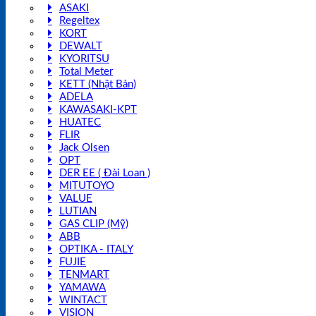
ASAKI
Regeltex
KORT
DEWALT
KYORITSU
Total Meter
KETT (Nhật Bản)
ADELA
KAWASAKI-KPT
HUATEC
FLIR
Jack Olsen
OPT
DER EE ( Đài Loan )
MITUTOYO
VALUE
LUTIAN
GAS CLIP (Mỹ)
ABB
OPTIKA - ITALY
FUJIE
TENMART
YAMAWA
WINTACT
VISION