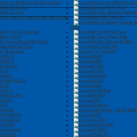
Máy Đo Nhiệt Độ-Độ Ẩm-Áp Suất
Máy Đo pH-Nhiệt Độ-Độ
Bể Rửa Siêu Âm
Các Loại Tủ An Toàn
Máy Lắc Trộn
Ren Taro-Bàn Ren-Mũi Re
Cảo Thuỷ Lực-Cảo 2 Chấu-Cảo 3 Chấu-
Bơm Dầu Thuỷ Lực
Máy Gia Nhiệt ( Vòng Bi-
Răng)
Bộ Tô Vít Lục Giác Sao
Bộ Tròng Khẩu Tuýp
Máy Cắt Cỏ
Ắc Quy Lithium Solar
Ắc Quy Lithium Viễn Thông
Ắc Quy Lithium Xe Điện
Báo Khói Báo Cháy
Máy Đo Đa Khí
Y Tế Gia Đình
Y Tế Thẩm Mỹ
ADELA
ASAKI
BOSCH
EBRO
ELITECH
ELORA
FLIR
FLUKE
HACH
HANNA
HONEYWELL
INSIZE
KDE
KIMO
KOCU
KYORITSU
MITUTOYO
NOVAX
SELEC
SEW
SKF
STANLEY
VISION
HIRAYAMA – NHẬT BẢN
TOHNICHI
YATO
ACEBEAM
AS ONE
CAMRY
DALUSHAN
Geo-Fennel
HERMLE
HONDA
HỒNG KÝ