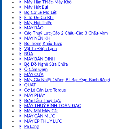
Máy Hàn Thiếc-Máy Khò
Máy Hút Bụi
Bộ Cờ Lê Mỏ Lết
Ê Tô Đe Cơ Khí
Máy Hút Thiếc
MÁY BÀO
Cảo Thuỷ Lực-Cảo 2 Chấu-Cảo 3 Chấu-Vam
MÁY NÉN KHÍ
Bộ Tròng Khẩu Tuýp
Vật Tư Điện Lạnh
BÚA
MÁY BẮN ĐINH
Bộ Đồ Nghề Sửa Chữa
Ổ Cắm Điện
MÁY CƯA
Máy Gia Nhiệt ( Vòng Bi-Bạc Đạn-Bánh Răng)
QUẠT
Cờ Lê Cân Lực Torque
MÁY PHAY
Bơm Dầu Thuỷ Lực
MÁY THUỶ BÌNH-TOÀN ĐẠC
Máy Mài Máy Cắt
MÁY CÂN MỰC
MÁY ÉP THUỶ LỰC
Pa Lăng