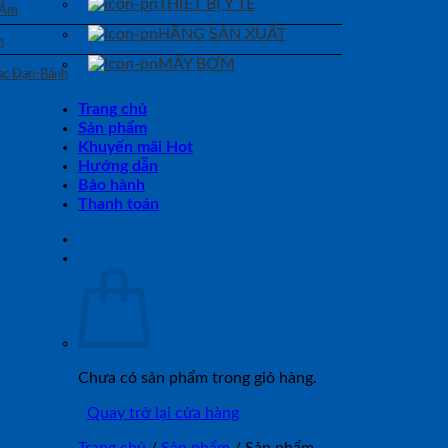
THIẾT BỊ Y TẾ
 Ẩm
HÃNG SẢN XUẤT
n
MÁY BƠM
Bạc Đạn-Bánh
Trang chủ
Sản phẩm
Khuyến mãi Hot
Hướng dẫn
Bảo hành
Thanh toán
Chưa có sản phẩm trong giỏ hàng.
Quay trở lại cửa hàng