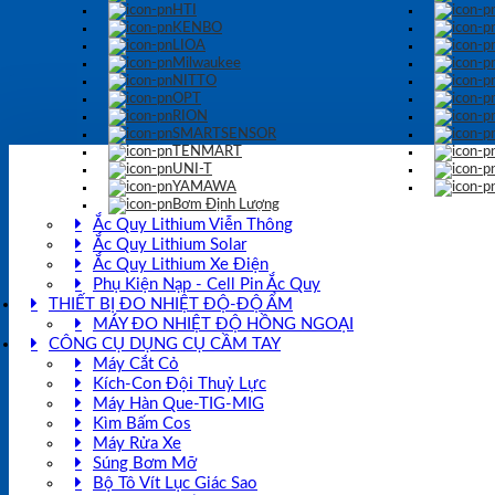
HTI
KENBO
LIOA
Milwaukee
NITTO
OPT
RION
SMARTSENSOR
TENMART
UNI-T
YAMAWA
Bơm Định Lượng
Ắc Quy Lithium Viễn Thông
Ắc Quy Lithium Solar
Ắc Quy Lithium Xe Điện
Phụ Kiện Nạp - Cell Pin Ắc Quy
THIẾT BỊ ĐO NHIỆT ĐỘ-ĐỘ ẨM
MÁY ĐO NHIỆT ĐỘ HỒNG NGOẠI
CÔNG CỤ DỤNG CỤ CẦM TAY
Máy Cắt Cỏ
Kích-Con Đội Thuỷ Lực
Máy Hàn Que-TIG-MIG
Kìm Bấm Cos
Máy Rửa Xe
Súng Bơm Mỡ
Bộ Tô Vít Lục Giác Sao