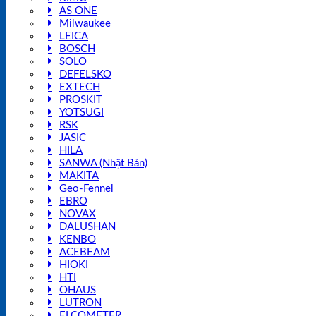
AS ONE
Milwaukee
LEICA
BOSCH
SOLO
DEFELSKO
EXTECH
PROSKIT
YOTSUGI
RSK
JASIC
HILA
SANWA (Nhật Bản)
MAKITA
Geo-Fennel
EBRO
NOVAX
DALUSHAN
KENBO
ACEBEAM
HIOKI
HTI
OHAUS
LUTRON
ELCOMETER