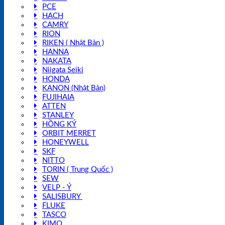
PCE
HACH
CAMRY
RION
RIKEN ( Nhật Bản )
HANNA
NAKATA
Niigata Seiki
HONDA
KANON (Nhật Bản)
FUJIHAIA
ATTEN
STANLEY
HỒNG KÝ
ORBIT MERRET
HONEYWELL
SKF
NITTO
TORIN ( Trung Quốc )
SEW
VELP - Ý
SALISBURY
FLUKE
TASCO
KIMO