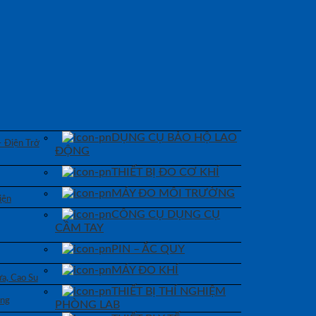
DỤNG CỤ BẢO HỘ LAO
– Điện Trở
ĐỘNG
THIẾT BỊ ĐO CƠ KHÍ
MÁY ĐO MÔI TRƯỜNG
iện
CÔNG CỤ DỤNG CỤ
CẦM TAY
PIN – ẮC QUY
MÁY ĐO KHÍ
a, Cao Su
THIẾT BỊ THÍ NGHIỆM
áng
PHÒNG LAB