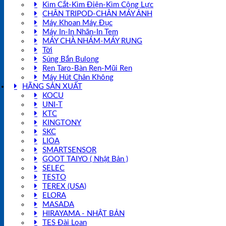
Kìm Cắt-Kìm Điện-Kìm Cộng Lực
CHÂN TRIPOD-CHÂN MÁY ẢNH
Máy Khoan Máy Đục
Máy In-In Nhãn-In Tem
MÁY CHÀ NHÁM-MÁY RUNG
Tời
Súng Bắn Bulong
Ren Taro-Bàn Ren-Mũi Ren
Máy Hút Chân Không
HÃNG SẢN XUẤT
KOCU
UNI-T
KTC
KINGTONY
SKC
LIOA
SMARTSENSOR
GOOT TAIYO ( Nhật Bản )
SELEC
TESTO
TEREX (USA)
ELORA
MASADA
HIRAYAMA - NHẬT BẢN
TES Đài Loan