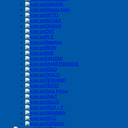
NAKATA
Niigata Seiki
NITTO
NOVAX
OHAUS
OPT
PCE
Regeltex
RION
RSK
SANTAK
SMARTSENSOR
SOLO
TASCO
TENMART
TESTO
Total Meter
UNI-T
VALUE
VELP – Ý
YAMAWA
YATO
YOTSUGI