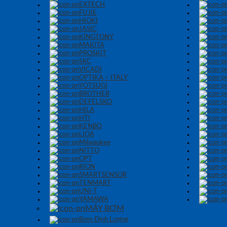
EXTECH
FUJIE
HIOKI
JASIC
KINGTONY
MAKITA
PROSKIT
SKC
VICADI
OPTIKA – ITALY
YOTSUGI
BROTHER
DEFELSKO
HILA
HTI
KENBO
LIOA
Milwaukee
NITTO
OPT
RION
SMARTSENSOR
TENMART
UNI-T
YAMAWA
MÁY BƠM
Bơm Định Lượng