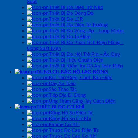
Suất
Thiết Bị Đo Điện Trở Nhỏ
Thiết Bị Đo Dòng Dò
Thiết Bị Đo LCR
Thiết Bị Đo Điện Từ Trường
Thiết Bị Đo Vòng Lặp – Loop Meter
Thiết Bị Đo Tụ Điện
Thiết Bị Đo Phân Tích Điện Năng –
Công Suất Điện
Thiết Bị Đo Nội Trở Pin – Ắc Quy
Thiết Bị Hiệu Chuẩn Điện
Thiết Bị Kiểm Tra Độ An Toàn Điện
DỤNG CỤ BẢO HỘ LAO ĐỘNG
Bút Thử Điện, Cảnh Báo Điện
Dây An Toàn
Sào Thao Tác
Tiếp Địa Di Động
Ủng Thảm Găng Tay Cách Điện
THIẾT BỊ ĐO CƠ KHÍ
Đồng Hồ So Điện Tử
Đồng Hồ So Cơ Khí
Panme Cơ Khí
Thước Đo Cao Điện Tử
Thước Đo Cao Cơ Khí