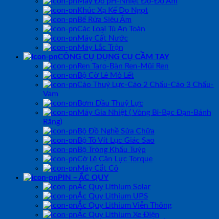
Máy Đo pH-Nhiệt Độ-Độ Ẩm
Khúc Xạ Kế Đo Ngọt
Bể Rửa Siêu Âm
Các Loại Tủ An Toàn
Máy Cất Nước
Máy Lắc Trộn
CÔNG CỤ DỤNG CỤ CẦM TAY
Ren Taro-Bàn Ren-Mũi Ren
Bộ Cờ Lê Mỏ Lết
Cảo Thuỷ Lực-Cảo 2 Chấu-Cảo 3 Chấu-
Vam
Bơm Dầu Thuỷ Lực
Máy Gia Nhiệt ( Vòng Bi-Bạc Đạn-Bánh
Răng)
Bộ Đồ Nghề Sửa Chữa
Bộ Tô Vít Lục Giác Sao
Bộ Tròng Khẩu Tuýp
Cờ Lê Cân Lực Torque
Máy Cắt Cỏ
PIN – ẮC QUY
Ắc Quy Lithium Solar
Ắc Quy Lithium UPS
Ắc Quy Lithium Viễn Thông
Ắc Quy Lithium Xe Điện