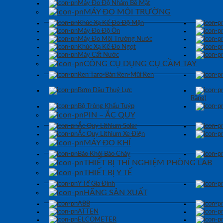
Máy Đo Độ Nhám Bề Mặt
MÁY ĐO MÔI TRƯỜNG
Khúc Xạ Kế Đo Độ Mặn
Máy Đo Độ Ồn
Máy Đo Môi Trường Nước
Khúc Xạ Kế Đo Ngọt
Máy Cất Nước
CÔNG CỤ DỤNG CỤ CẦM TAY
Ren Taro-Bàn Ren-Mũi Ren
Bơm Dầu Thuỷ Lực
Răng)
Bộ Tròng Khẩu Tuýp
PIN – ẮC QUY
Ắc Quy Lithium Solar
Ắc Quy Lithium Xe Điện
MÁY ĐO KHÍ
Báo Khói Báo Cháy
THIẾT BỊ THÍ NGHIỆM PHÒNG LAB
THIẾT BỊ Y TẾ
Y Tế Gia Đình
HÃNG SẢN XUẤT
ABB
ATTEN
ELCOMETER