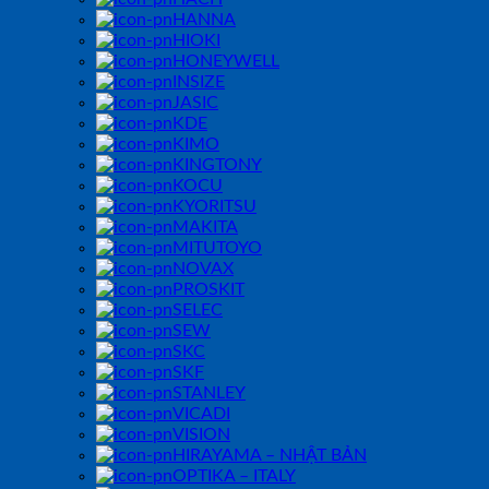
HANNA
HIOKI
HONEYWELL
INSIZE
JASIC
KDE
KIMO
KINGTONY
KOCU
KYORITSU
MAKITA
MITUTOYO
NOVAX
PROSKIT
SELEC
SEW
SKC
SKF
STANLEY
VICADI
VISION
HIRAYAMA – NHẬT BẢN
OPTIKA – ITALY