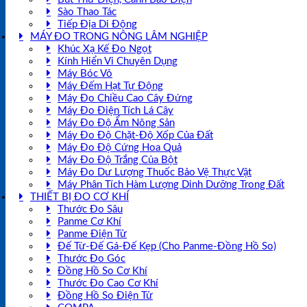
Sào Thao Tác
Tiếp Địa Di Động
MÁY ĐO TRONG NÔNG LÂM NGHIỆP
Khúc Xạ Kế Đo Ngọt
Kính Hiển Vi Chuyên Dụng
Máy Bóc Vỏ
Máy Đếm Hạt Tự Động
Máy Đo Chiều Cao Cây Đứng
Máy Đo Điện Tích Lá Cây
Máy Đo Độ Ẩm Nông Sản
Máy Đo Độ Chặt-Độ Xốp Của Đất
Máy Đo Độ Cứng Hoa Quả
Máy Đo Độ Trắng Của Bột
Máy Đo Dư Lượng Thuốc Bảo Vệ Thực Vật
Máy Phân Tích Hàm Lượng Dinh Dưỡng Trong Đất
THIẾT BỊ ĐO CƠ KHÍ
Thước Đo Sâu
Panme Cơ Khí
Panme Điện Tử
Đế Từ-Đế Gá-Đế Kẹp (Cho Panme-Đồng Hồ So)
Thước Đo Góc
Đồng Hồ So Cơ Khí
Thước Đo Cao Cơ Khí
Đồng Hồ So Điện Tử