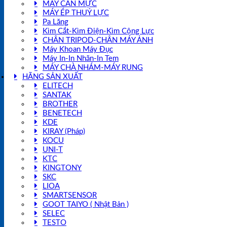
MÁY CÂN MỰC
MÁY ÉP THUỶ LỰC
Pa Lăng
Kìm Cắt-Kìm Điện-Kìm Cộng Lực
CHÂN TRIPOD-CHÂN MÁY ẢNH
Máy Khoan Máy Đục
Máy In-In Nhãn-In Tem
MÁY CHÀ NHÁM-MÁY RUNG
HÃNG SẢN XUẤT
ELITECH
SANTAK
BROTHER
BENETECH
KDE
KIRAY (Pháp)
KOCU
UNI-T
KTC
KINGTONY
SKC
LIOA
SMARTSENSOR
GOOT TAIYO ( Nhật Bản )
SELEC
TESTO