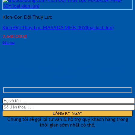
Kích-Con Đội Thuỷ Lực
Kích Đội Thủy Lực MASADA MHB-30Y(loại kích lùn)
2,640,000
₫
Đặt mua
NHẬN TƯ VẤN NHANH TỪ SHOP ĐO
LƯỜNG
Chúng tôi sẽ gọi lại tư vấn & hỗ trợ quý khách hàng trong
thời gian sớm nhất có thể.