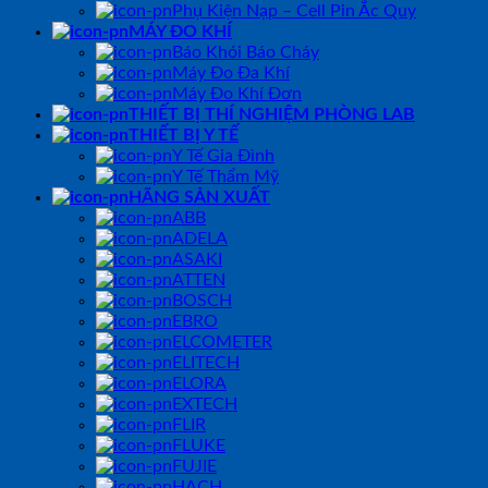
Phụ Kiện Nạp – Cell Pin Ắc Quy
MÁY ĐO KHÍ
Báo Khói Báo Cháy
Máy Đo Đa Khí
Máy Đo Khí Đơn
THIẾT BỊ THÍ NGHIỆM PHÒNG LAB
THIẾT BỊ Y TẾ
Y Tế Gia Đình
Y Tế Thẩm Mỹ
HÃNG SẢN XUẤT
ABB
ADELA
ASAKI
ATTEN
BOSCH
EBRO
ELCOMETER
ELITECH
ELORA
EXTECH
FLIR
FLUKE
FUJIE
HACH