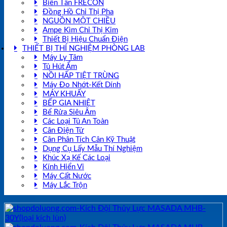
Biến Tần FRECON
Đồng Hồ Chỉ Thị Pha
NGUỒN MỘT CHIỀU
Ampe Kìm Chỉ Thị Kim
Thiết Bị Hiệu Chuẩn Điện
THIẾT BỊ THÍ NGHIỆM PHÒNG LAB
Máy Ly Tâm
Tủ Hút Ẩm
NỒI HẤP TIỆT TRÙNG
Máy Đo Nhớt-Kết Dính
MÁY KHUẤY
BẾP GIA NHIỆT
Bể Rửa Siêu Âm
Các Loại Tủ An Toàn
Cân Điện Tử
Cân Phân Tích Cân Kỹ Thuật
Dụng Cụ Lấy Mẫu Thí Nghiệm
Khúc Xạ Kế Các Loại
Kính Hiển Vi
Máy Cất Nước
Máy Lắc Trộn