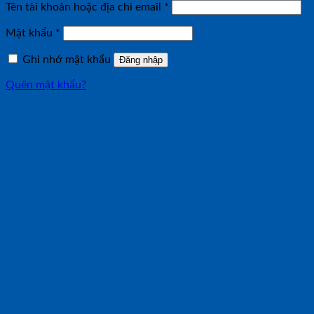
Bắt
Tên tài khoản hoặc địa chỉ email
*
buộc
Bắt
Mật khẩu
*
buộc
Ghi nhớ mật khẩu
Đăng nhập
Quên mật khẩu?