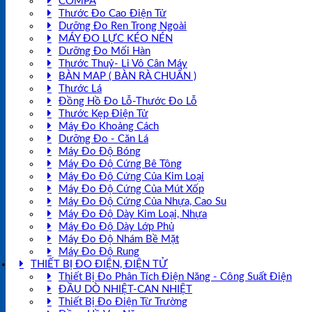
COMPA
Thước Đo Cao Điện Tử
Dưỡng Đo Ren Trong Ngoài
MÁY ĐO LỰC KÉO NÉN
Dưỡng Đo Mối Hàn
Thước Thuỷ- Li Vô Cân Máy
BÀN MAP ( BÀN RÀ CHUẨN )
Thước Lá
Đồng Hồ Đo Lỗ-Thước Đo Lỗ
Thước Kẹp Điện Tử
Máy Đo Khoảng Cách
Dưỡng Đo - Căn Lá
Máy Đo Độ Bóng
Máy Đo Độ Cứng Bê Tông
Máy Đo Độ Cứng Của Kim Loại
Máy Đo Độ Cứng Của Mút Xốp
Máy Đo Độ Cứng Của Nhựa, Cao Su
Máy Đo Độ Dày Kim Loại, Nhựa
Máy Đo Độ Dày Lớp Phủ
Máy Đo Độ Nhám Bề Mặt
Máy Đo Độ Rung
THIẾT BỊ ĐO ĐIỆN, ĐIỆN TỬ
Thiết Bị Đo Phân Tích Điện Năng - Công Suất Điện
ĐẦU DÒ NHIỆT-CAN NHIỆT
Thiết Bị Đo Điện Từ Trường