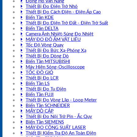
Đồng Hồ Vạn Năng
Thiết Bị Đo Điện Trở Nhỏ
Thiết Bị Đo Cách Điện - Điện Áp Cao
Biến Tần KDE
Thiết Bị Đo Điện Trở Đất - Điện Trở Suất
Biến Tần DELTA
Camera Ảnh Nhiệt-Súng Đo Nhiệt
MÁY ĐO ĐỘ ẨM VẬT LIỆU
Tốc Độ Vòng Quay
Thiết Bị Đo Bức Xạ-Phóng Xạ
Thiết Bị Đo Dòng Dò
Biến Tần MITSUBISHI
Máy Hiện Sóng-Oscilloscope
TỐC ĐỘ GIÓ
Thiết Bị Đo LCR
Biến Tần LS
Thiết Bị Đo Tụ Điện
Biến Tần FUJI
Thiết Bị Đo Vòng Lặp - Loop Meter
Biến Tần SCHNEIDER
MÁY DÒ CÁP
Thiết Bị Đo Nội Trở Pin - Ắc Quy
Biến Tần SIEMENS
MÁY ĐO CÔNG SUẤT LASER
Thiết Bị Kiểm Tra Độ An Toàn Điện