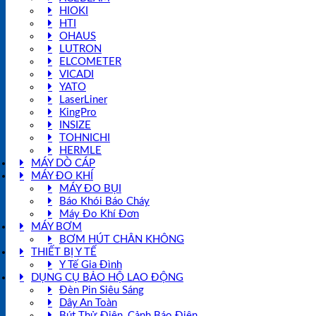
HIOKI
HTI
OHAUS
LUTRON
ELCOMETER
VICADI
YATO
LaserLiner
KingPro
INSIZE
TOHNICHI
HERMLE
MÁY DÒ CÁP
MÁY ĐO KHÍ
MÁY ĐO BỤI
Báo Khói Báo Cháy
Máy Đo Khí Đơn
MÁY BƠM
BƠM HÚT CHÂN KHÔNG
THIẾT BỊ Y TẾ
Y Tế Gia Đình
DỤNG CỤ BẢO HỘ LAO ĐỘNG
Đèn Pin Siêu Sáng
Dây An Toàn
Bút Thử Điện, Cảnh Báo Điện