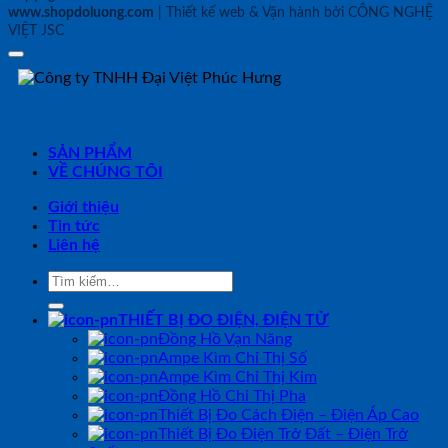
www.shopdoluong.com
| Thiết kế web & Vận hành bởi CÔNG NGHỆ
VIỆT JSC
SẢN PHẨM
VỀ CHÚNG TÔI
Giới thiệu
Tin tức
Liên hệ
Tìm
kiếm:
THIẾT BỊ ĐO ĐIỆN, ĐIỆN TỬ
Đồng Hồ Vạn Năng
Ampe Kìm Chỉ Thị Số
Ampe Kìm Chỉ Thị Kim
Đồng Hồ Chỉ Thị Pha
Thiết Bị Đo Cách Điện – Điện Áp Cao
Thiết Bị Đo Điện Trở Đất – Điện Trở