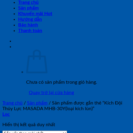
Trang chủ
Sản phẩm
Khuyến mãi Hot
Hướng dẫn
Bảo hành
Thanh toán
Chưa có sản phẩm trong giỏ hàng.
Quay trở lại cửa hàng
Trang chủ
/
Sản phẩm
/
Sản phẩm được gắn thẻ “Kích Đội
Thủy Lực MASADA MHB-30Y(loại kích lùn)”
Lọc
Hiển thị kết quả duy nhất