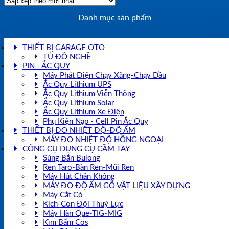
Danh mục sản phẩm
THIẾT BỊ GARAGE OTO
TỦ ĐỒ NGHỀ
PIN - ẮC QUY
Máy Phát Điện Chạy Xăng-Chạy Dầu
Ắc Quy Lithium UPS
Ắc Quy Lithium Viễn Thông
Ắc Quy Lithium Solar
Ắc Quy Lithium Xe Điện
Phụ Kiện Nạp - Cell Pin Ắc Quy
THIẾT BỊ ĐO NHIỆT ĐỘ-ĐỘ ẨM
MÁY ĐO NHIỆT ĐỘ HỒNG NGOẠI
CÔNG CỤ DỤNG CỤ CẦM TAY
Súng Bắn Bulong
Ren Taro-Bàn Ren-Mũi Ren
Máy Hút Chân Không
MÁY ĐO ĐỘ ẨM GỖ VẬT LIỆU XÂY DỰNG
Máy Cắt Cỏ
Kích-Con Đội Thuỷ Lực
Máy Hàn Que-TIG-MIG
Kìm Bấm Cos