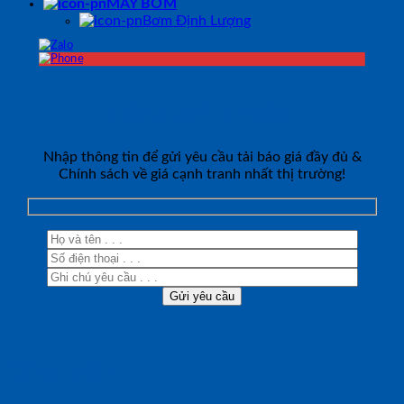
MÁY BƠM
Bơm Định Lượng
ĐĂNG KÝ TƯ VẤN
Nhập thông tin để gửi yêu cầu tải báo giá đầy đủ &
Chính sách về giá cạnh tranh nhất thị trường!
Đăng nhập