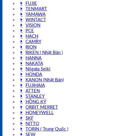
FUJIE
TENMART
YAMAWA
WINTACT
VISION
PCE
HACH
CAMRY
RION
RIKEN ( Nhật Bản )
HANNA
NAKATA
Niigata Seiki
HONDA
KANON (Nhật Bản)
FUJIHAIA
ATTEN
STANLEY
HỒNG KÝ
ORBIT MERRET
HONEYWELL
SKF
NITTO
TORIN ( Trung Quốc )
SEW