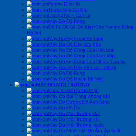
Panme Điện Tử
Thước Kẹp Cơ Khí
Dưỡng Đo – Căn Lá
Máy Đo Độ Bóng
Đế Từ-Đế Gá-Đế Kẹp (Cho Panme-Đồng
Hồ So)
Máy Đo Độ Cứng Bê Tông
Máy Đo Độ Dày Lớp Phủ
Máy Đo Độ Cứng Của Kim Loại
Máy Đo Độ Cứng Của Mút Xốp
Máy Đo Độ Cứng Của Nhựa, Cao Su
Máy Đo Độ Dày Kim Loại, Nhựa
Máy Đo Độ Rung
Máy Đo Độ Nhám Bề Mặt
MÁY ĐO MÔI TRƯỜNG
Khúc Xạ Kế Đo Độ Mặn
Máy Đo Bụi Trong Không Khí
Máy Đo Cường Độ Ánh Sáng
Máy Đo Độ Ồn
Máy Đo Môi Trường Đất
Máy Đo Môi Trường Khí
Máy Đo Môi Trường Nước
Máy Đo Nhiệt Độ-Độ Ẩm-Áp Suất