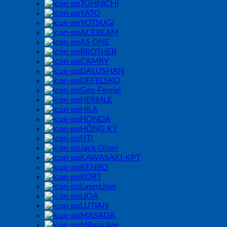
TOHNICHI
YATO
YOTSUGI
ACEBEAM
AS ONE
BROTHER
CAMRY
DALUSHAN
DEFELSKO
Geo-Fennel
HERMLE
HILA
HONDA
HỒNG KÝ
HTI
Jack Olsen
KAWASAKI-KPT
KENBO
KORT
LaserLiner
LIOA
LUTIAN
MASADA
Milwaukee