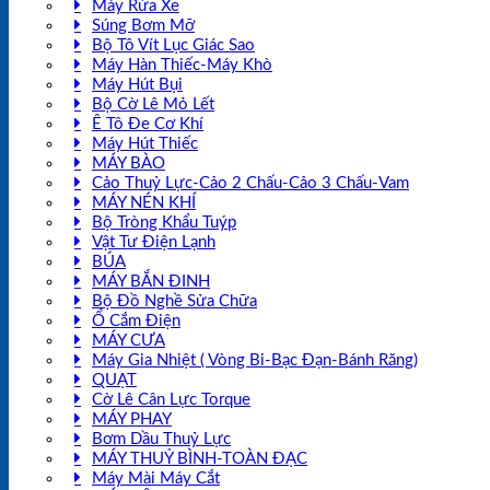
Máy Rửa Xe
Súng Bơm Mỡ
Bộ Tô Vít Lục Giác Sao
Máy Hàn Thiếc-Máy Khò
Máy Hút Bụi
Bộ Cờ Lê Mỏ Lết
Ê Tô Đe Cơ Khí
Máy Hút Thiếc
MÁY BÀO
Cảo Thuỷ Lực-Cảo 2 Chấu-Cảo 3 Chấu-Vam
MÁY NÉN KHÍ
Bộ Tròng Khẩu Tuýp
Vật Tư Điện Lạnh
BÚA
MÁY BẮN ĐINH
Bộ Đồ Nghề Sửa Chữa
Ổ Cắm Điện
MÁY CƯA
Máy Gia Nhiệt ( Vòng Bi-Bạc Đạn-Bánh Răng)
QUẠT
Cờ Lê Cân Lực Torque
MÁY PHAY
Bơm Dầu Thuỷ Lực
MÁY THUỶ BÌNH-TOÀN ĐẠC
Máy Mài Máy Cắt