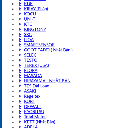
KDE
KIRAY (Pháp)
KOCU
UNI-T
KTC
KINGTONY
SKC
LIOA
SMARTSENSOR
GOOT TAIYO ( Nhật Bản )
SELEC
TESTO
TEREX (USA)
ELORA
MASADA
HIRAYAMA - NHẬT BẢN
TES Đài Loan
ASAKI
Regeltex
KORT
DEWALT
KYORITSU
Total Meter
KETT (Nhật Bản)
ADELA