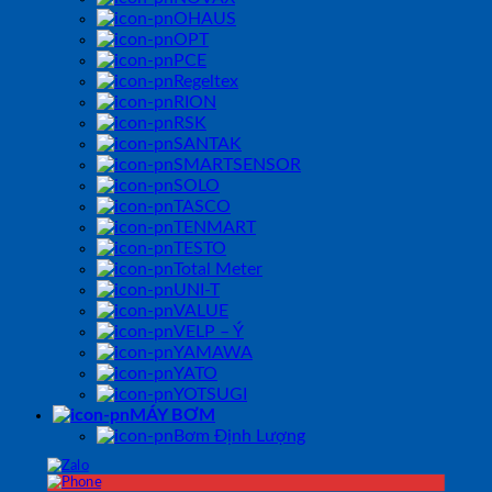
OHAUS
OPT
PCE
Regeltex
RION
RSK
SANTAK
SMARTSENSOR
SOLO
TASCO
TENMART
TESTO
Total Meter
UNI-T
VALUE
VELP – Ý
YAMAWA
YATO
YOTSUGI
MÁY BƠM
Bơm Định Lượng