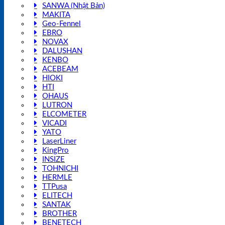
SANWA (Nhật Bản)
MAKITA
Geo-Fennel
EBRO
NOVAX
DALUSHAN
KENBO
ACEBEAM
HIOKI
HTI
OHAUS
LUTRON
ELCOMETER
VICADI
YATO
LaserLiner
KingPro
INSIZE
TOHNICHI
HERMLE
TTPusa
ELITECH
SANTAK
BROTHER
BENETECH