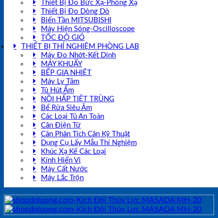
Thiết Bị Đo Bức Xạ-Phóng Xạ
Thiết Bị Đo Dòng Dò
Biến Tần MITSUBISHI
Máy Hiện Sóng-Oscilloscope
TỐC ĐỘ GIÓ
THIẾT BỊ THÍ NGHIỆM PHÒNG LAB
Máy Đo Nhớt-Kết Dính
MÁY KHUẤY
BẾP GIA NHIỆT
Máy Ly Tâm
Tủ Hút Ẩm
NỒI HẤP TIỆT TRÙNG
Bể Rửa Siêu Âm
Các Loại Tủ An Toàn
Cân Điện Tử
Cân Phân Tích Cân Kỹ Thuật
Dụng Cụ Lấy Mẫu Thí Nghiệm
Khúc Xạ Kế Các Loại
Kính Hiển Vi
Máy Cất Nước
Máy Lắc Trộn