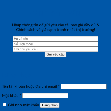
ĐĂNG KÝ TƯ VẤN
Nhập thông tin để gửi yêu cầu tải báo giá đầy đủ &
Chính sách về giá cạnh tranh nhất thị trường!
Đăng nhập
Bắt
Tên tài khoản hoặc địa chỉ email
*
buộc
Bắt
Mật khẩu
*
buộc
Ghi nhớ mật khẩu
Đăng nhập