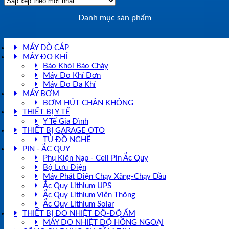
Danh mục sản phẩm
MÁY DÒ CÁP
MÁY ĐO KHÍ
Báo Khói Báo Cháy
Máy Đo Khí Đơn
Máy Đo Đa Khí
MÁY BƠM
BƠM HÚT CHÂN KHÔNG
THIẾT BỊ Y TẾ
Y Tế Gia Đình
THIẾT BỊ GARAGE OTO
TỦ ĐỒ NGHỀ
PIN - ẮC QUY
Phụ Kiện Nạp - Cell Pin Ắc Quy
Bộ Lưu Điện
Máy Phát Điện Chạy Xăng-Chạy Dầu
Ắc Quy Lithium UPS
Ắc Quy Lithium Viễn Thông
Ắc Quy Lithium Solar
THIẾT BỊ ĐO NHIỆT ĐỘ-ĐỘ ẨM
MÁY ĐO NHIỆT ĐỘ HỒNG NGOẠI