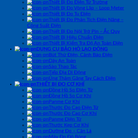
Thiết Bị Đo Điện Từ Trường
Thiết Bị Đo Vòng Lặp – Loop Meter
Thiết Bị Đo Tụ Điện
Thiết Bị Đo Phân Tích Điện Năng –
Công Suất Điện
Thiết Bị Đo Nội Trở Pin – Ắc Quy
Thiết Bị Hiệu Chuẩn Điện
Thiết Bị Kiểm Tra Độ An Toàn Điện
DỤNG CỤ BẢO HỘ LAO ĐỘNG
Bút Thử Điện, Cảnh Báo Điện
Dây An Toàn
Sào Thao Tác
Tiếp Địa Di Động
Ủng Thảm Găng Tay Cách Điện
THIẾT BỊ ĐO CƠ KHÍ
Đồng Hồ So Điện Tử
Đồng Hồ So Cơ Khí
Panme Cơ Khí
Thước Đo Cao Điện Tử
Thước Đo Cao Cơ Khí
Panme Điện Tử
Thước Kẹp Cơ Khí
Dưỡng Đo – Căn Lá
Máy Đo Độ Bóng