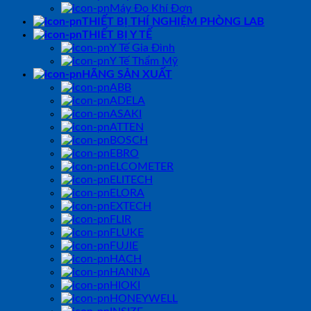
Máy Đo Khí Đơn
THIẾT BỊ THÍ NGHIỆM PHÒNG LAB
THIẾT BỊ Y TẾ
Y Tế Gia Đình
Y Tế Thẩm Mỹ
HÃNG SẢN XUẤT
ABB
ADELA
ASAKI
ATTEN
BOSCH
EBRO
ELCOMETER
ELITECH
ELORA
EXTECH
FLIR
FLUKE
FUJIE
HACH
HANNA
HIOKI
HONEYWELL