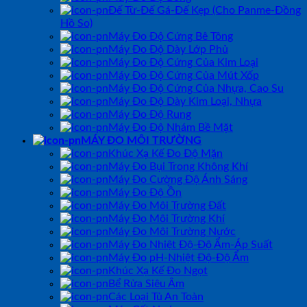
Đế Từ-Đế Gá-Đế Kẹp (Cho Panme-Đồng
Hồ So)
Máy Đo Độ Cứng Bê Tông
Máy Đo Độ Dày Lớp Phủ
Máy Đo Độ Cứng Của Kim Loại
Máy Đo Độ Cứng Của Mút Xốp
Máy Đo Độ Cứng Của Nhựa, Cao Su
Máy Đo Độ Dày Kim Loại, Nhựa
Máy Đo Độ Rung
Máy Đo Độ Nhám Bề Mặt
MÁY ĐO MÔI TRƯỜNG
Khúc Xạ Kế Đo Độ Mặn
Máy Đo Bụi Trong Không Khí
Máy Đo Cường Độ Ánh Sáng
Máy Đo Độ Ồn
Máy Đo Môi Trường Đất
Máy Đo Môi Trường Khí
Máy Đo Môi Trường Nước
Máy Đo Nhiệt Độ-Độ Ẩm-Áp Suất
Máy Đo pH-Nhiệt Độ-Độ Ẩm
Khúc Xạ Kế Đo Ngọt
Bể Rửa Siêu Âm
Các Loại Tủ An Toàn