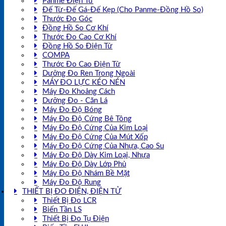
Panme Điện Tử
Đế Từ-Đế Gá-Đế Kẹp (Cho Panme-Đồng Hồ So)
Thước Đo Góc
Đồng Hồ So Cơ Khí
Thước Đo Cao Cơ Khí
Đồng Hồ So Điện Tử
COMPA
Thước Đo Cao Điện Tử
Dưỡng Đo Ren Trong Ngoài
MÁY ĐO LỰC KÉO NÉN
Máy Đo Khoảng Cách
Dưỡng Đo - Căn Lá
Máy Đo Độ Bóng
Máy Đo Độ Cứng Bê Tông
Máy Đo Độ Cứng Của Kim Loại
Máy Đo Độ Cứng Của Mút Xốp
Máy Đo Độ Cứng Của Nhựa, Cao Su
Máy Đo Độ Dày Kim Loại, Nhựa
Máy Đo Độ Dày Lớp Phủ
Máy Đo Độ Nhám Bề Mặt
Máy Đo Độ Rung
THIẾT BỊ ĐO ĐIỆN, ĐIỆN TỬ
Thiết Bị Đo LCR
Biến Tần LS
Thiết Bị Đo Tụ Điện