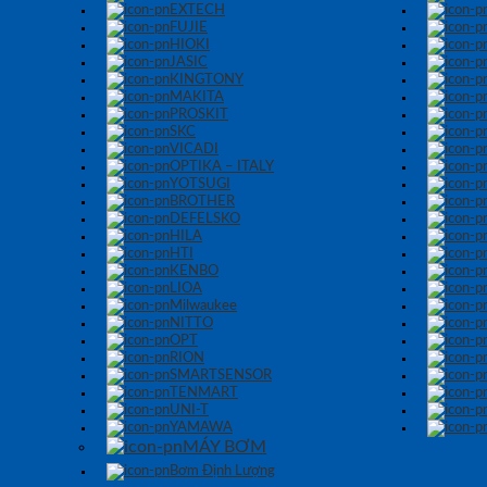
EXTECH
FUJIE
HIOKI
JASIC
KINGTONY
MAKITA
PROSKIT
SKC
VICADI
OPTIKA – ITALY
YOTSUGI
BROTHER
DEFELSKO
HILA
HTI
KENBO
LIOA
Milwaukee
NITTO
OPT
RION
SMARTSENSOR
TENMART
UNI-T
YAMAWA
MÁY BƠM
Bơm Định Lượng