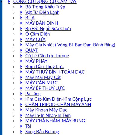
CÔNG CỤ DỤNG CỤ CẦM TAY
Bộ Tròng Khẩu Tuýp
Vật Tư Điện Lạnh
BÚA
MÁY BẮN ĐINH
Bộ Đồ Nghề Sửa Chữa
Ổ Cắm Điện
MÁY CƯA
Máy Gia Nhiệt ( Vòng Bi-Bạc Đạn-Bánh Răng)
QUẠT
Cờ Lê Cân Lực Torque
MÁY PHAY
Bơm Dầu Thuỷ Lực
MÁY THUỶ BÌNH-TOÀN ĐẠC
Máy Mài Máy Cắt
MÁY CÂN MỰC
MÁY ÉP THUỶ LỰC
Pa Lăng
Kìm Cắt-Kìm Điện-Kìm Cộng Lực
CHÂN TRIPOD-CHÂN MÁY ẢNH
Máy Khoan Máy Đục
Máy In-In Nhãn-In Tem
MÁY CHÀ NHÁM-MÁY RUNG
Tời
Súng Bắn Bulong