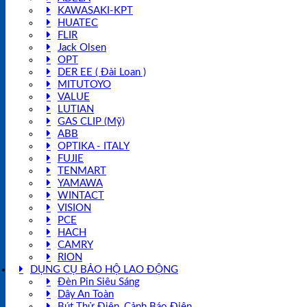
KAWASAKI-KPT
HUATEC
FLIR
Jack Olsen
OPT
DER EE ( Đài Loan )
MITUTOYO
VALUE
LUTIAN
GAS CLIP (Mỹ)
ABB
OPTIKA - ITALY
FUJIE
TENMART
YAMAWA
WINTACT
VISION
PCE
HACH
CAMRY
RION
DỤNG CỤ BẢO HỘ LAO ĐỘNG
Đèn Pin Siêu Sáng
Dây An Toàn
Bút Thử Điện, Cảnh Báo Điện