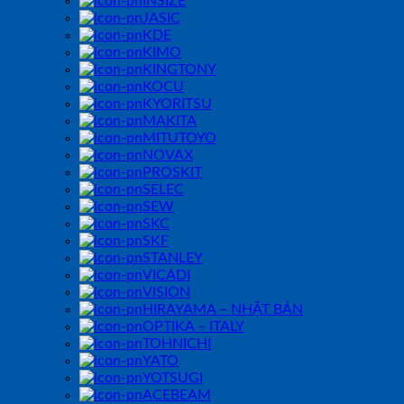
INSIZE
JASIC
KDE
KIMO
KINGTONY
KOCU
KYORITSU
MAKITA
MITUTOYO
NOVAX
PROSKIT
SELEC
SEW
SKC
SKF
STANLEY
VICADI
VISION
HIRAYAMA – NHẬT BẢN
OPTIKA – ITALY
TOHNICHI
YATO
YOTSUGI
ACEBEAM