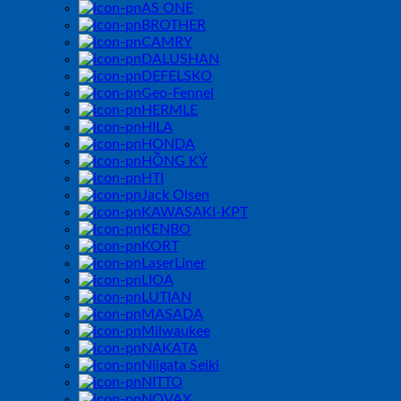
AS ONE
BROTHER
CAMRY
DALUSHAN
DEFELSKO
Geo-Fennel
HERMLE
HILA
HONDA
HỒNG KÝ
HTI
Jack Olsen
KAWASAKI-KPT
KENBO
KORT
LaserLiner
LIOA
LUTIAN
MASADA
Milwaukee
NAKATA
Niigata Seiki
NITTO
NOVAX