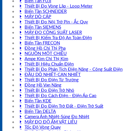
Biến Tần FUJI
Thiết Bị Đo Vòng Lặp - Loop Meter
Biến Tần SCHNEIDER
MÁY DÒ CÁP
Thiết Bị Đo Nội Trở Pin - Ắc Quy
Biến Tần SIEMENS
MÁY ĐO CÔNG SUẤT LASER
Thiết Bị Kiểm Tra Độ An Toàn Điện
Biến Tần FRECON
Đồng Hồ Chỉ Thị Pha
NGUỒN MỘT CHIỀU
Ampe Kìm Chỉ Thị Kim
Thiết Bị Hiệu Chuẩn Điện
Thiết Bị Đo Phân Tích Điện Năng - Công Suất Điện
ĐẦU DÒ NHIỆT-CAN NHIỆT
Thiết Bị Đo Điện Từ Trường
Đồng Hồ Vạn Năng
Thiết Bị Đo Điện Trở Nhỏ
Thiết Bị Đo Cách Điện - Điện Áp Cao
Biến Tần KDE
Thiết Bị Đo Điện Trở Đất - Điện Trở Suất
Biến Tần DELTA
Camera Ảnh Nhiệt-Súng Đo Nhiệt
MÁY ĐO ĐỘ ẨM VẬT LIỆU
Tốc Độ Vòng Quay