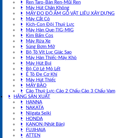
Ren Taro-Bàn Ren-Mũi Ren
Máy Hút Chân Không
MÁY ĐO ĐỘ ẨM GỖ VẬT LIỆU XÂY DỰNG
Máy Cắt Cỏ
Kích-Con Đội Thuỷ Lực
Máy Hàn Que-TIG-MIG
Kìm Bấm Cos
Máy Rửa Xe
Súng Bơm Mỡ
Bộ Tô Vít Lục Giác Sao
Máy Hàn Thiếc-Máy Khò
Máy Hút Bụi
Bộ Cờ Lê Mỏ Lết
Ê Tô Đe Cơ Khí
Máy Hút Thiếc
MÁY BÀO
Cảo Thuỷ Lực-Cảo 2 Chấu-Cảo 3 Chấu-Vam
HÃNG SẢN XUẤT
HANNA
NAKATA
Niigata Seiki
HONDA
KANON (Nhật Bản)
FUJIHAIA
ATTEN