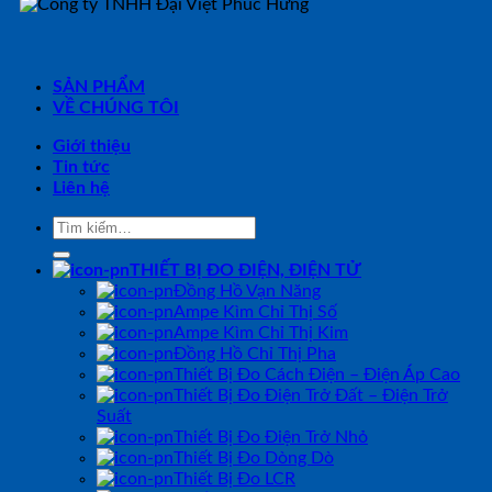
SẢN PHẨM
VỀ CHÚNG TÔI
Giới thiệu
Tin tức
Liên hệ
Tìm
kiếm:
THIẾT BỊ ĐO ĐIỆN, ĐIỆN TỬ
Đồng Hồ Vạn Năng
Ampe Kìm Chỉ Thị Số
Ampe Kìm Chỉ Thị Kim
Đồng Hồ Chỉ Thị Pha
Thiết Bị Đo Cách Điện – Điện Áp Cao
Thiết Bị Đo Điện Trở Đất – Điện Trở
Suất
Thiết Bị Đo Điện Trở Nhỏ
Thiết Bị Đo Dòng Dò
Thiết Bị Đo LCR