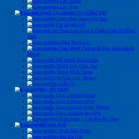
Máy Cất Nước
Máy Lắc Trộn
CÔNG CỤ DỤNG CỤ CẦM TAY
Ren Taro-Bàn Ren-Mũi Ren
Bộ Cờ Lê Mỏ Lết
Cảo Thuỷ Lực-Cảo 2 Chấu-Cảo 3 Chấu-
Vam
Bơm Dầu Thuỷ Lực
Máy Gia Nhiệt ( Vòng Bi-Bạc Đạn-Bánh
Răng)
Bộ Đồ Nghề Sửa Chữa
Bộ Tô Vít Lục Giác Sao
Bộ Tròng Khẩu Tuýp
Cờ Lê Cân Lực Torque
Máy Cắt Cỏ
PIN – ẮC QUY
Ắc Quy Lithium Solar
Ắc Quy Lithium UPS
Ắc Quy Lithium Viễn Thông
Ắc Quy Lithium Xe Điện
Phụ Kiện Nạp – Cell Pin Ắc Quy
MÁY ĐO KHÍ
Báo Khói Báo Cháy
Máy Đo Đa Khí