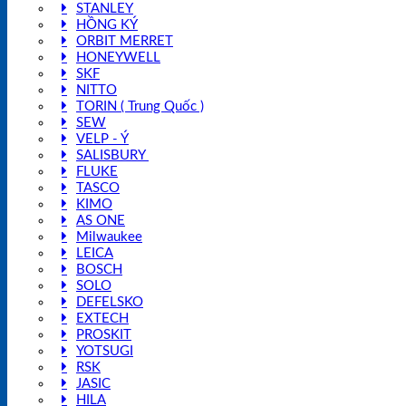
STANLEY
HỒNG KÝ
ORBIT MERRET
HONEYWELL
SKF
NITTO
TORIN ( Trung Quốc )
SEW
VELP - Ý
SALISBURY
FLUKE
TASCO
KIMO
AS ONE
Milwaukee
LEICA
BOSCH
SOLO
DEFELSKO
EXTECH
PROSKIT
YOTSUGI
RSK
JASIC
HILA