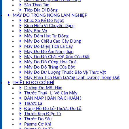
Sào Thao Tác
Tiếp Địa Di Động
MÁY ĐO TRONG NÔNG LÂM NGHIỆP
Khúc Xạ Kế Đo Ngọt
Kính Hiển Vi Chuyên Dụng
Máy Bóc Vỏ
Máy Đếm Hạt Tự Động
Máy Đo Chiều Cao Cây Đứng
Máy Đo Điện Tích Lá Cây
Máy Đo Độ Ẩm Nông Sản
Máy Đo Độ Chặt-Độ Xốp Của Đất
Máy Đo Độ Cứng Hoa Quả
Máy Đo Độ Trắng Của Bột
Máy Đo Dư Lượng Thuốc Bảo Vệ Thực Vật
Máy Phân Tích Hàm Lượng Dinh Dưỡng Trong Đất
THIẾT BỊ ĐO CƠ KHÍ
Dưỡng Đo Mối Hàn
Thước Thuỷ- Li Vô Cân Máy
BÀN MAP ( BÀN RÀ CHUẨN )
Thước Lá
Đồng Hồ Đo Lỗ-Thước Đo Lỗ
Thước Kẹp Điện Tử
Thước Đo Sâu
Panme Cơ Khí