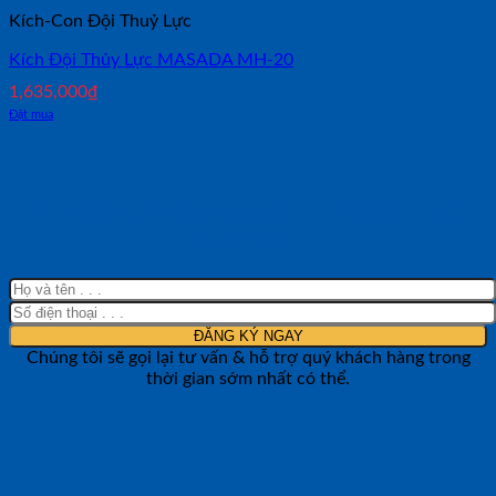
Kích-Con Đội Thuỷ Lực
Kích Đội Thủy Lực MASADA MH-20
1,635,000
₫
Đặt mua
NHẬN TƯ VẤN NHANH TỪ SHOP ĐO
LƯỜNG
Chúng tôi sẽ gọi lại tư vấn & hỗ trợ quý khách hàng trong
thời gian sớm nhất có thể.