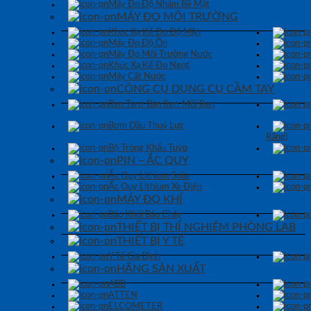
Máy Đo Độ Nhám Bề Mặt
MÁY ĐO MÔI TRƯỜNG
Khúc Xạ Kế Đo Độ Mặn
Máy Đo Độ Ồn
Máy Đo Môi Trường Nước
Khúc Xạ Kế Đo Ngọt
Máy Cất Nước
CÔNG CỤ DỤNG CỤ CẦM TAY
Ren Taro-Bàn Ren-Mũi Ren
Bơm Dầu Thuỷ Lực
Răng)
Bộ Tròng Khẩu Tuýp
PIN – ẮC QUY
Ắc Quy Lithium Solar
Ắc Quy Lithium Xe Điện
MÁY ĐO KHÍ
Báo Khói Báo Cháy
THIẾT BỊ THÍ NGHIỆM PHÒNG LAB
THIẾT BỊ Y TẾ
Y Tế Gia Đình
HÃNG SẢN XUẤT
ABB
ATTEN
ELCOMETER