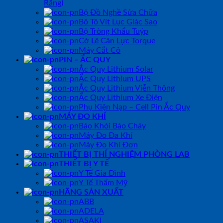
Răng)
Bộ Đồ Nghề Sửa Chữa
Bộ Tô Vít Lục Giác Sao
Bộ Tròng Khẩu Tuýp
Cờ Lê Cân Lực Torque
Máy Cắt Cỏ
PIN – ẮC QUY
Ắc Quy Lithium Solar
Ắc Quy Lithium UPS
Ắc Quy Lithium Viễn Thông
Ắc Quy Lithium Xe Điện
Phụ Kiện Nạp – Cell Pin Ắc Quy
MÁY ĐO KHÍ
Báo Khói Báo Cháy
Máy Đo Đa Khí
Máy Đo Khí Đơn
THIẾT BỊ THÍ NGHIỆM PHÒNG LAB
THIẾT BỊ Y TẾ
Y Tế Gia Đình
Y Tế Thẩm Mỹ
HÃNG SẢN XUẤT
ABB
ADELA
ASAKI