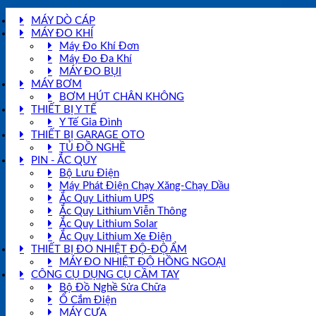
MÁY DÒ CÁP
MÁY ĐO KHÍ
Máy Đo Khí Đơn
Máy Đo Đa Khí
MÁY ĐO BỤI
MÁY BƠM
BƠM HÚT CHÂN KHÔNG
THIẾT BỊ Y TẾ
Y Tế Gia Đình
THIẾT BỊ GARAGE OTO
TỦ ĐỒ NGHỀ
PIN - ẮC QUY
Bộ Lưu Điện
Máy Phát Điện Chạy Xăng-Chạy Dầu
Ắc Quy Lithium UPS
Ắc Quy Lithium Viễn Thông
Ắc Quy Lithium Solar
Ắc Quy Lithium Xe Điện
THIẾT BỊ ĐO NHIỆT ĐỘ-ĐỘ ẨM
MÁY ĐO NHIỆT ĐỘ HỒNG NGOẠI
CÔNG CỤ DỤNG CỤ CẦM TAY
Bộ Đồ Nghề Sửa Chữa
Ổ Cắm Điện
MÁY CƯA