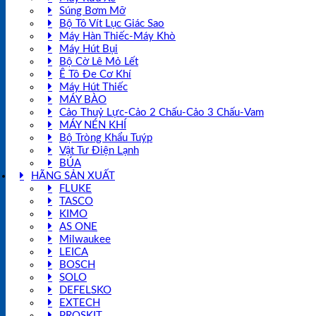
Súng Bơm Mỡ
Bộ Tô Vít Lục Giác Sao
Máy Hàn Thiếc-Máy Khò
Máy Hút Bụi
Bộ Cờ Lê Mỏ Lết
Ê Tô Đe Cơ Khí
Máy Hút Thiếc
MÁY BÀO
Cảo Thuỷ Lực-Cảo 2 Chấu-Cảo 3 Chấu-Vam
MÁY NÉN KHÍ
Bộ Tròng Khẩu Tuýp
Vật Tư Điện Lạnh
BÚA
HÃNG SẢN XUẤT
FLUKE
TASCO
KIMO
AS ONE
Milwaukee
LEICA
BOSCH
SOLO
DEFELSKO
EXTECH
PROSKIT