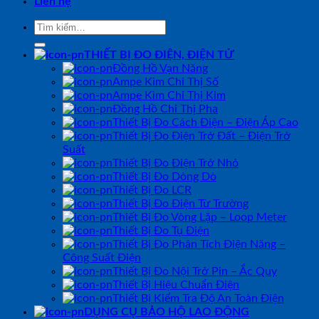
Liên hệ
Tìm
kiếm:
THIẾT BỊ ĐO ĐIỆN, ĐIỆN TỬ
Đồng Hồ Vạn Năng
Ampe Kìm Chỉ Thị Số
Ampe Kìm Chỉ Thị Kim
Đồng Hồ Chỉ Thị Pha
Thiết Bị Đo Cách Điện – Điện Áp Cao
Thiết Bị Đo Điện Trở Đất – Điện Trở
Suất
Thiết Bị Đo Điện Trở Nhỏ
Thiết Bị Đo Dòng Dò
Thiết Bị Đo LCR
Thiết Bị Đo Điện Từ Trường
Thiết Bị Đo Vòng Lặp – Loop Meter
Thiết Bị Đo Tụ Điện
Thiết Bị Đo Phân Tích Điện Năng –
Công Suất Điện
Thiết Bị Đo Nội Trở Pin – Ắc Quy
Thiết Bị Hiệu Chuẩn Điện
Thiết Bị Kiểm Tra Độ An Toàn Điện
DỤNG CỤ BẢO HỘ LAO ĐỘNG