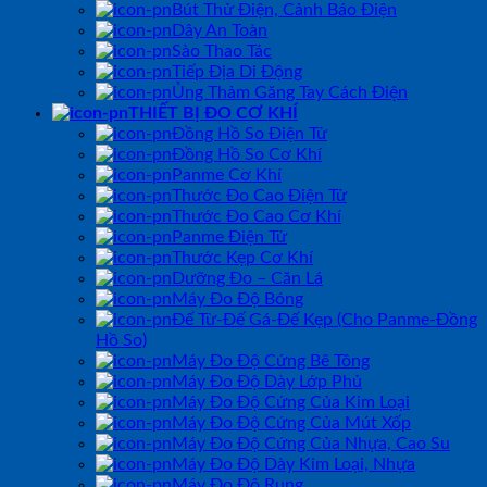
Bút Thử Điện, Cảnh Báo Điện
Dây An Toàn
Sào Thao Tác
Tiếp Địa Di Động
Ủng Thảm Găng Tay Cách Điện
THIẾT BỊ ĐO CƠ KHÍ
Đồng Hồ So Điện Tử
Đồng Hồ So Cơ Khí
Panme Cơ Khí
Thước Đo Cao Điện Tử
Thước Đo Cao Cơ Khí
Panme Điện Tử
Thước Kẹp Cơ Khí
Dưỡng Đo – Căn Lá
Máy Đo Độ Bóng
Đế Từ-Đế Gá-Đế Kẹp (Cho Panme-Đồng
Hồ So)
Máy Đo Độ Cứng Bê Tông
Máy Đo Độ Dày Lớp Phủ
Máy Đo Độ Cứng Của Kim Loại
Máy Đo Độ Cứng Của Mút Xốp
Máy Đo Độ Cứng Của Nhựa, Cao Su
Máy Đo Độ Dày Kim Loại, Nhựa
Máy Đo Độ Rung