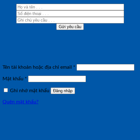
Đăng nhập
Bắt
Tên tài khoản hoặc địa chỉ email
*
buộc
Bắt
Mật khẩu
*
buộc
Ghi nhớ mật khẩu
Đăng nhập
Quên mật khẩu?