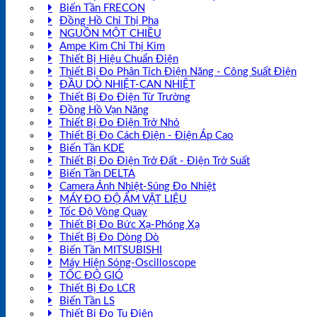
Biến Tần FRECON
Đồng Hồ Chỉ Thị Pha
NGUỒN MỘT CHIỀU
Ampe Kìm Chỉ Thị Kim
Thiết Bị Hiệu Chuẩn Điện
Thiết Bị Đo Phân Tích Điện Năng - Công Suất Điện
ĐẦU DÒ NHIỆT-CAN NHIỆT
Thiết Bị Đo Điện Từ Trường
Đồng Hồ Vạn Năng
Thiết Bị Đo Điện Trở Nhỏ
Thiết Bị Đo Cách Điện - Điện Áp Cao
Biến Tần KDE
Thiết Bị Đo Điện Trở Đất - Điện Trở Suất
Biến Tần DELTA
Camera Ảnh Nhiệt-Súng Đo Nhiệt
MÁY ĐO ĐỘ ẨM VẬT LIỆU
Tốc Độ Vòng Quay
Thiết Bị Đo Bức Xạ-Phóng Xạ
Thiết Bị Đo Dòng Dò
Biến Tần MITSUBISHI
Máy Hiện Sóng-Oscilloscope
TỐC ĐỘ GIÓ
Thiết Bị Đo LCR
Biến Tần LS
Thiết Bị Đo Tụ Điện