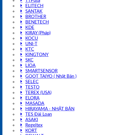
TTPusa
ELITECH
SANTAK
BROTHER
BENETECH
KDE
KIRAY (Pháp)
KOCU
UNI-T
KTC
KINGTONY
SKC
LIOA
SMARTSENSOR
GOOT TAIYO ( Nhật Bản )
SELEC
TESTO
TEREX (USA)
ELORA
MASADA
HIRAYAMA - NHẬT BẢN
TES Đài Loan
ASAKI
Regeltex
KORT