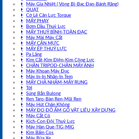
Máy Gia Nhiệt ( Vòng Bi-Bạc Đạn-Bánh Răng)
QUẠT
Cờ Lê Cân Lực Torque
MÁY PHAY
Bơm Dầu Thuỷ Lực
MÁY THUỶ BÌNH-TOÀN ĐẠC
Máy Mài Máy Cắt
MÁY CÂN MỰC
MÁY ÉP THUỶ LỰC
Pa Lăng
Kìm Cắt-Kìm Điện-Kìm Cộng Lực
CHÂN TRIPOD-CHÂN MÁY ẢNH
Máy Khoan Máy Đục
Máy In-In Nhãn-In Tem
MÁY CHÀ NHÁM-MÁY RUNG
Tời
Súng Bắn Bulong
Ren Taro-Bàn Ren-Mũi Ren
Máy Hút Chân Không
MÁY ĐO ĐỘ ẨM GỖ VẬT LIỆU XÂY DỰNG
Máy Cắt Cỏ
Kích-Con Đội Thuỷ Lực
Máy Hàn Que-TIG-MIG
Kìm Bấm Cos
Máy Rửa Xe