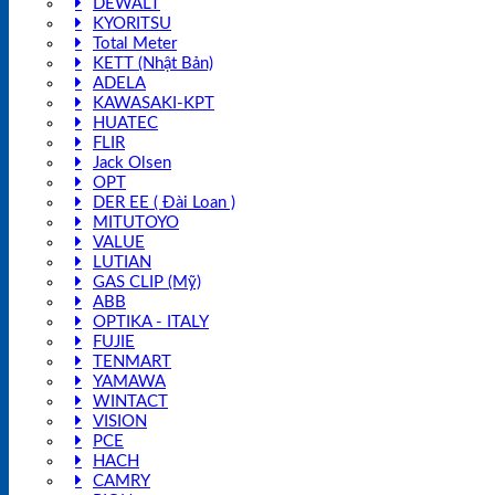
DEWALT
KYORITSU
Total Meter
KETT (Nhật Bản)
ADELA
KAWASAKI-KPT
HUATEC
FLIR
Jack Olsen
OPT
DER EE ( Đài Loan )
MITUTOYO
VALUE
LUTIAN
GAS CLIP (Mỹ)
ABB
OPTIKA - ITALY
FUJIE
TENMART
YAMAWA
WINTACT
VISION
PCE
HACH
CAMRY