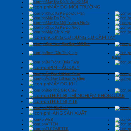
Máy Đo Độ Nhám Bề Mặt
MÁY ĐO MÔI TRƯỜNG
Khúc Xạ Kế Đo Độ Mặn
Máy Đo Độ Ồn
Máy Đo Môi Trường Nước
Khúc Xạ Kế Đo Ngọt
Máy Cất Nước
CÔNG CỤ DỤNG CỤ CẦM TAY
Ren Taro-Bàn Ren-Mũi Ren
Bơm Dầu Thuỷ Lực
Răng)
Bộ Tròng Khẩu Tuýp
PIN – ẮC QUY
Ắc Quy Lithium Solar
Ắc Quy Lithium Xe Điện
MÁY ĐO KHÍ
Báo Khói Báo Cháy
THIẾT BỊ THÍ NGHIỆM PHÒNG LAB
THIẾT BỊ Y TẾ
Y Tế Gia Đình
HÃNG SẢN XUẤT
ABB
ATTEN
ELCOMETER