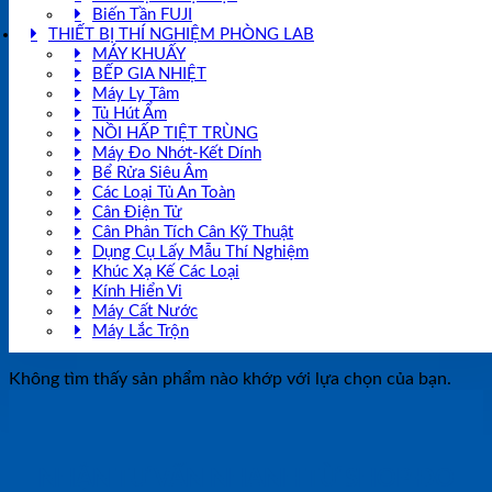
Biến Tần FUJI
THIẾT BỊ THÍ NGHIỆM PHÒNG LAB
MÁY KHUẤY
BẾP GIA NHIỆT
Máy Ly Tâm
Tủ Hút Ẩm
NỒI HẤP TIỆT TRÙNG
Máy Đo Nhớt-Kết Dính
Bể Rửa Siêu Âm
Các Loại Tủ An Toàn
Cân Điện Tử
Cân Phân Tích Cân Kỹ Thuật
Dụng Cụ Lấy Mẫu Thí Nghiệm
Khúc Xạ Kế Các Loại
Kính Hiển Vi
Máy Cất Nước
Máy Lắc Trộn
Không tìm thấy sản phẩm nào khớp với lựa chọn của bạn.
NHẬN TƯ VẤN NHANH TỪ SHOP ĐO