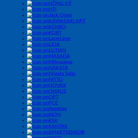
HỒNG KÝ
HTI
Jack Olsen
KAWASAKI-KPT
KENBO
KORT
LaserLiner
LIOA
LUTIAN
MASADA
Milwaukee
NAKATA
Niigata Seiki
NITTO
NOVAX
OHAUS
OPT
PCE
Regeltex
RION
RSK
SANTAK
SMARTSENSOR
SOLO