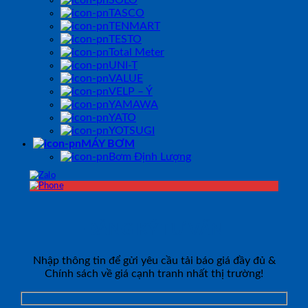
TASCO
TENMART
TESTO
Total Meter
UNI-T
VALUE
VELP – Ý
YAMAWA
YATO
YOTSUGI
MÁY BƠM
Bơm Định Lượng
ĐĂNG KÝ TƯ VẤN
Nhập thông tin để gửi yêu cầu tải báo giá đầy đủ &
Chính sách về giá cạnh tranh nhất thị trường!