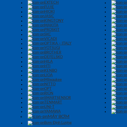
EXTECH
FUJIE
HIOKI
JASIC
KINGTONY
MAKITA
PROSKIT
SKC
VICADI
OPTIKA – ITALY
YOTSUGI
BROTHER
DEFELSKO
HILA
HTI
KENBO
LIOA
Milwaukee
NITTO
OPT
RION
SMARTSENSOR
TENMART
UNI-T
YAMAWA
MÁY BƠM
Bơm Định Lượng