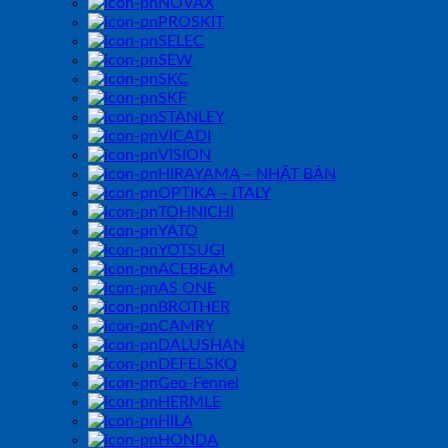
NOVAX
PROSKIT
SELEC
SEW
SKC
SKF
STANLEY
VICADI
VISION
HIRAYAMA – NHẬT BẢN
OPTIKA – ITALY
TOHNICHI
YATO
YOTSUGI
ACEBEAM
AS ONE
BROTHER
CAMRY
DALUSHAN
DEFELSKO
Geo-Fennel
HERMLE
HILA
HONDA