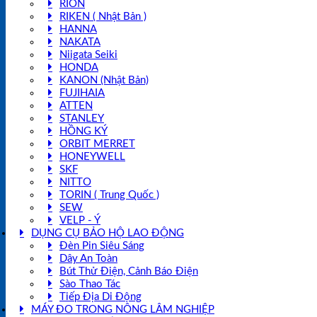
RION
RIKEN ( Nhật Bản )
HANNA
NAKATA
Niigata Seiki
HONDA
KANON (Nhật Bản)
FUJIHAIA
ATTEN
STANLEY
HỒNG KÝ
ORBIT MERRET
HONEYWELL
SKF
NITTO
TORIN ( Trung Quốc )
SEW
VELP - Ý
DỤNG CỤ BẢO HỘ LAO ĐỘNG
Đèn Pin Siêu Sáng
Dây An Toàn
Bút Thử Điện, Cảnh Báo Điện
Sào Thao Tác
Tiếp Địa Di Động
MÁY ĐO TRONG NÔNG LÂM NGHIỆP