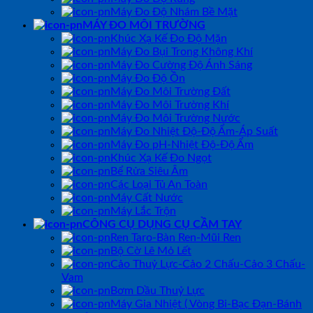
Máy Đo Độ Nhám Bề Mặt
MÁY ĐO MÔI TRƯỜNG
Khúc Xạ Kế Đo Độ Mặn
Máy Đo Bụi Trong Không Khí
Máy Đo Cường Độ Ánh Sáng
Máy Đo Độ Ồn
Máy Đo Môi Trường Đất
Máy Đo Môi Trường Khí
Máy Đo Môi Trường Nước
Máy Đo Nhiệt Độ-Độ Ẩm-Áp Suất
Máy Đo pH-Nhiệt Độ-Độ Ẩm
Khúc Xạ Kế Đo Ngọt
Bể Rửa Siêu Âm
Các Loại Tủ An Toàn
Máy Cất Nước
Máy Lắc Trộn
CÔNG CỤ DỤNG CỤ CẦM TAY
Ren Taro-Bàn Ren-Mũi Ren
Bộ Cờ Lê Mỏ Lết
Cảo Thuỷ Lực-Cảo 2 Chấu-Cảo 3 Chấu-
Vam
Bơm Dầu Thuỷ Lực
Máy Gia Nhiệt ( Vòng Bi-Bạc Đạn-Bánh