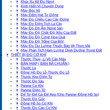
Khúc Xạ Kế Đo Ngọt
Kính Hiển Vi Chuyên Dụng
Máy Bóc Vỏ
Máy Đếm Hạt Tự Động
Máy Đo Chiều Cao Cây Đứng
Máy Đo Điện Tích Lá Cây
Máy Đo Độ Ẩm Nông Sản
Máy Đo Độ Chặt-Độ Xốp Của Đất
Máy Đo Độ Cứng Hoa Quả
Máy Đo Độ Trắng Của Bột
Máy Đo Dư Lượng Thuốc Bảo Vệ Thực Vật
Máy Phân Tích Hàm Lượng Dinh Dưỡng Trong Đất
THIẾT BỊ ĐO CƠ KHÍ
Thước Thuỷ- Li Vô Cân Máy
BÀN MAP ( BÀN RÀ CHUẨN )
Thước Lá
Đồng Hồ Đo Lỗ-Thước Đo Lỗ
Thước Kẹp Điện Tử
Thước Đo Sâu
Panme Cơ Khí
Panme Điện Tử
Đế Từ-Đế Gá-Đế Kẹp (Cho Panme-Đồng Hồ So)
Thước Đo Góc
Đồng Hồ So Cơ Khí
Thước Đo Cao Cơ Khí