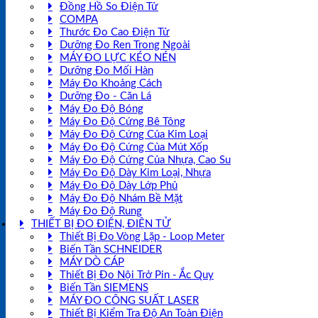
Đồng Hồ So Điện Tử
COMPA
Thước Đo Cao Điện Tử
Dưỡng Đo Ren Trong Ngoài
MÁY ĐO LỰC KÉO NÉN
Dưỡng Đo Mối Hàn
Máy Đo Khoảng Cách
Dưỡng Đo - Căn Lá
Máy Đo Độ Bóng
Máy Đo Độ Cứng Bê Tông
Máy Đo Độ Cứng Của Kim Loại
Máy Đo Độ Cứng Của Mút Xốp
Máy Đo Độ Cứng Của Nhựa, Cao Su
Máy Đo Độ Dày Kim Loại, Nhựa
Máy Đo Độ Dày Lớp Phủ
Máy Đo Độ Nhám Bề Mặt
Máy Đo Độ Rung
THIẾT BỊ ĐO ĐIỆN, ĐIỆN TỬ
Thiết Bị Đo Vòng Lặp - Loop Meter
Biến Tần SCHNEIDER
MÁY DÒ CÁP
Thiết Bị Đo Nội Trở Pin - Ắc Quy
Biến Tần SIEMENS
MÁY ĐO CÔNG SUẤT LASER
Thiết Bị Kiểm Tra Độ An Toàn Điện