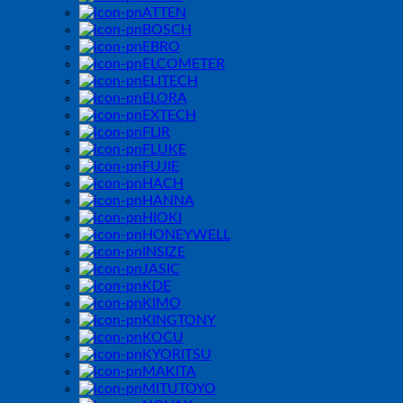
ATTEN
BOSCH
EBRO
ELCOMETER
ELITECH
ELORA
EXTECH
FLIR
FLUKE
FUJIE
HACH
HANNA
HIOKI
HONEYWELL
INSIZE
JASIC
KDE
KIMO
KINGTONY
KOCU
KYORITSU
MAKITA
MITUTOYO