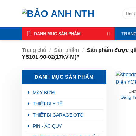
Bỏ
qua
Tìm
kiếm:
nội
dung
DANH MỤC SẢN PHẨM
TRAN
Trang chủ
/
Sản phẩm
/
Sản phẩm được gắ
YS101-90-02(17kV-M)”
DANH MỤC SẢN PHẨM
MÁY BƠM
ỦNG
Găng T
THIẾT BỊ Y TẾ
THIẾT BỊ GARAGE OTO
PIN - ẮC QUY