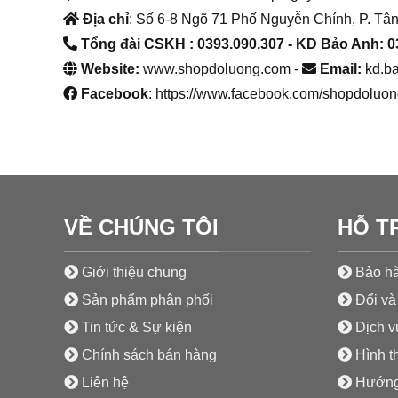
Địa chỉ
: Số 6-8 Ngõ 71 Phố Nguyễn Chính, P. Tân
Tổng đài CSKH : 0393.090.307
- KD Bảo Anh: 0
Website:
www.shopdoluong.com -
Email:
kd.b
Facebook
: https://www.facebook.com/shopdoluon
VỀ CHÚNG TÔI
HỖ T
Giới thiệu chung
Bảo hà
Sản phẩm phân phối
Đổi và 
Tin tức & Sự kiện
Dịch vụ
Chính sách bán hàng
Hình t
Liên hệ
Hướng