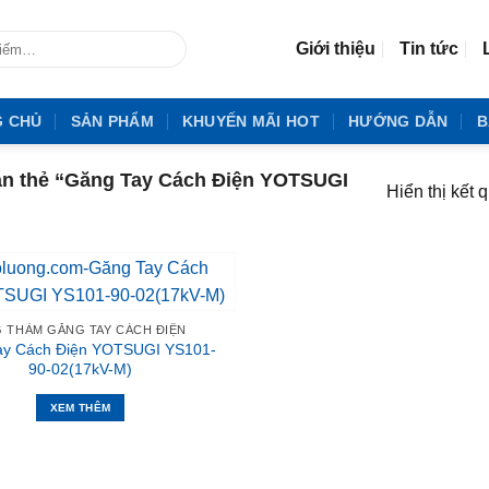
Giới thiệu
Tin tức
G CHỦ
SẢN PHẨM
KHUYẾN MÃI HOT
HƯỚNG DẪN
B
n thẻ “Găng Tay Cách Điện YOTSUGI
Hiển thị kết 
 THẢM GĂNG TAY CÁCH ĐIỆN
ay Cách Điện YOTSUGI YS101-
90-02(17kV-M)
XEM THÊM