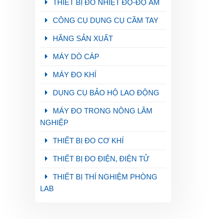
THIẾT BỊ ĐO NHIỆT ĐỘ-ĐỘ ẨM
CÔNG CỤ DỤNG CỤ CẦM TAY
HÃNG SẢN XUẤT
MÁY DÒ CÁP
MÁY ĐO KHÍ
DỤNG CỤ BẢO HỘ LAO ĐỘNG
MÁY ĐO TRONG NÔNG LÂM
NGHIỆP
THIẾT BỊ ĐO CƠ KHÍ
THIẾT BỊ ĐO ĐIỆN, ĐIỆN TỬ
THIẾT BỊ THÍ NGHIỆM PHÒNG
LAB