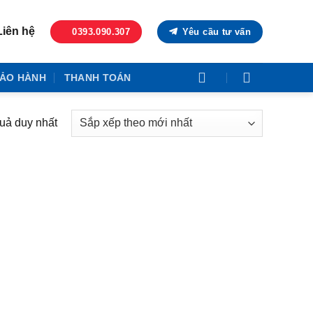
Liên hệ
0393.090.307
Yêu cầu tư vấn
ẢO HÀNH
THANH TOÁN
quả duy nhất