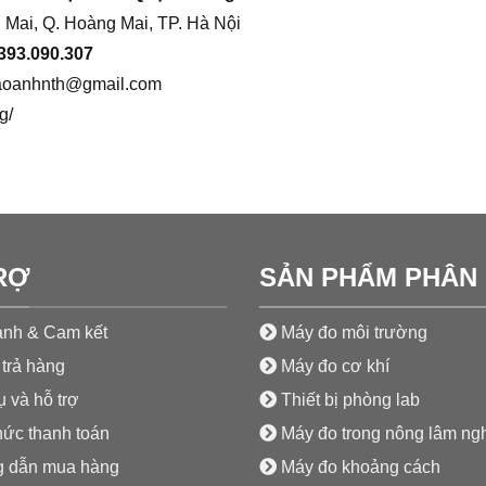
 Mai, Q. Hoàng Mai, TP. Hà Nội
393.090.307
aoanhnth@gmail.com
g/
RỢ
SẢN PHẨM PHÂN 
nh & Cam kết
Máy đo môi trường
trả hàng
Máy đo cơ khí
 và hỗ trợ
Thiết bị phòng lab
hức thanh toán
Máy đo trong nông lâm ng
 dẫn mua hàng
Máy đo khoảng cách