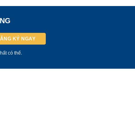
ỜNG
hất có thể.