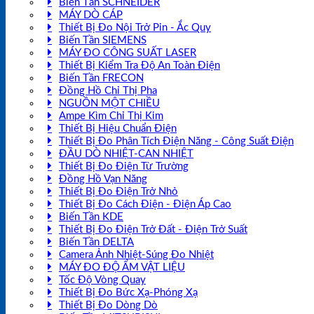
Biến Tần SCHNEIDER
MÁY DÒ CÁP
Thiết Bị Đo Nội Trở Pin - Ắc Quy
Biến Tần SIEMENS
MÁY ĐO CÔNG SUẤT LASER
Thiết Bị Kiểm Tra Độ An Toàn Điện
Biến Tần FRECON
Đồng Hồ Chỉ Thị Pha
NGUỒN MỘT CHIỀU
Ampe Kìm Chỉ Thị Kim
Thiết Bị Hiệu Chuẩn Điện
Thiết Bị Đo Phân Tích Điện Năng - Công Suất Điện
ĐẦU DÒ NHIỆT-CAN NHIỆT
Thiết Bị Đo Điện Từ Trường
Đồng Hồ Vạn Năng
Thiết Bị Đo Điện Trở Nhỏ
Thiết Bị Đo Cách Điện - Điện Áp Cao
Biến Tần KDE
Thiết Bị Đo Điện Trở Đất - Điện Trở Suất
Biến Tần DELTA
Camera Ảnh Nhiệt-Súng Đo Nhiệt
MÁY ĐO ĐỘ ẨM VẬT LIỆU
Tốc Độ Vòng Quay
Thiết Bị Đo Bức Xạ-Phóng Xạ
Thiết Bị Đo Dòng Dò