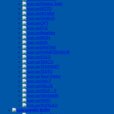
Niigata Seiki
NITTO
NOVAX
OHAUS
OPT
PCE
Regeltex
RION
RSK
SANTAK
SMARTSENSOR
SOLO
TASCO
TENMART
TESTO
Total Meter
UNI-T
VALUE
VELP – Ý
YAMAWA
YATO
YOTSUGI
MÁY BƠM