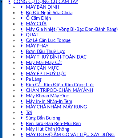
CÔNG CỤ DỤNG CỤ CẦM TAY
MÁY BẮN ĐINH
Bộ Đồ Nghề Sửa Chữa
Ổ Cắm Điện
MÁY CƯA
Máy Gia Nhiệt ( Vòng Bi-Bạc Đạn-Bánh Răng)
QUẠT
Cờ Lê Cân Lực Torque
MÁY PHAY
Bơm Dầu Thuỷ Lực
MÁY THUỶ BÌNH-TOÀN ĐẠC
Máy Mài Máy Cắt
MÁY CÂN MỰC
MÁY ÉP THUỶ LỰC
Pa Lăng
Kìm Cắt-Kìm Điện-Kìm Cộng Lực
CHÂN TRIPOD-CHÂN MÁY ẢNH
Máy Khoan Máy Đục
Máy In-In Nhãn-In Tem
MÁY CHÀ NHÁM-MÁY RUNG
Tời
Súng Bắn Bulong
Ren Taro-Bàn Ren-Mũi Ren
Máy Hút Chân Không
MÁY ĐO ĐỘ ẨM GỖ VẬT LIỆU XÂY DỰNG