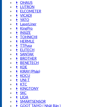
OHAUS
LUTRON
ELCOMETER
VICADI
YATO
LaserLiner
KingPro
INSIZE
TOHNICHI
HERMLE
TTPusa
ELITECH
SANTAK
BROTHER
BENETECH
KDE
KIRAY (Pháp)
KOCU
UNI-T
KTC
KINGTONY
SKC
LIOA
SMARTSENSOR
GOOT TAIYO ( Nhật Bản )