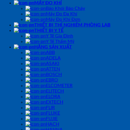
MÁY ĐO KHÍ
Báo Khói Báo Cháy
Máy Đo Đa Khí
Máy Đo Khí Đơn
THIẾT BỊ THÍ NGHIỆM PHÒNG LAB
THIẾT BỊ Y TẾ
Y Tế Gia Đình
Y Tế Thẩm Mỹ
HÃNG SẢN XUẤT
ABB
ADELA
ASAKI
ATTEN
BOSCH
EBRO
ELCOMETER
ELITECH
ELORA
EXTECH
FLIR
FLUKE
FUJIE
HACH
HANNA