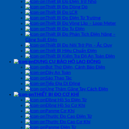
Thiết Bị Đo Điện Trở Nhỏ
Thiết Bị Đo Dòng Dò
Thiết Bị Đo LCR
Thiết Bị Đo Điện Từ Trường
Thiết Bị Đo Vòng Lặp – Loop Meter
Thiết Bị Đo Tụ Điện
Thiết Bị Đo Phân Tích Điện Năng –
Công Suất Điện
Thiết Bị Đo Nội Trở Pin – Ắc Quy
Thiết Bị Hiệu Chuẩn Điện
Thiết Bị Kiểm Tra Độ An Toàn Điện
DỤNG CỤ BẢO HỘ LAO ĐỘNG
Bút Thử Điện, Cảnh Báo Điện
Dây An Toàn
Sào Thao Tác
Tiếp Địa Di Động
Ủng Thảm Găng Tay Cách Điện
THIẾT BỊ ĐO CƠ KHÍ
Đồng Hồ So Điện Tử
Đồng Hồ So Cơ Khí
Panme Cơ Khí
Thước Đo Cao Điện Tử
Thước Đo Cao Cơ Khí
Panme Điện Tử