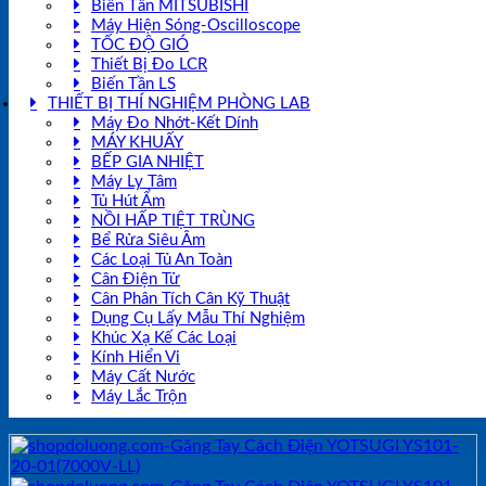
Biến Tần MITSUBISHI
Máy Hiện Sóng-Oscilloscope
TỐC ĐỘ GIÓ
Thiết Bị Đo LCR
Biến Tần LS
THIẾT BỊ THÍ NGHIỆM PHÒNG LAB
Máy Đo Nhớt-Kết Dính
MÁY KHUẤY
BẾP GIA NHIỆT
Máy Ly Tâm
Tủ Hút Ẩm
NỒI HẤP TIỆT TRÙNG
Bể Rửa Siêu Âm
Các Loại Tủ An Toàn
Cân Điện Tử
Cân Phân Tích Cân Kỹ Thuật
Dụng Cụ Lấy Mẫu Thí Nghiệm
Khúc Xạ Kế Các Loại
Kính Hiển Vi
Máy Cất Nước
Máy Lắc Trộn