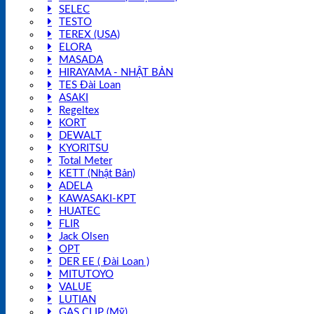
SELEC
TESTO
TEREX (USA)
ELORA
MASADA
HIRAYAMA - NHẬT BẢN
TES Đài Loan
ASAKI
Regeltex
KORT
DEWALT
KYORITSU
Total Meter
KETT (Nhật Bản)
ADELA
KAWASAKI-KPT
HUATEC
FLIR
Jack Olsen
OPT
DER EE ( Đài Loan )
MITUTOYO
VALUE
LUTIAN
GAS CLIP (Mỹ)