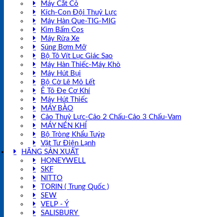
Máy Cắt Cỏ
Kích-Con Đội Thuỷ Lực
Máy Hàn Que-TIG-MIG
Kìm Bấm Cos
Máy Rửa Xe
Súng Bơm Mỡ
Bộ Tô Vít Lục Giác Sao
Máy Hàn Thiếc-Máy Khò
Máy Hút Bụi
Bộ Cờ Lê Mỏ Lết
Ê Tô Đe Cơ Khí
Máy Hút Thiếc
MÁY BÀO
Cảo Thuỷ Lực-Cảo 2 Chấu-Cảo 3 Chấu-Vam
MÁY NÉN KHÍ
Bộ Tròng Khẩu Tuýp
Vật Tư Điện Lạnh
HÃNG SẢN XUẤT
HONEYWELL
SKF
NITTO
TORIN ( Trung Quốc )
SEW
VELP - Ý
SALISBURY