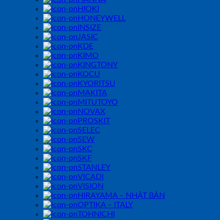
HIOKI
HONEYWELL
INSIZE
JASIC
KDE
KIMO
KINGTONY
KOCU
KYORITSU
MAKITA
MITUTOYO
NOVAX
PROSKIT
SELEC
SEW
SKC
SKF
STANLEY
VICADI
VISION
HIRAYAMA – NHẬT BẢN
OPTIKA – ITALY
TOHNICHI