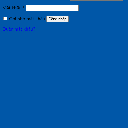
buộc
Bắt
Mật khẩu
*
buộc
Ghi nhớ mật khẩu
Đăng nhập
Quên mật khẩu?