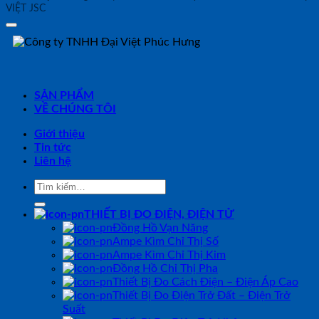
VIỆT JSC
SẢN PHẨM
VỀ CHÚNG TÔI
Giới thiệu
Tin tức
Liên hệ
Tìm
kiếm:
THIẾT BỊ ĐO ĐIỆN, ĐIỆN TỬ
Đồng Hồ Vạn Năng
Ampe Kìm Chỉ Thị Số
Ampe Kìm Chỉ Thị Kim
Đồng Hồ Chỉ Thị Pha
Thiết Bị Đo Cách Điện – Điện Áp Cao
Thiết Bị Đo Điện Trở Đất – Điện Trở
Suất