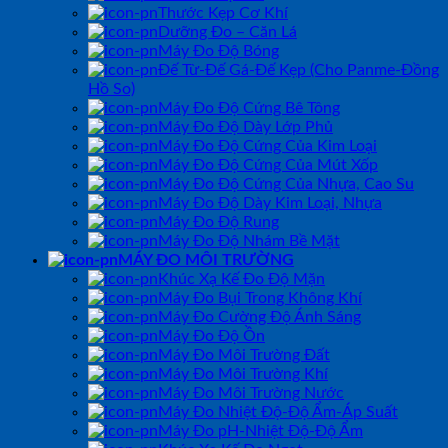
Thước Kẹp Cơ Khí
Dưỡng Đo – Căn Lá
Máy Đo Độ Bóng
Đế Từ-Đế Gá-Đế Kẹp (Cho Panme-Đồng
Hồ So)
Máy Đo Độ Cứng Bê Tông
Máy Đo Độ Dày Lớp Phủ
Máy Đo Độ Cứng Của Kim Loại
Máy Đo Độ Cứng Của Mút Xốp
Máy Đo Độ Cứng Của Nhựa, Cao Su
Máy Đo Độ Dày Kim Loại, Nhựa
Máy Đo Độ Rung
Máy Đo Độ Nhám Bề Mặt
MÁY ĐO MÔI TRƯỜNG
Khúc Xạ Kế Đo Độ Mặn
Máy Đo Bụi Trong Không Khí
Máy Đo Cường Độ Ánh Sáng
Máy Đo Độ Ồn
Máy Đo Môi Trường Đất
Máy Đo Môi Trường Khí
Máy Đo Môi Trường Nước
Máy Đo Nhiệt Độ-Độ Ẩm-Áp Suất
Máy Đo pH-Nhiệt Độ-Độ Ẩm