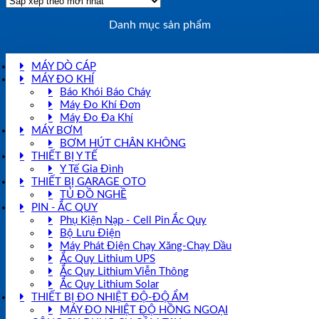
Danh mục sản phẩm
MÁY DÒ CÁP
MÁY ĐO KHÍ
Báo Khói Báo Cháy
Máy Đo Khí Đơn
Máy Đo Đa Khí
MÁY BƠM
BƠM HÚT CHÂN KHÔNG
THIẾT BỊ Y TẾ
Y Tế Gia Đình
THIẾT BỊ GARAGE OTO
TỦ ĐỒ NGHỀ
PIN - ẮC QUY
Phụ Kiện Nạp - Cell Pin Ắc Quy
Bộ Lưu Điện
Máy Phát Điện Chạy Xăng-Chạy Dầu
Ắc Quy Lithium UPS
Ắc Quy Lithium Viễn Thông
Ắc Quy Lithium Solar
THIẾT BỊ ĐO NHIỆT ĐỘ-ĐỘ ẨM
MÁY ĐO NHIỆT ĐỘ HỒNG NGOẠI