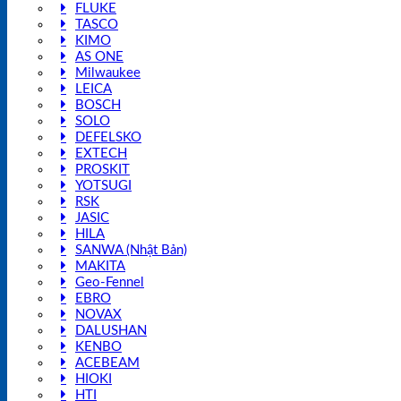
FLUKE
TASCO
KIMO
AS ONE
Milwaukee
LEICA
BOSCH
SOLO
DEFELSKO
EXTECH
PROSKIT
YOTSUGI
RSK
JASIC
HILA
SANWA (Nhật Bản)
MAKITA
Geo-Fennel
EBRO
NOVAX
DALUSHAN
KENBO
ACEBEAM
HIOKI
HTI