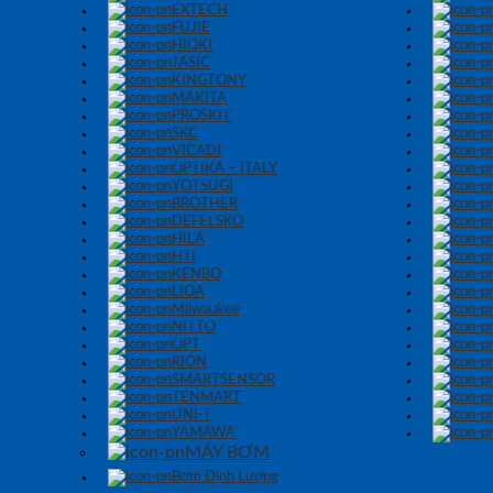
EXTECH
FUJIE
HIOKI
JASIC
KINGTONY
MAKITA
PROSKIT
SKC
VICADI
OPTIKA – ITALY
YOTSUGI
BROTHER
DEFELSKO
HILA
HTI
KENBO
LIOA
Milwaukee
NITTO
OPT
RION
SMARTSENSOR
TENMART
UNI-T
YAMAWA
MÁY BƠM
Bơm Định Lượng