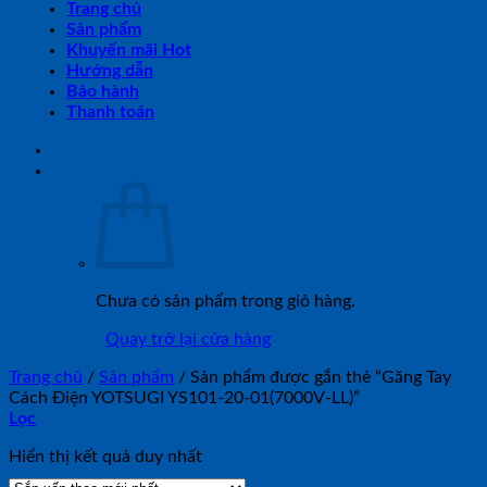
Trang chủ
Sản phẩm
Khuyến mãi Hot
Hướng dẫn
Bảo hành
Thanh toán
Chưa có sản phẩm trong giỏ hàng.
Quay trở lại cửa hàng
Trang chủ
/
Sản phẩm
/
Sản phẩm được gắn thẻ “Găng Tay
Cách Điện YOTSUGI YS101-20-01(7000V-LL)”
Lọc
Hiển thị kết quả duy nhất