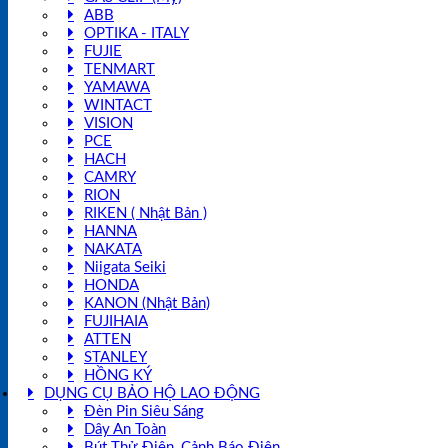
ABB
OPTIKA - ITALY
FUJIE
TENMART
YAMAWA
WINTACT
VISION
PCE
HACH
CAMRY
RION
RIKEN ( Nhật Bản )
HANNA
NAKATA
Niigata Seiki
HONDA
KANON (Nhật Bản)
FUJIHAIA
ATTEN
STANLEY
HỒNG KÝ
DỤNG CỤ BẢO HỘ LAO ĐỘNG
Đèn Pin Siêu Sáng
Dây An Toàn
Bút Thử Điện, Cảnh Báo Điện