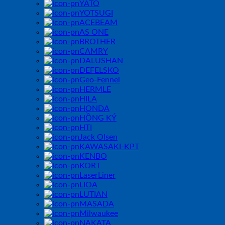
YATO
YOTSUGI
ACEBEAM
AS ONE
BROTHER
CAMRY
DALUSHAN
DEFELSKO
Geo-Fennel
HERMLE
HILA
HONDA
HỒNG KÝ
HTI
Jack Olsen
KAWASAKI-KPT
KENBO
KORT
LaserLiner
LIOA
LUTIAN
MASADA
Milwaukee
NAKATA