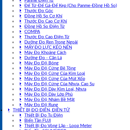
Panme Điện Tử
Đế Từ-Đế Gá-Đế Kẹp (Cho Panme-Đồng Hồ So)
Thước Đo Góc
Đồng Hồ So Cơ Khí
Thước Đo Cao Cơ Khí
Đồng Hồ So Điện Tử
COMPA
Thước Đo Cao Điện Tử
Dưỡng Đo Ren Trong Ngoài
MÁY ĐO LỰC KÉO NÉN
Máy Đo Khoảng Cách
Dưỡng Đo - Căn Lá
Máy Đo Độ Bóng
Máy Đo Độ Cứng Bê Tông
Máy Đo Độ Cứng Của Kim Loại
Máy Đo Độ Cứng Của Mút Xốp
Máy Đo Độ Cứng Của Nhựa, Cao Su
Máy Đo Độ Dày Kim Loại, Nhựa
Máy Đo Độ Dày Lớp Phủ
Máy Đo Độ Nhám Bề Mặt
Máy Đo Độ Rung
THIẾT BỊ ĐO ĐIỆN, ĐIỆN TỬ
Thiết Bị Đo Tụ Điện
Biến Tần FUJI
Thiết Bị Đo Vòng Lặp - Loop Meter