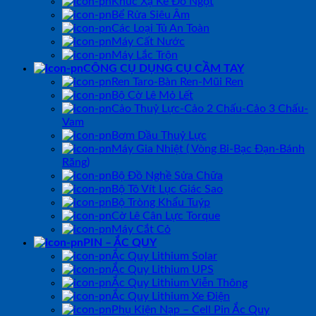
Khúc Xạ Kế Đo Ngọt
Bể Rửa Siêu Âm
Các Loại Tủ An Toàn
Máy Cất Nước
Máy Lắc Trộn
CÔNG CỤ DỤNG CỤ CẦM TAY
Ren Taro-Bàn Ren-Mũi Ren
Bộ Cờ Lê Mỏ Lết
Cảo Thuỷ Lực-Cảo 2 Chấu-Cảo 3 Chấu-
Vam
Bơm Dầu Thuỷ Lực
Máy Gia Nhiệt ( Vòng Bi-Bạc Đạn-Bánh
Răng)
Bộ Đồ Nghề Sửa Chữa
Bộ Tô Vít Lục Giác Sao
Bộ Tròng Khẩu Tuýp
Cờ Lê Cân Lực Torque
Máy Cắt Cỏ
PIN – ẮC QUY
Ắc Quy Lithium Solar
Ắc Quy Lithium UPS
Ắc Quy Lithium Viễn Thông
Ắc Quy Lithium Xe Điện
Phụ Kiện Nạp – Cell Pin Ắc Quy