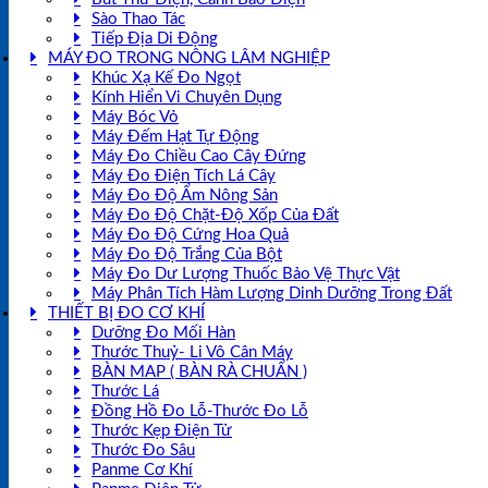
Sào Thao Tác
Tiếp Địa Di Động
MÁY ĐO TRONG NÔNG LÂM NGHIỆP
Khúc Xạ Kế Đo Ngọt
Kính Hiển Vi Chuyên Dụng
Máy Bóc Vỏ
Máy Đếm Hạt Tự Động
Máy Đo Chiều Cao Cây Đứng
Máy Đo Điện Tích Lá Cây
Máy Đo Độ Ẩm Nông Sản
Máy Đo Độ Chặt-Độ Xốp Của Đất
Máy Đo Độ Cứng Hoa Quả
Máy Đo Độ Trắng Của Bột
Máy Đo Dư Lượng Thuốc Bảo Vệ Thực Vật
Máy Phân Tích Hàm Lượng Dinh Dưỡng Trong Đất
THIẾT BỊ ĐO CƠ KHÍ
Dưỡng Đo Mối Hàn
Thước Thuỷ- Li Vô Cân Máy
BÀN MAP ( BÀN RÀ CHUẨN )
Thước Lá
Đồng Hồ Đo Lỗ-Thước Đo Lỗ
Thước Kẹp Điện Tử
Thước Đo Sâu
Panme Cơ Khí