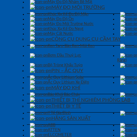
Máy Đo Độ Nhám Bề Mặt
MÁY ĐO MÔI TRƯỜNG
Khúc Xạ Kế Đo Độ Mặn
Máy Đo Độ Ồn
Máy Đo Môi Trường Nước
Khúc Xạ Kế Đo Ngọt
Máy Cất Nước
CÔNG CỤ DỤNG CỤ CẦM TAY
Ren Taro-Bàn Ren-Mũi Ren
Bơm Dầu Thuỷ Lực
Răng)
Bộ Tròng Khẩu Tuýp
PIN – ẮC QUY
Ắc Quy Lithium Solar
Ắc Quy Lithium Xe Điện
MÁY ĐO KHÍ
Báo Khói Báo Cháy
THIẾT BỊ THÍ NGHIỆM PHÒNG LAB
THIẾT BỊ Y TẾ
Y Tế Gia Đình
HÃNG SẢN XUẤT
ABB
ATTEN
ELCOMETER