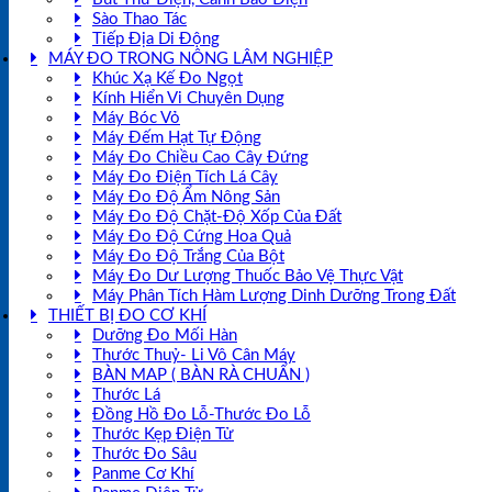
Sào Thao Tác
Tiếp Địa Di Động
MÁY ĐO TRONG NÔNG LÂM NGHIỆP
Khúc Xạ Kế Đo Ngọt
Kính Hiển Vi Chuyên Dụng
Máy Bóc Vỏ
Máy Đếm Hạt Tự Động
Máy Đo Chiều Cao Cây Đứng
Máy Đo Điện Tích Lá Cây
Máy Đo Độ Ẩm Nông Sản
Máy Đo Độ Chặt-Độ Xốp Của Đất
Máy Đo Độ Cứng Hoa Quả
Máy Đo Độ Trắng Của Bột
Máy Đo Dư Lượng Thuốc Bảo Vệ Thực Vật
Máy Phân Tích Hàm Lượng Dinh Dưỡng Trong Đất
THIẾT BỊ ĐO CƠ KHÍ
Dưỡng Đo Mối Hàn
Thước Thuỷ- Li Vô Cân Máy
BÀN MAP ( BÀN RÀ CHUẨN )
Thước Lá
Đồng Hồ Đo Lỗ-Thước Đo Lỗ
Thước Kẹp Điện Tử
Thước Đo Sâu
Panme Cơ Khí