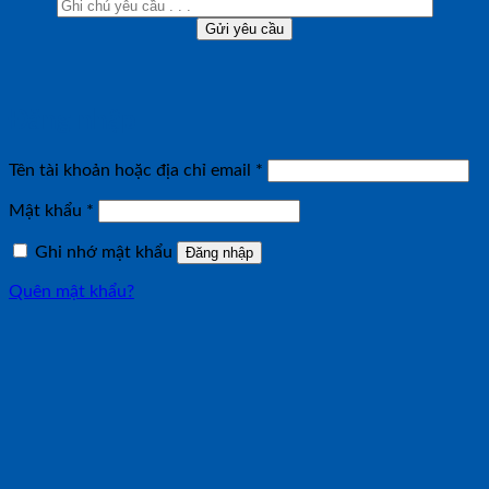
Đăng nhập
Bắt
Tên tài khoản hoặc địa chỉ email
*
buộc
Bắt
Mật khẩu
*
buộc
Ghi nhớ mật khẩu
Đăng nhập
Quên mật khẩu?