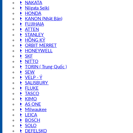
NAKATA
Niigata Seiki
HONDA
KANON (Nhật Bản)
FUJIHAIA
ATTEN
STANLEY
HỒNG KÝ
ORBIT MERRET
HONEYWELL
SKF
NITTO
TORIN ( Trung Quốc )
SEW
VELP - Ý
SALISBURY
FLUKE
TASCO
KIMO
AS ONE
Milwaukee
LEICA
BOSCH
SOLO
DEFELSKO