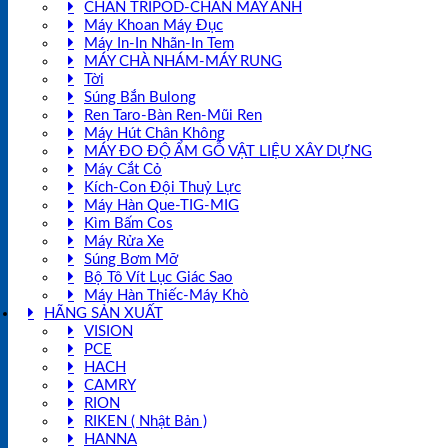
CHÂN TRIPOD-CHÂN MÁY ẢNH
Máy Khoan Máy Đục
Máy In-In Nhãn-In Tem
MÁY CHÀ NHÁM-MÁY RUNG
Tời
Súng Bắn Bulong
Ren Taro-Bàn Ren-Mũi Ren
Máy Hút Chân Không
MÁY ĐO ĐỘ ẨM GỖ VẬT LIỆU XÂY DỰNG
Máy Cắt Cỏ
Kích-Con Đội Thuỷ Lực
Máy Hàn Que-TIG-MIG
Kìm Bấm Cos
Máy Rửa Xe
Súng Bơm Mỡ
Bộ Tô Vít Lục Giác Sao
Máy Hàn Thiếc-Máy Khò
HÃNG SẢN XUẤT
VISION
PCE
HACH
CAMRY
RION
RIKEN ( Nhật Bản )
HANNA