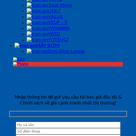
Total Meter
UNI-T
VALUE
VELP – Ý
YAMAWA
YATO
YOTSUGI
MÁY BƠM
Bơm Định Lượng
ĐĂNG KÝ TƯ VẤN
Nhập thông tin để gửi yêu cầu tải báo giá đầy đủ &
Chính sách về giá cạnh tranh nhất thị trường!