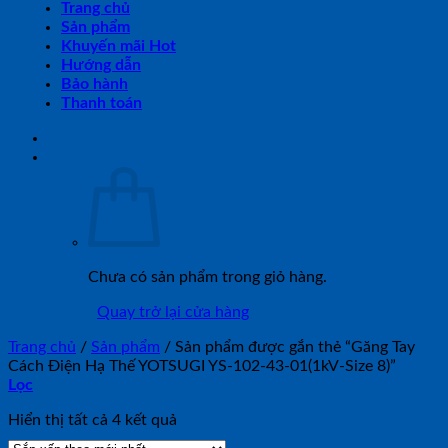
Trang chủ
Sản phẩm
Khuyến mãi Hot
Hướng dẫn
Bảo hành
Thanh toán
Chưa có sản phẩm trong giỏ hàng.
Quay trở lại cửa hàng
Trang chủ
/
Sản phẩm
/
Sản phẩm được gắn thẻ “Găng Tay
Cách Điện Hạ Thế YOTSUGI YS-102-43-01(1kV-Size 8)”
Lọc
Đã
Hiển thị tất cả 4 kết quả
sắp