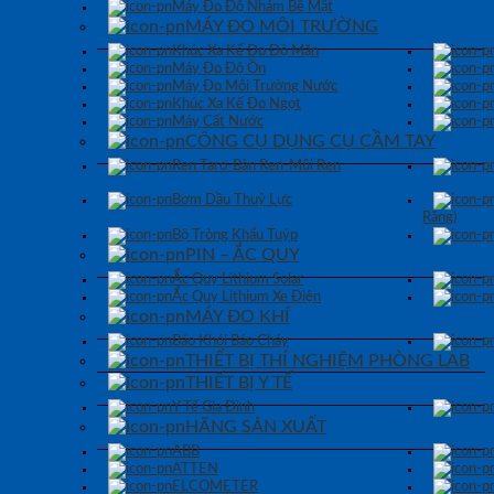
Máy Đo Độ Nhám Bề Mặt
MÁY ĐO MÔI TRƯỜNG
Khúc Xạ Kế Đo Độ Mặn
Máy Đo Độ Ồn
Máy Đo Môi Trường Nước
Khúc Xạ Kế Đo Ngọt
Máy Cất Nước
CÔNG CỤ DỤNG CỤ CẦM TAY
Ren Taro-Bàn Ren-Mũi Ren
Bơm Dầu Thuỷ Lực
Răng)
Bộ Tròng Khẩu Tuýp
PIN – ẮC QUY
Ắc Quy Lithium Solar
Ắc Quy Lithium Xe Điện
MÁY ĐO KHÍ
Báo Khói Báo Cháy
THIẾT BỊ THÍ NGHIỆM PHÒNG LAB
THIẾT BỊ Y TẾ
Y Tế Gia Đình
HÃNG SẢN XUẤT
ABB
ATTEN
ELCOMETER