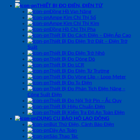
THIẾT BỊ ĐO ĐIỆN, ĐIỆN TỬ
Đồng Hồ Vạn Năng
Ampe Kìm Chỉ Thị Số
Ampe Kìm Chỉ Thị Kim
Đồng Hồ Chỉ Thị Pha
Thiết Bị Đo Cách Điện – Điện Áp Cao
Thiết Bị Đo Điện Trở Đất – Điện Trở
Suất
Thiết Bị Đo Điện Trở Nhỏ
Thiết Bị Đo Dòng Dò
Thiết Bị Đo LCR
Thiết Bị Đo Điện Từ Trường
Thiết Bị Đo Vòng Lặp – Loop Meter
Thiết Bị Đo Tụ Điện
Thiết Bị Đo Phân Tích Điện Năng –
Công Suất Điện
Thiết Bị Đo Nội Trở Pin – Ắc Quy
Thiết Bị Hiệu Chuẩn Điện
Thiết Bị Kiểm Tra Độ An Toàn Điện
DỤNG CỤ BẢO HỘ LAO ĐỘNG
Bút Thử Điện, Cảnh Báo Điện
Dây An Toàn
Sào Thao Tác