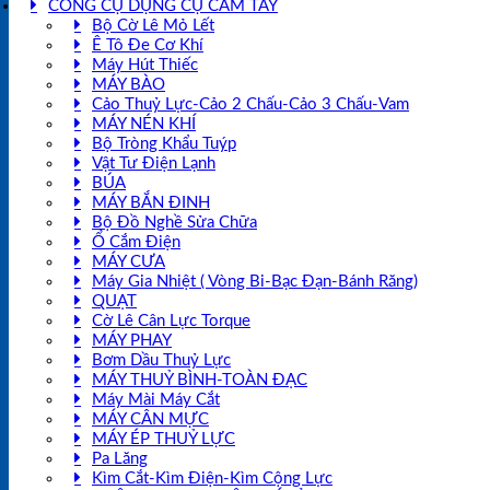
CÔNG CỤ DỤNG CỤ CẦM TAY
Bộ Cờ Lê Mỏ Lết
Ê Tô Đe Cơ Khí
Máy Hút Thiếc
MÁY BÀO
Cảo Thuỷ Lực-Cảo 2 Chấu-Cảo 3 Chấu-Vam
MÁY NÉN KHÍ
Bộ Tròng Khẩu Tuýp
Vật Tư Điện Lạnh
BÚA
MÁY BẮN ĐINH
Bộ Đồ Nghề Sửa Chữa
Ổ Cắm Điện
MÁY CƯA
Máy Gia Nhiệt ( Vòng Bi-Bạc Đạn-Bánh Răng)
QUẠT
Cờ Lê Cân Lực Torque
MÁY PHAY
Bơm Dầu Thuỷ Lực
MÁY THUỶ BÌNH-TOÀN ĐẠC
Máy Mài Máy Cắt
MÁY CÂN MỰC
MÁY ÉP THUỶ LỰC
Pa Lăng
Kìm Cắt-Kìm Điện-Kìm Cộng Lực