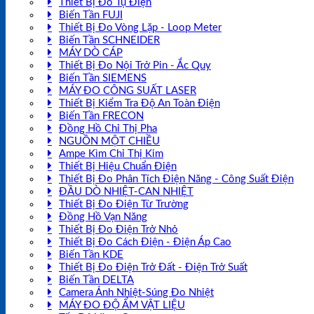
Thiết Bị Đo Tụ Điện
Biến Tần FUJI
Thiết Bị Đo Vòng Lặp - Loop Meter
Biến Tần SCHNEIDER
MÁY DÒ CÁP
Thiết Bị Đo Nội Trở Pin - Ắc Quy
Biến Tần SIEMENS
MÁY ĐO CÔNG SUẤT LASER
Thiết Bị Kiểm Tra Độ An Toàn Điện
Biến Tần FRECON
Đồng Hồ Chỉ Thị Pha
NGUỒN MỘT CHIỀU
Ampe Kìm Chỉ Thị Kim
Thiết Bị Hiệu Chuẩn Điện
Thiết Bị Đo Phân Tích Điện Năng - Công Suất Điện
ĐẦU DÒ NHIỆT-CAN NHIỆT
Thiết Bị Đo Điện Từ Trường
Đồng Hồ Vạn Năng
Thiết Bị Đo Điện Trở Nhỏ
Thiết Bị Đo Cách Điện - Điện Áp Cao
Biến Tần KDE
Thiết Bị Đo Điện Trở Đất - Điện Trở Suất
Biến Tần DELTA
Camera Ảnh Nhiệt-Súng Đo Nhiệt
MÁY ĐO ĐỘ ẨM VẬT LIỆU