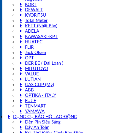
KORT
DEWALT
KYORITSU
Total Meter
KETT (Nhật Bản)
ADELA
KAWASAKI-KPT
HUATEC
FLIR
Jack Olsen
OPT
DER EE ( Đài Loan )
MITUTOYO
VALUE
LUTIAN
GAS CLIP (Mỹ)
ABB
OPTIKA - ITALY
FUJIE
TENMART
YAMAWA
DỤNG CỤ BẢO HỘ LAO ĐỘNG
Đèn Pin Siêu Sáng
Dây An Toàn
Bút Thử Điện, Cảnh Báo Điện