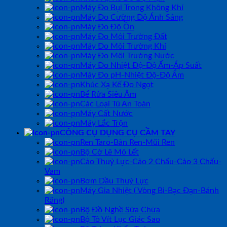
Máy Đo Bụi Trong Không Khí
Máy Đo Cường Độ Ánh Sáng
Máy Đo Độ Ồn
Máy Đo Môi Trường Đất
Máy Đo Môi Trường Khí
Máy Đo Môi Trường Nước
Máy Đo Nhiệt Độ-Độ Ẩm-Áp Suất
Máy Đo pH-Nhiệt Độ-Độ Ẩm
Khúc Xạ Kế Đo Ngọt
Bể Rửa Siêu Âm
Các Loại Tủ An Toàn
Máy Cất Nước
Máy Lắc Trộn
CÔNG CỤ DỤNG CỤ CẦM TAY
Ren Taro-Bàn Ren-Mũi Ren
Bộ Cờ Lê Mỏ Lết
Cảo Thuỷ Lực-Cảo 2 Chấu-Cảo 3 Chấu-
Vam
Bơm Dầu Thuỷ Lực
Máy Gia Nhiệt ( Vòng Bi-Bạc Đạn-Bánh
Răng)
Bộ Đồ Nghề Sửa Chữa
Bộ Tô Vít Lục Giác Sao