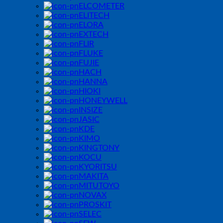
ELCOMETER
ELITECH
ELORA
EXTECH
FLIR
FLUKE
FUJIE
HACH
HANNA
HIOKI
HONEYWELL
INSIZE
JASIC
KDE
KIMO
KINGTONY
KOCU
KYORITSU
MAKITA
MITUTOYO
NOVAX
PROSKIT
SELEC