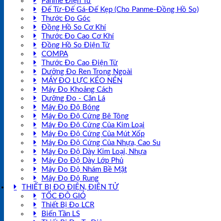
Panme Điện Tử
Đế Từ-Đế Gá-Đế Kẹp (Cho Panme-Đồng Hồ So)
Thước Đo Góc
Đồng Hồ So Cơ Khí
Thước Đo Cao Cơ Khí
Đồng Hồ So Điện Tử
COMPA
Thước Đo Cao Điện Tử
Dưỡng Đo Ren Trong Ngoài
MÁY ĐO LỰC KÉO NÉN
Máy Đo Khoảng Cách
Dưỡng Đo - Căn Lá
Máy Đo Độ Bóng
Máy Đo Độ Cứng Bê Tông
Máy Đo Độ Cứng Của Kim Loại
Máy Đo Độ Cứng Của Mút Xốp
Máy Đo Độ Cứng Của Nhựa, Cao Su
Máy Đo Độ Dày Kim Loại, Nhựa
Máy Đo Độ Dày Lớp Phủ
Máy Đo Độ Nhám Bề Mặt
Máy Đo Độ Rung
THIẾT BỊ ĐO ĐIỆN, ĐIỆN TỬ
TỐC ĐỘ GIÓ
Thiết Bị Đo LCR
Biến Tần LS