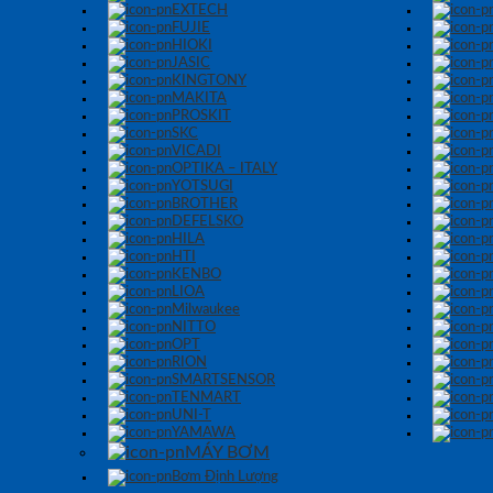
EXTECH
FUJIE
HIOKI
JASIC
KINGTONY
MAKITA
PROSKIT
SKC
VICADI
OPTIKA – ITALY
YOTSUGI
BROTHER
DEFELSKO
HILA
HTI
KENBO
LIOA
Milwaukee
NITTO
OPT
RION
SMARTSENSOR
TENMART
UNI-T
YAMAWA
MÁY BƠM
Bơm Định Lượng