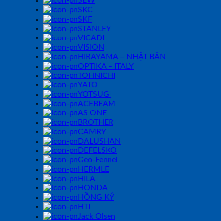
SEW
SKC
SKF
STANLEY
VICADI
VISION
HIRAYAMA – NHẬT BẢN
OPTIKA – ITALY
TOHNICHI
YATO
YOTSUGI
ACEBEAM
AS ONE
BROTHER
CAMRY
DALUSHAN
DEFELSKO
Geo-Fennel
HERMLE
HILA
HONDA
HỒNG KÝ
HTI
Jack Olsen