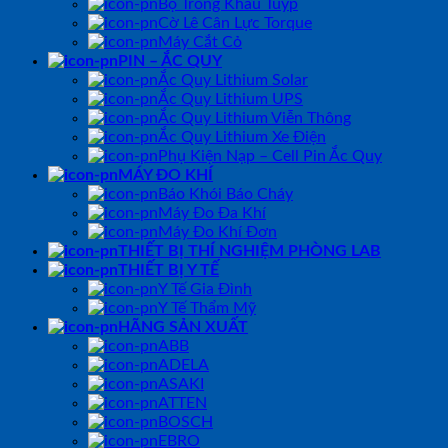
Bộ Tròng Khẩu Tuýp
Cờ Lê Cân Lực Torque
Máy Cắt Cỏ
PIN – ẮC QUY
Ắc Quy Lithium Solar
Ắc Quy Lithium UPS
Ắc Quy Lithium Viễn Thông
Ắc Quy Lithium Xe Điện
Phụ Kiện Nạp – Cell Pin Ắc Quy
MÁY ĐO KHÍ
Báo Khói Báo Cháy
Máy Đo Đa Khí
Máy Đo Khí Đơn
THIẾT BỊ THÍ NGHIỆM PHÒNG LAB
THIẾT BỊ Y TẾ
Y Tế Gia Đình
Y Tế Thẩm Mỹ
HÃNG SẢN XUẤT
ABB
ADELA
ASAKI
ATTEN
BOSCH
EBRO