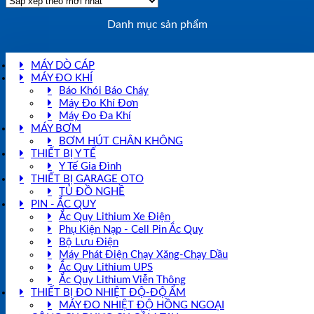
xếp
theo
Danh mục sản phẩm
mới
nhất
MÁY DÒ CÁP
MÁY ĐO KHÍ
Báo Khói Báo Cháy
Máy Đo Khí Đơn
Máy Đo Đa Khí
MÁY BƠM
BƠM HÚT CHÂN KHÔNG
THIẾT BỊ Y TẾ
Y Tế Gia Đình
THIẾT BỊ GARAGE OTO
TỦ ĐỒ NGHỀ
PIN - ẮC QUY
Ắc Quy Lithium Xe Điện
Phụ Kiện Nạp - Cell Pin Ắc Quy
Bộ Lưu Điện
Máy Phát Điện Chạy Xăng-Chạy Dầu
Ắc Quy Lithium UPS
Ắc Quy Lithium Viễn Thông
THIẾT BỊ ĐO NHIỆT ĐỘ-ĐỘ ẨM
MÁY ĐO NHIỆT ĐỘ HỒNG NGOẠI