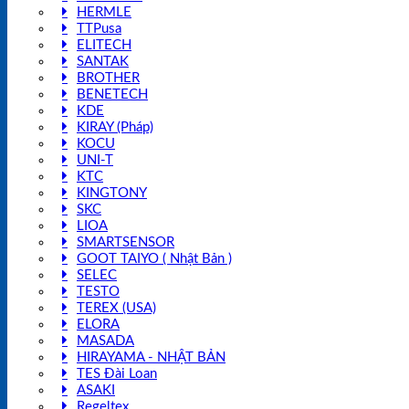
HERMLE
TTPusa
ELITECH
SANTAK
BROTHER
BENETECH
KDE
KIRAY (Pháp)
KOCU
UNI-T
KTC
KINGTONY
SKC
LIOA
SMARTSENSOR
GOOT TAIYO ( Nhật Bản )
SELEC
TESTO
TEREX (USA)
ELORA
MASADA
HIRAYAMA - NHẬT BẢN
TES Đài Loan
ASAKI
Regeltex