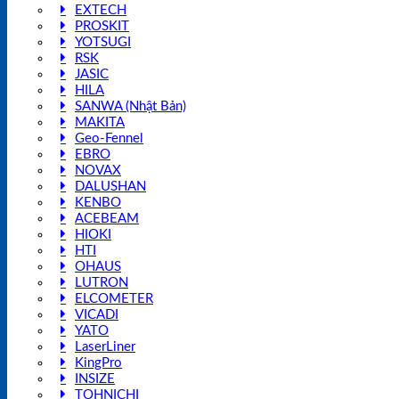
EXTECH
PROSKIT
YOTSUGI
RSK
JASIC
HILA
SANWA (Nhật Bản)
MAKITA
Geo-Fennel
EBRO
NOVAX
DALUSHAN
KENBO
ACEBEAM
HIOKI
HTI
OHAUS
LUTRON
ELCOMETER
VICADI
YATO
LaserLiner
KingPro
INSIZE
TOHNICHI