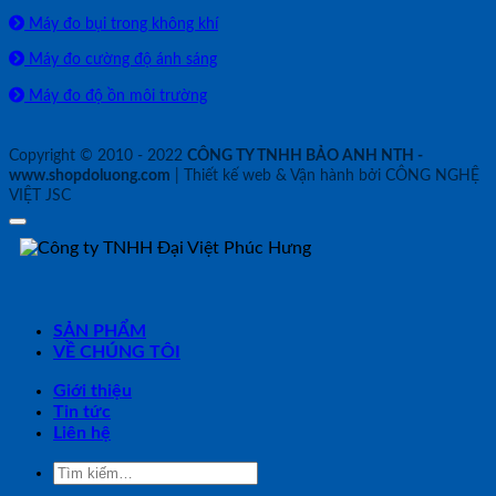
Máy đo bụi trong không khí
Máy đo cường độ ánh sáng
Máy đo độ ồn môi trường
Copyright © 2010 - 2022
CÔNG TY TNHH BẢO ANH NTH -
www.shopdoluong.com
| Thiết kế web & Vận hành bởi CÔNG NGHỆ
VIỆT JSC
SẢN PHẨM
VỀ CHÚNG TÔI
Giới thiệu
Tin tức
Liên hệ
Tìm
kiếm: