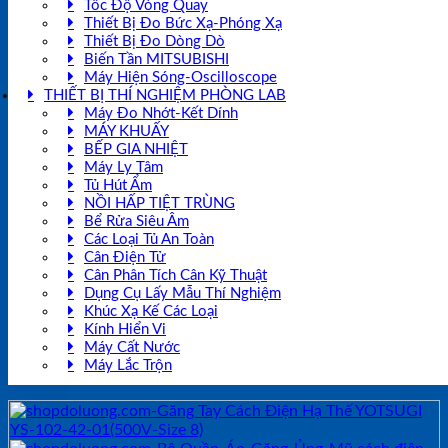
Tốc Độ Vòng Quay
Thiết Bị Đo Bức Xạ-Phóng Xạ
Thiết Bị Đo Dòng Dò
Biến Tần MITSUBISHI
Máy Hiện Sóng-Oscilloscope
THIẾT BỊ THÍ NGHIỆM PHÒNG LAB
Máy Đo Nhớt-Kết Dính
MÁY KHUẤY
BẾP GIA NHIỆT
Máy Ly Tâm
Tủ Hút Ẩm
NỒI HẤP TIỆT TRÙNG
Bể Rửa Siêu Âm
Các Loại Tủ An Toàn
Cân Điện Tử
Cân Phân Tích Cân Kỹ Thuật
Dụng Cụ Lấy Mẫu Thí Nghiệm
Khúc Xạ Kế Các Loại
Kính Hiển Vi
Máy Cất Nước
Máy Lắc Trộn