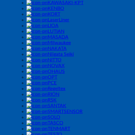
KAWASAKI-KPT
KENBO
KORT
LaserLiner
LIOA
LUTIAN
MASADA
Milwaukee
NAKATA
Niigata Seiki
NITTO
NOVAX
OHAUS
OPT
PCE
Regeltex
RION
RSK
SANTAK
SMARTSENSOR
SOLO
TASCO
TENMART
TESTO