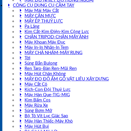
MÁY ĐO NHIỆT ĐỘ HỒNG NGOẠI
CÔNG CỤ DỤNG CỤ CẦM TAY
Máy Mài Máy Cắt
MÁY CÂN MỰC
MÁY ÉP THUỶ LỰC
Pa Lăng
Kìm Cắt-Kìm Điện-Kìm Cộng Lực
CHÂN TRIPOD-CHÂN MÁY ẢNH
Máy Khoan Máy Đục
Máy In-In Nhãn-In Tem
MÁY CHÀ NHÁM-MÁY RUNG
Tời
Súng Bắn Bulong
Ren Taro-Bàn Ren-Mũi Ren
Máy Hút Chân Không
MÁY ĐO ĐỘ ẨM GỖ VẬT LIỆU XÂY DỰNG
Máy Cắt Cỏ
Kích-Con Đội Thuỷ Lực
Máy Hàn Que-TIG-MIG
Kìm Bấm Cos
Máy Rửa Xe
Súng Bơm Mỡ
Bộ Tô Vít Lục Giác Sao
Máy Hàn Thiếc-Máy Khò
Máy Hút Bụi