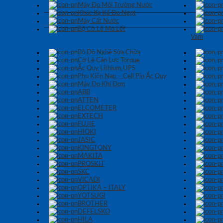
Máy Đo Môi Trường Nước
Khúc Xạ Kế Đo Ngọt
Máy Cất Nước
Bộ Cờ Lê Mỏ Lết
Vam
Bộ Đồ Nghề Sửa Chữa
Cờ Lê Cân Lực Torque
Ắc Quy Lithium UPS
Phụ Kiện Nạp – Cell Pin Ắc Quy
Máy Đo Khí Đơn
ABB
ATTEN
ELCOMETER
EXTECH
FUJIE
HIOKI
JASIC
KINGTONY
MAKITA
PROSKIT
SKC
VICADI
OPTIKA – ITALY
YOTSUGI
BROTHER
DEFELSKO
HILA