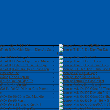
Ampe Kìm Chỉ Thị Số
Ampe Kìm Chỉ Thị Kim
Thiết Bị Đo Cách Điện – Điện Áp Cao
Thiết Bị Đo Điện Trở Đất 
Suất
Thiết Bị Đo Dòng Dò
Thiết Bị Đo LCR
Thiết Bị Đo Vòng Lặp – Loop Meter
Thiết Bị Đo Tụ Điện
Thiết Bị Đo Nội Trở Pin – Ắc Quy
Thiết Bị Hiệu Chuẩn Điện
Thiết Bị Kiểm Tra Độ An Toàn Điện
Bút Thử Điện, Cảnh Báo Đ
Sào Thao Tác
Tiếp Địa Di Động
Đồng Hồ So Điện Tử
Đồng Hồ So Cơ Khí
Thước Đo Cao Điện Tử
Thước Đo Cao Cơ Khí
Thước Kẹp Cơ Khí
Dưỡng Đo – Căn Lá
Đế Từ-Đế Gá-Đế Kẹp (Cho Panme-
Máy Đo Độ Cứng Bê Tông
)
Máy Đo Độ Dày Lớp Phủ
Máy Đo Độ Cứng Của Mút Xốp
Máy Đo Độ Cứng Của Nhự
Máy Đo Độ Rung
Máy Đo Độ Nhám Bề Mặt
Máy Đo Bụi Trong Không Khí
Máy Đo Cường Độ Ánh S
Máy Đo Môi Trường Đất
Máy Đo Môi Trường Khí