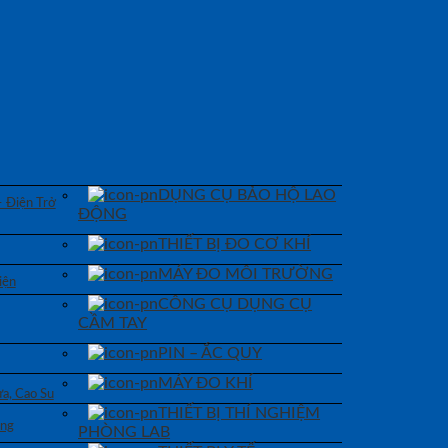
DỤNG CỤ BẢO HỘ LAO
– Điện Trở
ĐỘNG
THIẾT BỊ ĐO CƠ KHÍ
MÁY ĐO MÔI TRƯỜNG
iện
CÔNG CỤ DỤNG CỤ
CẦM TAY
PIN – ẮC QUY
MÁY ĐO KHÍ
a, Cao Su
THIẾT BỊ THÍ NGHIỆM
áng
PHÒNG LAB