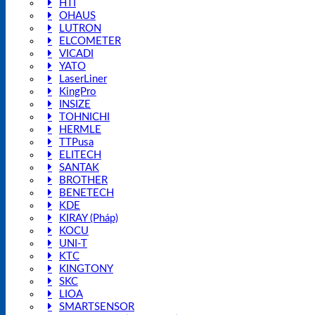
HTI
OHAUS
LUTRON
ELCOMETER
VICADI
YATO
LaserLiner
KingPro
INSIZE
TOHNICHI
HERMLE
TTPusa
ELITECH
SANTAK
BROTHER
BENETECH
KDE
KIRAY (Pháp)
KOCU
UNI-T
KTC
KINGTONY
SKC
LIOA
SMARTSENSOR