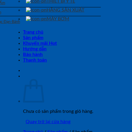
THIẾT BỊ Y TẾ
 Ẩm
HÃNG SẢN XUẤT
n
MÁY BƠM
Bạc Đạn-Bánh
Trang chủ
Sản phẩm
Khuyến mãi Hot
Hướng dẫn
Bảo hành
Thanh toán
Chưa có sản phẩm trong giỏ hàng.
Quay trở lại cửa hàng