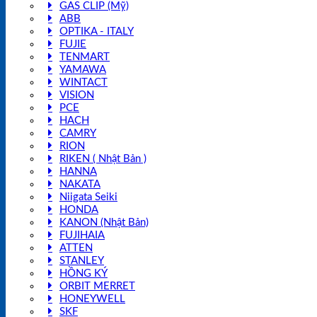
GAS CLIP (Mỹ)
ABB
OPTIKA - ITALY
FUJIE
TENMART
YAMAWA
WINTACT
VISION
PCE
HACH
CAMRY
RION
RIKEN ( Nhật Bản )
HANNA
NAKATA
Niigata Seiki
HONDA
KANON (Nhật Bản)
FUJIHAIA
ATTEN
STANLEY
HỒNG KÝ
ORBIT MERRET
HONEYWELL
SKF