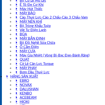
Bộ Cờ Lê Mỏ Lết
Ê Tô Đe Cơ Khí
Máy Hút Thiếc
MÁY BÀO
Cảo Thuỷ Lực-Cảo 2 Chấu-Cảo 3 Chấu-Vam
MÁY NÉN KHÍ
Bộ Tròng Khẩu Tuýp
Vật Tư Điện Lạnh
BÚA
MÁY BẮN ĐINH
Bộ Đồ Nghề Sửa Chữa
Ổ Cắm Điện
MÁY CƯA
Máy Gia Nhiệt ( Vòng Bi-Bạc Đạn-Bánh Răng)
QUẠT
Cờ Lê Cân Lực Torque
MÁY PHAY
Bơm Dầu Thuỷ Lực
HÃNG SẢN XUẤT
EBRO
NOVAX
DALUSHAN
KENBO
ACEBEAM
HIOKI