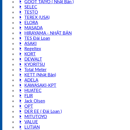
GOOT TAIYO ( Nhật Bản )
SELEC
TESTO
TEREX (USA)
ELORA
MASADA
HIRAYAMA - NHẬT BẢN
TES Đài Loan
ASAKI
Regeltex
KORT
DEWALT
KYORITSU
Total Meter
KETT (Nhật Bản)
ADELA
KAWASAKI-KPT
HUATEC
FLIR
Jack Olsen
OPT
DER EE ( Đài Loan )
MITUTOYO
VALUE
LUTIAN