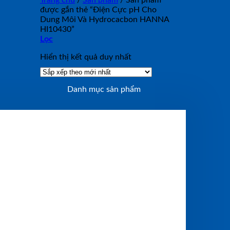
Trang chủ
/
Sản phẩm
/
Sản phẩm
được gắn thẻ “Điện Cực pH Cho
Dung Môi Và Hydrocacbon HANNA
HI10430”
Lọc
Hiển thị kết quả duy nhất
Danh mục sản phẩm