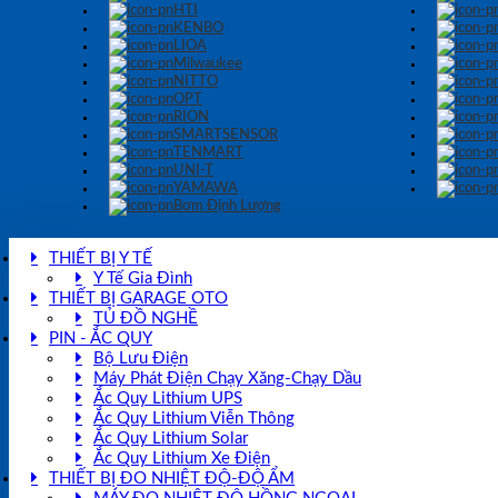
HTI
KENBO
LIOA
Milwaukee
NITTO
OPT
RION
SMARTSENSOR
TENMART
UNI-T
YAMAWA
Bơm Định Lượng
THIẾT BỊ Y TẾ
Y Tế Gia Đình
THIẾT BỊ GARAGE OTO
TỦ ĐỒ NGHỀ
PIN - ẮC QUY
Bộ Lưu Điện
Máy Phát Điện Chạy Xăng-Chạy Dầu
Ắc Quy Lithium UPS
Ắc Quy Lithium Viễn Thông
Ắc Quy Lithium Solar
Ắc Quy Lithium Xe Điện
THIẾT BỊ ĐO NHIỆT ĐỘ-ĐỘ ẨM