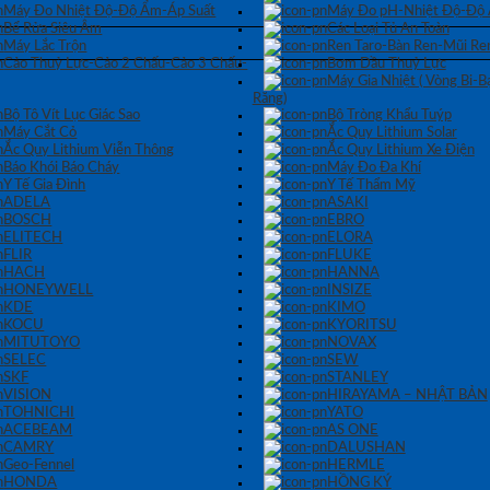
Máy Đo Nhiệt Độ-Độ Ẩm-Áp Suất
Máy Đo pH-Nhiệt Độ-Độ
Bể Rửa Siêu Âm
Các Loại Tủ An Toàn
Máy Lắc Trộn
Ren Taro-Bàn Ren-Mũi Re
Cảo Thuỷ Lực-Cảo 2 Chấu-Cảo 3 Chấu-
Bơm Dầu Thuỷ Lực
Máy Gia Nhiệt ( Vòng Bi-
Răng)
Bộ Tô Vít Lục Giác Sao
Bộ Tròng Khẩu Tuýp
Máy Cắt Cỏ
Ắc Quy Lithium Solar
Ắc Quy Lithium Viễn Thông
Ắc Quy Lithium Xe Điện
Báo Khói Báo Cháy
Máy Đo Đa Khí
Y Tế Gia Đình
Y Tế Thẩm Mỹ
ADELA
ASAKI
BOSCH
EBRO
ELITECH
ELORA
FLIR
FLUKE
HACH
HANNA
HONEYWELL
INSIZE
KDE
KIMO
KOCU
KYORITSU
MITUTOYO
NOVAX
SELEC
SEW
SKF
STANLEY
VISION
HIRAYAMA – NHẬT BẢN
TOHNICHI
YATO
ACEBEAM
AS ONE
CAMRY
DALUSHAN
Geo-Fennel
HERMLE
HONDA
HỒNG KÝ