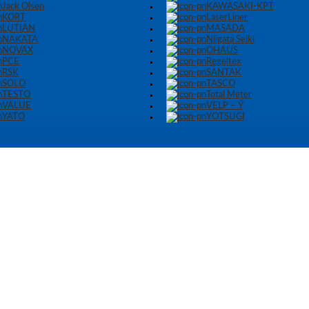
Jack Olsen
KAWASAKI-KPT
KORT
LaserLiner
LUTIAN
MASADA
NAKATA
Niigata Seiki
NOVAX
OHAUS
PCE
Regeltex
RSK
SANTAK
SOLO
TASCO
TESTO
Total Meter
VALUE
VELP – Ý
YATO
YOTSUGI