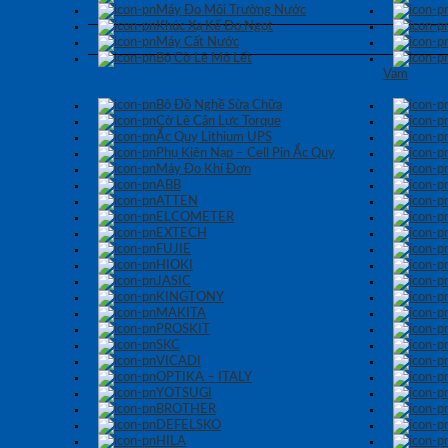
Máy Đo Môi Trường Nước
Khúc Xạ Kế Đo Ngọt
Máy Cất Nước
Bộ Cờ Lê Mỏ Lết
Vam
Bộ Đồ Nghề Sửa Chữa
Cờ Lê Cân Lực Torque
Ắc Quy Lithium UPS
Phụ Kiện Nạp – Cell Pin Ắc Quy
Máy Đo Khí Đơn
ABB
ATTEN
ELCOMETER
EXTECH
FUJIE
HIOKI
JASIC
KINGTONY
MAKITA
PROSKIT
SKC
VICADI
OPTIKA – ITALY
YOTSUGI
BROTHER
DEFELSKO
HILA