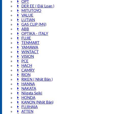
OPT
DER EE ( Đài Loan )
MITUTOYO
VALUE
LUTIAN
GAS CLIP (Mỹ)
ABB
OPTIKA - ITALY
FUJIE
TENMART
YAMAWA
WINTACT
VISION
PCE
HACH
CAMRY
RION
RIKEN ( Nhật Bản )
HANNA
NAKATA
Niigata Seiki
HONDA
KANON (Nhật Bản)
FUJIHAIA
ATTEN