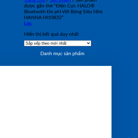
Trang chủ
/
Sản phẩm
/
Sản phẩm
được gắn thẻ “Điện Cực HALO®
Bluetooth Đo pH Với Bóng Siêu Nhỏ
HANNA HI10832”
Lọc
Hiển thị kết quả duy nhất
Danh mục sản phẩm