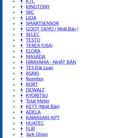
KTC
KINGTONY
SKC
LIOA
SMARTSENSOR
GOOT TAIYO ( Nhật Bản )
SELEC
TESTO
TEREX (USA)
ELORA
MASADA
HIRAYAMA - NHẬT BẢN
TES Đài Loan
ASAKI
Regeltex
KORT
DEWALT
KYORITSU
Total Meter
KETT (Nhật Bản)
ADELA
KAWASAKI-KPT
HUATEC
FLIR
Jack Olsen