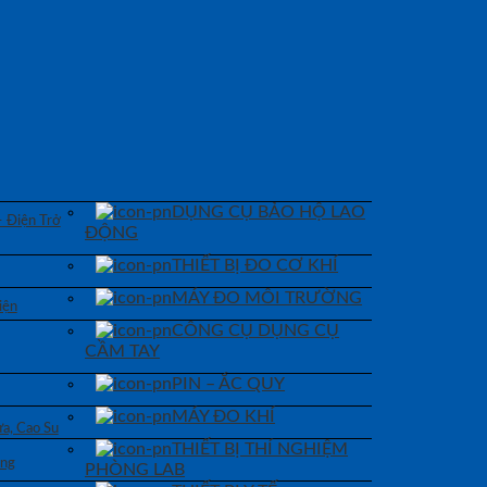
DỤNG CỤ BẢO HỘ LAO
– Điện Trở
ĐỘNG
THIẾT BỊ ĐO CƠ KHÍ
MÁY ĐO MÔI TRƯỜNG
iện
CÔNG CỤ DỤNG CỤ
CẦM TAY
PIN – ẮC QUY
MÁY ĐO KHÍ
a, Cao Su
THIẾT BỊ THÍ NGHIỆM
áng
PHÒNG LAB