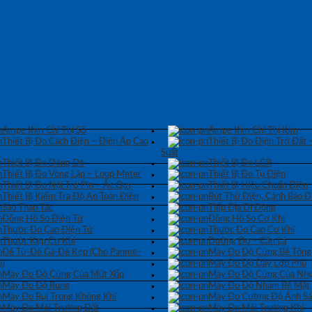
Ampe Kìm Chỉ Thị Số
Ampe Kìm Chỉ Thị Kim
Thiết Bị Đo Cách Điện – Điện Áp Cao
Thiết Bị Đo Điện Trở Đất 
Suất
Thiết Bị Đo Dòng Dò
Thiết Bị Đo LCR
Thiết Bị Đo Vòng Lặp – Loop Meter
Thiết Bị Đo Tụ Điện
Thiết Bị Đo Nội Trở Pin – Ắc Quy
Thiết Bị Hiệu Chuẩn Điện
Thiết Bị Kiểm Tra Độ An Toàn Điện
Bút Thử Điện, Cảnh Báo Đ
Sào Thao Tác
Tiếp Địa Di Động
Đồng Hồ So Điện Tử
Đồng Hồ So Cơ Khí
Thước Đo Cao Điện Tử
Thước Đo Cao Cơ Khí
Thước Kẹp Cơ Khí
Dưỡng Đo – Căn Lá
Đế Từ-Đế Gá-Đế Kẹp (Cho Panme-
Máy Đo Độ Cứng Bê Tông
)
Máy Đo Độ Dày Lớp Phủ
Máy Đo Độ Cứng Của Mút Xốp
Máy Đo Độ Cứng Của Nhự
Máy Đo Độ Rung
Máy Đo Độ Nhám Bề Mặt
Máy Đo Bụi Trong Không Khí
Máy Đo Cường Độ Ánh S
Máy Đo Môi Trường Đất
Máy Đo Môi Trường Khí