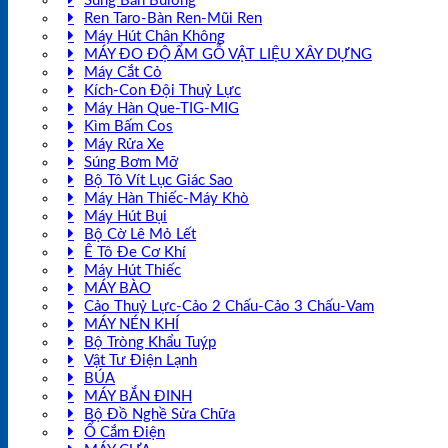
Súng Bắn Bulong
Ren Taro-Bàn Ren-Mũi Ren
Máy Hút Chân Không
MÁY ĐO ĐỘ ẨM GỖ VẬT LIỆU XÂY DỰNG
Máy Cắt Cỏ
Kích-Con Đội Thuỷ Lực
Máy Hàn Que-TIG-MIG
Kìm Bấm Cos
Máy Rửa Xe
Súng Bơm Mỡ
Bộ Tô Vít Lục Giác Sao
Máy Hàn Thiếc-Máy Khò
Máy Hút Bụi
Bộ Cờ Lê Mỏ Lết
Ê Tô Đe Cơ Khí
Máy Hút Thiếc
MÁY BÀO
Cảo Thuỷ Lực-Cảo 2 Chấu-Cảo 3 Chấu-Vam
MÁY NÉN KHÍ
Bộ Tròng Khẩu Tuýp
Vật Tư Điện Lạnh
BÚA
MÁY BẮN ĐINH
Bộ Đồ Nghề Sửa Chữa
Ổ Cắm Điện