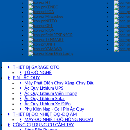
HTI
KENBO
LIOA
Milwaukee
NITTO
OPT
RION
SMARTSENSOR
TENMART
UNI-T
YAMAWA
Bơm Định Lượng
THIẾT BỊ GARAGE OTO
TỦ ĐỒ NGHỀ
PIN - ẮC QUY
Máy Phát Điện Chạy Xăng-Chạy Dầu
Ắc Quy Lithium UPS
Ắc Quy Lithium Viễn Thông
Ắc Quy Lithium Solar
Ắc Quy Lithium Xe Điện
Phụ Kiện Nạp - Cell Pin Ắc Quy
THIẾT BỊ ĐO NHIỆT ĐỘ-ĐỘ ẨM
MÁY ĐO NHIỆT ĐỘ HỒNG NGOẠI
CÔNG CỤ DỤNG CỤ CẦM TAY