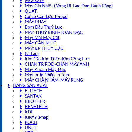
MÁY CƯA
Máy Gia Nhiệt ( Vòng Bi-Bạc Đạn-Bánh Răng)
QUẠT
Cờ Lê Cân Lực Torque
MÁY PHAY
Bơm Dầu Thuỷ Lực
MÁY THUỶ BÌNH-TOÀN ĐẠC
Máy Mài Máy Cắt
MÁY CÂN MỰC
MÁY ÉP THUỶ LỰC
Pa Lăng
Kìm Cắt-Kìm Điện-Kìm Cộng Lực
CHÂN TRIPOD-CHÂN MÁY ẢNH
Máy Khoan Máy Đục
Máy In-In Nhãn-In Tem
MÁY CHÀ NHÁM-MÁY RUNG
HÃNG SẢN XUẤT
ELITECH
SANTAK
BROTHER
BENETECH
KDE
KIRAY (Pháp)
KOCU
UNI-T