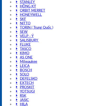
STANLEY
HỒNG KÝ
ORBIT MERRET
HONEYWELL
SKF
NITTO
TORIN ( Trung Quốc )
SEW
VELP - Ý
SALISBURY
FLUKE
TASCO
KIMO
AS ONE
Milwaukee
LEICA
BOSCH
SOLO
DEFELSKO
EXTECH
PROSKIT
YOTSUGI
RSK
JASIC
HILA