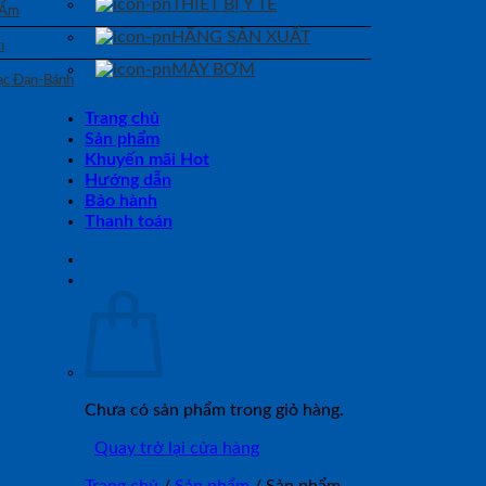
THIẾT BỊ Y TẾ
 Ẩm
HÃNG SẢN XUẤT
n
MÁY BƠM
Bạc Đạn-Bánh
Trang chủ
Sản phẩm
Khuyến mãi Hot
Hướng dẫn
Bảo hành
Thanh toán
Chưa có sản phẩm trong giỏ hàng.
Quay trở lại cửa hàng