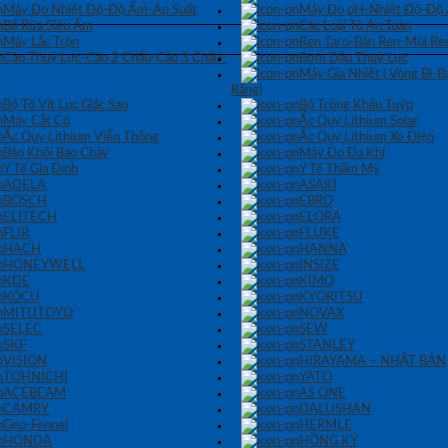
Máy Đo Nhiệt Độ-Độ Ẩm-Áp Suất
Máy Đo pH-Nhiệt Độ-Độ
Bể Rửa Siêu Âm
Các Loại Tủ An Toàn
Máy Lắc Trộn
Ren Taro-Bàn Ren-Mũi Re
Cảo Thuỷ Lực-Cảo 2 Chấu-Cảo 3 Chấu-
Bơm Dầu Thuỷ Lực
Máy Gia Nhiệt ( Vòng Bi-
Răng)
Bộ Tô Vít Lục Giác Sao
Bộ Tròng Khẩu Tuýp
Máy Cắt Cỏ
Ắc Quy Lithium Solar
Ắc Quy Lithium Viễn Thông
Ắc Quy Lithium Xe Điện
Báo Khói Báo Cháy
Máy Đo Đa Khí
Y Tế Gia Đình
Y Tế Thẩm Mỹ
ADELA
ASAKI
BOSCH
EBRO
ELITECH
ELORA
FLIR
FLUKE
HACH
HANNA
HONEYWELL
INSIZE
KDE
KIMO
KOCU
KYORITSU
MITUTOYO
NOVAX
SELEC
SEW
SKF
STANLEY
VISION
HIRAYAMA – NHẬT BẢN
TOHNICHI
YATO
ACEBEAM
AS ONE
CAMRY
DALUSHAN
Geo-Fennel
HERMLE
HONDA
HỒNG KÝ