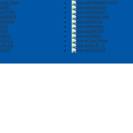
Jack Olsen
KAWASAKI-KPT
KORT
LaserLiner
LUTIAN
MASADA
NAKATA
Niigata Seiki
NOVAX
OHAUS
PCE
Regeltex
RSK
SANTAK
SOLO
TASCO
TESTO
Total Meter
VALUE
VELP – Ý
YATO
YOTSUGI