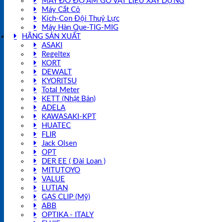
MÁY ĐO ĐỘ ẨM GỖ VẬT LIỆU XÂY DỰNG
Máy Cắt Cỏ
Kích-Con Đội Thuỷ Lực
Máy Hàn Que-TIG-MIG
HÃNG SẢN XUẤT
ASAKI
Regeltex
KORT
DEWALT
KYORITSU
Total Meter
KETT (Nhật Bản)
ADELA
KAWASAKI-KPT
HUATEC
FLIR
Jack Olsen
OPT
DER EE ( Đài Loan )
MITUTOYO
VALUE
LUTIAN
GAS CLIP (Mỹ)
ABB
OPTIKA - ITALY