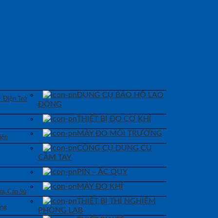
DỤNG CỤ BẢO HỘ LAO
– Điện Trở
ĐỘNG
THIẾT BỊ ĐO CƠ KHÍ
MÁY ĐO MÔI TRƯỜNG
iện
CÔNG CỤ DỤNG CỤ
CẦM TAY
PIN – ẮC QUY
MÁY ĐO KHÍ
a, Cao Su
THIẾT BỊ THÍ NGHIỆM
áng
PHÒNG LAB