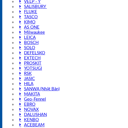
VELP - Ý
SALISBURY
FLUKE
TASCO
KIMO
AS ONE
Milwaukee
LEICA
BOSCH
SOLO
DEFELSKO
EXTECH
PROSKIT
YOTSUGI
RSK
JASIC
HILA
SANWA (Nhật Bản)
MAKITA
Geo-Fennel
EBRO
NOVAX
DALUSHAN
KENBO
ACEBEAM