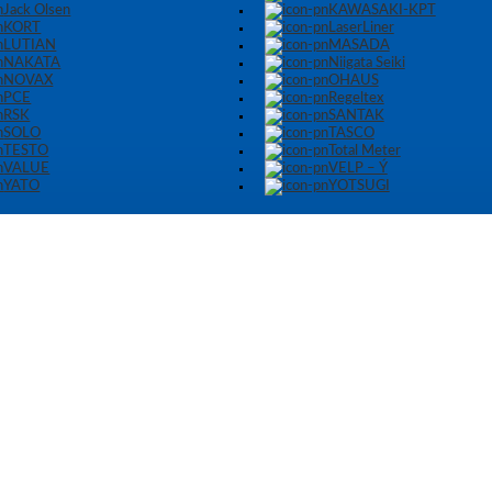
Jack Olsen
KAWASAKI-KPT
KORT
LaserLiner
LUTIAN
MASADA
NAKATA
Niigata Seiki
NOVAX
OHAUS
PCE
Regeltex
RSK
SANTAK
SOLO
TASCO
TESTO
Total Meter
VALUE
VELP – Ý
YATO
YOTSUGI