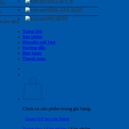
THIẾT BỊ Y TẾ
 Ẩm
HÃNG SẢN XUẤT
n
MÁY BƠM
Bạc Đạn-Bánh
Trang chủ
Sản phẩm
Khuyến mãi Hot
Hướng dẫn
Bảo hành
Thanh toán
Chưa có sản phẩm trong giỏ hàng.
Quay trở lại cửa hàng