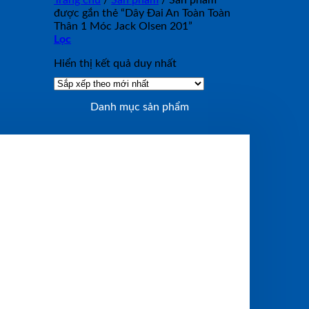
Trang chủ
/
Sản phẩm
/
Sản phẩm
được gắn thẻ “Dây Đai An Toàn Toàn
Thân 1 Móc Jack Olsen 201”
Lọc
Hiển thị kết quả duy nhất
Danh mục sản phẩm