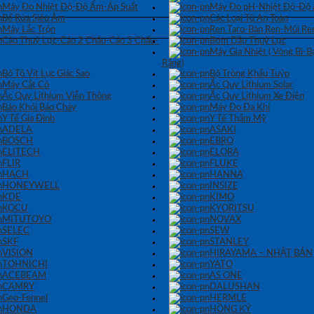
Máy Đo Nhiệt Độ-Độ Ẩm-Áp Suất
Máy Đo pH-Nhiệt Độ-Độ
Bể Rửa Siêu Âm
Các Loại Tủ An Toàn
Máy Lắc Trộn
Ren Taro-Bàn Ren-Mũi Re
Cảo Thuỷ Lực-Cảo 2 Chấu-Cảo 3 Chấu-
Bơm Dầu Thuỷ Lực
Máy Gia Nhiệt ( Vòng Bi-
Răng)
Bộ Tô Vít Lục Giác Sao
Bộ Tròng Khẩu Tuýp
Máy Cắt Cỏ
Ắc Quy Lithium Solar
Ắc Quy Lithium Viễn Thông
Ắc Quy Lithium Xe Điện
Báo Khói Báo Cháy
Máy Đo Đa Khí
Y Tế Gia Đình
Y Tế Thẩm Mỹ
ADELA
ASAKI
BOSCH
EBRO
ELITECH
ELORA
FLIR
FLUKE
HACH
HANNA
HONEYWELL
INSIZE
KDE
KIMO
KOCU
KYORITSU
MITUTOYO
NOVAX
SELEC
SEW
SKF
STANLEY
VISION
HIRAYAMA – NHẬT BẢN
TOHNICHI
YATO
ACEBEAM
AS ONE
CAMRY
DALUSHAN
Geo-Fennel
HERMLE
HONDA
HỒNG KÝ