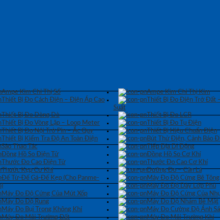
Ampe Kìm Chỉ Thị Số
Ampe Kìm Chỉ Thị Kim
Thiết Bị Đo Cách Điện – Điện Áp Cao
Thiết Bị Đo Điện Trở Đất 
Suất
Thiết Bị Đo Dòng Dò
Thiết Bị Đo LCR
Thiết Bị Đo Vòng Lặp – Loop Meter
Thiết Bị Đo Tụ Điện
Thiết Bị Đo Nội Trở Pin – Ắc Quy
Thiết Bị Hiệu Chuẩn Điện
Thiết Bị Kiểm Tra Độ An Toàn Điện
Bút Thử Điện, Cảnh Báo Đ
Sào Thao Tác
Tiếp Địa Di Động
Đồng Hồ So Điện Tử
Đồng Hồ So Cơ Khí
Thước Đo Cao Điện Tử
Thước Đo Cao Cơ Khí
Thước Kẹp Cơ Khí
Dưỡng Đo – Căn Lá
Đế Từ-Đế Gá-Đế Kẹp (Cho Panme-
Máy Đo Độ Cứng Bê Tông
)
Máy Đo Độ Dày Lớp Phủ
Máy Đo Độ Cứng Của Mút Xốp
Máy Đo Độ Cứng Của Nhự
Máy Đo Độ Rung
Máy Đo Độ Nhám Bề Mặt
Máy Đo Bụi Trong Không Khí
Máy Đo Cường Độ Ánh S
Máy Đo Môi Trường Đất
Máy Đo Môi Trường Khí