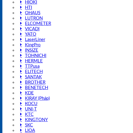
HIOKI
HTI
OHAUS
LUTRON
ELCOMETER
VICADI
YATO
LaserLiner
KingPro
INSIZE
TOHNICHI
HERMLE
TTPusa
ELITECH
SANTAK
BROTHER
BENETECH
KDE
KIRAY (Pháp)
KOCU
UNI-T
KTC
KINGTONY
SKC
LIOA