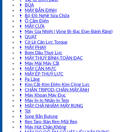
BÚA
MÁY BẮN ĐINH
Bộ Đồ Nghề Sửa Chữa
Ổ Cắm Điện
MÁY CƯA
Máy Gia Nhiệt ( Vòng Bi-Bạc Đạn-Bánh Răng)
QUẠT
Cờ Lê Cân Lực Torque
MÁY PHAY
Bơm Dầu Thuỷ Lực
MÁY THUỶ BÌNH-TOÀN ĐẠC
Máy Mài Máy Cắt
MÁY CÂN MỰC
MÁY ÉP THUỶ LỰC
Pa Lăng
Kìm Cắt-Kìm Điện-Kìm Cộng Lực
CHÂN TRIPOD-CHÂN MÁY ẢNH
Máy Khoan Máy Đục
Máy In-In Nhãn-In Tem
MÁY CHÀ NHÁM-MÁY RUNG
Tời
Súng Bắn Bulong
Ren Taro-Bàn Ren-Mũi Ren
Máy Hút Chân Không