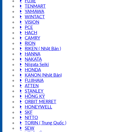
FUJIE
TENMART
YAMAWA
WINTACT
VISION
PCE
HACH
CAMRY
RION
RIKEN ( Nhật Bản )
HANNA
NAKATA
Niigata Seiki
HONDA
KANON (Nhật Bản)
FUJIHAIA
ATTEN
STANLEY
HỒNG KÝ
ORBIT MERRET
HONEYWELL
SKF
NITTO
TORIN ( Trung Quốc )
SEW