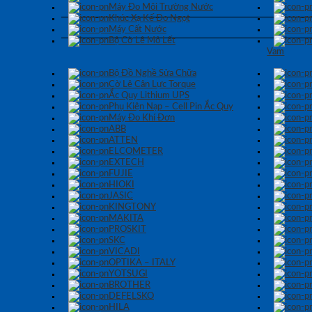
Máy Đo Môi Trường Nước
Khúc Xạ Kế Đo Ngọt
Máy Cất Nước
Bộ Cờ Lê Mỏ Lết
Vam
Bộ Đồ Nghề Sửa Chữa
Cờ Lê Cân Lực Torque
Ắc Quy Lithium UPS
Phụ Kiện Nạp – Cell Pin Ắc Quy
Máy Đo Khí Đơn
ABB
ATTEN
ELCOMETER
EXTECH
FUJIE
HIOKI
JASIC
KINGTONY
MAKITA
PROSKIT
SKC
VICADI
OPTIKA – ITALY
YOTSUGI
BROTHER
DEFELSKO
HILA