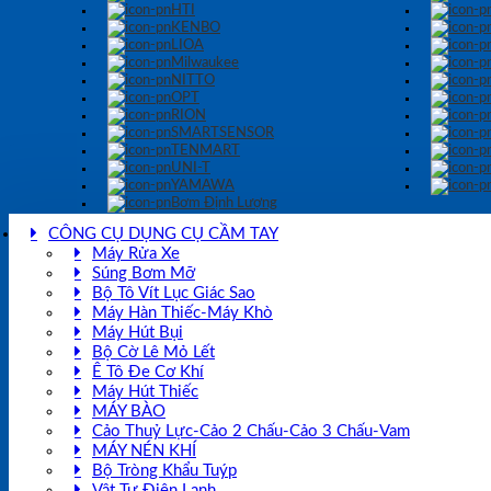
HTI
KENBO
LIOA
Milwaukee
NITTO
OPT
RION
SMARTSENSOR
TENMART
UNI-T
YAMAWA
Bơm Định Lượng
CÔNG CỤ DỤNG CỤ CẦM TAY
Máy Rửa Xe
Súng Bơm Mỡ
Bộ Tô Vít Lục Giác Sao
Máy Hàn Thiếc-Máy Khò
Máy Hút Bụi
Bộ Cờ Lê Mỏ Lết
Ê Tô Đe Cơ Khí
Máy Hút Thiếc
MÁY BÀO
Cảo Thuỷ Lực-Cảo 2 Chấu-Cảo 3 Chấu-Vam
MÁY NÉN KHÍ
Bộ Tròng Khẩu Tuýp
Vật Tư Điện Lạnh