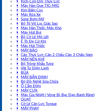
Kích-Con Đội Thuỷ Lực
Máy Hàn Que-TIG-MIG
Kìm Bấm Cos
Máy Rửa Xe
Súng Bơm Mỡ
Bộ Tô Vít Lục Giác Sao
Máy Hàn Thiếc-Máy Khò
Máy Hút Bụi
Bộ Cờ Lê Mỏ Lết
Ê Tô Đe Cơ Khí
Máy Hút Thiếc
MÁY BÀO
Cảo Thuỷ Lực-Cảo 2 Chấu-Cảo 3 Chấu-Vam
MÁY NÉN KHÍ
Bộ Tròng Khẩu Tuýp
Vật Tư Điện Lạnh
BÚA
MÁY BẮN ĐINH
Bộ Đồ Nghề Sửa Chữa
Ổ Cắm Điện
MÁY CƯA
Máy Gia Nhiệt ( Vòng Bi-Bạc Đạn-Bánh Răng)
QUẠT
Cờ Lê Cân Lực Torque
MÁY PHAY