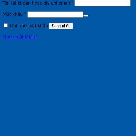
Bắt
Tên tài khoản hoặc địa chỉ email
*
buộc
Bắt
Mật khẩu
*
buộc
Ghi nhớ mật khẩu
Đăng nhập
Quên mật khẩu?