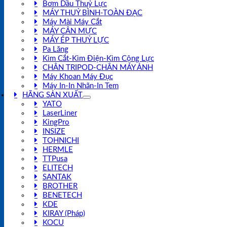
Bơm Dầu Thuỷ Lực
MÁY THUỶ BÌNH-TOÀN ĐẠC
Máy Mài Máy Cắt
MÁY CÂN MỰC
MÁY ÉP THUỶ LỰC
Pa Lăng
Kìm Cắt-Kìm Điện-Kìm Cộng Lực
CHÂN TRIPOD-CHÂN MÁY ẢNH
Máy Khoan Máy Đục
Máy In-In Nhãn-In Tem
HÃNG SẢN XUẤT
YATO
LaserLiner
KingPro
INSIZE
TOHNICHI
HERMLE
TTPusa
ELITECH
SANTAK
BROTHER
BENETECH
KDE
KIRAY (Pháp)
KOCU