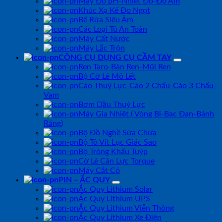
Máy Đo pH-Nhiệt Độ-Độ Ẩm
Khúc Xạ Kế Đo Ngọt
Bể Rửa Siêu Âm
Các Loại Tủ An Toàn
Máy Cất Nước
Máy Lắc Trộn
CÔNG CỤ DỤNG CỤ CẦM TAY
Ren Taro-Bàn Ren-Mũi Ren
Bộ Cờ Lê Mỏ Lết
Cảo Thuỷ Lực-Cảo 2 Chấu-Cảo 3 Chấu-
Vam
Bơm Dầu Thuỷ Lực
Máy Gia Nhiệt ( Vòng Bi-Bạc Đạn-Bánh
Răng)
Bộ Đồ Nghề Sửa Chữa
Bộ Tô Vít Lục Giác Sao
Bộ Tròng Khẩu Tuýp
Cờ Lê Cân Lực Torque
Máy Cắt Cỏ
PIN – ẮC QUY
Ắc Quy Lithium Solar
Ắc Quy Lithium UPS
Ắc Quy Lithium Viễn Thông
Ắc Quy Lithium Xe Điện