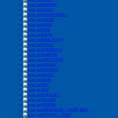
HANNA
HIOKI
HONEYWELL
INSIZE
JASIC
KDE
KIMO
KINGTONY
KOCU
KYORITSU
MAKITA
MITUTOYO
NOVAX
PROSKIT
SELEC
SEW
SKC
SKF
STANLEY
VICADI
VISION
HIRAYAMA – NHẬT BẢN
OPTIKA – ITALY