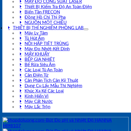
MÁY ĐO CÔNG SUẤT LASER
Thiết Bị Kiểm Tra Độ An Toàn Điện
Biến Tần FRECON
Đồng Hồ Chỉ Thị Pha
NGUỒN MỘT CHIỀU
THIẾT BỊ THÍ NGHIỆM PHÒNG LAB
Máy Ly Tâm
Tủ Hút Ẩm
NỒI HẤP TIỆT TRÙNG
Máy Đo Nhớt-Kết Dính
MÁY KHUẤY
BẾP GIA NHIỆT
Bể Rửa Siêu Âm
Các Loại Tủ An Toàn
Cân Điện Tử
Cân Phân Tích Cân Kỹ Thuật
Dụng Cụ Lấy Mẫu Thí Nghiệm
Khúc Xạ Kế Các Loại
Kính Hiển Vi
Máy Cất Nước
Máy Lắc Trộn