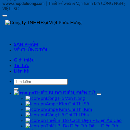
www.shopdoluong.com
| Thiết kế web & Vận hành bởi CÔNG NGHỆ
VIỆT JSC
SẢN PHẨM
VỀ CHÚNG TÔI
Giới thiệu
Tin tức
Liên hệ
Tìm
kiếm:
THIẾT BỊ ĐO ĐIỆN, ĐIỆN TỬ
Đồng Hồ Vạn Năng
Ampe Kìm Chỉ Thị Số
Ampe Kìm Chỉ Thị Kim
Đồng Hồ Chỉ Thị Pha
Thiết Bị Đo Cách Điện – Điện Áp Cao
Thiết Bị Đo Điện Trở Đất – Điện Trở