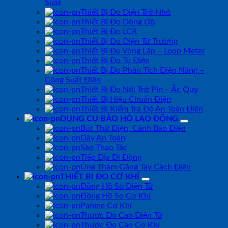
Suất
Thiết Bị Đo Điện Trở Nhỏ
Thiết Bị Đo Dòng Dò
Thiết Bị Đo LCR
Thiết Bị Đo Điện Từ Trường
Thiết Bị Đo Vòng Lặp – Loop Meter
Thiết Bị Đo Tụ Điện
Thiết Bị Đo Phân Tích Điện Năng –
Công Suất Điện
Thiết Bị Đo Nội Trở Pin – Ắc Quy
Thiết Bị Hiệu Chuẩn Điện
Thiết Bị Kiểm Tra Độ An Toàn Điện
DỤNG CỤ BẢO HỘ LAO ĐỘNG
Bút Thử Điện, Cảnh Báo Điện
Dây An Toàn
Sào Thao Tác
Tiếp Địa Di Động
Ủng Thảm Găng Tay Cách Điện
THIẾT BỊ ĐO CƠ KHÍ
Đồng Hồ So Điện Tử
Đồng Hồ So Cơ Khí
Panme Cơ Khí
Thước Đo Cao Điện Tử
Thước Đo Cao Cơ Khí