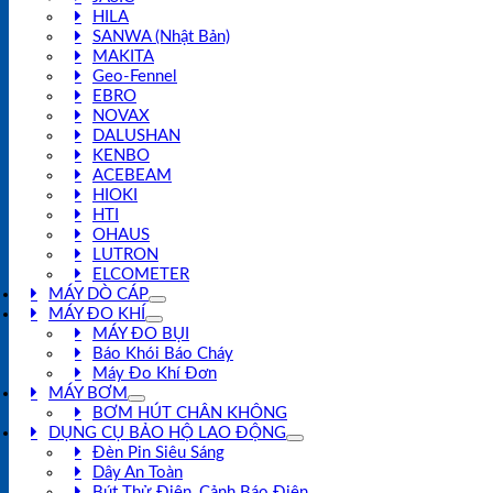
HILA
SANWA (Nhật Bản)
MAKITA
Geo-Fennel
EBRO
NOVAX
DALUSHAN
KENBO
ACEBEAM
HIOKI
HTI
OHAUS
LUTRON
ELCOMETER
MÁY DÒ CÁP
MÁY ĐO KHÍ
MÁY ĐO BỤI
Báo Khói Báo Cháy
Máy Đo Khí Đơn
MÁY BƠM
BƠM HÚT CHÂN KHÔNG
DỤNG CỤ BẢO HỘ LAO ĐỘNG
Đèn Pin Siêu Sáng
Dây An Toàn
Bút Thử Điện, Cảnh Báo Điện