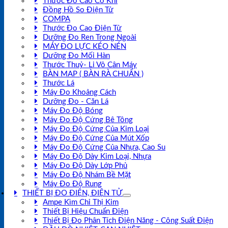
Thước Đo Cao Cơ Khí
Đồng Hồ So Điện Tử
COMPA
Thước Đo Cao Điện Tử
Dưỡng Đo Ren Trong Ngoài
MÁY ĐO LỰC KÉO NÉN
Dưỡng Đo Mối Hàn
Thước Thuỷ- Li Vô Cân Máy
BÀN MAP ( BÀN RÀ CHUẨN )
Thước Lá
Máy Đo Khoảng Cách
Dưỡng Đo - Căn Lá
Máy Đo Độ Bóng
Máy Đo Độ Cứng Bê Tông
Máy Đo Độ Cứng Của Kim Loại
Máy Đo Độ Cứng Của Mút Xốp
Máy Đo Độ Cứng Của Nhựa, Cao Su
Máy Đo Độ Dày Kim Loại, Nhựa
Máy Đo Độ Dày Lớp Phủ
Máy Đo Độ Nhám Bề Mặt
Máy Đo Độ Rung
THIẾT BỊ ĐO ĐIỆN, ĐIỆN TỬ
Ampe Kìm Chỉ Thị Kim
Thiết Bị Hiệu Chuẩn Điện
Thiết Bị Đo Phân Tích Điện Năng - Công Suất Điện