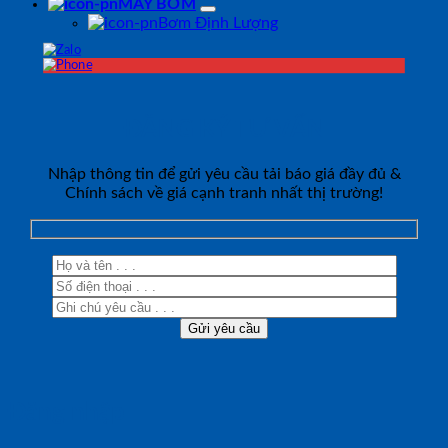
MÁY BƠM
Bơm Định Lượng
ĐĂNG KÝ TƯ VẤN
Nhập thông tin để gửi yêu cầu tải báo giá đầy đủ &
Chính sách về giá cạnh tranh nhất thị trường!
Đăng nhập