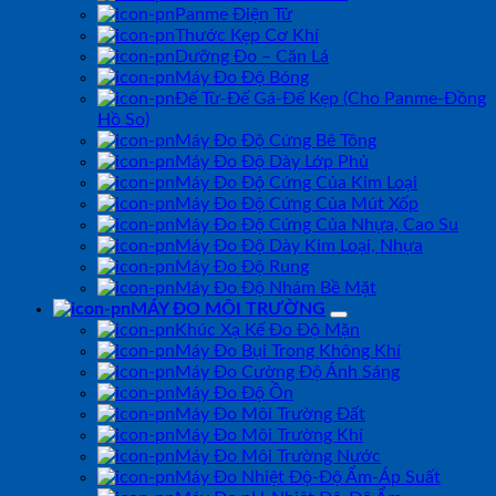
Panme Điện Tử
Thước Kẹp Cơ Khí
Dưỡng Đo – Căn Lá
Máy Đo Độ Bóng
Đế Từ-Đế Gá-Đế Kẹp (Cho Panme-Đồng
Hồ So)
Máy Đo Độ Cứng Bê Tông
Máy Đo Độ Dày Lớp Phủ
Máy Đo Độ Cứng Của Kim Loại
Máy Đo Độ Cứng Của Mút Xốp
Máy Đo Độ Cứng Của Nhựa, Cao Su
Máy Đo Độ Dày Kim Loại, Nhựa
Máy Đo Độ Rung
Máy Đo Độ Nhám Bề Mặt
MÁY ĐO MÔI TRƯỜNG
Khúc Xạ Kế Đo Độ Mặn
Máy Đo Bụi Trong Không Khí
Máy Đo Cường Độ Ánh Sáng
Máy Đo Độ Ồn
Máy Đo Môi Trường Đất
Máy Đo Môi Trường Khí
Máy Đo Môi Trường Nước
Máy Đo Nhiệt Độ-Độ Ẩm-Áp Suất