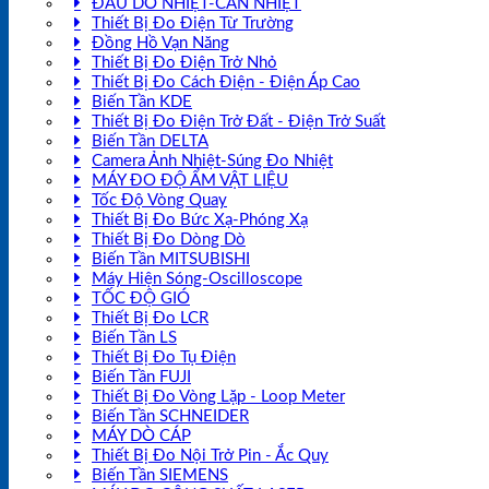
ĐẦU DÒ NHIỆT-CAN NHIỆT
Thiết Bị Đo Điện Từ Trường
Đồng Hồ Vạn Năng
Thiết Bị Đo Điện Trở Nhỏ
Thiết Bị Đo Cách Điện - Điện Áp Cao
Biến Tần KDE
Thiết Bị Đo Điện Trở Đất - Điện Trở Suất
Biến Tần DELTA
Camera Ảnh Nhiệt-Súng Đo Nhiệt
MÁY ĐO ĐỘ ẨM VẬT LIỆU
Tốc Độ Vòng Quay
Thiết Bị Đo Bức Xạ-Phóng Xạ
Thiết Bị Đo Dòng Dò
Biến Tần MITSUBISHI
Máy Hiện Sóng-Oscilloscope
TỐC ĐỘ GIÓ
Thiết Bị Đo LCR
Biến Tần LS
Thiết Bị Đo Tụ Điện
Biến Tần FUJI
Thiết Bị Đo Vòng Lặp - Loop Meter
Biến Tần SCHNEIDER
MÁY DÒ CÁP
Thiết Bị Đo Nội Trở Pin - Ắc Quy
Biến Tần SIEMENS