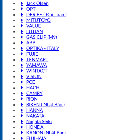
Jack Olsen
OPT
DER EE ( Đài Loan )
MITUTOYO
VALUE
LUTIAN
GAS CLIP (Mỹ)
ABB
OPTIKA - ITALY
FUJIE
TENMART
YAMAWA
WINTACT
VISION
PCE
HACH
CAMRY
RION
RIKEN ( Nhật Bản )
HANNA
NAKATA
Niigata Seiki
HONDA
KANON (Nhật Bản)
FUJIHAIA