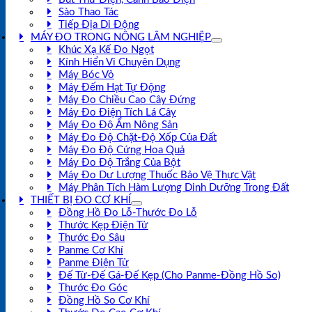
Sào Thao Tác
Tiếp Địa Di Động
MÁY ĐO TRONG NÔNG LÂM NGHIỆP
Khúc Xạ Kế Đo Ngọt
Kính Hiển Vi Chuyên Dụng
Máy Bóc Vỏ
Máy Đếm Hạt Tự Động
Máy Đo Chiều Cao Cây Đứng
Máy Đo Điện Tích Lá Cây
Máy Đo Độ Ẩm Nông Sản
Máy Đo Độ Chặt-Độ Xốp Của Đất
Máy Đo Độ Cứng Hoa Quả
Máy Đo Độ Trắng Của Bột
Máy Đo Dư Lượng Thuốc Bảo Vệ Thực Vật
Máy Phân Tích Hàm Lượng Dinh Dưỡng Trong Đất
THIẾT BỊ ĐO CƠ KHÍ
Đồng Hồ Đo Lỗ-Thước Đo Lỗ
Thước Kẹp Điện Tử
Thước Đo Sâu
Panme Cơ Khí
Panme Điện Tử
Đế Từ-Đế Gá-Đế Kẹp (Cho Panme-Đồng Hồ So)
Thước Đo Góc
Đồng Hồ So Cơ Khí