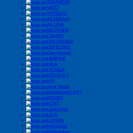
TOHNICHI
YATO
YOTSUGI
ACEBEAM
AS ONE
BROTHER
CAMRY
DALUSHAN
DEFELSKO
Geo-Fennel
HERMLE
HILA
HONDA
HỒNG KÝ
HTI
Jack Olsen
KAWASAKI-KPT
KENBO
KORT
LaserLiner
LIOA
LUTIAN
MASADA
Milwaukee