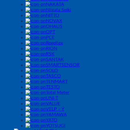
NAKATA
Niigata Seiki
NITTO
NOVAX
OHAUS
OPT
PCE
Regeltex
RION
RSK
SANTAK
SMARTSENSOR
SOLO
TASCO
TENMART
TESTO
Total Meter
UNI-T
VALUE
VELP – Ý
YAMAWA
YATO
YOTSUGI