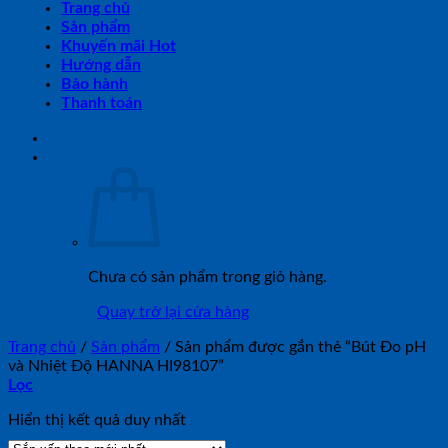
Trang chủ
Sản phẩm
Khuyến mãi Hot
Hướng dẫn
Bảo hành
Thanh toán
Chưa có sản phẩm trong giỏ hàng.
Quay trở lại cửa hàng
Trang chủ
/
Sản phẩm
/
Sản phẩm được gắn thẻ “Bút Đo pH
và Nhiệt Độ HANNA HI98107”
Lọc
Hiển thị kết quả duy nhất