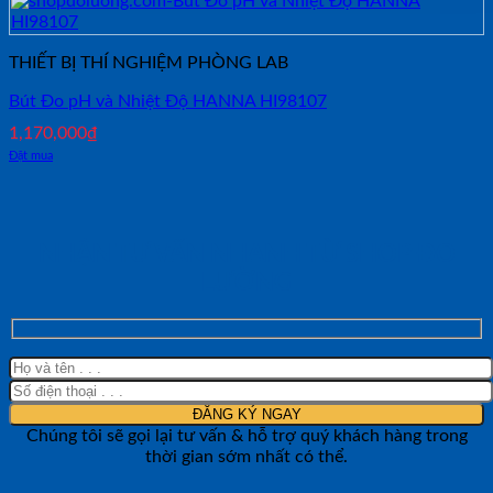
THIẾT BỊ THÍ NGHIỆM PHÒNG LAB
Bút Đo pH và Nhiệt Độ HANNA HI98107
1,170,000
₫
Đặt mua
NHẬN TƯ VẤN NHANH TỪ SHOP ĐO
LƯỜNG
Chúng tôi sẽ gọi lại tư vấn & hỗ trợ quý khách hàng trong
thời gian sớm nhất có thể.