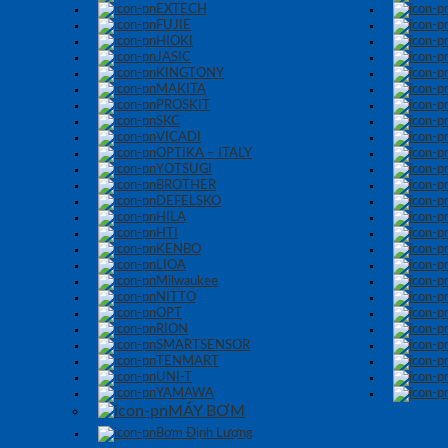
EXTECH
FUJIE
HIOKI
JASIC
KINGTONY
MAKITA
PROSKIT
SKC
VICADI
OPTIKA – ITALY
YOTSUGI
BROTHER
DEFELSKO
HILA
HTI
KENBO
LIOA
Milwaukee
NITTO
OPT
RION
SMARTSENSOR
TENMART
UNI-T
YAMAWA
MÁY BƠM
Bơm Định Lượng