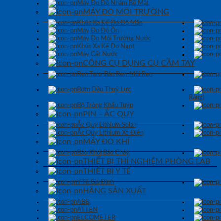
Máy Đo Độ Nhám Bề Mặt
MÁY ĐO MÔI TRƯỜNG
Khúc Xạ Kế Đo Độ Mặn
Máy Đo Độ Ồn
Máy Đo Môi Trường Nước
Khúc Xạ Kế Đo Ngọt
Máy Cất Nước
CÔNG CỤ DỤNG CỤ CẦM TAY
Ren Taro-Bàn Ren-Mũi Ren
Bơm Dầu Thuỷ Lực
Răng)
Bộ Tròng Khẩu Tuýp
PIN – ẮC QUY
Ắc Quy Lithium Solar
Ắc Quy Lithium Xe Điện
MÁY ĐO KHÍ
Báo Khói Báo Cháy
THIẾT BỊ THÍ NGHIỆM PHÒNG LAB
THIẾT BỊ Y TẾ
Y Tế Gia Đình
HÃNG SẢN XUẤT
ABB
ATTEN
ELCOMETER