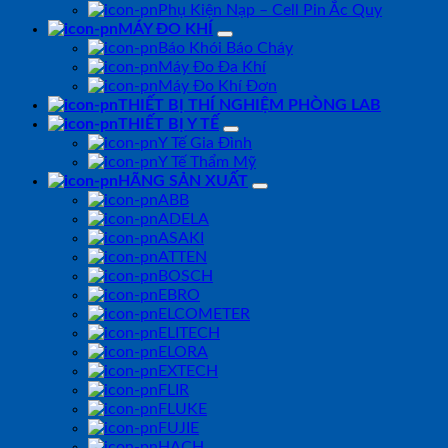
Phụ Kiện Nạp – Cell Pin Ắc Quy
MÁY ĐO KHÍ
Báo Khói Báo Cháy
Máy Đo Đa Khí
Máy Đo Khí Đơn
THIẾT BỊ THÍ NGHIỆM PHÒNG LAB
THIẾT BỊ Y TẾ
Y Tế Gia Đình
Y Tế Thẩm Mỹ
HÃNG SẢN XUẤT
ABB
ADELA
ASAKI
ATTEN
BOSCH
EBRO
ELCOMETER
ELITECH
ELORA
EXTECH
FLIR
FLUKE
FUJIE
HACH