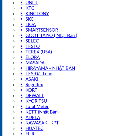
UNI-T
KTC
KINGTONY
SKC
LIOA
SMARTSENSOR
GOOT TAIYO ( Nhật Bản )
SELEC
TESTO
TEREX (USA)
ELORA
MASADA
HIRAYAMA - NHẬT BẢN
TES Đài Loan
ASAKI
Regeltex
KORT
DEWALT
KYORITSU
Total Meter
KETT (Nhật Bản)
ADELA
KAWASAKI-KPT
HUATEC
FLIR