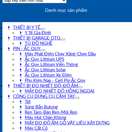
Danh mục sản phẩm
THIẾT BỊ Y TẾ
Y Tế Gia Đình
THIẾT BỊ GARAGE OTO
TỦ ĐỒ NGHỀ
PIN - ẮC QUY
Máy Phát Điện Chạy Xăng-Chạy Dầu
Ắc Quy Lithium UPS
Ắc Quy Lithium Viễn Thông
Ắc Quy Lithium Solar
Ắc Quy Lithium Xe Điện
Phụ Kiện Nạp - Cell Pin Ắc Quy
THIẾT BỊ ĐO NHIỆT ĐỘ-ĐỘ ẨM
MÁY ĐO NHIỆT ĐỘ HỒNG NGOẠI
CÔNG CỤ DỤNG CỤ CẦM TAY
Tời
Súng Bắn Bulong
Ren Taro-Bàn Ren-Mũi Ren
Máy Hút Chân Không
MÁY ĐO ĐỘ ẨM GỖ VẬT LIỆU XÂY DỰNG
Máy Cắt Cỏ