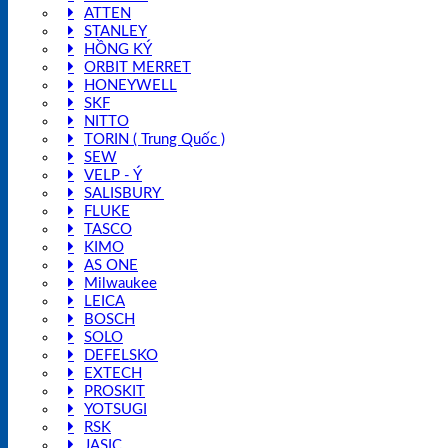
ATTEN
STANLEY
HỒNG KÝ
ORBIT MERRET
HONEYWELL
SKF
NITTO
TORIN ( Trung Quốc )
SEW
VELP - Ý
SALISBURY
FLUKE
TASCO
KIMO
AS ONE
Milwaukee
LEICA
BOSCH
SOLO
DEFELSKO
EXTECH
PROSKIT
YOTSUGI
RSK
JASIC