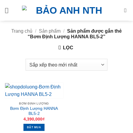
Bỏ
qua
nội
dung
Trang chủ
/
Sản phẩm
/
Sản phẩm được gắn thẻ
“Bơm Định Lượng HANNA BL5-2”
LỌC
BƠM ĐỊNH LƯỢNG
Bơm Định Lượng HANNA
BL5-2
4,390,000
₫
ĐẶT MUA