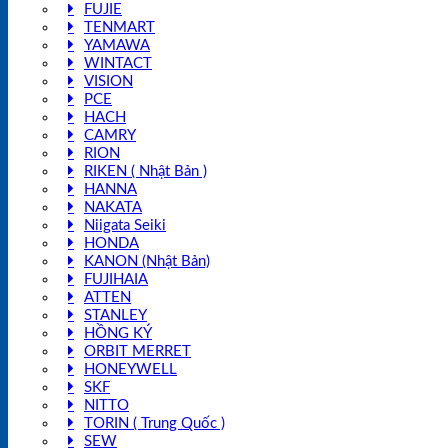
FUJIE
TENMART
YAMAWA
WINTACT
VISION
PCE
HACH
CAMRY
RION
RIKEN ( Nhật Bản )
HANNA
NAKATA
Niigata Seiki
HONDA
KANON (Nhật Bản)
FUJIHAIA
ATTEN
STANLEY
HỒNG KÝ
ORBIT MERRET
HONEYWELL
SKF
NITTO
TORIN ( Trung Quốc )
SEW