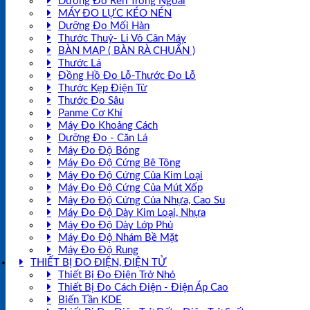
Dưỡng Đo Ren Trong Ngoài
MÁY ĐO LỰC KÉO NÉN
Dưỡng Đo Mối Hàn
Thước Thuỷ- Li Vô Cân Máy
BÀN MAP ( BÀN RÀ CHUẨN )
Thước Lá
Đồng Hồ Đo Lỗ-Thước Đo Lỗ
Thước Kẹp Điện Tử
Thước Đo Sâu
Panme Cơ Khí
Máy Đo Khoảng Cách
Dưỡng Đo - Căn Lá
Máy Đo Độ Bóng
Máy Đo Độ Cứng Bê Tông
Máy Đo Độ Cứng Của Kim Loại
Máy Đo Độ Cứng Của Mút Xốp
Máy Đo Độ Cứng Của Nhựa, Cao Su
Máy Đo Độ Dày Kim Loại, Nhựa
Máy Đo Độ Dày Lớp Phủ
Máy Đo Độ Nhám Bề Mặt
Máy Đo Độ Rung
THIẾT BỊ ĐO ĐIỆN, ĐIỆN TỬ
Thiết Bị Đo Điện Trở Nhỏ
Thiết Bị Đo Cách Điện - Điện Áp Cao
Biến Tần KDE