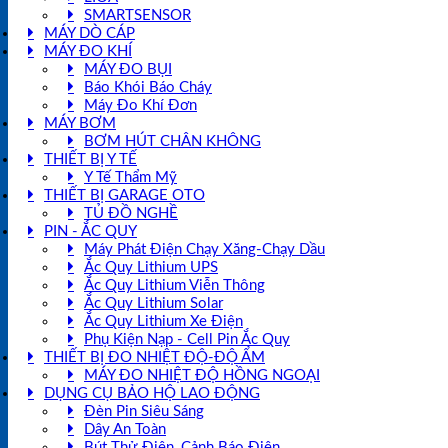
SMARTSENSOR
MÁY DÒ CÁP
MÁY ĐO KHÍ
MÁY ĐO BỤI
Báo Khói Báo Cháy
Máy Đo Khí Đơn
MÁY BƠM
BƠM HÚT CHÂN KHÔNG
THIẾT BỊ Y TẾ
Y Tế Thẩm Mỹ
THIẾT BỊ GARAGE OTO
TỦ ĐỒ NGHỀ
PIN - ẮC QUY
Máy Phát Điện Chạy Xăng-Chạy Dầu
Ắc Quy Lithium UPS
Ắc Quy Lithium Viễn Thông
Ắc Quy Lithium Solar
Ắc Quy Lithium Xe Điện
Phụ Kiện Nạp - Cell Pin Ắc Quy
THIẾT BỊ ĐO NHIỆT ĐỘ-ĐỘ ẨM
MÁY ĐO NHIỆT ĐỘ HỒNG NGOẠI
DỤNG CỤ BẢO HỘ LAO ĐỘNG
Đèn Pin Siêu Sáng
Dây An Toàn
Bút Thử Điện, Cảnh Báo Điện