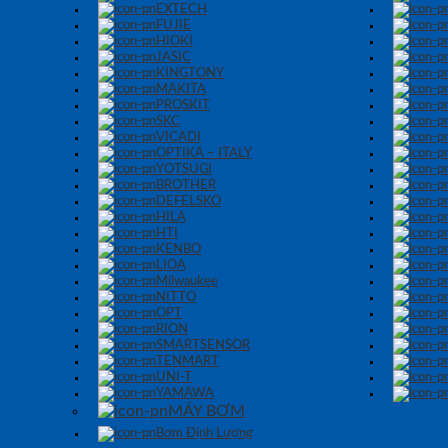
EXTECH
FUJIE
HIOKI
JASIC
KINGTONY
MAKITA
PROSKIT
SKC
VICADI
OPTIKA – ITALY
YOTSUGI
BROTHER
DEFELSKO
HILA
HTI
KENBO
LIOA
Milwaukee
NITTO
OPT
RION
SMARTSENSOR
TENMART
UNI-T
YAMAWA
MÁY BƠM
Bơm Định Lượng