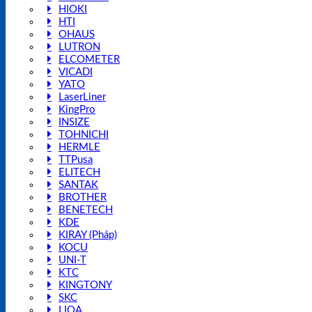
HIOKI
HTI
OHAUS
LUTRON
ELCOMETER
VICADI
YATO
LaserLiner
KingPro
INSIZE
TOHNICHI
HERMLE
TTPusa
ELITECH
SANTAK
BROTHER
BENETECH
KDE
KIRAY (Pháp)
KOCU
UNI-T
KTC
KINGTONY
SKC
LIOA