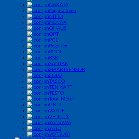
NAKATA
Niigata Seiki
NITTO
NOVAX
OHAUS
OPT
PCE
Regeltex
RION
RSK
SANTAK
SMARTSENSOR
SOLO
TASCO
TENMART
TESTO
Total Meter
UNI-T
VALUE
VELP – Ý
YAMAWA
YATO
YOTSUGI