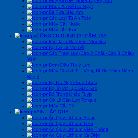
Máy Đo pH-Nhiệt Độ-Độ Ẩm
Khúc Xạ Kế Đo Ngọt
Bể Rửa Siêu Âm
Các Loại Tủ An Toàn
Máy Cất Nước
Máy Lắc Trộn
CÔNG CỤ DỤNG CỤ CẦM TAY
Ren Taro-Bàn Ren-Mũi Ren
Bộ Cờ Lê Mỏ Lết
Cảo Thuỷ Lực-Cảo 2 Chấu-Cảo 3 Chấu-
Vam
Bơm Dầu Thuỷ Lực
Máy Gia Nhiệt ( Vòng Bi-Bạc Đạn-Bánh
Răng)
Bộ Đồ Nghề Sửa Chữa
Bộ Tô Vít Lục Giác Sao
Bộ Tròng Khẩu Tuýp
Cờ Lê Cân Lực Torque
Máy Cắt Cỏ
PIN – ẮC QUY
Ắc Quy Lithium Solar
Ắc Quy Lithium UPS
Ắc Quy Lithium Viễn Thông
Ắc Quy Lithium Xe Điện