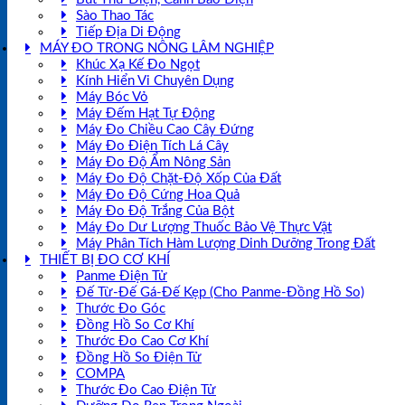
Sào Thao Tác
Tiếp Địa Di Động
MÁY ĐO TRONG NÔNG LÂM NGHIỆP
Khúc Xạ Kế Đo Ngọt
Kính Hiển Vi Chuyên Dụng
Máy Bóc Vỏ
Máy Đếm Hạt Tự Động
Máy Đo Chiều Cao Cây Đứng
Máy Đo Điện Tích Lá Cây
Máy Đo Độ Ẩm Nông Sản
Máy Đo Độ Chặt-Độ Xốp Của Đất
Máy Đo Độ Cứng Hoa Quả
Máy Đo Độ Trắng Của Bột
Máy Đo Dư Lượng Thuốc Bảo Vệ Thực Vật
Máy Phân Tích Hàm Lượng Dinh Dưỡng Trong Đất
THIẾT BỊ ĐO CƠ KHÍ
Panme Điện Tử
Đế Từ-Đế Gá-Đế Kẹp (Cho Panme-Đồng Hồ So)
Thước Đo Góc
Đồng Hồ So Cơ Khí
Thước Đo Cao Cơ Khí
Đồng Hồ So Điện Tử
COMPA
Thước Đo Cao Điện Tử