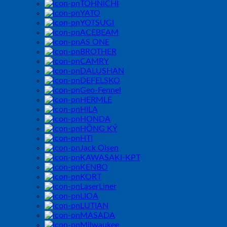
TOHNICHI
YATO
YOTSUGI
ACEBEAM
AS ONE
BROTHER
CAMRY
DALUSHAN
DEFELSKO
Geo-Fennel
HERMLE
HILA
HONDA
HỒNG KÝ
HTI
Jack Olsen
KAWASAKI-KPT
KENBO
KORT
LaserLiner
LIOA
LUTIAN
MASADA
Milwaukee