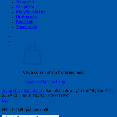
Trang chủ
Sản phẩm
Khuyến mãi Hot
Hướng dẫn
Bảo hành
Thanh toán
Chưa có sản phẩm trong giỏ hàng.
Quay trở lại cửa hàng
Trang chủ
/
Sản phẩm
/
Sản phẩm được gắn thẻ “Bộ Lục Giác
Sao 9 Chi Tiết KINGTONY 20419PR”
Lọc
Hiển thị kết quả duy nhất