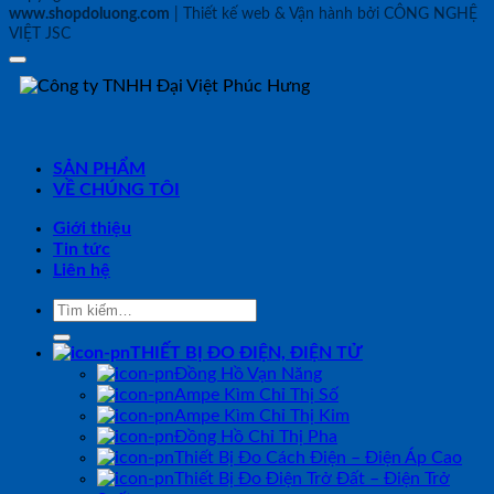
www.shopdoluong.com
| Thiết kế web & Vận hành bởi CÔNG NGHỆ
VIỆT JSC
SẢN PHẨM
VỀ CHÚNG TÔI
Giới thiệu
Tin tức
Liên hệ
Tìm
kiếm:
THIẾT BỊ ĐO ĐIỆN, ĐIỆN TỬ
Đồng Hồ Vạn Năng
Ampe Kìm Chỉ Thị Số
Ampe Kìm Chỉ Thị Kim
Đồng Hồ Chỉ Thị Pha
Thiết Bị Đo Cách Điện – Điện Áp Cao
Thiết Bị Đo Điện Trở Đất – Điện Trở