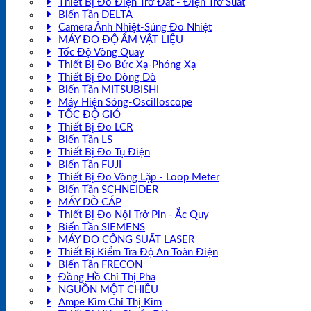
Thiết Bị Đo Điện Trở Đất - Điện Trở Suất
Biến Tần DELTA
Camera Ảnh Nhiệt-Súng Đo Nhiệt
MÁY ĐO ĐỘ ẨM VẬT LIỆU
Tốc Độ Vòng Quay
Thiết Bị Đo Bức Xạ-Phóng Xạ
Thiết Bị Đo Dòng Dò
Biến Tần MITSUBISHI
Máy Hiện Sóng-Oscilloscope
TỐC ĐỘ GIÓ
Thiết Bị Đo LCR
Biến Tần LS
Thiết Bị Đo Tụ Điện
Biến Tần FUJI
Thiết Bị Đo Vòng Lặp - Loop Meter
Biến Tần SCHNEIDER
MÁY DÒ CÁP
Thiết Bị Đo Nội Trở Pin - Ắc Quy
Biến Tần SIEMENS
MÁY ĐO CÔNG SUẤT LASER
Thiết Bị Kiểm Tra Độ An Toàn Điện
Biến Tần FRECON
Đồng Hồ Chỉ Thị Pha
NGUỒN MỘT CHIỀU
Ampe Kìm Chỉ Thị Kim