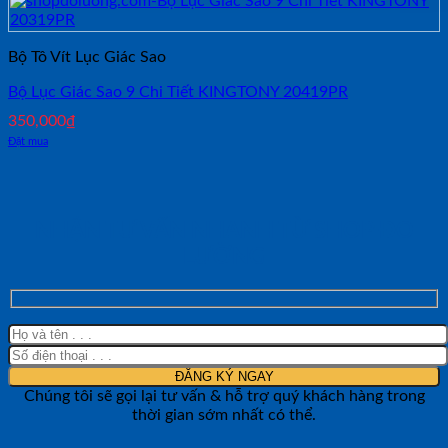
Bộ Tô Vít Lục Giác Sao
Bộ Lục Giác Sao 9 Chi Tiết KINGTONY 20419PR
350,000
₫
Đặt mua
NHẬN TƯ VẤN NHANH TỪ SHOP ĐO
LƯỜNG
Chúng tôi sẽ gọi lại tư vấn & hỗ trợ quý khách hàng trong
thời gian sớm nhất có thể.