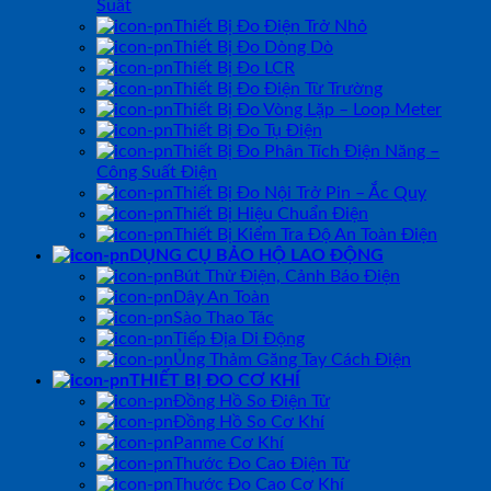
Suất
Thiết Bị Đo Điện Trở Nhỏ
Thiết Bị Đo Dòng Dò
Thiết Bị Đo LCR
Thiết Bị Đo Điện Từ Trường
Thiết Bị Đo Vòng Lặp – Loop Meter
Thiết Bị Đo Tụ Điện
Thiết Bị Đo Phân Tích Điện Năng –
Công Suất Điện
Thiết Bị Đo Nội Trở Pin – Ắc Quy
Thiết Bị Hiệu Chuẩn Điện
Thiết Bị Kiểm Tra Độ An Toàn Điện
DỤNG CỤ BẢO HỘ LAO ĐỘNG
Bút Thử Điện, Cảnh Báo Điện
Dây An Toàn
Sào Thao Tác
Tiếp Địa Di Động
Ủng Thảm Găng Tay Cách Điện
THIẾT BỊ ĐO CƠ KHÍ
Đồng Hồ So Điện Tử
Đồng Hồ So Cơ Khí
Panme Cơ Khí
Thước Đo Cao Điện Tử
Thước Đo Cao Cơ Khí