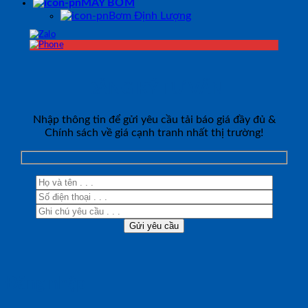
MÁY BƠM
Bơm Định Lượng
ĐĂNG KÝ TƯ VẤN
Nhập thông tin để gửi yêu cầu tải báo giá đầy đủ &
Chính sách về giá cạnh tranh nhất thị trường!
Đăng nhập