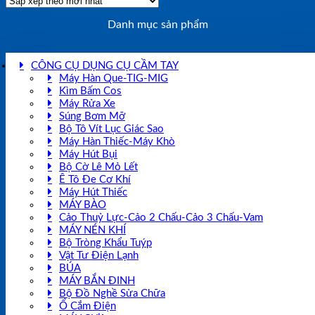
Danh mục sản phẩm
CÔNG CỤ DỤNG CỤ CẦM TAY
Máy Hàn Que-TIG-MIG
Kìm Bấm Cos
Máy Rửa Xe
Súng Bơm Mỡ
Bộ Tô Vít Lục Giác Sao
Máy Hàn Thiếc-Máy Khò
Máy Hút Bụi
Bộ Cờ Lê Mỏ Lết
Ê Tô Đe Cơ Khí
Máy Hút Thiếc
MÁY BÀO
Cảo Thuỷ Lực-Cảo 2 Chấu-Cảo 3 Chấu-Vam
MÁY NÉN KHÍ
Bộ Tròng Khẩu Tuýp
Vật Tư Điện Lạnh
BÚA
MÁY BẮN ĐINH
Bộ Đồ Nghề Sửa Chữa
Ổ Cắm Điện