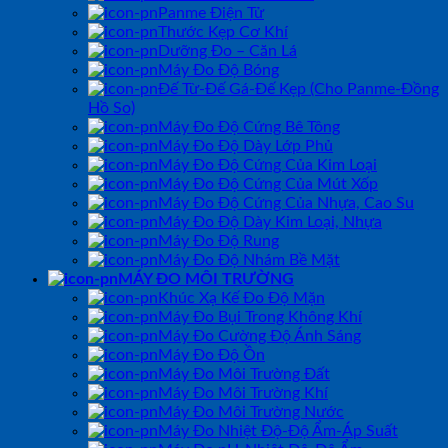
Panme Điện Tử
Thước Kẹp Cơ Khí
Dưỡng Đo – Căn Lá
Máy Đo Độ Bóng
Đế Từ-Đế Gá-Đế Kẹp (Cho Panme-Đồng
Hồ So)
Máy Đo Độ Cứng Bê Tông
Máy Đo Độ Dày Lớp Phủ
Máy Đo Độ Cứng Của Kim Loại
Máy Đo Độ Cứng Của Mút Xốp
Máy Đo Độ Cứng Của Nhựa, Cao Su
Máy Đo Độ Dày Kim Loại, Nhựa
Máy Đo Độ Rung
Máy Đo Độ Nhám Bề Mặt
MÁY ĐO MÔI TRƯỜNG
Khúc Xạ Kế Đo Độ Mặn
Máy Đo Bụi Trong Không Khí
Máy Đo Cường Độ Ánh Sáng
Máy Đo Độ Ồn
Máy Đo Môi Trường Đất
Máy Đo Môi Trường Khí
Máy Đo Môi Trường Nước
Máy Đo Nhiệt Độ-Độ Ẩm-Áp Suất