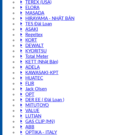
TEREX (USA)
ELORA
MASADA
HIRAYAMA - NHẬT BẢN
TES Đài Loan
ASAKI
Regeltex
KORT
DEWALT
KYORITSU
Total Meter
KETT (Nhật Bản)
ADELA
KAWASAKI-KPT
HUATEC
FLIR
Jack Olsen
OPT
DER EE ( Đài Loan )
MITUTOYO
VALUE
LUTIAN
GAS CLIP (Mỹ)
ABB
OPTIKA - ITALY