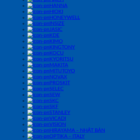
HANNA
HIOKI
HONEYWELL
INSIZE
JASIC
KDE
KIMO
KINGTONY
KOCU
KYORITSU
MAKITA
MITUTOYO
NOVAX
PROSKIT
SELEC
SEW
SKC
SKF
STANLEY
VICADI
VISION
HIRAYAMA – NHẬT BẢN
OPTIKA – ITALY