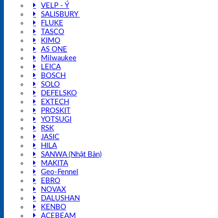
VELP - Ý
SALISBURY
FLUKE
TASCO
KIMO
AS ONE
Milwaukee
LEICA
BOSCH
SOLO
DEFELSKO
EXTECH
PROSKIT
YOTSUGI
RSK
JASIC
HILA
SANWA (Nhật Bản)
MAKITA
Geo-Fennel
EBRO
NOVAX
DALUSHAN
KENBO
ACEBEAM