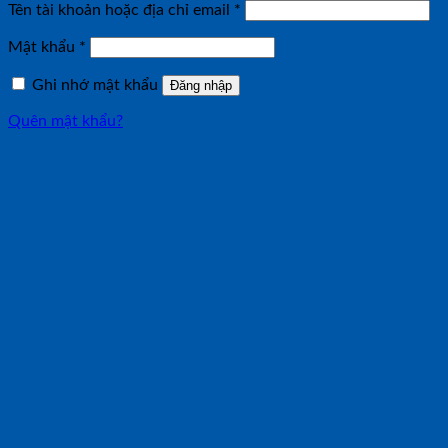
Bắt
Tên tài khoản hoặc địa chỉ email
*
buộc
Bắt
Mật khẩu
*
buộc
Ghi nhớ mật khẩu
Đăng nhập
Quên mật khẩu?