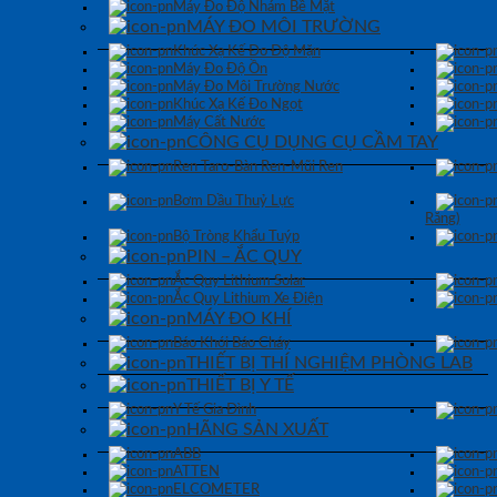
Máy Đo Độ Nhám Bề Mặt
MÁY ĐO MÔI TRƯỜNG
Khúc Xạ Kế Đo Độ Mặn
Máy Đo Độ Ồn
Máy Đo Môi Trường Nước
Khúc Xạ Kế Đo Ngọt
Máy Cất Nước
CÔNG CỤ DỤNG CỤ CẦM TAY
Ren Taro-Bàn Ren-Mũi Ren
Bơm Dầu Thuỷ Lực
Răng)
Bộ Tròng Khẩu Tuýp
PIN – ẮC QUY
Ắc Quy Lithium Solar
Ắc Quy Lithium Xe Điện
MÁY ĐO KHÍ
Báo Khói Báo Cháy
THIẾT BỊ THÍ NGHIỆM PHÒNG LAB
THIẾT BỊ Y TẾ
Y Tế Gia Đình
HÃNG SẢN XUẤT
ABB
ATTEN
ELCOMETER