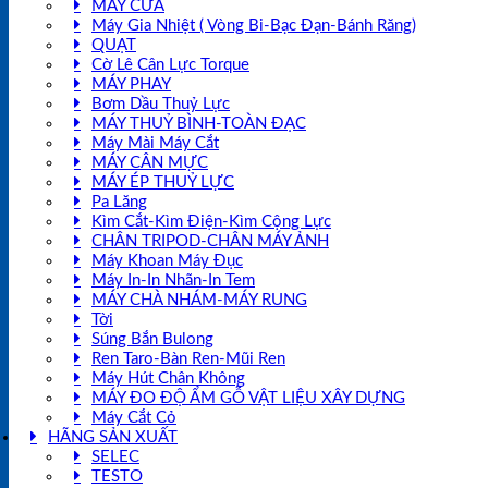
MÁY CƯA
Máy Gia Nhiệt ( Vòng Bi-Bạc Đạn-Bánh Răng)
QUẠT
Cờ Lê Cân Lực Torque
MÁY PHAY
Bơm Dầu Thuỷ Lực
MÁY THUỶ BÌNH-TOÀN ĐẠC
Máy Mài Máy Cắt
MÁY CÂN MỰC
MÁY ÉP THUỶ LỰC
Pa Lăng
Kìm Cắt-Kìm Điện-Kìm Cộng Lực
CHÂN TRIPOD-CHÂN MÁY ẢNH
Máy Khoan Máy Đục
Máy In-In Nhãn-In Tem
MÁY CHÀ NHÁM-MÁY RUNG
Tời
Súng Bắn Bulong
Ren Taro-Bàn Ren-Mũi Ren
Máy Hút Chân Không
MÁY ĐO ĐỘ ẨM GỖ VẬT LIỆU XÂY DỰNG
Máy Cắt Cỏ
HÃNG SẢN XUẤT
SELEC
TESTO