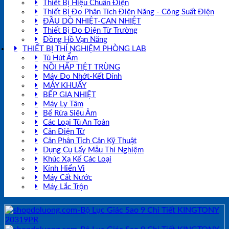
Thiết Bị Hiệu Chuẩn Điện
Thiết Bị Đo Phân Tích Điện Năng - Công Suất Điện
ĐẦU DÒ NHIỆT-CAN NHIỆT
Thiết Bị Đo Điện Từ Trường
Đồng Hồ Vạn Năng
THIẾT BỊ THÍ NGHIỆM PHÒNG LAB
Tủ Hút Ẩm
NỒI HẤP TIỆT TRÙNG
Máy Đo Nhớt-Kết Dính
MÁY KHUẤY
BẾP GIA NHIỆT
Máy Ly Tâm
Bể Rửa Siêu Âm
Các Loại Tủ An Toàn
Cân Điện Tử
Cân Phân Tích Cân Kỹ Thuật
Dụng Cụ Lấy Mẫu Thí Nghiệm
Khúc Xạ Kế Các Loại
Kính Hiển Vi
Máy Cất Nước
Máy Lắc Trộn