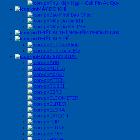
Phụ Kiện Nạp – Cell Pin Ắc Quy
MÁY ĐO KHÍ
Báo Khói Báo Cháy
Máy Đo Đa Khí
Máy Đo Khí Đơn
THIẾT BỊ THÍ NGHIỆM PHÒNG LAB
THIẾT BỊ Y TẾ
Y Tế Gia Đình
Y Tế Thẩm Mỹ
HÃNG SẢN XUẤT
ABB
ADELA
ASAKI
ATTEN
BOSCH
EBRO
ELCOMETER
ELITECH
ELORA
EXTECH
FLIR
FLUKE
FUJIE
HACH