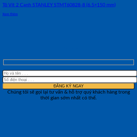
Tô Vít 2 Cạnh STANLEY STMT60828-8 (6.5×150 mm)
Xem thêm
NHẬN TƯ VẤN NHANH TỪ SHOP ĐO
LƯỜNG
Chúng tôi sẽ gọi lại tư vấn & hỗ trợ quý khách hàng trong
thời gian sớm nhất có thể.