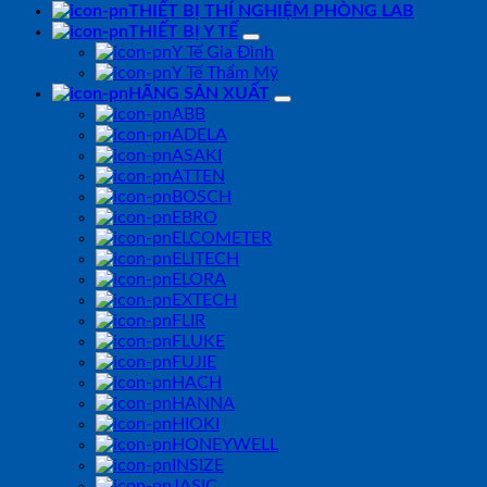
THIẾT BỊ THÍ NGHIỆM PHÒNG LAB
THIẾT BỊ Y TẾ
Y Tế Gia Đình
Y Tế Thẩm Mỹ
HÃNG SẢN XUẤT
ABB
ADELA
ASAKI
ATTEN
BOSCH
EBRO
ELCOMETER
ELITECH
ELORA
EXTECH
FLIR
FLUKE
FUJIE
HACH
HANNA
HIOKI
HONEYWELL
INSIZE
JASIC