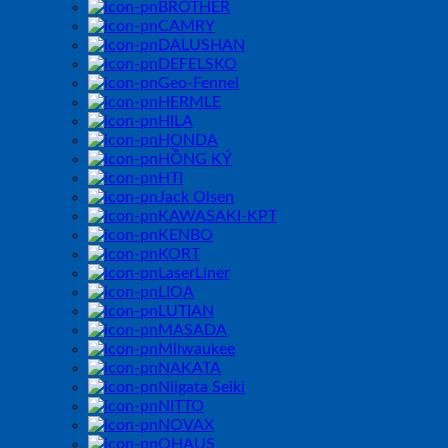
BROTHER
CAMRY
DALUSHAN
DEFELSKO
Geo-Fennel
HERMLE
HILA
HONDA
HỒNG KÝ
HTI
Jack Olsen
KAWASAKI-KPT
KENBO
KORT
LaserLiner
LIOA
LUTIAN
MASADA
Milwaukee
NAKATA
Niigata Seiki
NITTO
NOVAX
OHAUS