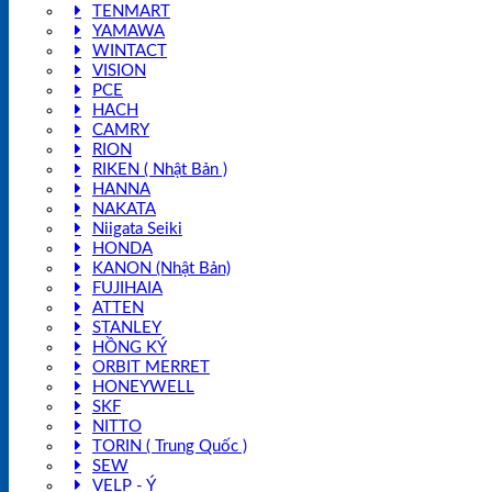
TENMART
YAMAWA
WINTACT
VISION
PCE
HACH
CAMRY
RION
RIKEN ( Nhật Bản )
HANNA
NAKATA
Niigata Seiki
HONDA
KANON (Nhật Bản)
FUJIHAIA
ATTEN
STANLEY
HỒNG KÝ
ORBIT MERRET
HONEYWELL
SKF
NITTO
TORIN ( Trung Quốc )
SEW
VELP - Ý