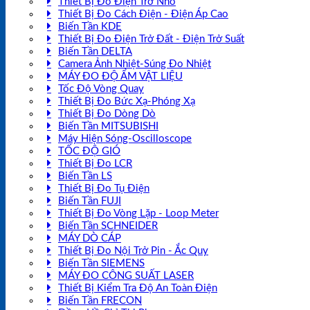
Thiết Bị Đo Điện Trở Nhỏ
Thiết Bị Đo Cách Điện - Điện Áp Cao
Biến Tần KDE
Thiết Bị Đo Điện Trở Đất - Điện Trở Suất
Biến Tần DELTA
Camera Ảnh Nhiệt-Súng Đo Nhiệt
MÁY ĐO ĐỘ ẨM VẬT LIỆU
Tốc Độ Vòng Quay
Thiết Bị Đo Bức Xạ-Phóng Xạ
Thiết Bị Đo Dòng Dò
Biến Tần MITSUBISHI
Máy Hiện Sóng-Oscilloscope
TỐC ĐỘ GIÓ
Thiết Bị Đo LCR
Biến Tần LS
Thiết Bị Đo Tụ Điện
Biến Tần FUJI
Thiết Bị Đo Vòng Lặp - Loop Meter
Biến Tần SCHNEIDER
MÁY DÒ CÁP
Thiết Bị Đo Nội Trở Pin - Ắc Quy
Biến Tần SIEMENS
MÁY ĐO CÔNG SUẤT LASER
Thiết Bị Kiểm Tra Độ An Toàn Điện
Biến Tần FRECON