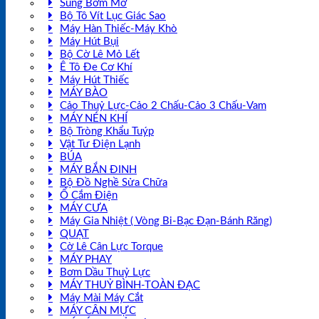
Súng Bơm Mỡ
Bộ Tô Vít Lục Giác Sao
Máy Hàn Thiếc-Máy Khò
Máy Hút Bụi
Bộ Cờ Lê Mỏ Lết
Ê Tô Đe Cơ Khí
Máy Hút Thiếc
MÁY BÀO
Cảo Thuỷ Lực-Cảo 2 Chấu-Cảo 3 Chấu-Vam
MÁY NÉN KHÍ
Bộ Tròng Khẩu Tuýp
Vật Tư Điện Lạnh
BÚA
MÁY BẮN ĐINH
Bộ Đồ Nghề Sửa Chữa
Ổ Cắm Điện
MÁY CƯA
Máy Gia Nhiệt ( Vòng Bi-Bạc Đạn-Bánh Răng)
QUẠT
Cờ Lê Cân Lực Torque
MÁY PHAY
Bơm Dầu Thuỷ Lực
MÁY THUỶ BÌNH-TOÀN ĐẠC
Máy Mài Máy Cắt
MÁY CÂN MỰC