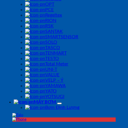
OPT
PCE
Regeltex
RION
RSK
SANTAK
SMARTSENSOR
SOLO
TASCO
TENMART
TESTO
Total Meter
UNI-T
VALUE
VELP – Ý
YAMAWA
YATO
YOTSUGI
MÁY BƠM
Bơm Định Lượng