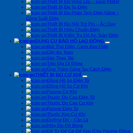
Thiết Bị Đo Vòng Lặp – Loop Meter
Thiết Bị Đo Tụ Điện
Thiết Bị Đo Phân Tích Điện Năng –
Công Suất Điện
Thiết Bị Đo Nội Trở Pin – Ắc Quy
Thiết Bị Hiệu Chuẩn Điện
Thiết Bị Kiểm Tra Độ An Toàn Điện
DỤNG CỤ BẢO HỘ LAO ĐỘNG
Bút Thử Điện, Cảnh Báo Điện
Dây An Toàn
Sào Thao Tác
Tiếp Địa Di Động
Ủng Thảm Găng Tay Cách Điện
THIẾT BỊ ĐO CƠ KHÍ
Đồng Hồ So Điện Tử
Đồng Hồ So Cơ Khí
Panme Cơ Khí
Thước Đo Cao Điện Tử
Thước Đo Cao Cơ Khí
Panme Điện Tử
Thước Kẹp Cơ Khí
Dưỡng Đo – Căn Lá
Máy Đo Độ Bóng
Đế Từ-Đế Gá-Đế Kẹp (Cho Panme-Đồng