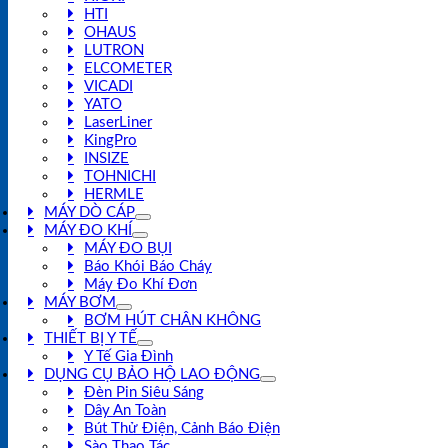
HTI
OHAUS
LUTRON
ELCOMETER
VICADI
YATO
LaserLiner
KingPro
INSIZE
TOHNICHI
HERMLE
MÁY DÒ CÁP
MÁY ĐO KHÍ
MÁY ĐO BỤI
Báo Khói Báo Cháy
Máy Đo Khí Đơn
MÁY BƠM
BƠM HÚT CHÂN KHÔNG
THIẾT BỊ Y TẾ
Y Tế Gia Đình
DỤNG CỤ BẢO HỘ LAO ĐỘNG
Đèn Pin Siêu Sáng
Dây An Toàn
Bút Thử Điện, Cảnh Báo Điện
Sào Thao Tác