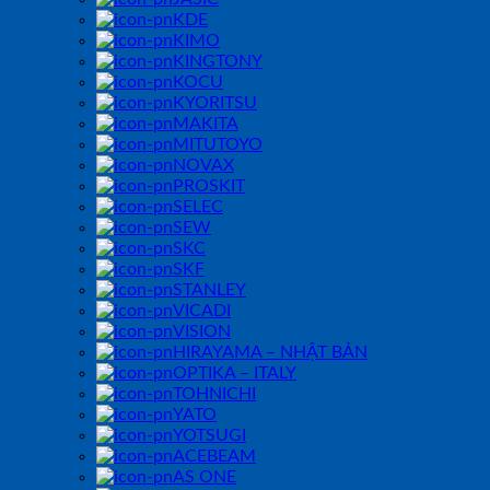
KDE
KIMO
KINGTONY
KOCU
KYORITSU
MAKITA
MITUTOYO
NOVAX
PROSKIT
SELEC
SEW
SKC
SKF
STANLEY
VICADI
VISION
HIRAYAMA – NHẬT BẢN
OPTIKA – ITALY
TOHNICHI
YATO
YOTSUGI
ACEBEAM
AS ONE