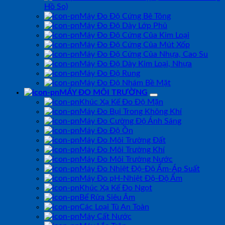
Hồ So)
Máy Đo Độ Cứng Bê Tông
Máy Đo Độ Dày Lớp Phủ
Máy Đo Độ Cứng Của Kim Loại
Máy Đo Độ Cứng Của Mút Xốp
Máy Đo Độ Cứng Của Nhựa, Cao Su
Máy Đo Độ Dày Kim Loại, Nhựa
Máy Đo Độ Rung
Máy Đo Độ Nhám Bề Mặt
MÁY ĐO MÔI TRƯỜNG
Khúc Xạ Kế Đo Độ Mặn
Máy Đo Bụi Trong Không Khí
Máy Đo Cường Độ Ánh Sáng
Máy Đo Độ Ồn
Máy Đo Môi Trường Đất
Máy Đo Môi Trường Khí
Máy Đo Môi Trường Nước
Máy Đo Nhiệt Độ-Độ Ẩm-Áp Suất
Máy Đo pH-Nhiệt Độ-Độ Ẩm
Khúc Xạ Kế Đo Ngọt
Bể Rửa Siêu Âm
Các Loại Tủ An Toàn
Máy Cất Nước