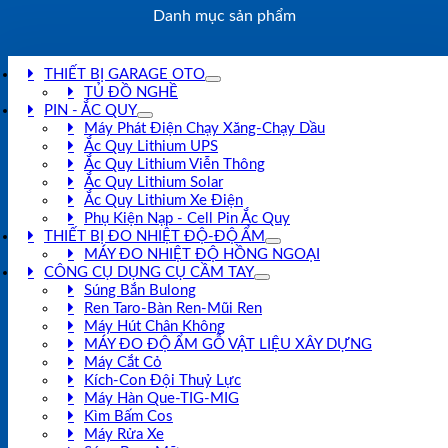
Danh mục sản phẩm
THIẾT BỊ GARAGE OTO
TỦ ĐỒ NGHỀ
PIN - ẮC QUY
Máy Phát Điện Chạy Xăng-Chạy Dầu
Ắc Quy Lithium UPS
Ắc Quy Lithium Viễn Thông
Ắc Quy Lithium Solar
Ắc Quy Lithium Xe Điện
Phụ Kiện Nạp - Cell Pin Ắc Quy
THIẾT BỊ ĐO NHIỆT ĐỘ-ĐỘ ẨM
MÁY ĐO NHIỆT ĐỘ HỒNG NGOẠI
CÔNG CỤ DỤNG CỤ CẦM TAY
Súng Bắn Bulong
Ren Taro-Bàn Ren-Mũi Ren
Máy Hút Chân Không
MÁY ĐO ĐỘ ẨM GỖ VẬT LIỆU XÂY DỰNG
Máy Cắt Cỏ
Kích-Con Đội Thuỷ Lực
Máy Hàn Que-TIG-MIG
Kìm Bấm Cos
Máy Rửa Xe