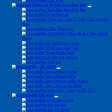
Máy Lắc Trộn
CÔNG CỤ DỤNG CỤ CẦM TAY
Ren Taro-Bàn Ren-Mũi Ren
Bộ Cờ Lê Mỏ Lết
Cảo Thuỷ Lực-Cảo 2 Chấu-Cảo 3 Chấu-
Vam
Bơm Dầu Thuỷ Lực
Máy Gia Nhiệt ( Vòng Bi-Bạc Đạn-Bánh
Răng)
Bộ Đồ Nghề Sửa Chữa
Bộ Tô Vít Lục Giác Sao
Bộ Tròng Khẩu Tuýp
Cờ Lê Cân Lực Torque
Máy Cắt Cỏ
PIN – ẮC QUY
Ắc Quy Lithium Solar
Ắc Quy Lithium UPS
Ắc Quy Lithium Viễn Thông
Ắc Quy Lithium Xe Điện
Phụ Kiện Nạp – Cell Pin Ắc Quy
MÁY ĐO KHÍ
Báo Khói Báo Cháy
Máy Đo Đa Khí
Máy Đo Khí Đơn