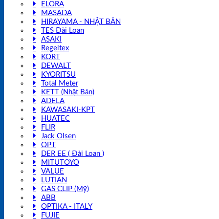
ELORA
MASADA
HIRAYAMA - NHẬT BẢN
TES Đài Loan
ASAKI
Regeltex
KORT
DEWALT
KYORITSU
Total Meter
KETT (Nhật Bản)
ADELA
KAWASAKI-KPT
HUATEC
FLIR
Jack Olsen
OPT
DER EE ( Đài Loan )
MITUTOYO
VALUE
LUTIAN
GAS CLIP (Mỹ)
ABB
OPTIKA - ITALY
FUJIE