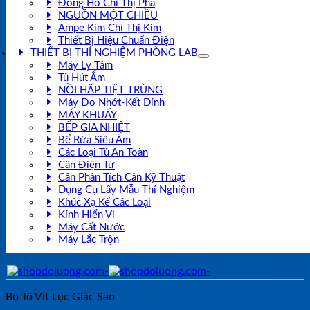
Đồng Hồ Chỉ Thị Pha
NGUỒN MỘT CHIỀU
Ampe Kìm Chỉ Thị Kim
Thiết Bị Hiệu Chuẩn Điện
THIẾT BỊ THÍ NGHIỆM PHÒNG LAB
Máy Ly Tâm
Tủ Hút Ẩm
NỒI HẤP TIỆT TRÙNG
Máy Đo Nhớt-Kết Dính
MÁY KHUẤY
BẾP GIA NHIỆT
Bể Rửa Siêu Âm
Các Loại Tủ An Toàn
Cân Điện Tử
Cân Phân Tích Cân Kỹ Thuật
Dụng Cụ Lấy Mẫu Thí Nghiệm
Khúc Xạ Kế Các Loại
Kính Hiển Vi
Máy Cất Nước
Máy Lắc Trộn
Bộ Tô Vít Lục Giác Sao