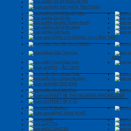
Máy Đo Độ Nhám Bề Mặt
MÁY ĐO MÔI TRƯỜNG
Khúc Xạ Kế Đo Độ Mặn
Máy Đo Độ Ồn
Máy Đo Môi Trường Nước
Khúc Xạ Kế Đo Ngọt
Máy Cất Nước
CÔNG CỤ DỤNG CỤ CẦM TAY
Ren Taro-Bàn Ren-Mũi Ren
Bơm Dầu Thuỷ Lực
Răng)
Bộ Tròng Khẩu Tuýp
PIN – ẮC QUY
Ắc Quy Lithium Solar
Ắc Quy Lithium Xe Điện
MÁY ĐO KHÍ
Báo Khói Báo Cháy
THIẾT BỊ THÍ NGHIỆM PHÒNG LAB
THIẾT BỊ Y TẾ
Y Tế Gia Đình
HÃNG SẢN XUẤT
ABB
ATTEN
ELCOMETER