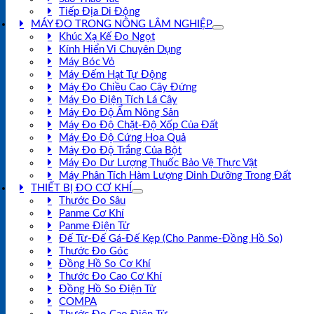
Tiếp Địa Di Động
MÁY ĐO TRONG NÔNG LÂM NGHIỆP
Khúc Xạ Kế Đo Ngọt
Kính Hiển Vi Chuyên Dụng
Máy Bóc Vỏ
Máy Đếm Hạt Tự Động
Máy Đo Chiều Cao Cây Đứng
Máy Đo Điện Tích Lá Cây
Máy Đo Độ Ẩm Nông Sản
Máy Đo Độ Chặt-Độ Xốp Của Đất
Máy Đo Độ Cứng Hoa Quả
Máy Đo Độ Trắng Của Bột
Máy Đo Dư Lượng Thuốc Bảo Vệ Thực Vật
Máy Phân Tích Hàm Lượng Dinh Dưỡng Trong Đất
THIẾT BỊ ĐO CƠ KHÍ
Thước Đo Sâu
Panme Cơ Khí
Panme Điện Tử
Đế Từ-Đế Gá-Đế Kẹp (Cho Panme-Đồng Hồ So)
Thước Đo Góc
Đồng Hồ So Cơ Khí
Thước Đo Cao Cơ Khí
Đồng Hồ So Điện Tử
COMPA