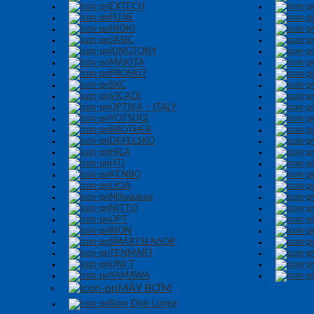
EXTECH
FUJIE
HIOKI
JASIC
KINGTONY
MAKITA
PROSKIT
SKC
VICADI
OPTIKA – ITALY
YOTSUGI
BROTHER
DEFELSKO
HILA
HTI
KENBO
LIOA
Milwaukee
NITTO
OPT
RION
SMARTSENSOR
TENMART
UNI-T
YAMAWA
MÁY BƠM
Bơm Định Lượng