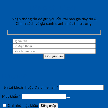
ĐĂNG KÝ TƯ VẤN
Nhập thông tin để gửi yêu cầu tải báo giá đầy đủ &
Chính sách về giá cạnh tranh nhất thị trường!
Đăng nhập
Bắt
Tên tài khoản hoặc địa chỉ email
*
buộc
Bắt
Mật khẩu
*
buộc
Ghi nhớ mật khẩu
Đăng nhập