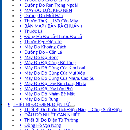
Thước Đo Cao Điện Tử
Dưỡng Đo Ren Trong Ngoài
MÁY ĐO LỰC KÉO NÉN
Dưỡng Đo Mối Hàn
Thước Thuỷ- Li Vô Cân Máy
BÀN MAP ( BÀN RÀ CHUẨN )
Thước Lá
Đồng Hồ Đo Lỗ-Thước Đo Lỗ
Thước Kẹp Điện Tử
Máy Đo Khoảng Cách
Dưỡng Đo - Căn Lá
Máy Đo Độ Bóng
Máy Đo Độ Cứng Bê Tông
Máy Đo Độ Cứng Của Kim Loại
Máy Đo Độ Cứng Của Mút Xốp
Máy Đo Độ Cứng Của Nhựa, Cao Su
Máy Đo Độ Dày Kim Loại, Nhựa
Máy Đo Độ Dày Lớp Phủ
Máy Đo Độ Nhám Bề Mặt
Máy Đo Độ Rung
THIẾT BỊ ĐO ĐIỆN, ĐIỆN TỬ
Thiết Bị Đo Phân Tích Điện Năng - Công Suất Điện
ĐẦU DÒ NHIỆT-CAN NHIỆT
Thiết Bị Đo Điện Từ Trường
Đồng Hồ Vạn Năng