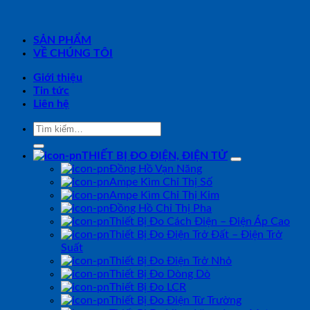
SẢN PHẨM
VỀ CHÚNG TÔI
Giới thiệu
Tin tức
Liên hệ
Tìm
kiếm:
THIẾT BỊ ĐO ĐIỆN, ĐIỆN TỬ
Đồng Hồ Vạn Năng
Ampe Kìm Chỉ Thị Số
Ampe Kìm Chỉ Thị Kim
Đồng Hồ Chỉ Thị Pha
Thiết Bị Đo Cách Điện – Điện Áp Cao
Thiết Bị Đo Điện Trở Đất – Điện Trở
Suất
Thiết Bị Đo Điện Trở Nhỏ
Thiết Bị Đo Dòng Dò
Thiết Bị Đo LCR
Thiết Bị Đo Điện Từ Trường