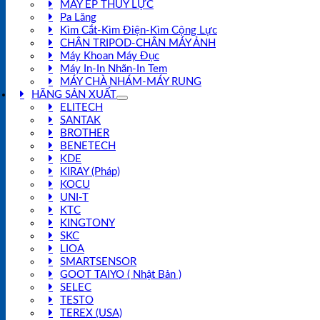
MÁY ÉP THUỶ LỰC
Pa Lăng
Kìm Cắt-Kìm Điện-Kìm Cộng Lực
CHÂN TRIPOD-CHÂN MÁY ẢNH
Máy Khoan Máy Đục
Máy In-In Nhãn-In Tem
MÁY CHÀ NHÁM-MÁY RUNG
HÃNG SẢN XUẤT
ELITECH
SANTAK
BROTHER
BENETECH
KDE
KIRAY (Pháp)
KOCU
UNI-T
KTC
KINGTONY
SKC
LIOA
SMARTSENSOR
GOOT TAIYO ( Nhật Bản )
SELEC
TESTO
TEREX (USA)