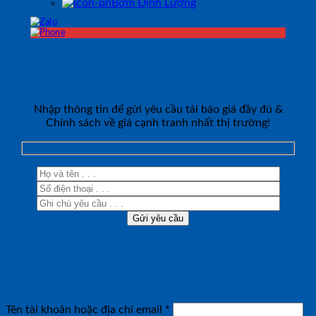
Bơm Định Lượng
ĐĂNG KÝ TƯ VẤN
Nhập thông tin để gửi yêu cầu tải báo giá đầy đủ &
Chính sách về giá cạnh tranh nhất thị trường!
Đăng nhập
Bắt
Tên tài khoản hoặc địa chỉ email
*