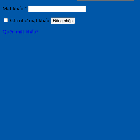
buộc
Bắt
Mật khẩu
*
buộc
Ghi nhớ mật khẩu
Đăng nhập
Quên mật khẩu?