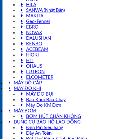
HILA
SANWA (Nhật Bản)
MAKITA
Geo-Fennel
EBRO
NOVAX
DALUSHAN
KENBO
ACEBEAM
HIOKI
HTI
OHAUS
LUTRON
ELCOMETER
MÁY DÒ CÁP
MÁY ĐO KHÍ
MÁY ĐO BỤI
Báo Khói Báo Cháy
Máy Đo Khí Đơn
MÁY BƠM
BƠM HÚT CHÂN KHÔNG
DỤNG CỤ BẢO HỘ LAO ĐỘNG
Đèn Pin Siêu Sáng
Dây An Toàn
Bút Thử Điện, Cảnh Báo Điện