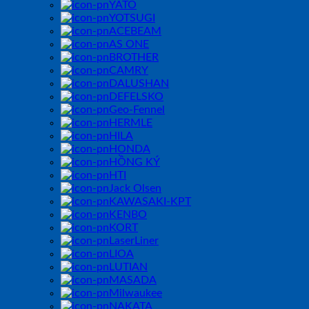
YATO
YOTSUGI
ACEBEAM
AS ONE
BROTHER
CAMRY
DALUSHAN
DEFELSKO
Geo-Fennel
HERMLE
HILA
HONDA
HỒNG KÝ
HTI
Jack Olsen
KAWASAKI-KPT
KENBO
KORT
LaserLiner
LIOA
LUTIAN
MASADA
Milwaukee
NAKATA