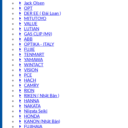
Jack Olsen
OPT
DER EE ( Đài Loan )
MITUTOYO
VALUE
LUTIAN
GAS CLIP (Mỹ)
ABB
OPTIKA - ITALY
FUJIE
TENMART
YAMAWA
WINTACT
VISION
PCE
HACH
CAMRY
RION
RIKEN ( Nhật Bản )
HANNA
NAKATA
Niigata Seiki
HONDA
KANON (Nhật Bản)
FUJIHAIA