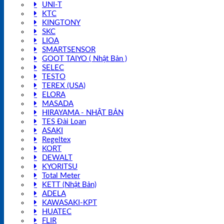
UNI-T
KTC
KINGTONY
SKC
LIOA
SMARTSENSOR
GOOT TAIYO ( Nhật Bản )
SELEC
TESTO
TEREX (USA)
ELORA
MASADA
HIRAYAMA - NHẬT BẢN
TES Đài Loan
ASAKI
Regeltex
KORT
DEWALT
KYORITSU
Total Meter
KETT (Nhật Bản)
ADELA
KAWASAKI-KPT
HUATEC
FLIR