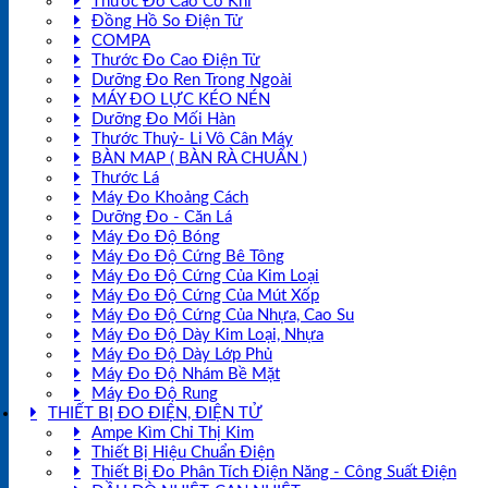
Thước Đo Cao Cơ Khí
Đồng Hồ So Điện Tử
COMPA
Thước Đo Cao Điện Tử
Dưỡng Đo Ren Trong Ngoài
MÁY ĐO LỰC KÉO NÉN
Dưỡng Đo Mối Hàn
Thước Thuỷ- Li Vô Cân Máy
BÀN MAP ( BÀN RÀ CHUẨN )
Thước Lá
Máy Đo Khoảng Cách
Dưỡng Đo - Căn Lá
Máy Đo Độ Bóng
Máy Đo Độ Cứng Bê Tông
Máy Đo Độ Cứng Của Kim Loại
Máy Đo Độ Cứng Của Mút Xốp
Máy Đo Độ Cứng Của Nhựa, Cao Su
Máy Đo Độ Dày Kim Loại, Nhựa
Máy Đo Độ Dày Lớp Phủ
Máy Đo Độ Nhám Bề Mặt
Máy Đo Độ Rung
THIẾT BỊ ĐO ĐIỆN, ĐIỆN TỬ
Ampe Kìm Chỉ Thị Kim
Thiết Bị Hiệu Chuẩn Điện
Thiết Bị Đo Phân Tích Điện Năng - Công Suất Điện