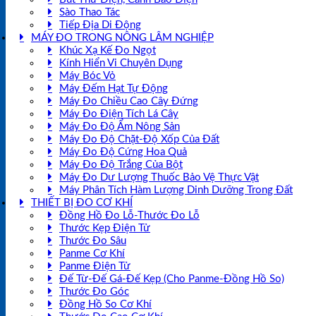
Sào Thao Tác
Tiếp Địa Di Động
MÁY ĐO TRONG NÔNG LÂM NGHIỆP
Khúc Xạ Kế Đo Ngọt
Kính Hiển Vi Chuyên Dụng
Máy Bóc Vỏ
Máy Đếm Hạt Tự Động
Máy Đo Chiều Cao Cây Đứng
Máy Đo Điện Tích Lá Cây
Máy Đo Độ Ẩm Nông Sản
Máy Đo Độ Chặt-Độ Xốp Của Đất
Máy Đo Độ Cứng Hoa Quả
Máy Đo Độ Trắng Của Bột
Máy Đo Dư Lượng Thuốc Bảo Vệ Thực Vật
Máy Phân Tích Hàm Lượng Dinh Dưỡng Trong Đất
THIẾT BỊ ĐO CƠ KHÍ
Đồng Hồ Đo Lỗ-Thước Đo Lỗ
Thước Kẹp Điện Tử
Thước Đo Sâu
Panme Cơ Khí
Panme Điện Tử
Đế Từ-Đế Gá-Đế Kẹp (Cho Panme-Đồng Hồ So)
Thước Đo Góc
Đồng Hồ So Cơ Khí