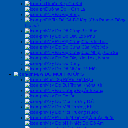
Thước Kẹp Cơ Khí
Dưỡng Đo – Căn Lá
Máy Đo Độ Bóng
Đế Từ-Đế Gá-Đế Kẹp (Cho Panme-Đồng
Hồ So)
Máy Đo Độ Cứng Bê Tông
Máy Đo Độ Dày Lớp Phủ
Máy Đo Độ Cứng Của Kim Loại
Máy Đo Độ Cứng Của Mút Xốp
Máy Đo Độ Cứng Của Nhựa, Cao Su
Máy Đo Độ Dày Kim Loại, Nhựa
Máy Đo Độ Rung
Máy Đo Độ Nhám Bề Mặt
MÁY ĐO MÔI TRƯỜNG
Khúc Xạ Kế Đo Độ Mặn
Máy Đo Bụi Trong Không Khí
Máy Đo Cường Độ Ánh Sáng
Máy Đo Độ Ồn
Máy Đo Môi Trường Đất
Máy Đo Môi Trường Khí
Máy Đo Môi Trường Nước
Máy Đo Nhiệt Độ-Độ Ẩm-Áp Suất
Máy Đo pH-Nhiệt Độ-Độ Ẩm