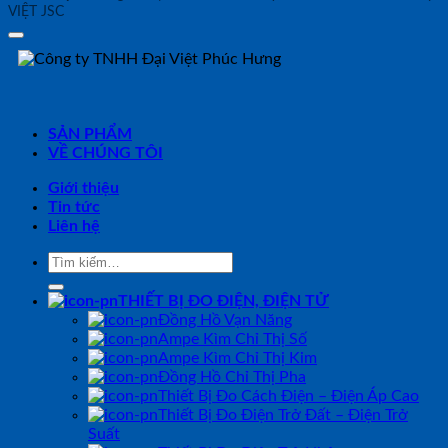
VIỆT JSC
SẢN PHẨM
VỀ CHÚNG TÔI
Giới thiệu
Tin tức
Liên hệ
Tìm
kiếm:
THIẾT BỊ ĐO ĐIỆN, ĐIỆN TỬ
Đồng Hồ Vạn Năng
Ampe Kìm Chỉ Thị Số
Ampe Kìm Chỉ Thị Kim
Đồng Hồ Chỉ Thị Pha
Thiết Bị Đo Cách Điện – Điện Áp Cao
Thiết Bị Đo Điện Trở Đất – Điện Trở
Suất