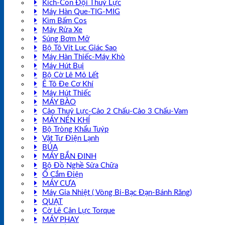
Kích-Con Đội Thuỷ Lực
Máy Hàn Que-TIG-MIG
Kìm Bấm Cos
Máy Rửa Xe
Súng Bơm Mỡ
Bộ Tô Vít Lục Giác Sao
Máy Hàn Thiếc-Máy Khò
Máy Hút Bụi
Bộ Cờ Lê Mỏ Lết
Ê Tô Đe Cơ Khí
Máy Hút Thiếc
MÁY BÀO
Cảo Thuỷ Lực-Cảo 2 Chấu-Cảo 3 Chấu-Vam
MÁY NÉN KHÍ
Bộ Tròng Khẩu Tuýp
Vật Tư Điện Lạnh
BÚA
MÁY BẮN ĐINH
Bộ Đồ Nghề Sửa Chữa
Ổ Cắm Điện
MÁY CƯA
Máy Gia Nhiệt ( Vòng Bi-Bạc Đạn-Bánh Răng)
QUẠT
Cờ Lê Cân Lực Torque
MÁY PHAY