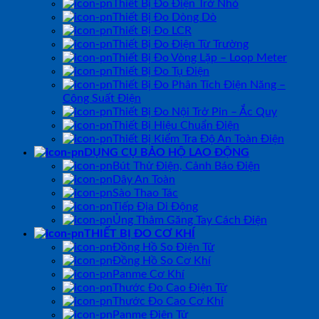
Thiết Bị Đo Điện Trở Nhỏ
Thiết Bị Đo Dòng Dò
Thiết Bị Đo LCR
Thiết Bị Đo Điện Từ Trường
Thiết Bị Đo Vòng Lặp – Loop Meter
Thiết Bị Đo Tụ Điện
Thiết Bị Đo Phân Tích Điện Năng –
Công Suất Điện
Thiết Bị Đo Nội Trở Pin – Ắc Quy
Thiết Bị Hiệu Chuẩn Điện
Thiết Bị Kiểm Tra Độ An Toàn Điện
DỤNG CỤ BẢO HỘ LAO ĐỘNG
Bút Thử Điện, Cảnh Báo Điện
Dây An Toàn
Sào Thao Tác
Tiếp Địa Di Động
Ủng Thảm Găng Tay Cách Điện
THIẾT BỊ ĐO CƠ KHÍ
Đồng Hồ So Điện Tử
Đồng Hồ So Cơ Khí
Panme Cơ Khí
Thước Đo Cao Điện Tử
Thước Đo Cao Cơ Khí
Panme Điện Tử