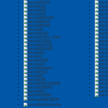
EXTECH
FUJIE
HIOKI
JASIC
KINGTONY
MAKITA
PROSKIT
SKC
VICADI
OPTIKA – ITALY
YOTSUGI
BROTHER
DEFELSKO
HILA
HTI
KENBO
LIOA
Milwaukee
NITTO
OPT
RION
SMARTSENSOR
TENMART
UNI-T
YAMAWA
MÁY BƠM
Bơm Định Lượng