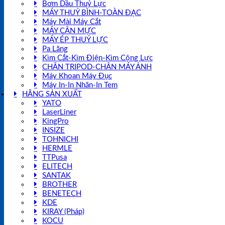
Bơm Dầu Thuỷ Lực
MÁY THUỶ BÌNH-TOÀN ĐẠC
Máy Mài Máy Cắt
MÁY CÂN MỰC
MÁY ÉP THUỶ LỰC
Pa Lăng
Kìm Cắt-Kìm Điện-Kìm Cộng Lực
CHÂN TRIPOD-CHÂN MÁY ẢNH
Máy Khoan Máy Đục
Máy In-In Nhãn-In Tem
HÃNG SẢN XUẤT
YATO
LaserLiner
KingPro
INSIZE
TOHNICHI
HERMLE
TTPusa
ELITECH
SANTAK
BROTHER
BENETECH
KDE
KIRAY (Pháp)
KOCU