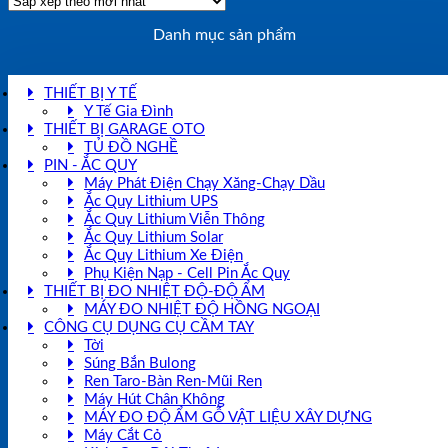
Danh mục sản phẩm
THIẾT BỊ Y TẾ
Y Tế Gia Đình
THIẾT BỊ GARAGE OTO
TỦ ĐỒ NGHỀ
PIN - ẮC QUY
Máy Phát Điện Chạy Xăng-Chạy Dầu
Ắc Quy Lithium UPS
Ắc Quy Lithium Viễn Thông
Ắc Quy Lithium Solar
Ắc Quy Lithium Xe Điện
Phụ Kiện Nạp - Cell Pin Ắc Quy
THIẾT BỊ ĐO NHIỆT ĐỘ-ĐỘ ẨM
MÁY ĐO NHIỆT ĐỘ HỒNG NGOẠI
CÔNG CỤ DỤNG CỤ CẦM TAY
Tời
Súng Bắn Bulong
Ren Taro-Bàn Ren-Mũi Ren
Máy Hút Chân Không
MÁY ĐO ĐỘ ẨM GỖ VẬT LIỆU XÂY DỰNG
Máy Cắt Cỏ