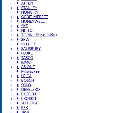
ATTEN
STANLEY
HỒNG KÝ
ORBIT MERRET
HONEYWELL
SKF
NITTO
TORIN ( Trung Quốc )
SEW
VELP - Ý
SALISBURY
FLUKE
TASCO
KIMO
AS ONE
Milwaukee
LEICA
BOSCH
SOLO
DEFELSKO
EXTECH
PROSKIT
YOTSUGI
RSK
JASIC