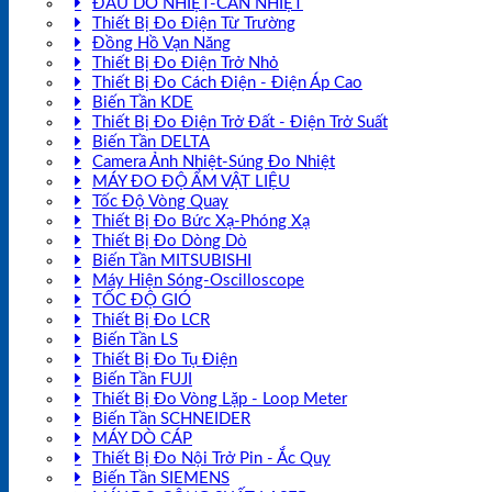
ĐẦU DÒ NHIỆT-CAN NHIỆT
Thiết Bị Đo Điện Từ Trường
Đồng Hồ Vạn Năng
Thiết Bị Đo Điện Trở Nhỏ
Thiết Bị Đo Cách Điện - Điện Áp Cao
Biến Tần KDE
Thiết Bị Đo Điện Trở Đất - Điện Trở Suất
Biến Tần DELTA
Camera Ảnh Nhiệt-Súng Đo Nhiệt
MÁY ĐO ĐỘ ẨM VẬT LIỆU
Tốc Độ Vòng Quay
Thiết Bị Đo Bức Xạ-Phóng Xạ
Thiết Bị Đo Dòng Dò
Biến Tần MITSUBISHI
Máy Hiện Sóng-Oscilloscope
TỐC ĐỘ GIÓ
Thiết Bị Đo LCR
Biến Tần LS
Thiết Bị Đo Tụ Điện
Biến Tần FUJI
Thiết Bị Đo Vòng Lặp - Loop Meter
Biến Tần SCHNEIDER
MÁY DÒ CÁP
Thiết Bị Đo Nội Trở Pin - Ắc Quy
Biến Tần SIEMENS