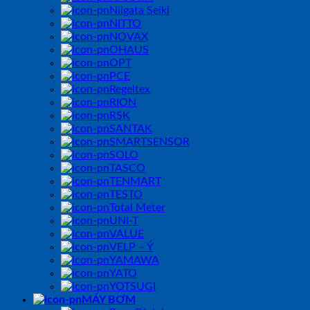
Niigata Seiki
NITTO
NOVAX
OHAUS
OPT
PCE
Regeltex
RION
RSK
SANTAK
SMARTSENSOR
SOLO
TASCO
TENMART
TESTO
Total Meter
UNI-T
VALUE
VELP – Ý
YAMAWA
YATO
YOTSUGI
MÁY BƠM