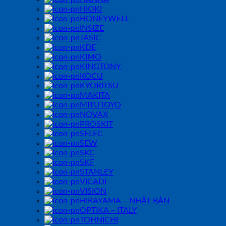
HIOKI
HONEYWELL
INSIZE
JASIC
KDE
KIMO
KINGTONY
KOCU
KYORITSU
MAKITA
MITUTOYO
NOVAX
PROSKIT
SELEC
SEW
SKC
SKF
STANLEY
VICADI
VISION
HIRAYAMA – NHẬT BẢN
OPTIKA – ITALY
TOHNICHI