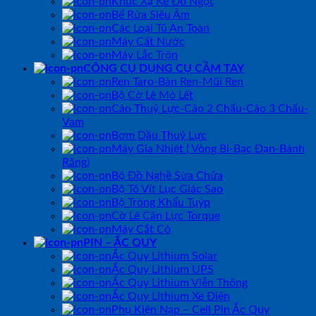
Khúc Xạ Kế Đo Ngọt
Bể Rửa Siêu Âm
Các Loại Tủ An Toàn
Máy Cất Nước
Máy Lắc Trộn
CÔNG CỤ DỤNG CỤ CẦM TAY
Ren Taro-Bàn Ren-Mũi Ren
Bộ Cờ Lê Mỏ Lết
Cảo Thuỷ Lực-Cảo 2 Chấu-Cảo 3 Chấu-
Vam
Bơm Dầu Thuỷ Lực
Máy Gia Nhiệt ( Vòng Bi-Bạc Đạn-Bánh
Răng)
Bộ Đồ Nghề Sửa Chữa
Bộ Tô Vít Lục Giác Sao
Bộ Tròng Khẩu Tuýp
Cờ Lê Cân Lực Torque
Máy Cắt Cỏ
PIN – ẮC QUY
Ắc Quy Lithium Solar
Ắc Quy Lithium UPS
Ắc Quy Lithium Viễn Thông
Ắc Quy Lithium Xe Điện
Phụ Kiện Nạp – Cell Pin Ắc Quy