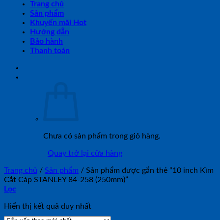
Trang chủ
Sản phẩm
Khuyến mãi Hot
Hướng dẫn
Bảo hành
Thanh toán
Chưa có sản phẩm trong giỏ hàng.
Quay trở lại cửa hàng
Trang chủ
/
Sản phẩm
/
Sản phẩm được gắn thẻ “10 inch Kìm
Cắt Cáp STANLEY 84-258 (250mm)”
Lọc
Hiển thị kết quả duy nhất