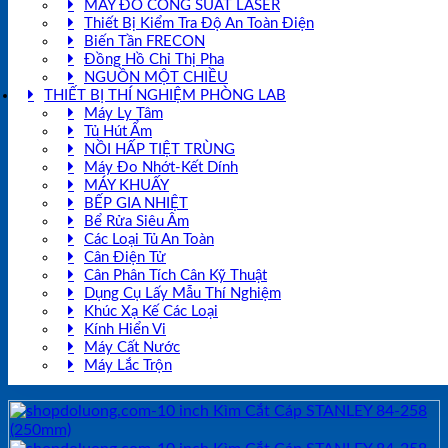
MÁY ĐO CÔNG SUẤT LASER
Thiết Bị Kiểm Tra Độ An Toàn Điện
Biến Tần FRECON
Đồng Hồ Chỉ Thị Pha
NGUỒN MỘT CHIỀU
THIẾT BỊ THÍ NGHIỆM PHÒNG LAB
Máy Ly Tâm
Tủ Hút Ẩm
NỒI HẤP TIỆT TRÙNG
Máy Đo Nhớt-Kết Dính
MÁY KHUẤY
BẾP GIA NHIỆT
Bể Rửa Siêu Âm
Các Loại Tủ An Toàn
Cân Điện Tử
Cân Phân Tích Cân Kỹ Thuật
Dụng Cụ Lấy Mẫu Thí Nghiệm
Khúc Xạ Kế Các Loại
Kính Hiển Vi
Máy Cất Nước
Máy Lắc Trộn