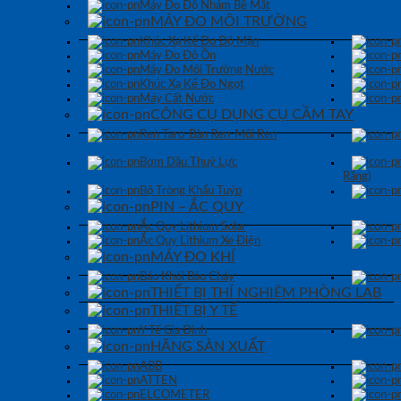
Máy Đo Độ Nhám Bề Mặt
MÁY ĐO MÔI TRƯỜNG
Khúc Xạ Kế Đo Độ Mặn
Máy Đo Độ Ồn
Máy Đo Môi Trường Nước
Khúc Xạ Kế Đo Ngọt
Máy Cất Nước
CÔNG CỤ DỤNG CỤ CẦM TAY
Ren Taro-Bàn Ren-Mũi Ren
Bơm Dầu Thuỷ Lực
Răng)
Bộ Tròng Khẩu Tuýp
PIN – ẮC QUY
Ắc Quy Lithium Solar
Ắc Quy Lithium Xe Điện
MÁY ĐO KHÍ
Báo Khói Báo Cháy
THIẾT BỊ THÍ NGHIỆM PHÒNG LAB
THIẾT BỊ Y TẾ
Y Tế Gia Đình
HÃNG SẢN XUẤT
ABB
ATTEN
ELCOMETER