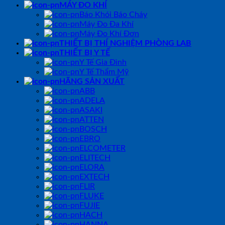
MÁY ĐO KHÍ
Báo Khói Báo Cháy
Máy Đo Đa Khí
Máy Đo Khí Đơn
THIẾT BỊ THÍ NGHIỆM PHÒNG LAB
THIẾT BỊ Y TẾ
Y Tế Gia Đình
Y Tế Thẩm Mỹ
HÃNG SẢN XUẤT
ABB
ADELA
ASAKI
ATTEN
BOSCH
EBRO
ELCOMETER
ELITECH
ELORA
EXTECH
FLIR
FLUKE
FUJIE
HACH
HANNA